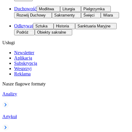
Duchowość
Modlitwa
Liturgia
Pielgrzymka
Rozwój Duchowy
Sakramenty
Święci
Wiara
Odkrywaj
Sztuka
Historia
Sanktuaria Maryjne
Podróż
Obiekty sakralne
Usługi
Newsletter
Aplikacja
Subskrypcja
Wesprzyj
Reklama
Nasze flagowe formaty
Analizy
Artykuł