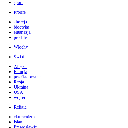
sport
Prolife
aborcja
bioetyka
eutanazja
pro-life
Włochy
Świat
Afryka
Francja
prześladowania
Rosja
Ukraina
USA
wojna
Religie
ekumenizm
Islam
Prawosławie