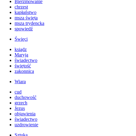
Bierzmowanie
chrzest
kapłaństwo
msza święta
msza trydencka
spowiedź
Święci
ksiądz
Maryja
świadectwo
świętość
zakonnica
Wiara
cud
duchowość
grzech
Jezus
objawienia
świadectwo
uzdrowienie
Sztuka