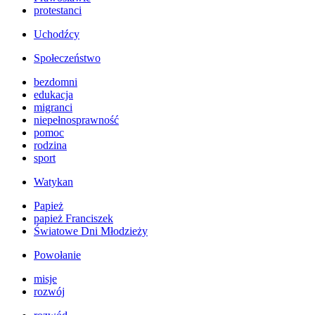
protestanci
Uchodźcy
Społeczeństwo
bezdomni
edukacja
migranci
niepełnosprawność
pomoc
rodzina
sport
Watykan
Papież
papież Franciszek
Światowe Dni Młodzieży
Powołanie
misje
rozwój