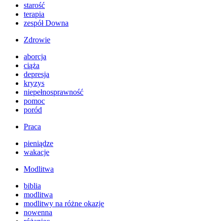
starość
terapia
zespół Downa
Zdrowie
aborcja
ciąża
depresja
kryzys
niepełnosprawność
pomoc
poród
Praca
pieniądze
wakacje
Modlitwa
biblia
modlitwa
modlitwy na różne okazje
nowenna