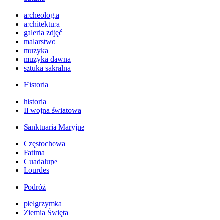
archeologia
architektura
galeria zdjęć
malarstwo
muzyka
muzyka dawna
sztuka sakralna
Historia
historia
II wojna światowa
Sanktuaria Maryjne
Częstochowa
Fatima
Guadalupe
Lourdes
Podróż
pielgrzymka
Ziemia Święta