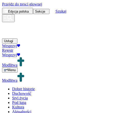
Przejdz do tresci glownej
Szukaj
Edycja
polska
Sekcje
Usługi
Wesprzyj
Rejestr
Wesprzyj
Modlitwa
Menu
Modlitwa
Dobre historie
Duchowość
Styl życia
Pod lupą
Kultura
Aktualności