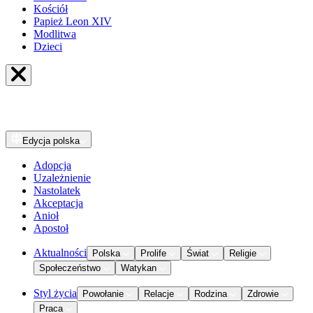
Kościół
Papież Leon XIV
Modlitwa
Dzieci
Edycja
polska
Adopcja
Uzależnienie
Nastolatek
Akceptacja
Anioł
Apostoł
Aktualności
Polska
Prolife
Świat
Religie
Społeczeństwo
Watykan
Styl życia
Powołanie
Relacje
Rodzina
Zdrowie
Praca