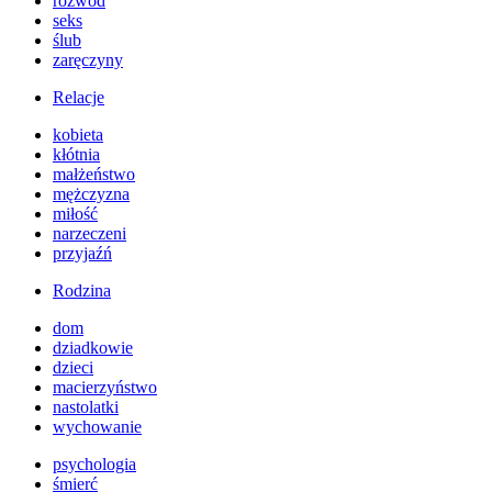
rozwód
seks
ślub
zaręczyny
Relacje
kobieta
kłótnia
małżeństwo
mężczyzna
miłość
narzeczeni
przyjaźń
Rodzina
dom
dziadkowie
dzieci
macierzyństwo
nastolatki
wychowanie
psychologia
śmierć