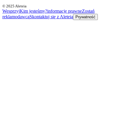
© 2025 Aleteia
Wesprzyj
Kim jesteśmy?
informacje prawne
Zostań
reklamodawcą
Skontaktuj się z Aleteią
Prywatność