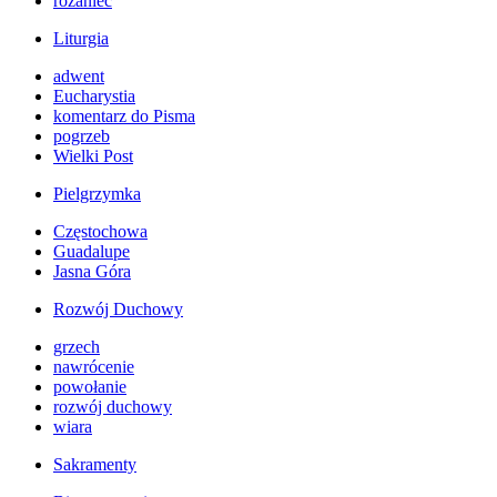
różaniec
Liturgia
adwent
Eucharystia
komentarz do Pisma
pogrzeb
Wielki Post
Pielgrzymka
Częstochowa
Guadalupe
Jasna Góra
Rozwój Duchowy
grzech
nawrócenie
powołanie
rozwój duchowy
wiara
Sakramenty