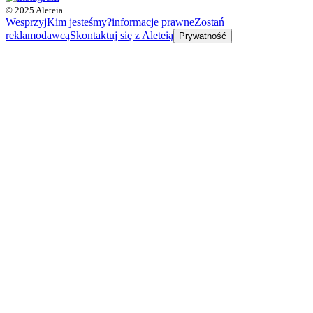
© 2025 Aleteia
Wesprzyj
Kim jesteśmy?
informacje prawne
Zostań
reklamodawcą
Skontaktuj się z Aleteią
Prywatność