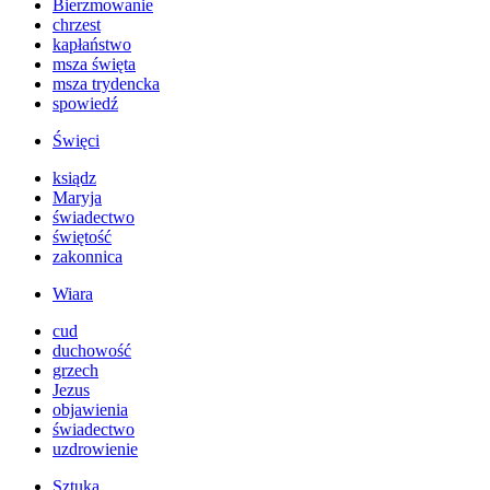
Bierzmowanie
chrzest
kapłaństwo
msza święta
msza trydencka
spowiedź
Święci
ksiądz
Maryja
świadectwo
świętość
zakonnica
Wiara
cud
duchowość
grzech
Jezus
objawienia
świadectwo
uzdrowienie
Sztuka