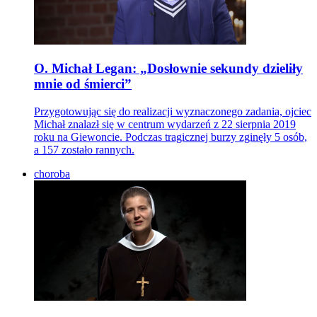
O. Michał Legan: „Dosłownie sekundy dzieliły
mnie od śmierci”
Przygotowując się do realizacji wyznaczonego zadania, ojciec
Michał znalazł się w centrum wydarzeń z 22 sierpnia 2019
roku na Giewoncie. Podczas tragicznej burzy zginęły 5 osób,
a 157 zostało rannych.
choroba