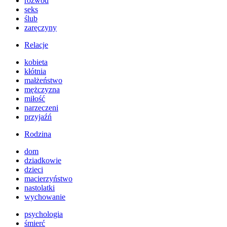
rozwód
seks
ślub
zaręczyny
Relacje
kobieta
kłótnia
małżeństwo
mężczyzna
miłość
narzeczeni
przyjaźń
Rodzina
dom
dziadkowie
dzieci
macierzyństwo
nastolatki
wychowanie
psychologia
śmierć