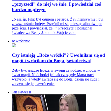
„przyszedł” do niej we śnie. I powiedział coś
bardzo mądrego
„Nasz śp. Filip był ogniem i petardą. Żył intensywnie i był
zawsze uśmiechnięty. Przyśnił mi się miesiąc albo dwa po
przejściu. I powiedział, że...” Przeczytaj i posłuchaj
świadectwa Beaty Jakoniuk-Wojcieszak.
nawrócenie
Czy istnieją „Boże wróżki”? Uwolniłam się od
magii i wróciłam do Boga [świadectwo]
Żeby być jeszcze lepszą w swoim zawodzie, wchodzi w
świat magii. Nadchodzi jednak czas, gdy Marta traci
wszystko, a wtedy zwraca się do Boga, dzieją się cuda i
zaczyna się jej nawrócenie.
Jan Paweł II