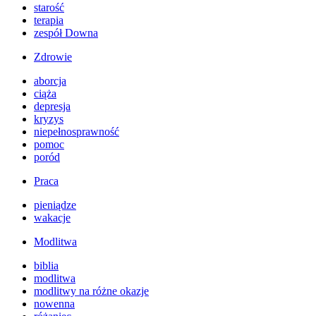
starość
terapia
zespół Downa
Zdrowie
aborcja
ciąża
depresja
kryzys
niepełnosprawność
pomoc
poród
Praca
pieniądze
wakacje
Modlitwa
biblia
modlitwa
modlitwy na różne okazje
nowenna