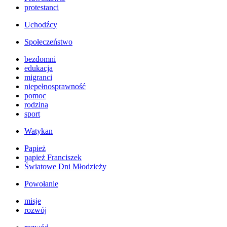
protestanci
Uchodźcy
Społeczeństwo
bezdomni
edukacja
migranci
niepełnosprawność
pomoc
rodzina
sport
Watykan
Papież
papież Franciszek
Światowe Dni Młodzieży
Powołanie
misje
rozwój