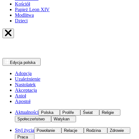
Kościół
Papież Leon XIV
Modlitwa
Dzieci
Edycja
polska
Adopcja
Uzależnienie
Nastolatek
Akceptacja
Anioł
Apostoł
Aktualności
Polska
Prolife
Świat
Religie
Społeczeństwo
Watykan
Styl życia
Powołanie
Relacje
Rodzina
Zdrowie
Praca