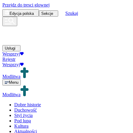
Przejdz do tresci glownej
Szukaj
Edycja
polska
Sekcje
Usługi
Wesprzyj
Rejestr
Wesprzyj
Modlitwa
Menu
Modlitwa
Dobre historie
Duchowość
Styl życia
Pod lupą
Kultura
Aktualności