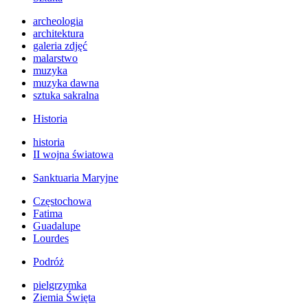
archeologia
architektura
galeria zdjęć
malarstwo
muzyka
muzyka dawna
sztuka sakralna
Historia
historia
II wojna światowa
Sanktuaria Maryjne
Częstochowa
Fatima
Guadalupe
Lourdes
Podróż
pielgrzymka
Ziemia Święta