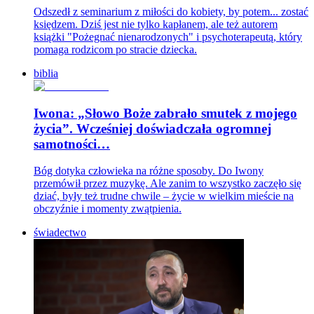
Odszedł z seminarium z miłości do kobiety, by potem... zostać
księdzem. Dziś jest nie tylko kapłanem, ale też autorem
książki "Pożegnać nienarodzonych" i psychoterapeutą, który
pomaga rodzicom po stracie dziecka.
biblia
Iwona: „Słowo Boże zabrało smutek z mojego
życia”. Wcześniej doświadczała ogromnej
samotności…
Bóg dotyka człowieka na różne sposoby. Do Iwony
przemówił przez muzykę. Ale zanim to wszystko zaczęło się
dziać, były też trudne chwile – życie w wielkim mieście na
obczyźnie i momenty zwątpienia.
świadectwo