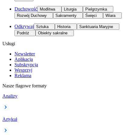
Duchowość
Modlitwa
Liturgia
Pielgrzymka
Rozwój Duchowy
Sakramenty
Święci
Wiara
Odkrywaj
Sztuka
Historia
Sanktuaria Maryjne
Podróż
Obiekty sakralne
Usługi
Newsletter
Aplikacja
Subskrypcja
Wesprzyj
Reklama
Nasze flagowe formaty
Analizy
Artykuł