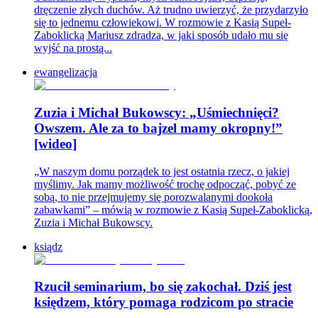
dręczenie złych duchów. Aż trudno uwierzyć, że przydarzyło
się to jednemu człowiekowi. W rozmowie z Kasią Supeł-
Zaboklicką Mariusz zdradza, w jaki sposób udało mu się
wyjść na prostą...
ewangelizacja
Zuzia i Michał Bukowscy: „Uśmiechnięci?
Owszem. Ale za to bajzel mamy okropny!”
[wideo]
„W naszym domu porządek to jest ostatnia rzecz, o jakiej
myślimy. Jak mamy możliwość trochę odpocząć, pobyć ze
sobą, to nie przejmujemy się porozwalanymi dookoła
zabawkami” – mówią w rozmowie z Kasią Supeł-Zaboklicką,
Zuzia i Michał Bukowscy.
ksiądz
Rzucił seminarium, bo się zakochał. Dziś jest
księdzem, który pomaga rodzicom po stracie