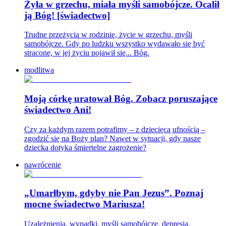
Żyła w grzechu, miała myśli samobójcze. Ocalił
ją Bóg! [świadectwo]
Trudne przeżycia w rodzinie, życie w grzechu, myśli
samobójcze. Gdy po ludzku wszystko wydawało się być
stracone, w jej życiu pojawił się... Bóg.
modlitwa
Moją córkę uratował Bóg. Zobacz poruszające
świadectwo Ani!
Czy za każdym razem potrafimy – z dziecięcą ufnością –
zgodzić się na Boży plan? Nawet w sytuacji, gdy nasze
dziecka dotyka śmiertelne zagrożenie?
nawrócenie
„Umarłbym, gdyby nie Pan Jezus”. Poznaj
mocne świadectwo Mariusza!
Uzależnienia, wypadki, myśli samobójcze, depresja,