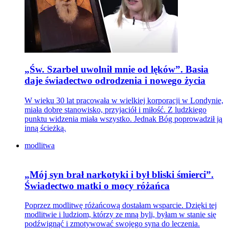
„Św. Szarbel uwolnił mnie od lęków”. Basia
daje świadectwo odrodzenia i nowego życia
W wieku 30 lat pracowała w wielkiej korporacji w Londynie,
miała dobre stanowisko, przyjaciół i miłość. Z ludzkiego
punktu widzenia miała wszystko. Jednak Bóg poprowadził ją
inną ścieżką.
modlitwa
„Mój syn brał narkotyki i był bliski śmierci”.
Świadectwo matki o mocy różańca
Poprzez modlitwę różańcową dostałam wsparcie. Dzięki tej
modlitwie i ludziom, którzy ze mną byli, byłam w stanie się
podźwignąć i zmotywować swojego syna do leczenia.