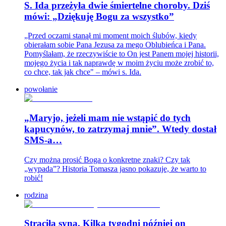
S. Ida przeżyła dwie śmiertelne choroby. Dziś
mówi: „Dziękuję Bogu za wszystko”
„Przed oczami stanął mi moment moich ślubów, kiedy
obierałam sobie Pana Jezusa za mego Oblubieńca i Pana.
Pomyślałam, że rzeczywiście to On jest Panem mojej historii,
mojego życia i tak naprawdę w moim życiu może zrobić to,
co chce, tak jak chce" – mówi s. Ida.
powołanie
„Maryjo, jeżeli mam nie wstąpić do tych
kapucynów, to zatrzymaj mnie”. Wtedy dostał
SMS-a…
Czy można prosić Boga o konkretne znaki? Czy tak
„wypada”? Historia Tomasza jasno pokazuje, że warto to
robić!
rodzina
Straciła syna. Kilka tygodni później on