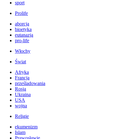
sport
Prolife
aborcja
bioetyka
eutanazja
pro-life
Włochy
Świat
Afryka
Francja
prześladowania
Rosja
Ukraina
USA
wojna
Religie
ekumenizm
Islam
Prawosławie