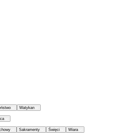
eństwo
Watykan
aca
chowy
Sakramenty
Święci
Wiara