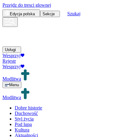
Przejdz do tresci glownej
Szukaj
Edycja
polska
Sekcje
Usługi
Wesprzyj
Rejestr
Wesprzyj
Modlitwa
Menu
Modlitwa
Dobre historie
Duchowość
Styl życia
Pod lupą
Kultura
Aktualności