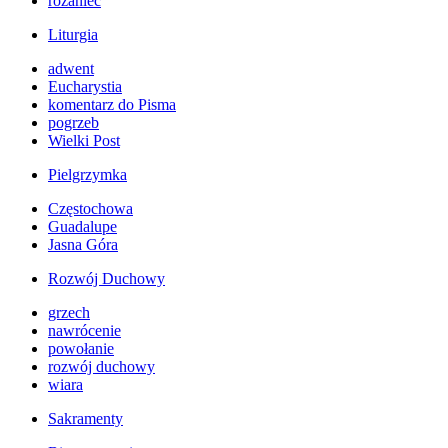
różaniec
Liturgia
adwent
Eucharystia
komentarz do Pisma
pogrzeb
Wielki Post
Pielgrzymka
Częstochowa
Guadalupe
Jasna Góra
Rozwój Duchowy
grzech
nawrócenie
powołanie
rozwój duchowy
wiara
Sakramenty