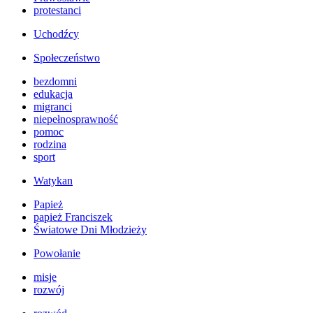
protestanci
Uchodźcy
Społeczeństwo
bezdomni
edukacja
migranci
niepełnosprawność
pomoc
rodzina
sport
Watykan
Papież
papież Franciszek
Światowe Dni Młodzieży
Powołanie
misje
rozwój