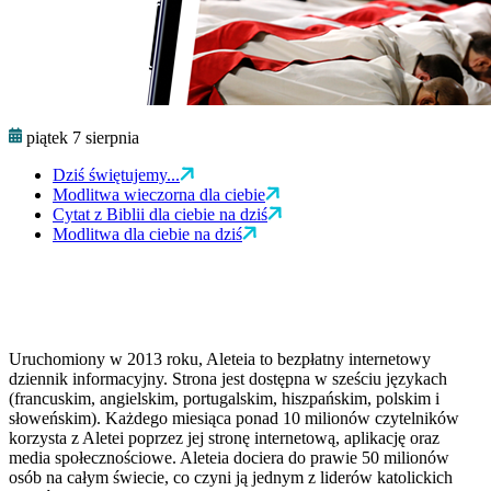
piątek 7 sierpnia
Dziś świętujemy...
Modlitwa wieczorna dla ciebie
Cytat z Biblii dla ciebie na dziś
Modlitwa dla ciebie na dziś
Uruchomiony w 2013 roku, Aleteia to bezpłatny internetowy
dziennik informacyjny. Strona jest dostępna w sześciu językach
(francuskim, angielskim, portugalskim, hiszpańskim, polskim i
słoweńskim). Każdego miesiąca ponad 10 milionów czytelników
korzysta z Aletei poprzez jej stronę internetową, aplikację oraz
media społecznościowe. Aleteia dociera do prawie 50 milionów
osób na całym świecie, co czyni ją jednym z liderów katolickich