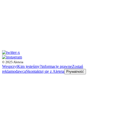
© 2025 Aleteia
Wesprzyj
Kim jesteśmy?
informacje prawne
Zostań
reklamodawcą
Skontaktuj się z Aleteią
Prywatność