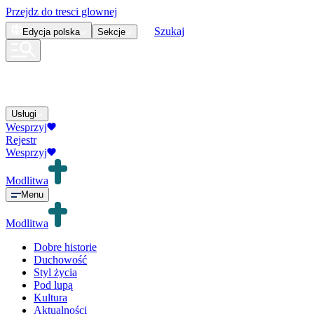
Przejdz do tresci glownej
Szukaj
Edycja
polska
Sekcje
Usługi
Wesprzyj
Rejestr
Wesprzyj
Modlitwa
Menu
Modlitwa
Dobre historie
Duchowość
Styl życia
Pod lupą
Kultura
Aktualności