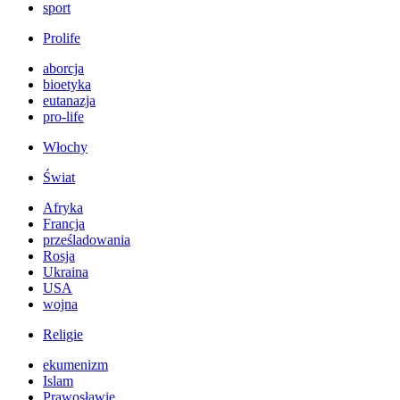
sport
Prolife
aborcja
bioetyka
eutanazja
pro-life
Włochy
Świat
Afryka
Francja
prześladowania
Rosja
Ukraina
USA
wojna
Religie
ekumenizm
Islam
Prawosławie