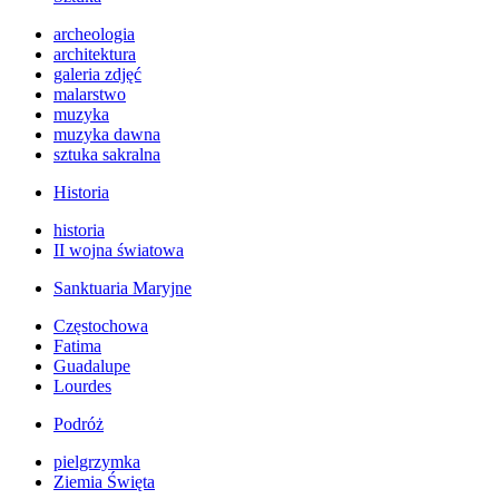
archeologia
architektura
galeria zdjęć
malarstwo
muzyka
muzyka dawna
sztuka sakralna
Historia
historia
II wojna światowa
Sanktuaria Maryjne
Częstochowa
Fatima
Guadalupe
Lourdes
Podróż
pielgrzymka
Ziemia Święta