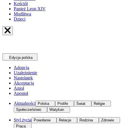
Kościół
Papież Leon XIV
Modlitwa
Dzieci
Edycja
polska
Adopcja
Uzależnienie
Nastolatek
Akceptacja
Anioł
Apostoł
Aktualności
Polska
Prolife
Świat
Religie
Społeczeństwo
Watykan
Styl życia
Powołanie
Relacje
Rodzina
Zdrowie
Praca