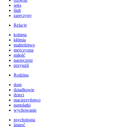
rozwód
seks
ślub
zaręczyny
Relacje
kobieta
kłótnia
małżeństwo
mężczyzna
miłość
narzeczeni
przyjaźń
Rodzina
dom
dziadkowie
dzieci
macierzyństwo
nastolatki
wychowanie
psychologia
śmierć