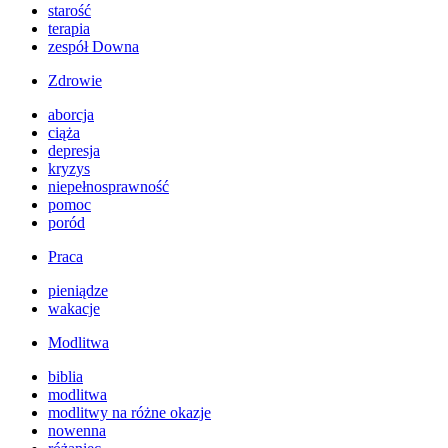
starość
terapia
zespół Downa
Zdrowie
aborcja
ciąża
depresja
kryzys
niepełnosprawność
pomoc
poród
Praca
pieniądze
wakacje
Modlitwa
biblia
modlitwa
modlitwy na różne okazje
nowenna