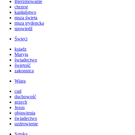
Bierzmowanie
chrzest
kapłaństwo
msza święta
msza trydencka
spowiedź
Święci
ksiądz
Maryja
świadectwo
świętość
zakonnica
Wiara
cud
duchowość
grzech
Jezus
objawienia
świadectwo
uzdrowienie
Sztuka