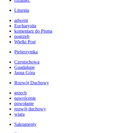
różaniec
Liturgia
adwent
Eucharystia
komentarz do Pisma
pogrzeb
Wielki Post
Pielgrzymka
Częstochowa
Guadalupe
Jasna Góra
Rozwój Duchowy
grzech
nawrócenie
powołanie
rozwój duchowy
wiara
Sakramenty