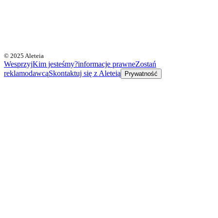
© 2025 Aleteia
Wesprzyj
Kim jesteśmy?
informacje prawne
Zostań
reklamodawcą
Skontaktuj się z Aleteią
Prywatność