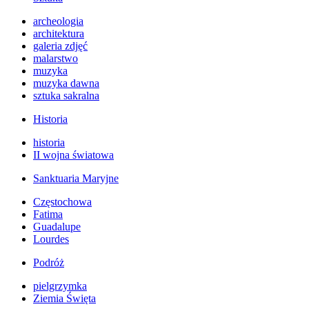
archeologia
architektura
galeria zdjęć
malarstwo
muzyka
muzyka dawna
sztuka sakralna
Historia
historia
II wojna światowa
Sanktuaria Maryjne
Częstochowa
Fatima
Guadalupe
Lourdes
Podróż
pielgrzymka
Ziemia Święta