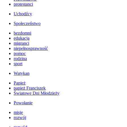
protestanci
Uchodźcy
Społeczeństwo
bezdomni
edukacja
migranci
niepełnosprawność
pomoc
rodzina
sport
Watykan
Papież
papież Franciszek
Światowe Dni Młodzieży
Powołanie
misje
rozwój