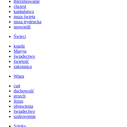
Bierzmowanie
chrzest
kapłaństwo
msza święta
msza trydencka
spowiedź
Święci
ksiądz
Maryja
świadectwo
świętość
zakonnica
Wiara
cud
duchowość
grzech
Jezus
objawienia
świadectwo
uzdrowienie
Sztuka