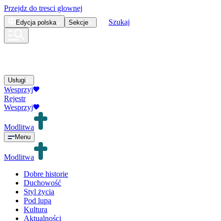
Przejdz do tresci glownej
Szukaj
Edycja
polska
Sekcje
Usługi
Wesprzyj
Rejestr
Wesprzyj
Modlitwa
Menu
Modlitwa
Dobre historie
Duchowość
Styl życia
Pod lupą
Kultura
Aktualności