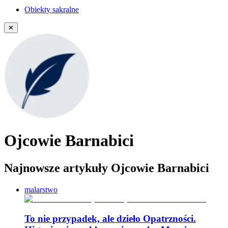
Obiekty sakralne
✕
Ojcowie Barnabici
Najnowsze artykuły Ojcowie Barnabici
malarstwo
To nie przypadek, ale dzieło Opatrzności.