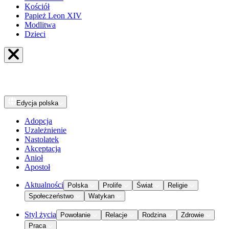
Kościół
Papież Leon XIV
Modlitwa
Dzieci
Edycja
polska
Adopcja
Uzależnienie
Nastolatek
Akceptacja
Anioł
Apostoł
Aktualności
Polska
Prolife
Świat
Religie
Społeczeństwo
Watykan
Styl życia
Powołanie
Relacje
Rodzina
Zdrowie
Praca