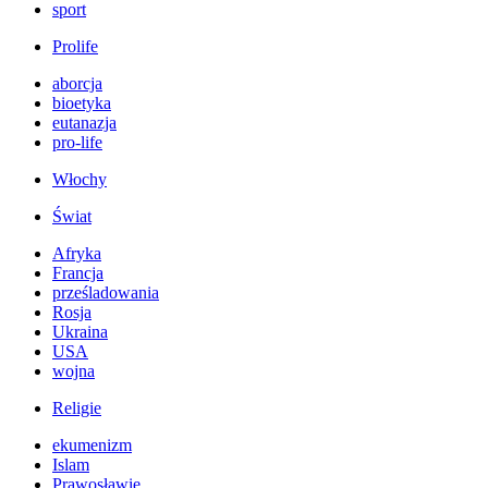
sport
Prolife
aborcja
bioetyka
eutanazja
pro-life
Włochy
Świat
Afryka
Francja
prześladowania
Rosja
Ukraina
USA
wojna
Religie
ekumenizm
Islam
Prawosławie