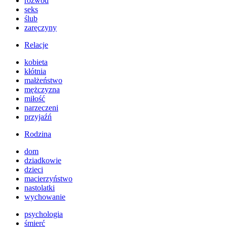
rozwód
seks
ślub
zaręczyny
Relacje
kobieta
kłótnia
małżeństwo
mężczyzna
miłość
narzeczeni
przyjaźń
Rodzina
dom
dziadkowie
dzieci
macierzyństwo
nastolatki
wychowanie
psychologia
śmierć