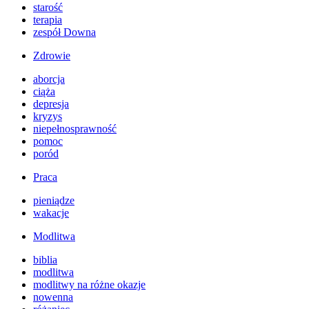
starość
terapia
zespół Downa
Zdrowie
aborcja
ciąża
depresja
kryzys
niepełnosprawność
pomoc
poród
Praca
pieniądze
wakacje
Modlitwa
biblia
modlitwa
modlitwy na różne okazje
nowenna