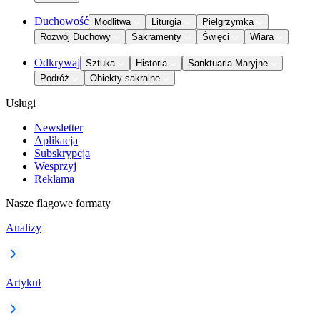
Duchowość
Modlitwa
Liturgia
Pielgrzymka
Rozwój Duchowy
Sakramenty
Święci
Wiara
Odkrywaj
Sztuka
Historia
Sanktuaria Maryjne
Podróż
Obiekty sakralne
Usługi
Newsletter
Aplikacja
Subskrypcja
Wesprzyj
Reklama
Nasze flagowe formaty
Analizy
Artykuł