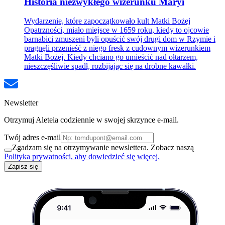
Historia niezwykłego wizerunku Maryi
Wydarzenie, które zapoczątkowało kult Matki Bożej
Opatrzności, miało miejsce w 1659 roku, kiedy to ojcowie
barnabici zmuszeni byli opuścić swój drugi dom w Rzymie i
pragnęli przenieść z niego fresk z cudownym wizerunkiem
Matki Bożej. Kiedy chciano go umieścić nad ołtarzem,
nieszczęśliwie spadł, rozbijając się na drobne kawałki.
Newsletter
Otrzymuj Aleteia codziennie w swojej skrzynce e-mail.
Twój adres e-mail
Zgadzam się na otrzymywanie newslettera. Zobacz naszą
Polityka prywatności, aby dowiedzieć się więcej.
Zapisz się