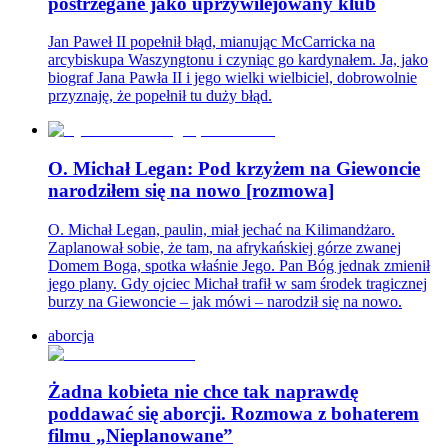
postrzegane jako uprzywilejowany klub
Jan Paweł II popełnił błąd, mianując McCarricka na
arcybiskupa Waszyngtonu i czyniąc go kardynałem. Ja, jako
biograf Jana Pawła II i jego wielki wielbiciel, dobrowolnie
przyznaję, że popełnił tu duży błąd.
O. Michał Legan: Pod krzyżem na Giewoncie
narodziłem się na nowo [rozmowa]
O. Michał Legan, paulin, miał jechać na Kilimandżaro.
Zaplanował sobie, że tam, na afrykańskiej górze zwanej
Domem Boga, spotka właśnie Jego. Pan Bóg jednak zmienił
jego plany. Gdy ojciec Michał trafił w sam środek tragicznej
burzy na Giewoncie – jak mówi – narodził się na nowo.
aborcja
Żadna kobieta nie chce tak naprawdę
poddawać się aborcji. Rozmowa z bohaterem
filmu „Nieplanowane”