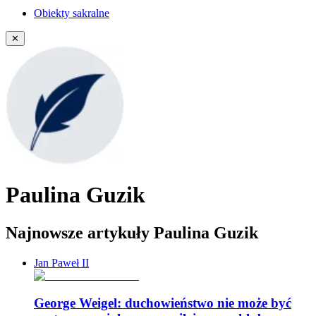
Obiekty sakralne
✕
Paulina Guzik
Najnowsze artykuły Paulina Guzik
Jan Paweł II
George Weigel: duchowieństwo nie może być