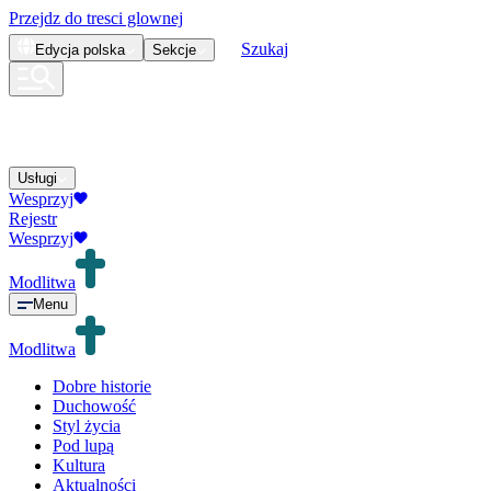
Przejdz do tresci glownej
Szukaj
Edycja
polska
Sekcje
Usługi
Wesprzyj
Rejestr
Wesprzyj
Modlitwa
Menu
Modlitwa
Dobre historie
Duchowość
Styl życia
Pod lupą
Kultura
Aktualności