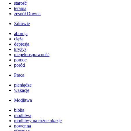
starość
terapia
zespół Downa
Zdrowie
aborcja
ciąża
depresja
kryzys
niepełnosprawność
pomoc
poród
Praca
pieniądze
wakacje
Modlitwa
biblia
modlitwa
modlitwy na różne okazje
nowenna