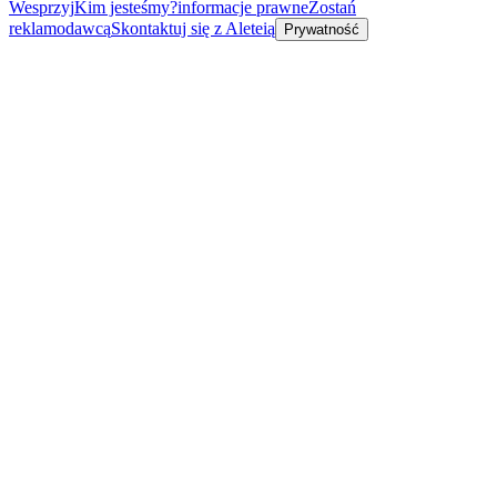
Wesprzyj
Kim jesteśmy?
informacje prawne
Zostań
reklamodawcą
Skontaktuj się z Aleteią
Prywatność