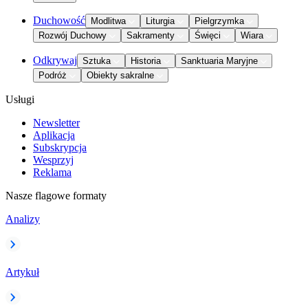
Duchowość
Modlitwa
Liturgia
Pielgrzymka
Rozwój Duchowy
Sakramenty
Święci
Wiara
Odkrywaj
Sztuka
Historia
Sanktuaria Maryjne
Podróż
Obiekty sakralne
Usługi
Newsletter
Aplikacja
Subskrypcja
Wesprzyj
Reklama
Nasze flagowe formaty
Analizy
Artykuł