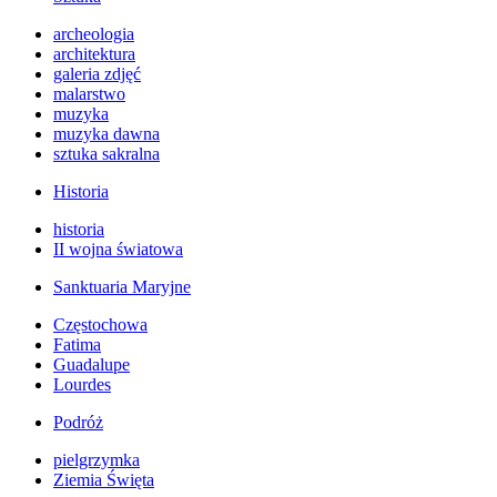
archeologia
architektura
galeria zdjęć
malarstwo
muzyka
muzyka dawna
sztuka sakralna
Historia
historia
II wojna światowa
Sanktuaria Maryjne
Częstochowa
Fatima
Guadalupe
Lourdes
Podróż
pielgrzymka
Ziemia Święta