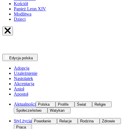
Kościół
Papież Leon XIV
Modlitwa
Dzieci
Edycja
polska
Adopcja
Uzależnienie
Nastolatek
Akceptacja
Anioł
Apostoł
Aktualności
Polska
Prolife
Świat
Religie
Społeczeństwo
Watykan
Styl życia
Powołanie
Relacje
Rodzina
Zdrowie
Praca