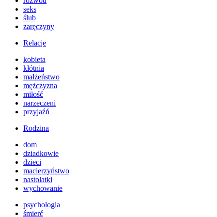
rozwód
seks
ślub
zaręczyny
Relacje
kobieta
kłótnia
małżeństwo
mężczyzna
miłość
narzeczeni
przyjaźń
Rodzina
dom
dziadkowie
dzieci
macierzyństwo
nastolatki
wychowanie
psychologia
śmierć