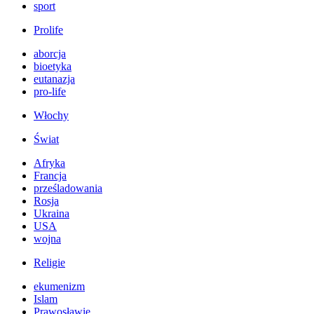
sport
Prolife
aborcja
bioetyka
eutanazja
pro-life
Włochy
Świat
Afryka
Francja
prześladowania
Rosja
Ukraina
USA
wojna
Religie
ekumenizm
Islam
Prawosławie