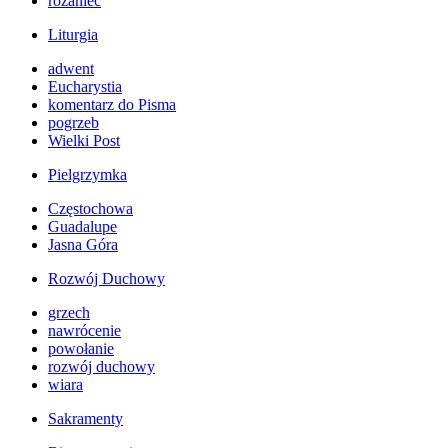
różaniec
Liturgia
adwent
Eucharystia
komentarz do Pisma
pogrzeb
Wielki Post
Pielgrzymka
Częstochowa
Guadalupe
Jasna Góra
Rozwój Duchowy
grzech
nawrócenie
powołanie
rozwój duchowy
wiara
Sakramenty