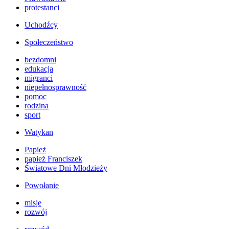
protestanci
Uchodźcy
Społeczeństwo
bezdomni
edukacja
migranci
niepełnosprawność
pomoc
rodzina
sport
Watykan
Papież
papież Franciszek
Światowe Dni Młodzieży
Powołanie
misje
rozwój