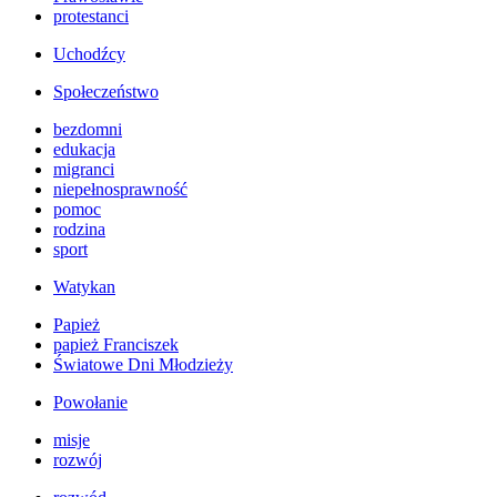
protestanci
Uchodźcy
Społeczeństwo
bezdomni
edukacja
migranci
niepełnosprawność
pomoc
rodzina
sport
Watykan
Papież
papież Franciszek
Światowe Dni Młodzieży
Powołanie
misje
rozwój