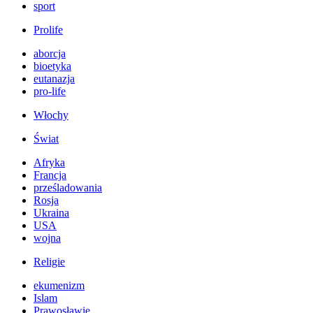
sport
Prolife
aborcja
bioetyka
eutanazja
pro-life
Włochy
Świat
Afryka
Francja
prześladowania
Rosja
Ukraina
USA
wojna
Religie
ekumenizm
Islam
Prawosławie