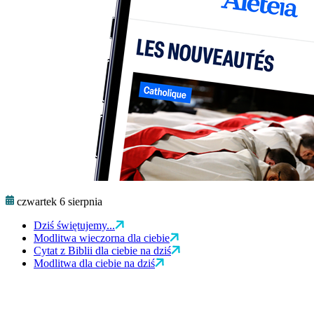
czwartek 6 sierpnia
Dziś świętujemy...
Modlitwa wieczorna dla ciebie
Cytat z Biblii dla ciebie na dziś
Modlitwa dla ciebie na dziś