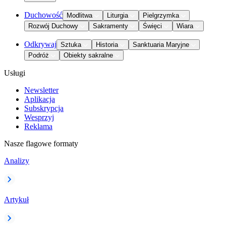
Duchowość
Modlitwa
Liturgia
Pielgrzymka
Rozwój Duchowy
Sakramenty
Święci
Wiara
Odkrywaj
Sztuka
Historia
Sanktuaria Maryjne
Podróż
Obiekty sakralne
Usługi
Newsletter
Aplikacja
Subskrypcja
Wesprzyj
Reklama
Nasze flagowe formaty
Analizy
Artykuł