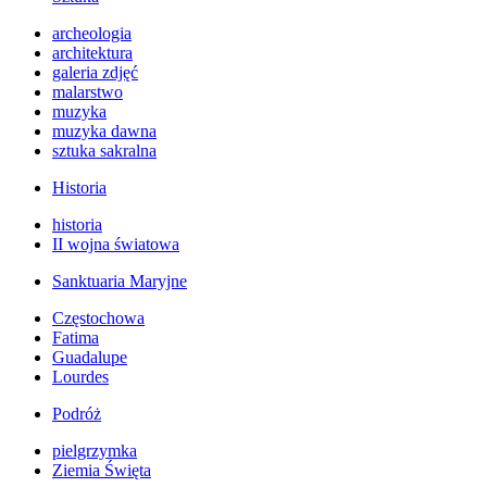
archeologia
architektura
galeria zdjęć
malarstwo
muzyka
muzyka dawna
sztuka sakralna
Historia
historia
II wojna światowa
Sanktuaria Maryjne
Częstochowa
Fatima
Guadalupe
Lourdes
Podróż
pielgrzymka
Ziemia Święta