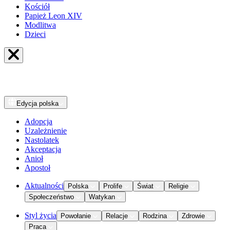
Kościół
Papież Leon XIV
Modlitwa
Dzieci
Edycja
polska
Adopcja
Uzależnienie
Nastolatek
Akceptacja
Anioł
Apostoł
Aktualności
Polska
Prolife
Świat
Religie
Społeczeństwo
Watykan
Styl życia
Powołanie
Relacje
Rodzina
Zdrowie
Praca