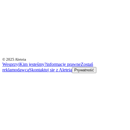
© 2025 Aleteia
Wesprzyj
Kim jesteśmy?
informacje prawne
Zostań
reklamodawcą
Skontaktuj się z Aleteią
Prywatność