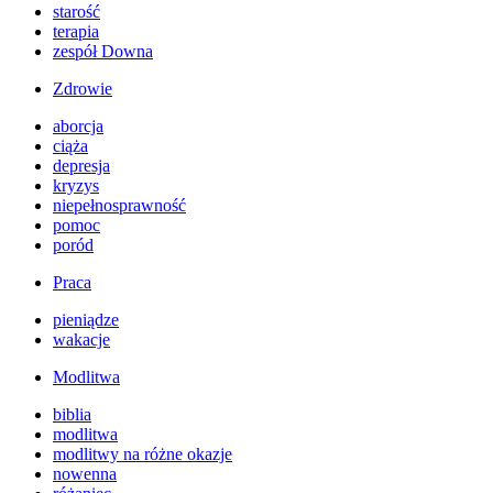
starość
terapia
zespół Downa
Zdrowie
aborcja
ciąża
depresja
kryzys
niepełnosprawność
pomoc
poród
Praca
pieniądze
wakacje
Modlitwa
biblia
modlitwa
modlitwy na różne okazje
nowenna