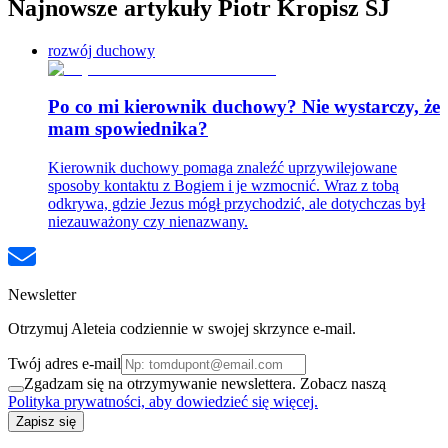
Najnowsze artykuły Piotr Kropisz SJ
rozwój duchowy
Po co mi kierownik duchowy? Nie wystarczy, że
mam spowiednika?
Kierownik duchowy pomaga znaleźć uprzywilejowane
sposoby kontaktu z Bogiem i je wzmocnić. Wraz z tobą
odkrywa, gdzie Jezus mógł przychodzić, ale dotychczas był
niezauważony czy nienazwany.
Newsletter
Otrzymuj Aleteia codziennie w swojej skrzynce e-mail.
Twój adres e-mail
Zgadzam się na otrzymywanie newslettera. Zobacz naszą
Polityka prywatności, aby dowiedzieć się więcej.
Zapisz się