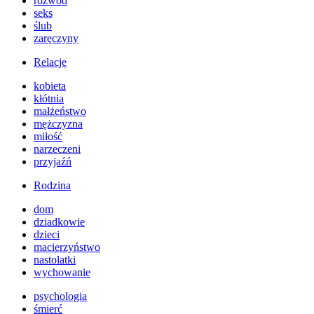
rozwód
seks
ślub
zaręczyny
Relacje
kobieta
kłótnia
małżeństwo
mężczyzna
miłość
narzeczeni
przyjaźń
Rodzina
dom
dziadkowie
dzieci
macierzyństwo
nastolatki
wychowanie
psychologia
śmierć