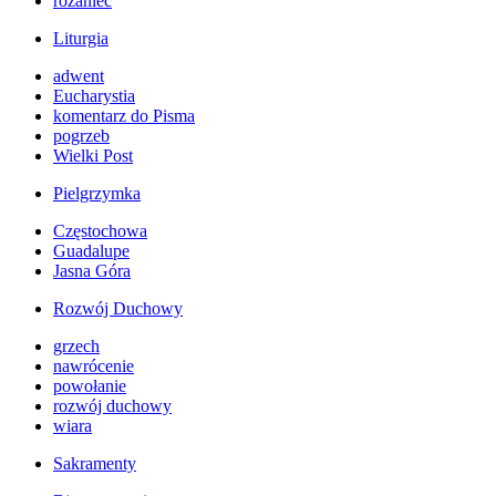
różaniec
Liturgia
adwent
Eucharystia
komentarz do Pisma
pogrzeb
Wielki Post
Pielgrzymka
Częstochowa
Guadalupe
Jasna Góra
Rozwój Duchowy
grzech
nawrócenie
powołanie
rozwój duchowy
wiara
Sakramenty