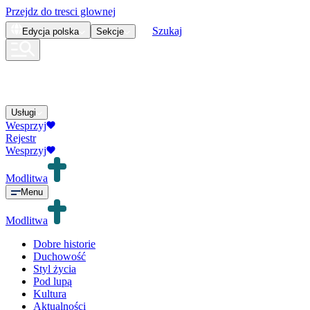
Przejdz do tresci glownej
Szukaj
Edycja
polska
Sekcje
Usługi
Wesprzyj
Rejestr
Wesprzyj
Modlitwa
Menu
Modlitwa
Dobre historie
Duchowość
Styl życia
Pod lupą
Kultura
Aktualności