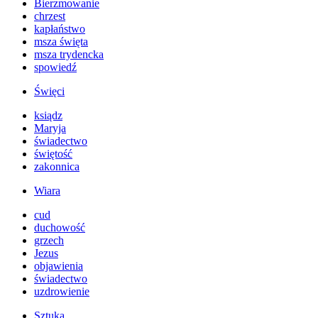
Bierzmowanie
chrzest
kapłaństwo
msza święta
msza trydencka
spowiedź
Święci
ksiądz
Maryja
świadectwo
świętość
zakonnica
Wiara
cud
duchowość
grzech
Jezus
objawienia
świadectwo
uzdrowienie
Sztuka