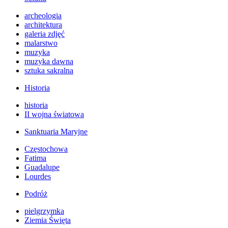
archeologia
architektura
galeria zdjęć
malarstwo
muzyka
muzyka dawna
sztuka sakralna
Historia
historia
II wojna światowa
Sanktuaria Maryjne
Częstochowa
Fatima
Guadalupe
Lourdes
Podróż
pielgrzymka
Ziemia Święta