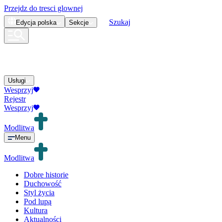
Przejdz do tresci glownej
Szukaj
Edycja
polska
Sekcje
Usługi
Wesprzyj
Rejestr
Wesprzyj
Modlitwa
Menu
Modlitwa
Dobre historie
Duchowość
Styl życia
Pod lupą
Kultura
Aktualności