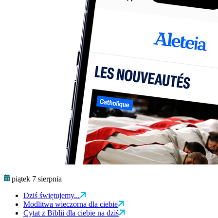
piątek 7 sierpnia
Dziś świętujemy...
Modlitwa wieczorna dla ciebie
Cytat z Biblii dla ciebie na dziś