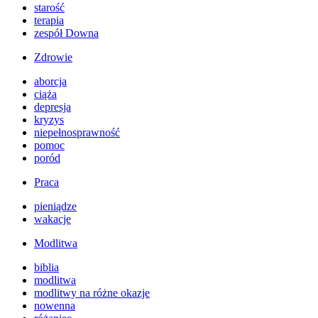
starość
terapia
zespół Downa
Zdrowie
aborcja
ciąża
depresja
kryzys
niepełnosprawność
pomoc
poród
Praca
pieniądze
wakacje
Modlitwa
biblia
modlitwa
modlitwy na różne okazje
nowenna