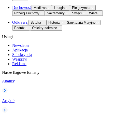
Duchowość
Modlitwa
Liturgia
Pielgrzymka
Rozwój Duchowy
Sakramenty
Święci
Wiara
Odkrywaj
Sztuka
Historia
Sanktuaria Maryjne
Podróż
Obiekty sakralne
Usługi
Newsletter
Aplikacja
Subskrypcja
Wesprzyj
Reklama
Nasze flagowe formaty
Analizy
Artykuł