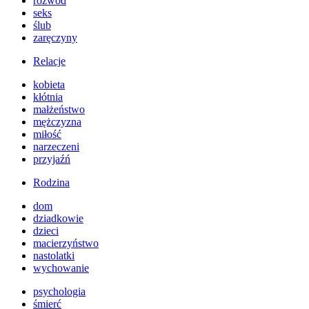
rozwód
seks
ślub
zaręczyny
Relacje
kobieta
kłótnia
małżeństwo
mężczyzna
miłość
narzeczeni
przyjaźń
Rodzina
dom
dziadkowie
dzieci
macierzyństwo
nastolatki
wychowanie
psychologia
śmierć