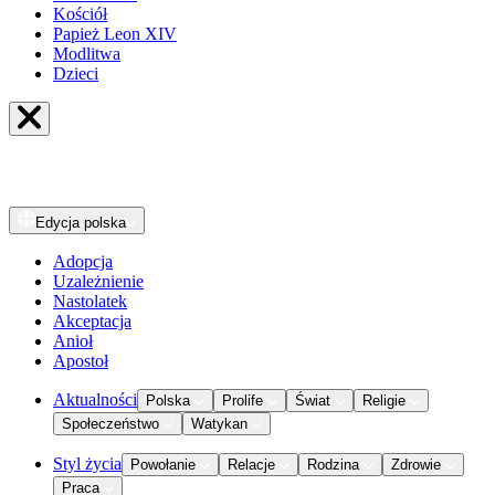
Kościół
Papież Leon XIV
Modlitwa
Dzieci
Edycja
polska
Adopcja
Uzależnienie
Nastolatek
Akceptacja
Anioł
Apostoł
Aktualności
Polska
Prolife
Świat
Religie
Społeczeństwo
Watykan
Styl życia
Powołanie
Relacje
Rodzina
Zdrowie
Praca