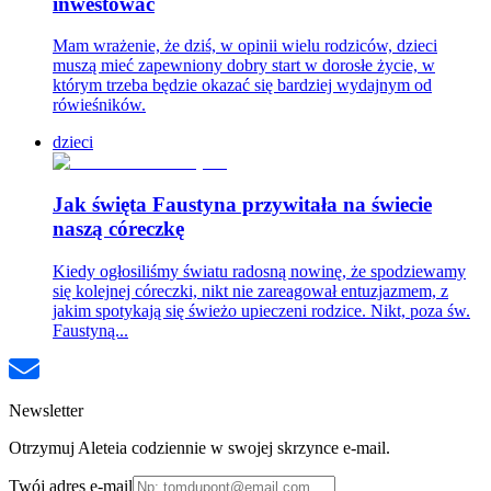
inwestować
Mam wrażenie, że dziś, w opinii wielu rodziców, dzieci
muszą mieć zapewniony dobry start w dorosłe życie, w
którym trzeba będzie okazać się bardziej wydajnym od
rówieśników.
dzieci
Jak święta Faustyna przywitała na świecie
naszą córeczkę
Kiedy ogłosiliśmy światu radosną nowinę, że spodziewamy
się kolejnej córeczki, nikt nie zareagował entuzjazmem, z
jakim spotykają się świeżo upieczeni rodzice. Nikt, poza św.
Faustyną...
Newsletter
Otrzymuj Aleteia codziennie w swojej skrzynce e-mail.
Twój adres e-mail