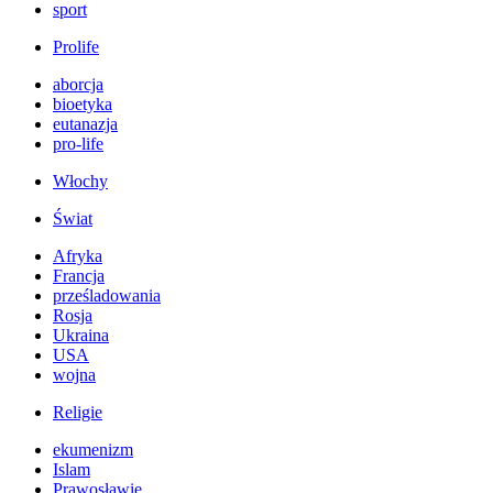
sport
Prolife
aborcja
bioetyka
eutanazja
pro-life
Włochy
Świat
Afryka
Francja
prześladowania
Rosja
Ukraina
USA
wojna
Religie
ekumenizm
Islam
Prawosławie