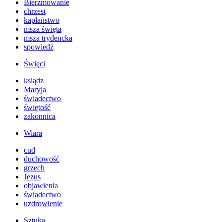
Bierzmowanie
chrzest
kapłaństwo
msza święta
msza trydencka
spowiedź
Święci
ksiądz
Maryja
świadectwo
świętość
zakonnica
Wiara
cud
duchowość
grzech
Jezus
objawienia
świadectwo
uzdrowienie
Sztuka