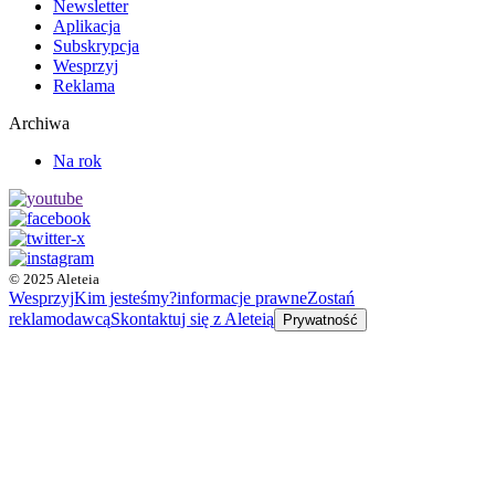
Newsletter
Aplikacja
Subskrypcja
Wesprzyj
Reklama
Archiwa
Na rok
© 2025 Aleteia
Wesprzyj
Kim jesteśmy?
informacje prawne
Zostań
reklamodawcą
Skontaktuj się z Aleteią
Prywatność