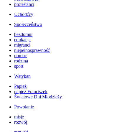
protestanci
Uchodźcy
Społeczeństwo
bezdomni
edukacja
migranci
niepełnosprawność
pomoc
rodzina
sport
Watykan
Papież
papież Franciszek
Światowe Dni Młodzieży
Powołanie
misje
rozwój