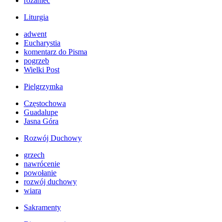
różaniec
Liturgia
adwent
Eucharystia
komentarz do Pisma
pogrzeb
Wielki Post
Pielgrzymka
Częstochowa
Guadalupe
Jasna Góra
Rozwój Duchowy
grzech
nawrócenie
powołanie
rozwój duchowy
wiara
Sakramenty