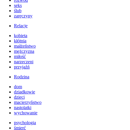
rozwód
seks
ślub
zaręczyny
Relacje
kobieta
kłótnia
małżeństwo
mężczyzna
miłość
narzeczeni
przyjaźń
Rodzina
dom
dziadkowie
dzieci
macierzyństwo
nastolatki
wychowanie
psychologia
śmierć