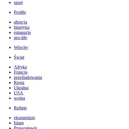
sport
Prolife
aborcja
bioetyka
eutanazja
pro-life
Włochy
Świat
Afryka
Francja
prześladowania
Rosja
Ukraina
USA
wojna
Religie
ekumenizm
Islam
Prawosławie