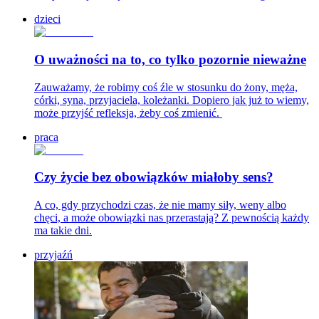
dzieci
O uważności na to, co tylko pozornie nieważne
Zauważamy, że robimy coś źle w stosunku do żony, męża,
córki, syna, przyjaciela, koleżanki. Dopiero jak już to wiemy,
może przyjść refleksja, żeby coś zmienić.
praca
Czy życie bez obowiązków miałoby sens?
A co, gdy przychodzi czas, że nie mamy siły, weny albo
chęci, a może obowiązki nas przerastają? Z pewnością każdy
ma takie dni.
przyjaźń