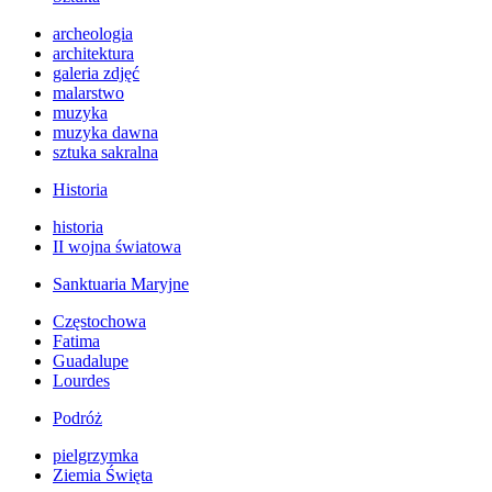
archeologia
architektura
galeria zdjęć
malarstwo
muzyka
muzyka dawna
sztuka sakralna
Historia
historia
II wojna światowa
Sanktuaria Maryjne
Częstochowa
Fatima
Guadalupe
Lourdes
Podróż
pielgrzymka
Ziemia Święta