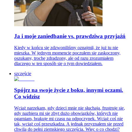
Ja i moje zaniedbanie vs. prawdziwa przyjaźń
Kiedy w końcu się zdzwoniliśmy oznajmił, że już tu nie
mieszka. W jednym momencie poczułem się zaskoczony,
oszukany, trochę zdradzony, ale od razu zrozumiałem
dlaczego w ten sposób się o tym dowiedziałem.
szczęście
Spójrz na swoje życie z boku, innymi oczami.
Co widzisz
Wciąż narzekam, gdy dzieci mnie nie słuchają, frustruje się,
gdy nazbiera mi się zbyt dużo obowiązków, których nie
ogarniam, brakuje mi czasu na odpoczynek. Wciąż coś nie
tak, wciąż coś przeszkadza. A jednak przyznałem się przed
chwilą do pełni ziemskiego szczęścia. Więc o co chodzi?