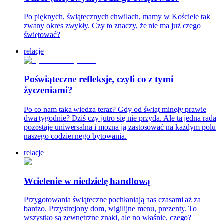
Po pięknych, świątecznych chwilach, mamy w Kościele tak
zwany okres zwykły. Czy to znaczy, że nie ma już czego
świętować?
relacje
Poświąteczne refleksje, czyli co z tymi
życzeniami?
Po co nam taka wiedza teraz? Gdy od świąt minęły prawie
dwa tygodnie? Dziś czy jutro się nie przyda. Ale ta jedna rada
pozostaje uniwersalna i można ją zastosować na każdym polu
naszego codziennego bytowania.
relacje
Wcielenie w niedzielę handlową
Przygotowania świąteczne pochłaniają nas czasami aż za
bardzo. Przystrojony dom, wigilijne menu, prezenty. To
wszystko są zewnętrzne znaki, ale no właśnie, czego?