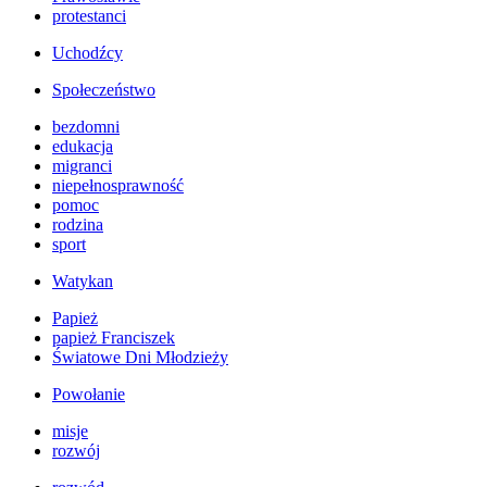
protestanci
Uchodźcy
Społeczeństwo
bezdomni
edukacja
migranci
niepełnosprawność
pomoc
rodzina
sport
Watykan
Papież
papież Franciszek
Światowe Dni Młodzieży
Powołanie
misje
rozwój