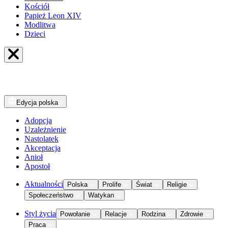
Kościół
Papież Leon XIV
Modlitwa
Dzieci
Edycja
polska
Adopcja
Uzależnienie
Nastolatek
Akceptacja
Anioł
Apostoł
Aktualności
Polska
Prolife
Świat
Religie
Społeczeństwo
Watykan
Styl życia
Powołanie
Relacje
Rodzina
Zdrowie
Praca