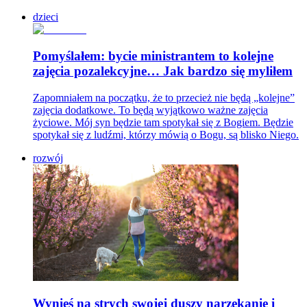
dzieci
Pomyślałem: bycie ministrantem to kolejne
zajęcia pozalekcyjne… Jak bardzo się myliłem
Zapomniałem na początku, że to przecież nie będą „kolejne”
zajęcia dodatkowe. To będą wyjątkowo ważne zajęcia
życiowe. Mój syn będzie tam spotykał się z Bogiem. Będzie
spotykał się z ludźmi, którzy mówią o Bogu, są blisko Niego.
rozwój
Wynieś na strych swojej duszy narzekanie i