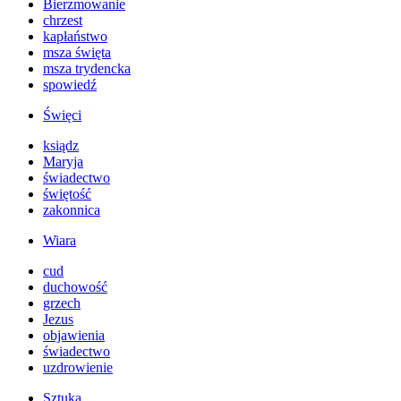
Bierzmowanie
chrzest
kapłaństwo
msza święta
msza trydencka
spowiedź
Święci
ksiądz
Maryja
świadectwo
świętość
zakonnica
Wiara
cud
duchowość
grzech
Jezus
objawienia
świadectwo
uzdrowienie
Sztuka