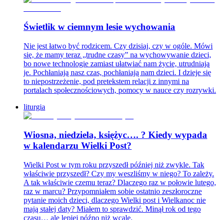
Świetlik w ciemnym lesie wychowania
Nie jest łatwo być rodzicem. Czy dzisiaj, czy w ogóle. Mówi
się, że mamy teraz „trudne czasy” na wychowywanie dzieci,
bo nowe technologie zamiast ułatwiać nam życie, utrudniają
je. Pochłaniają nasz czas, pochłaniają nam dzieci. I dzieje się
to niepostrzeżenie, pod pretekstem relacji z innymi na
portalach społecznościowych, pomocy w nauce czy rozrywki.
liturgia
Wiosna, niedziela, księżyc…. ? Kiedy wypada
w kalendarzu Wielki Post?
Wielki Post w tym roku przyszedł później niż zwykle. Tak
właściwie przyszedł? Czy my weszliśmy w niego? To zależy.
A tak właściwie czemu teraz? Dlaczego raz w połowie lutego,
raz w marcu? Przypomniałem sobie ostatnio zeszłoroczne
pytanie moich dzieci, dlaczego Wielki post i Wielkanoc nie
mają stałej daty? Miałem to sprawdzić. Minął rok od tego
czasu… ale lepiej późno niż wcale.