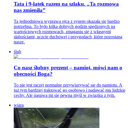
Tata i 9-latek razem na szlaku. „Ta rozmowa
nas zmieniła”
Ta jednodniowa wyprawa ojca z synem okazała się bardzo
potrzebna. To było kilka dobrych godzin spędzonych na
wartościowych rozmowach, zmaganiu się z własnymi
słabościami, uczcie duchowej i przygodach, które pozostaną
nasze.
ślub
Co nasz ślubny prezent – namiot, mówi nam o
obecności Boga?
To nie jest raczej normalne przywiązywać się do namiotu. A
już tym bardziej traktować go osobowo i nadawać mu ludzkie
cechy. Ale nasuwa mi się pewna myśl w związku z tym.
wiara