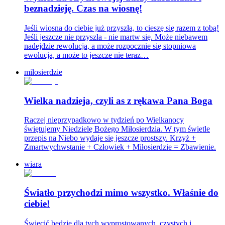
beznadzieję. Czas na wiosnę!
Jeśli wiosna do ciebie już przyszła, to cieszę się razem z tobą!
Jeśli jeszcze nie przyszła - nie martw się. Może niebawem
nadejdzie rewolucja, a może rozpocznie się stopniowa
ewolucja, a może to jeszcze nie teraz…
miłosierdzie
Wielka nadzieja, czyli as z rękawa Pana Boga
Raczej nieprzypadkowo w tydzień po Wielkanocy
świętujemy Niedzielę Bożego Miłosierdzia. W tym świetle
przepis na Niebo wydaje się jeszcze prostszy. Krzyż +
Zmartwychwstanie + Człowiek + Miłosierdzie = Zbawienie.
wiara
Światło przychodzi mimo wszystko. Właśnie do
ciebie!
Świecić będzie dla tych wyprostowanych, czystych i