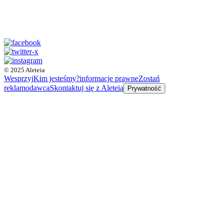
© 2025 Aleteia
Wesprzyj
Kim jesteśmy?
informacje prawne
Zostań
reklamodawcą
Skontaktuj się z Aleteią
Prywatność