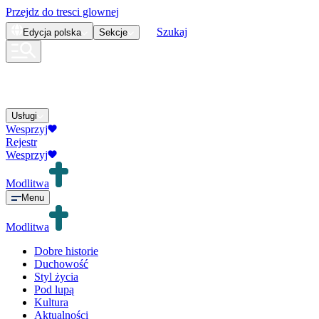
Przejdz do tresci glownej
Szukaj
Edycja
polska
Sekcje
Usługi
Wesprzyj
Rejestr
Wesprzyj
Modlitwa
Menu
Modlitwa
Dobre historie
Duchowość
Styl życia
Pod lupą
Kultura
Aktualności