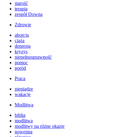
starość
terapia
zespół Downa
Zdrowie
aborcja
ciąża
depresja
kryzys
niepełnosprawność
pomoc
poród
Praca
pieniądze
wakacje
Modlitwa
biblia
modlitwa
modlitwy na różne okazje
nowenna