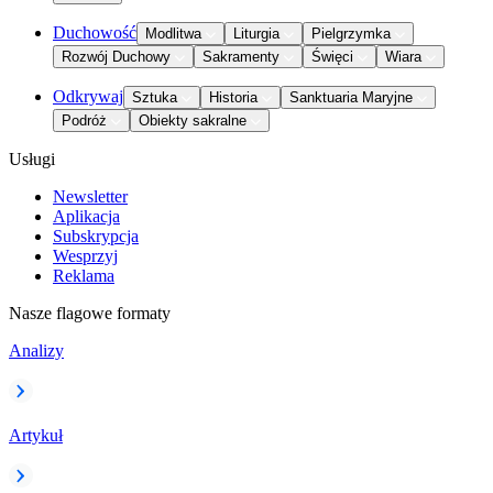
Duchowość
Modlitwa
Liturgia
Pielgrzymka
Rozwój Duchowy
Sakramenty
Święci
Wiara
Odkrywaj
Sztuka
Historia
Sanktuaria Maryjne
Podróż
Obiekty sakralne
Usługi
Newsletter
Aplikacja
Subskrypcja
Wesprzyj
Reklama
Nasze flagowe formaty
Analizy
Artykuł