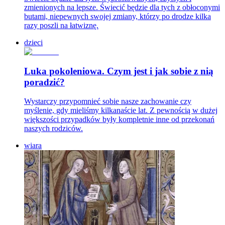
zmienionych na lepsze. Świecić będzie dla tych z obłoconymi
butami, niepewnych swojej zmiany, którzy po drodze kilka
razy poszli na łatwiznę.
dzieci
Luka pokoleniowa. Czym jest i jak sobie z nią
poradzić?
Wystarczy przypomnieć sobie nasze zachowanie czy
myślenie, gdy mieliśmy kilkanaście lat. Z pewnością w dużej
większości przypadków były kompletnie inne od przekonań
naszych rodziców.
wiara