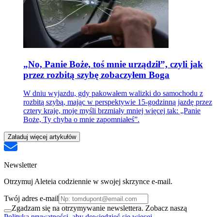
„No, Panie Boże, toś mnie urządził”, czyli jak
przez rozbitą szybę zobaczyłem Boga
W dniu wyjazdu, gdy pakowałem walizki do samochodu z
rozbitą szybą, mając w perspektywie 15-godzinną jazdę przez
cztery kraje, moje myśli brzmiały mniej więcej tak: „Panie
Boże, Ty chyba o mnie zapomniałeś”.
Załaduj więcej artykułów
Newsletter
Otrzymuj Aleteia codziennie w swojej skrzynce e-mail.
Twój adres e-mail
Zgadzam się na otrzymywanie newslettera. Zobacz naszą
Polityka prywatności, aby dowiedzieć się więcej.