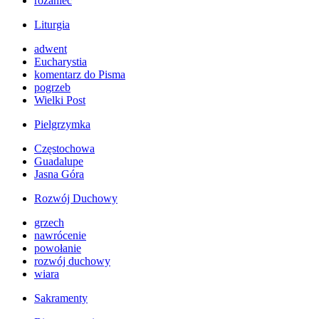
różaniec
Liturgia
adwent
Eucharystia
komentarz do Pisma
pogrzeb
Wielki Post
Pielgrzymka
Częstochowa
Guadalupe
Jasna Góra
Rozwój Duchowy
grzech
nawrócenie
powołanie
rozwój duchowy
wiara
Sakramenty