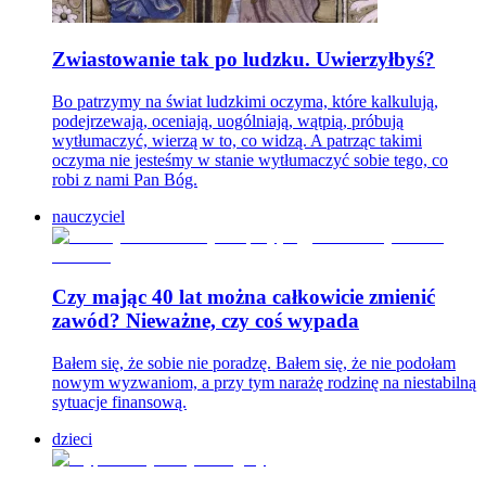
Zwiastowanie tak po ludzku. Uwierzyłbyś?
Bo patrzymy na świat ludzkimi oczyma, które kalkulują,
podejrzewają, oceniają, uogólniają, wątpią, próbują
wytłumaczyć, wierzą w to, co widzą. A patrząc takimi
oczyma nie jesteśmy w stanie wytłumaczyć sobie tego, co
robi z nami Pan Bóg.
nauczyciel
Czy mając 40 lat można całkowicie zmienić
zawód? Nieważne, czy coś wypada
Bałem się, że sobie nie poradzę. Bałem się, że nie podołam
nowym wyzwaniom, a przy tym narażę rodzinę na niestabilną
sytuacje finansową.
dzieci