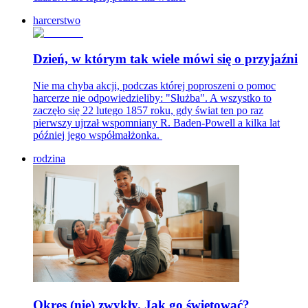
harcerstwo
Dzień, w którym tak wiele mówi się o przyjaźni
Nie ma chyba akcji, podczas której poproszeni o pomoc
harcerze nie odpowiedzieliby: "Służba". A wszystko to
zaczęło się 22 lutego 1857 roku, gdy świat ten po raz
pierwszy ujrzał wspomniany R. Baden-Powell a kilka lat
później jego współmałżonka.
rodzina
Okres (nie) zwykły. Jak go świętować?