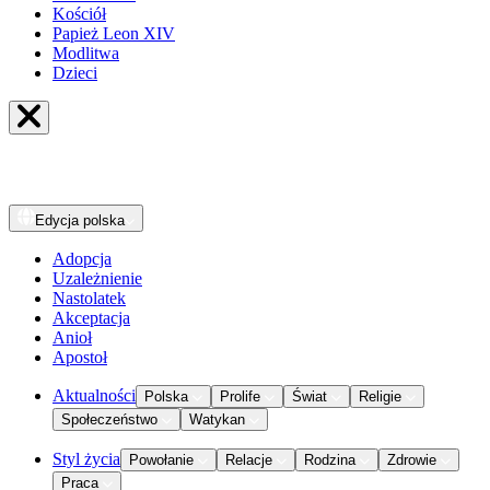
Kościół
Papież Leon XIV
Modlitwa
Dzieci
Edycja
polska
Adopcja
Uzależnienie
Nastolatek
Akceptacja
Anioł
Apostoł
Aktualności
Polska
Prolife
Świat
Religie
Społeczeństwo
Watykan
Styl życia
Powołanie
Relacje
Rodzina
Zdrowie
Praca