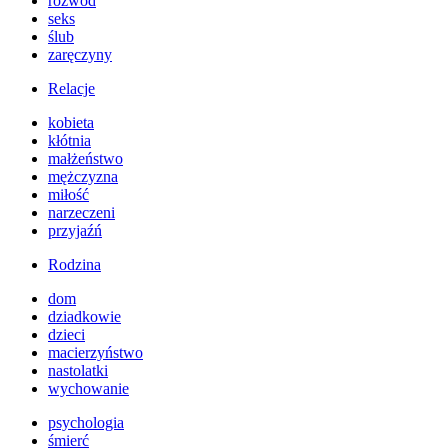
rozwód
seks
ślub
zaręczyny
Relacje
kobieta
kłótnia
małżeństwo
mężczyzna
miłość
narzeczeni
przyjaźń
Rodzina
dom
dziadkowie
dzieci
macierzyństwo
nastolatki
wychowanie
psychologia
śmierć