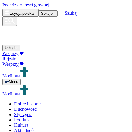
Przejdz do tresci glownej
Szukaj
Edycja
polska
Sekcje
Usługi
Wesprzyj
Rejestr
Wesprzyj
Modlitwa
Menu
Modlitwa
Dobre historie
Duchowość
Styl życia
Pod lupą
Kultura
Aktualności