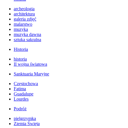
archeologia
architektura
galeria zdjęć
malarstwo
muzyka
muzyka dawna
sztuka sakralna
Historia
historia
II wojna światowa
Sanktuaria Maryjne
Częstochowa
Fatima
Guadalupe
Lourdes
Podróż
pielgrzymka
Ziemia Święta