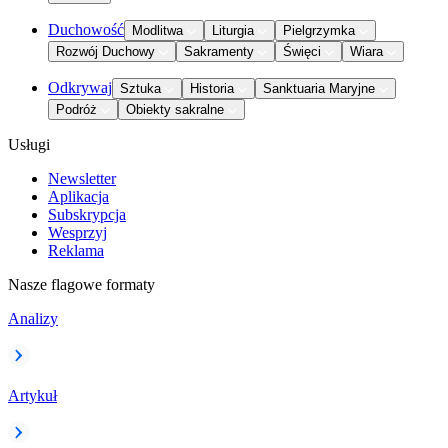
Duchowość
Modlitwa
Liturgia
Pielgrzymka
Rozwój Duchowy
Sakramenty
Święci
Wiara
Odkrywaj
Sztuka
Historia
Sanktuaria Maryjne
Podróż
Obiekty sakralne
Usługi
Newsletter
Aplikacja
Subskrypcja
Wesprzyj
Reklama
Nasze flagowe formaty
Analizy
Artykuł