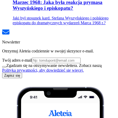
Marzec 1968: Jaka była reakcja prymasa
Wyszyńskiego i episkopatu?
Jaki był stosunek kard. Stefana Wyszyńskiego i polskiego
episkopatu do dramatycznych wydarzeń Marca 1968 r.?
Newsletter
Otrzymuj Aleteia codziennie w swojej skrzynce e-mail.
Twój adres e-mail
Zgadzam się na otrzymywanie newslettera. Zobacz naszą
Polityka prywatności, aby dowiedzieć się więcej.
Zapisz się