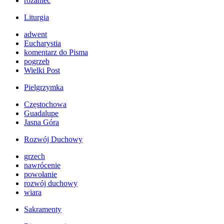
różaniec
Liturgia
adwent
Eucharystia
komentarz do Pisma
pogrzeb
Wielki Post
Pielgrzymka
Częstochowa
Guadalupe
Jasna Góra
Rozwój Duchowy
grzech
nawrócenie
powołanie
rozwój duchowy
wiara
Sakramenty