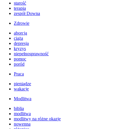
starość
terapia
zespół Downa
Zdrowie
aborcja
ciąża
depresja
kryzys
niepełnosprawność
pomoc
poród
Praca
pieniądze
wakacje
Modlitwa
biblia
modlitwa
modlitwy na różne okazje
nowenna