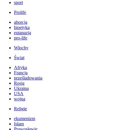
sport
Prolife
aborcja
bioetyka
eutanazja
pro-life
Włochy
Świat
Afryka
Francja
prześladowania
Rosja
Ukraina
USA
wojna
Religie
ekumenizm
Islam
Prawosławie