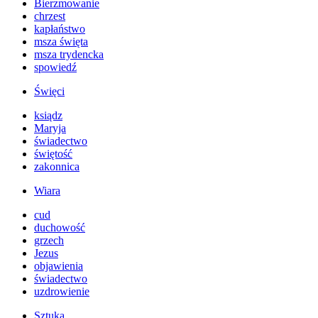
Bierzmowanie
chrzest
kapłaństwo
msza święta
msza trydencka
spowiedź
Święci
ksiądz
Maryja
świadectwo
świętość
zakonnica
Wiara
cud
duchowość
grzech
Jezus
objawienia
świadectwo
uzdrowienie
Sztuka