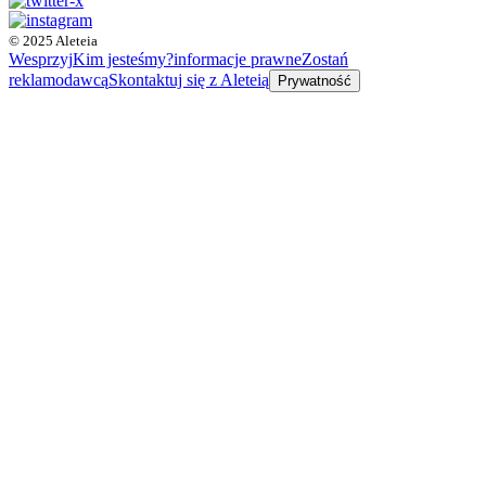
© 2025 Aleteia
Wesprzyj
Kim jesteśmy?
informacje prawne
Zostań
reklamodawcą
Skontaktuj się z Aleteią
Prywatność