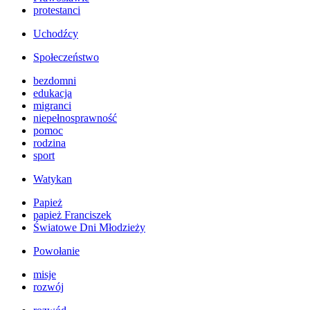
protestanci
Uchodźcy
Społeczeństwo
bezdomni
edukacja
migranci
niepełnosprawność
pomoc
rodzina
sport
Watykan
Papież
papież Franciszek
Światowe Dni Młodzieży
Powołanie
misje
rozwój