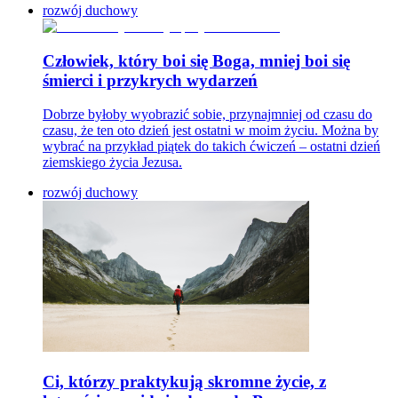
rozwój duchowy
Człowiek, który boi się Boga, mniej boi się
śmierci i przykrych wydarzeń
Dobrze byłoby wyobrazić sobie, przynajmniej od czasu do
czasu, że ten oto dzień jest ostatni w moim życiu. Można by
wybrać na przykład piątek do takich ćwiczeń – ostatni dzień
ziemskiego życia Jezusa.
rozwój duchowy
Ci, którzy praktykują skromne życie, z