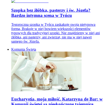
Szopka bez żłóbka, pasterzy i św. Józefa?
Bardzo intymna scena w Tyńcu
Tegoroczna szopka w Tyńcu zaskakuje swoją nietypową
formą. Brakuje w niej bowiem większości elementów
typowych dla tradycyjnej szopki. Nie znajdziemy w niej ani
żłóbka, ani pasterzy, ani zwierząt, nie ma w niej nawet
samego św. Józefa.
Komunia Święta
Eucharystia, moja miłość. Katarzyna de Bar: w
Komunii świętej są nieskończone tajemnice