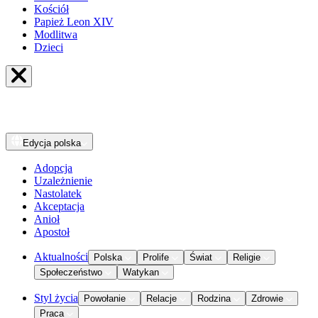
Kościół
Papież Leon XIV
Modlitwa
Dzieci
Edycja
polska
Adopcja
Uzależnienie
Nastolatek
Akceptacja
Anioł
Apostoł
Aktualności
Polska
Prolife
Świat
Religie
Społeczeństwo
Watykan
Styl życia
Powołanie
Relacje
Rodzina
Zdrowie
Praca