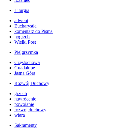
różaniec
Liturgia
adwent
Eucharystia
komentarz do Pisma
pogrzeb
Wielki Post
Pielgrzymka
Częstochowa
Guadalupe
Jasna Góra
Rozwój Duchowy
grzech
nawrócenie
powołanie
rozwój duchowy
wiara
Sakramenty