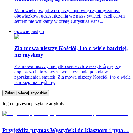
Mam wielką wątpliwość, czy naprawdę czynimy zadość
obowiązkowi uczestniczenia we mszy świętej, jeżeli całym
sercem nie wnikamy w ofiarę Chrystusa Pana...
ojcowie pustyni
Zła mowa niszczy Kościół, i to o wiele bardziej,
niż myślimy
Zła mowa niszczy nie tylko serce człowieka, który jej się
dopuszcza i który przez swe narzekanie popada w
zgorzknienie i smutek. Zła mowa niszczy Kościół, i to o wiele
bardziej, niż myślimy.
Załaduj więcej artykułów
Jego najczęściej czytane artykuły
Przyjeżdża prymas Wyszyński do klasztoru i pyta…