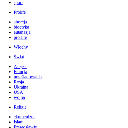
sport
Prolife
aborcja
bioetyka
eutanazja
pro-life
Włochy
Świat
Afryka
Francja
prześladowania
Rosja
Ukraina
USA
wojna
Religie
ekumenizm
Islam
Prawosławie