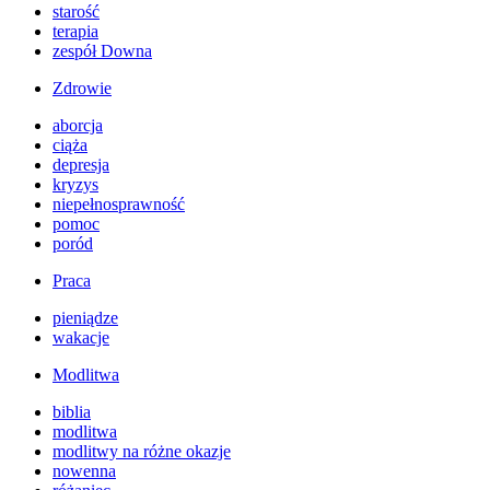
starość
terapia
zespół Downa
Zdrowie
aborcja
ciąża
depresja
kryzys
niepełnosprawność
pomoc
poród
Praca
pieniądze
wakacje
Modlitwa
biblia
modlitwa
modlitwy na różne okazje
nowenna