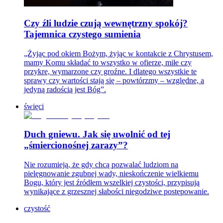
Czy źli ludzie czują wewnętrzny spokój?
Tajemnica czystego sumienia
„Żyjąc pod okiem Bożym, żyjąc w kontakcie z Chrystusem,
mamy Komu składać to wszystko w ofierze, miłe czy
przykre, wymarzone czy groźne. I dlatego wszystkie te
sprawy czy wartości stają się – powtórzmy – względne, a
jedyną radością jest Bóg”.
święci
Duch gniewu. Jak się uwolnić od tej
„śmiercionośnej zarazy”?
Nie rozumieją, że gdy chcą pozwalać ludziom na
pielęgnowanie zgubnej wady, nieskończenie wielkiemu
Bogu, który jest źródłem wszelkiej czystości, przypisują
wynikające z grzesznej słabości niegodziwe postępowanie.
czystość