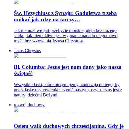
Św. Hezychiusz z Synaju: Gadulstwa trzeba
unikać jak rdzy na tarczy…
Jak niemożliwe jest przebycie morskiej głębi bez dużego
statku, tak niemożliwe jest wygnanie napadu niegodziwej
myśli bez wzywania Jezusa Chrystusa.
Jezus Chrystus
Bł. Columba: Jezus jest nam dany jako nasza
świętość
Wszystkie łaski, które otrzymujemy, zmierzają do tego, by
przez łaskę usynowienia uczynić nas tym, czym Jezus jest z
natury: dziećmi Bożymi.
rozwój duchowy
Osiem walk duchowych chrześcijanina. Gdy je