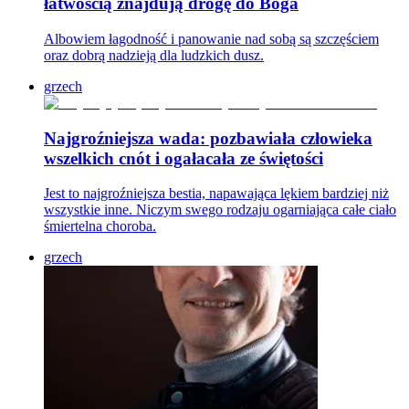
łatwością znajdują drogę do Boga
Albowiem łagodność i panowanie nad sobą są szczęściem
oraz dobrą nadzieją dla ludzkich dusz.
grzech
Najgroźniejsza wada: pozbawiała człowieka
wszelkich cnót i ogałacała ze świętości
Jest to najgroźniejsza bestia, napawająca lękiem bardziej niż
wszystkie inne. Niczym swego rodzaju ogarniająca całe ciało
śmiertelna choroba.
grzech