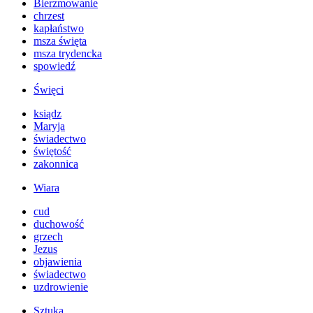
Bierzmowanie
chrzest
kapłaństwo
msza święta
msza trydencka
spowiedź
Święci
ksiądz
Maryja
świadectwo
świętość
zakonnica
Wiara
cud
duchowość
grzech
Jezus
objawienia
świadectwo
uzdrowienie
Sztuka