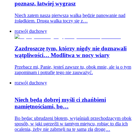
poznasz, łatwiej wygrasz
Niech zatem naszą pierwszą walką będzie panowanie nad
żołądkiem. Druga walka toczy się z…
rozwój duchowy
Zazdroszczę tym, którzy nigdy nie doznawali
wątpliwości… Modlitwa w nocy wiary
Przebacz mi, Panie, jesteś zawsze tu, obok mnie, ale ja o tym
zapominam i potrafię tego nie zauważyć.
rozwój duchowy
Niech będą dobrej myśli ci zhańbieni
namiętnościami, bo…
Bo będąc ubrudzeni błotem, wyjaśniali przechodzącym obok
sposób, w jaki ugrzęźli w tamtym miejscu, robiąc to dla ich
ocalenia, żeby nie zabrnęli na tę samą złą drogę…