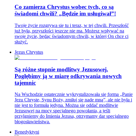
Co zamierza Chrystus wobec tych, co są
świadomi chwili? „Będzie im usługiwał”!
Twoje życie rozgrywa się tu i teraz, w tej chwili. Przeszłość
już była, przyszłości jeszcze nie ma. Możesz wpływać na
swoje życie, będąc świadomym chwili, w której On chce ci
służyć.
Jezus Chrystus
Są różne stopnie modlitwy Jezusowej.
Pogłębimy ją w miarę odkrywania nowych
tajemnic
Na Wschodzie ostatecznie wykrystalizowała się forma „Panie
Jezu Chryste, Synu Boży, zmiłuj się nade mną”, ale nie była i
nie jest to formuła jedyna. Można się oddać modlitwie
Jezusowej na mocy specjalnego powołania, a jeśli
przylgniemy do Imienia Jezusa, otrzymamy dar specjalnego
błogosławieństwa.
Benedyktyni