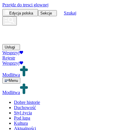
Przejdz do tresci glownej
Szukaj
Edycja
polska
Sekcje
Usługi
Wesprzyj
Rejestr
Wesprzyj
Modlitwa
Menu
Modlitwa
Dobre historie
Duchowość
Styl życia
Pod lupą
Kultura
Aktualności