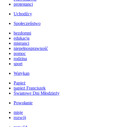
protestanci
Uchodźcy
Społeczeństwo
bezdomni
edukacja
migranci
niepełnosprawność
pomoc
rodzina
sport
Watykan
Papież
papież Franciszek
Światowe Dni Młodzieży
Powołanie
misje
rozwój