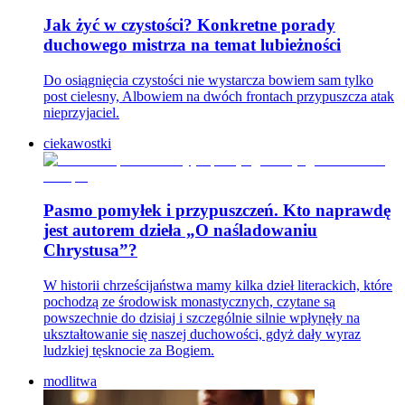
Jak żyć w czystości? Konkretne porady
duchowego mistrza na temat lubieżności
Do osiągnięcia czystości nie wystarcza bowiem sam tylko
post cielesny, Albowiem na dwóch frontach przypuszcza atak
nieprzyjaciel.
ciekawostki
Pasmo pomyłek i przypuszczeń. Kto naprawdę
jest autorem dzieła „O naśladowaniu
Chrystusa”?
W historii chrześcijaństwa mamy kilka dzieł literackich, które
pochodzą ze środowisk monastycznych, czytane są
powszechnie do dzisiaj i szczególnie silnie wpłynęły na
ukształtowanie się naszej duchowości, gdyż dały wyraz
ludzkiej tęsknocie za Bogiem.
modlitwa