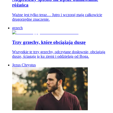
różańca
Ważne jest tylko teraz… Jutro i wczoraj mają całkowicie
drugorzędne znaczenie.
grzech
Trzy grzechy, które obciążają duszę
Wszystkie te trzy grzechy, odczytane dosłownie, obciążają
duszę, ściągają ją ku ziemi i oddzielają od Boga.
Jezus Chrystus