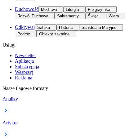
Duchowość
Modlitwa
Liturgia
Pielgrzymka
Rozwój Duchowy
Sakramenty
Święci
Wiara
Odkrywaj
Sztuka
Historia
Sanktuaria Maryjne
Podróż
Obiekty sakralne
Usługi
Newsletter
Aplikacja
Subskrypcja
Wesprzyj
Reklama
Nasze flagowe formaty
Analizy
Artykuł