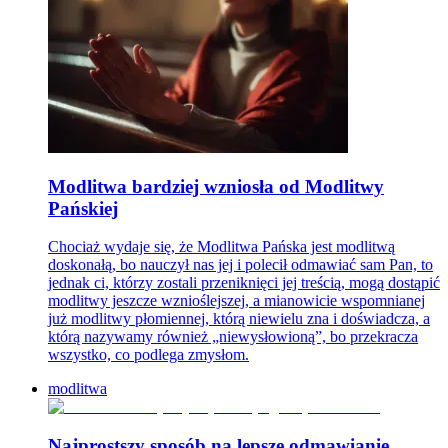
Modlitwa bardziej wzniosła od Modlitwy
Pańskiej
Chociaż wydaje się, że Modlitwa Pańska jest modlitwą
doskonałą, bo nauczył nas jej i polecił odmawiać sam Pan, to
jednak ci, którzy zostali przeniknięci jej treścią, mogą dostąpić
modlitwy jeszcze wznioślejszej, a mianowicie wspomnianej
już modlitwy płomiennej, którą niewielu zna i doświadcza, a
którą nazywamy również „niewysłowioną”, bo przekracza
wszystko, co podlega zmysłom.
modlitwa
Najprostszy sposób na lepsze odmawianie