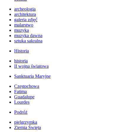
archeologia
architektura
galeria zdjęć
malarstwo
muzyka
muzyka dawna
sztuka sakralna
Historia
historia
II wojna światowa
Sanktuaria Maryjne
Częstochowa
Fatima
Guadalupe
Lourdes
Podróż
pielgrzymka
Ziemia Święta