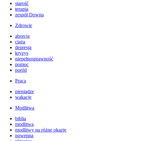
starość
terapia
zespół Downa
Zdrowie
aborcja
ciąża
depresja
kryzys
niepełnosprawność
pomoc
poród
Praca
pieniądze
wakacje
Modlitwa
biblia
modlitwa
modlitwy na różne okazje
nowenna