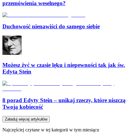
przemówienia weselnego?
Duchowość nienawiści do samego siebie
Możesz żyć w czasie lęku i niepewności tak jak św.
Edyta Stein
8 porad Edyty Stein – unikaj rzeczy, które niszczą
Twoją kobiecość
Załaduj więcej artykułów
Najczęściej czytane w tej kategorii w tym miesiącu