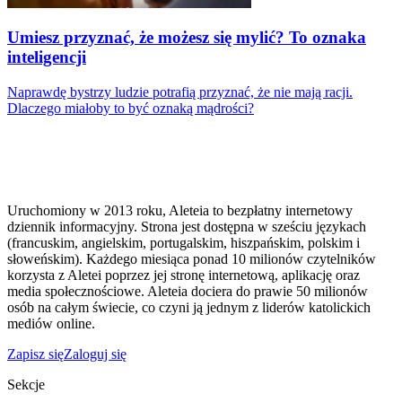
Umiesz przyznać, że możesz się mylić? To oznaka
inteligencji
Naprawdę bystrzy ludzie potrafią przyznać, że nie mają racji.
Dlaczego miałoby to być oznaką mądrości?
Uruchomiony w 2013 roku, Aleteia to bezpłatny internetowy
dziennik informacyjny. Strona jest dostępna w sześciu językach
(francuskim, angielskim, portugalskim, hiszpańskim, polskim i
słoweńskim). Każdego miesiąca ponad 10 milionów czytelników
korzysta z Aletei poprzez jej stronę internetową, aplikację oraz
media społecznościowe. Aleteia dociera do prawie 50 milionów
osób na całym świecie, co czyni ją jednym z liderów katolickich
mediów online.
Zapisz się
Zaloguj się
Sekcje