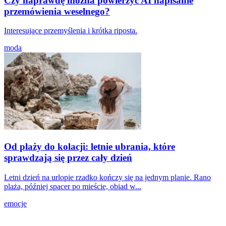
Czy naprawdę można powierzyć AI napisanie
przemówienia weselnego?
Interesujące przemyślenia i krótka riposta.
moda
Od plaży do kolacji: letnie ubrania, które
sprawdzają się przez cały dzień
Letni dzień na urlopie rzadko kończy się na jednym planie. Rano
plaża, później spacer po mieście, obiad w...
emocje