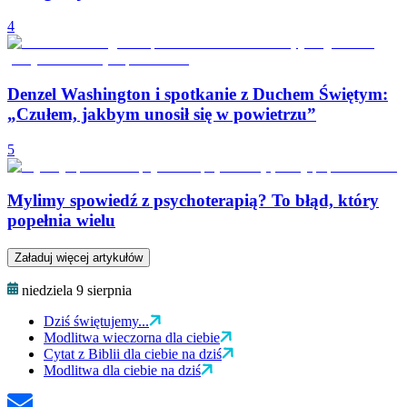
4
Denzel Washington i spotkanie z Duchem Świętym:
„Czułem, jakbym unosił się w powietrzu”
5
Mylimy spowiedź z psychoterapią? To błąd, który
popełnia wielu
Załaduj więcej artykułów
niedziela 9 sierpnia
Dziś świętujemy...
Modlitwa wieczorna dla ciebie
Cytat z Biblii dla ciebie na dziś
Modlitwa dla ciebie na dziś