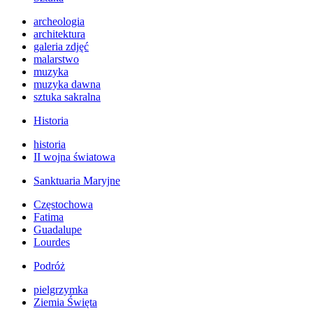
archeologia
architektura
galeria zdjęć
malarstwo
muzyka
muzyka dawna
sztuka sakralna
Historia
historia
II wojna światowa
Sanktuaria Maryjne
Częstochowa
Fatima
Guadalupe
Lourdes
Podróż
pielgrzymka
Ziemia Święta