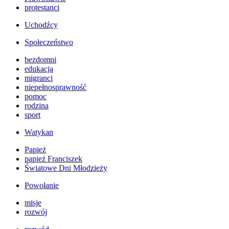
protestanci
Uchodźcy
Społeczeństwo
bezdomni
edukacja
migranci
niepełnosprawność
pomoc
rodzina
sport
Watykan
Papież
papież Franciszek
Światowe Dni Młodzieży
Powołanie
misje
rozwój