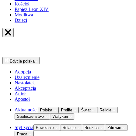
Kościół
Papież Leon XIV
Modlitwa
Dzieci
Edycja
polska
Adopcja
Uzależnienie
Nastolatek
Akceptacja
Anioł
Apostoł
Aktualności
Polska
Prolife
Świat
Religie
Społeczeństwo
Watykan
Styl życia
Powołanie
Relacje
Rodzina
Zdrowie
Praca