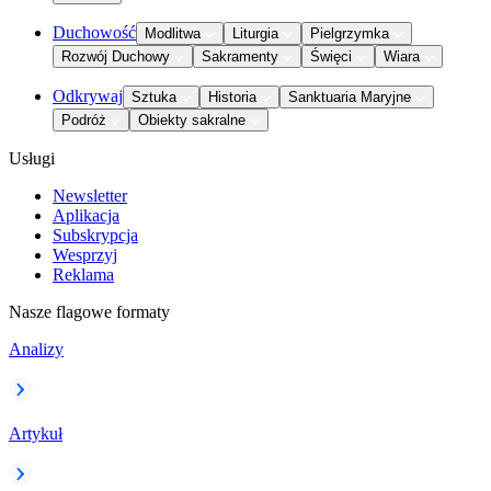
Duchowość
Modlitwa
Liturgia
Pielgrzymka
Rozwój Duchowy
Sakramenty
Święci
Wiara
Odkrywaj
Sztuka
Historia
Sanktuaria Maryjne
Podróż
Obiekty sakralne
Usługi
Newsletter
Aplikacja
Subskrypcja
Wesprzyj
Reklama
Nasze flagowe formaty
Analizy
Artykuł