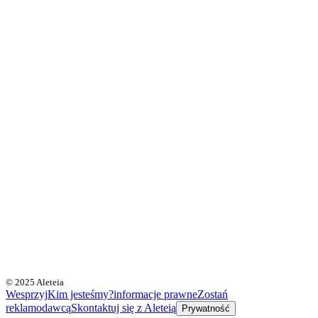
© 2025 Aleteia
Wesprzyj
Kim jesteśmy?
informacje prawne
Zostań
reklamodawcą
Skontaktuj się z Aleteią
Prywatność