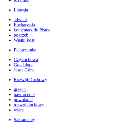
różaniec
Liturgia
adwent
Eucharystia
komentarz do Pisma
pogrzeb
Wielki Post
Pielgrzymka
Częstochowa
Guadalupe
Jasna Góra
Rozwój Duchowy
grzech
nawrócenie
powołanie
rozwój duchowy
wiara
Sakramenty