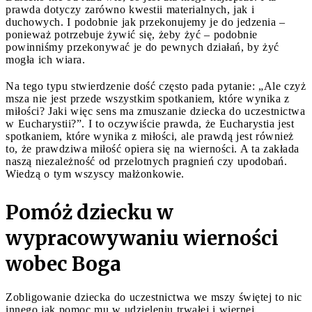
prawda dotyczy zarówno kwestii materialnych, jak i
duchowych. I podobnie jak przekonujemy je do jedzenia –
ponieważ potrzebuje żywić się, żeby żyć – podobnie
powinniśmy przekonywać je do pewnych działań, by żyć
mogła ich wiara.
Na tego typu stwierdzenie dość często pada pytanie: „Ale czyż
msza nie jest przede wszystkim spotkaniem, które wynika z
miłości? Jaki więc sens ma zmuszanie dziecka do uczestnictwa
w Eucharystii?”. I to oczywiście prawda, że Eucharystia jest
spotkaniem, które wynika z miłości, ale prawdą jest również
to, że prawdziwa miłość opiera się na wierności. A ta zakłada
naszą niezależność od przelotnych pragnień czy upodobań.
Wiedzą o tym wszyscy małżonkowie.
Pomóż dziecku w
wypracowywaniu wierności
wobec Boga
Zobligowanie dziecka do uczestnictwa we mszy świętej to nic
innego jak pomoc mu w udzieleniu trwałej i wiernej