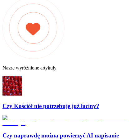
Nasze wyróżnione artykuły
Czy Kościół nie potrzebuje już łaciny?
Czy naprawdę można powierzyć AI napisanie