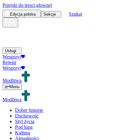
Przejdz do tresci glownej
Szukaj
Edycja
polska
Sekcje
Usługi
Wesprzyj
Rejestr
Wesprzyj
Modlitwa
Menu
Modlitwa
Dobre historie
Duchowość
Styl życia
Pod lupą
Kultura
Aktualności