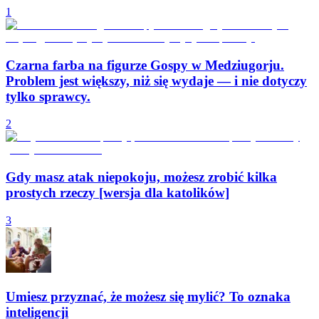
1
Czarna farba na figurze Gospy w Medziugorju.
Problem jest większy, niż się wydaje — i nie dotyczy
tylko sprawcy.
2
Gdy masz atak niepokoju, możesz zrobić kilka
prostych rzeczy [wersja dla katolików]
3
Umiesz przyznać, że możesz się mylić? To oznaka
inteligencji