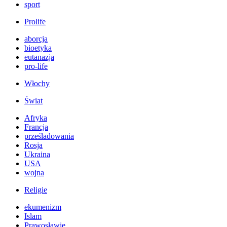
sport
Prolife
aborcja
bioetyka
eutanazja
pro-life
Włochy
Świat
Afryka
Francja
prześladowania
Rosja
Ukraina
USA
wojna
Religie
ekumenizm
Islam
Prawosławie