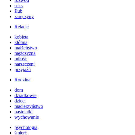
rozwód
seks
ślub
zaręczyny
Relacje
kobieta
kłótnia
małżeństwo
mężczyzna
miłość
narzeczeni
przyjaźń
Rodzina
dom
dziadkowie
dzieci
macierzyństwo
nastolatki
wychowanie
psychologia
śmierć