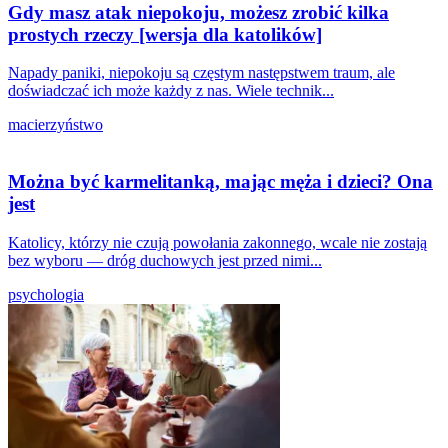
Gdy masz atak niepokoju, możesz zrobić kilka
prostych rzeczy [wersja dla katolików]
Napady paniki, niepokoju są częstym następstwem traum, ale
doświadczać ich może każdy z nas. Wiele technik...
macierzyństwo
Można być karmelitanką, mając męża i dzieci? Ona
jest
Katolicy, którzy nie czują powołania zakonnego, wcale nie zostają
bez wyboru — dróg duchowych jest przed nimi...
psychologia