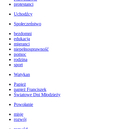
protestanci
Uchodźcy
Społeczeństwo
bezdomni
edukacja
migranci
niepełnosprawność
pomoc
rodzina
sport
Watykan
Papież
papież Franciszek
Światowe Dni Młodzieży
Powołanie
misje
rozwój