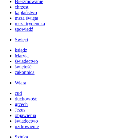
Bierzmowanie
chrzest
kapłaństwo
msza święta
msza trydencka
spowiedź
Święci
ksiądz
Maryja
świadectwo
świętość
zakonnica
Wiara
cud
duchowość
grzech
Jezus
objawienia
świadectwo
uzdrowienie
Sztuka