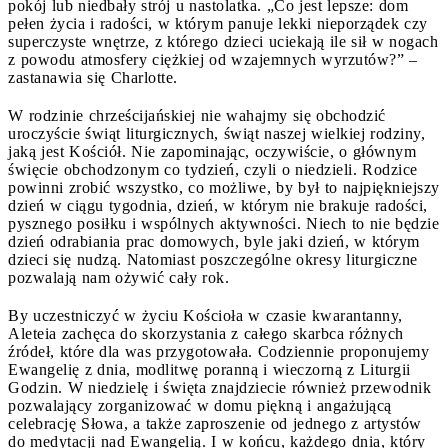
pokój lub niedbały strój u nastolatka. „Co jest lepsze: dom
pełen życia i radości, w którym panuje lekki nieporządek czy
superczyste wnętrze, z którego dzieci uciekają ile sił w nogach
z powodu atmosfery ciężkiej od wzajemnych wyrzutów?” –
zastanawia się Charlotte.
W rodzinie chrześcijańskiej nie wahajmy się obchodzić
uroczyście świąt liturgicznych, świąt naszej wielkiej rodziny,
jaką jest Kościół. Nie zapominając, oczywiście, o głównym
święcie obchodzonym co tydzień, czyli o niedzieli. Rodzice
powinni zrobić wszystko, co możliwe, by był to najpiękniejszy
dzień w ciągu tygodnia, dzień, w którym nie brakuje radości,
pysznego posiłku i wspólnych aktywności. Niech to nie będzie
dzień odrabiania prac domowych, byle jaki dzień, w którym
dzieci się nudzą. Natomiast poszczególne okresy liturgiczne
pozwalają nam ożywić cały rok.
By uczestniczyć w życiu Kościoła w czasie kwarantanny,
Aleteia zachęca do skorzystania z całego skarbca różnych
źródeł, które dla was przygotowała. Codziennie proponujemy
Ewangelię z dnia, modlitwę poranną i wieczorną z Liturgii
Godzin. W niedzielę i święta znajdziecie również przewodnik
pozwalający zorganizować w domu piękną i angażującą
celebrację Słowa, a także zaproszenie od jednego z artystów
do medytacji nad Ewangelią. I w końcu, każdego dnia, który