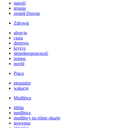
starość
terapia
zespół Downa
Zdrowie
aborcja
ciąża
depresja
kryzys
niepełnosprawność
pomoc
poród
Praca
pieniądze
wakacje
Modlitwa
biblia
modlitwa
modlitwy na różne okazje
nowenna