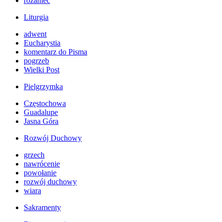
różaniec
Liturgia
adwent
Eucharystia
komentarz do Pisma
pogrzeb
Wielki Post
Pielgrzymka
Częstochowa
Guadalupe
Jasna Góra
Rozwój Duchowy
grzech
nawrócenie
powołanie
rozwój duchowy
wiara
Sakramenty