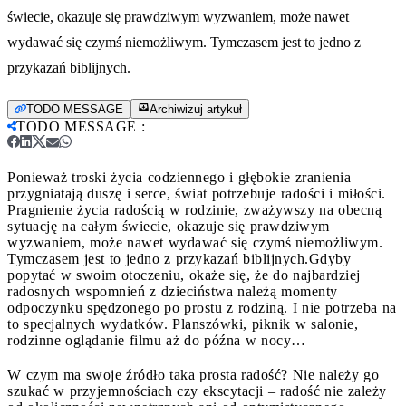
świecie, okazuje się prawdziwym wyzwaniem, może nawet
wydawać się czymś niemożliwym. Tymczasem jest to jedno z
przykazań biblijnych.
TODO MESSAGE
Archiwizuj artykuł
TODO MESSAGE
:
Ponieważ troski życia codziennego i głębokie zranienia
przygniatają duszę i serce, świat potrzebuje radości i miłości.
Pragnienie życia radością w rodzinie, zważywszy na obecną
sytuację na całym świecie, okazuje się prawdziwym
wyzwaniem, może nawet wydawać się czymś niemożliwym.
Tymczasem jest to jedno z przykazań biblijnych.
Gdyby
popytać w swoim otoczeniu, okaże się, że do najbardziej
radosnych wspomnień z dzieciństwa należą momenty
odpoczynku spędzonego po prostu z rodziną. I nie potrzeba na
to specjalnych wydatków. Planszówki, piknik w salonie,
rodzinne oglądanie filmu aż do późna w nocy…
W czym ma swoje źródło taka prosta radość? Nie należy go
szukać w przyjemnościach czy ekscytacji – radość nie zależy