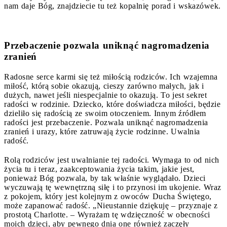
nam daje Bóg, znajdziecie tu też kopalnię porad i wskazówek.
Przebaczenie pozwala uniknąć nagromadzenia
zranień
Radosne serce karmi się też miłością rodziców. Ich wzajemna
miłość, którą sobie okazują, cieszy zarówno małych, jak i
dużych, nawet jeśli niespecjalnie to okazują. To jest sekret
radości w rodzinie. Dziecko, które doświadcza miłości, będzie
dzieliło się radością ze swoim otoczeniem. Innym źródłem
radości jest przebaczenie. Pozwala uniknąć nagromadzenia
zranień i urazy, które zatruwają życie rodzinne. Uwalnia
radość.
Rolą rodziców jest uwalnianie tej radości. Wymaga to od nich
życia tu i teraz, zaakceptowania życia takim, jakie jest,
ponieważ Bóg pozwala, by tak właśnie wyglądało. Dzieci
wyczuwają tę wewnętrzną siłę i to przynosi im ukojenie. Wraz
z pokojem, który jest kolejnym z owoców Ducha Świętego,
może zapanować radość. „Nieustannie dziękuję – przyznaje z
prostotą Charlotte. – Wyrażam tę wdzięczność w obecności
moich dzieci, aby pewnego dnia one również zaczęły