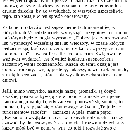
Poświęcenia godziny na upieczenie ciasta razem z dziećmi lub
budowę wieży z klocków, zatrzymania się przy jednym lub
drugim dziecku, by go wysłuchać, to wszystko uszczęśliwia
tego, kto zostaje w ten sposób obdarowany.
Zadaniem rodziców jest zapewnienie tych momentów, w
których radość będzie mogła wytrysnąć, przygotowanie terenu,
na którym będzie mogła wyrosnąć. „Dobrze jest zarezerwować
lub wyznaczyć wcześniej dni lub wieczory, w czasie których
będziemy spędzać czas razem, nie czekając aż przyjdzie nam
na to ochota” – uważa Priscille, jedna z mam. Świętowanie
ważnych wydarzeń jest również konkretnym sposobem
zaczarowywania codzienności. Każda ku temu okazja jest
dobra: urodziny, święta, postępy, sukcesy, nawet całkiem małe,
z małą inscenizacją, która nada wyjątkowy charakter danemu
dniowi.
Jeśli, mimo wszystko, nastroje naszej gromadki są dosyć
kwaśne, posiłki odbywają się w ponurej atmosferze i pełnej
namacalnego napięcia, gdy zaczyna panoszyć się smutek, to
moment, by zapytać się o równowagę w życiu. „To jeden z
fundamentów radości” – zaznacza Agnès, mama piątki.
„Będzie ona wyglądać inaczej w różnych rodzinach i należy
czuwać, by dostosowywać ją do wieku i rozwoju dzieci, aby
każdy mógł być w pełni w tym, co robi i rozwijać swoje