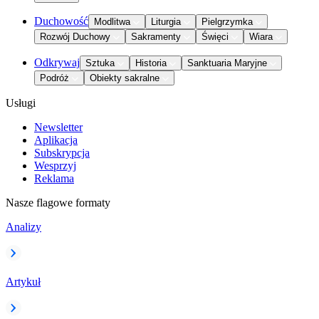
Duchowość
Modlitwa
Liturgia
Pielgrzymka
Rozwój Duchowy
Sakramenty
Święci
Wiara
Odkrywaj
Sztuka
Historia
Sanktuaria Maryjne
Podróż
Obiekty sakralne
Usługi
Newsletter
Aplikacja
Subskrypcja
Wesprzyj
Reklama
Nasze flagowe formaty
Analizy
Artykuł