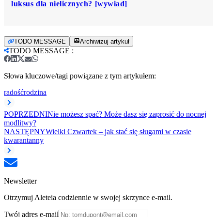
luksus dla nielicznych? [wywiad]
TODO MESSAGE
Archiwizuj artykuł
TODO MESSAGE
:
Słowa kluczowe/tagi powiązane z tym artykułem:
radość
rodzina
POPRZEDNI
Nie możesz spać? Może dasz się zaprosić do nocnej
modlitwy?
NASTĘPNY
Wielki Czwartek – jak stać się sługami w czasie
kwarantanny
Newsletter
Otrzymuj Aleteia codziennie w swojej skrzynce e-mail.
Twój adres e-mail