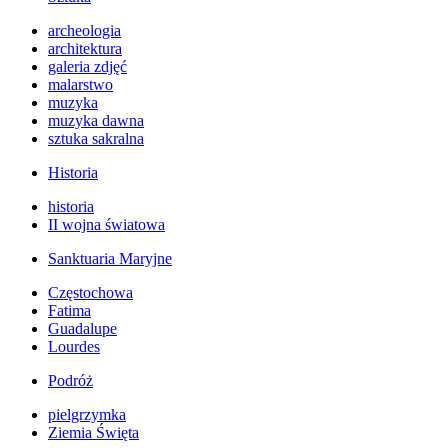
archeologia
architektura
galeria zdjęć
malarstwo
muzyka
muzyka dawna
sztuka sakralna
Historia
historia
II wojna światowa
Sanktuaria Maryjne
Częstochowa
Fatima
Guadalupe
Lourdes
Podróż
pielgrzymka
Ziemia Święta