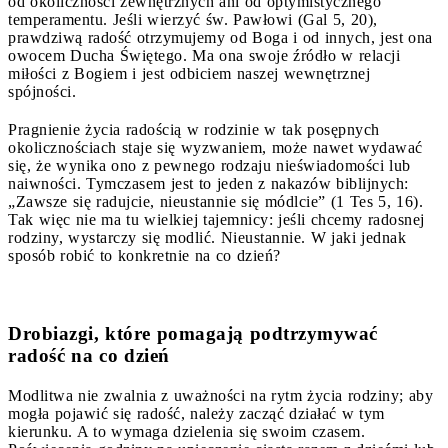
od okoliczności zewnętrznych ani od optymistycznego
temperamentu. Jeśli wierzyć św. Pawłowi (Gal 5, 20),
prawdziwą radość otrzymujemy od Boga i od innych, jest ona
owocem Ducha Świętego. Ma ona swoje źródło w relacji
miłości z Bogiem i jest odbiciem naszej wewnętrznej
spójności.
Pragnienie życia radością w rodzinie w tak posępnych
okolicznościach staje się wyzwaniem, może nawet wydawać
się, że wynika ono z pewnego rodzaju nieświadomości lub
naiwności. Tymczasem jest to jeden z nakazów biblijnych:
„Zawsze się radujcie, nieustannie się módlcie” (1 Tes 5, 16).
Tak więc nie ma tu wielkiej tajemnicy: jeśli chcemy radosnej
rodziny, wystarczy się modlić. Nieustannie. W jaki jednak
sposób robić to konkretnie na co dzień?
Drobiazgi, które pomagają podtrzymywać
radość na co dzień
Modlitwa nie zwalnia z uważności na rytm życia rodziny; aby
mogła pojawić się radość, należy zacząć działać w tym
kierunku. A to wymaga dzielenia się swoim czasem.