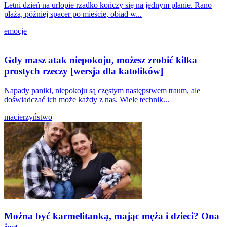
Letni dzień na urlopie rzadko kończy się na jednym planie. Rano
plaża, później spacer po mieście, obiad w...
emocje
Gdy masz atak niepokoju, możesz zrobić kilka
prostych rzeczy [wersja dla katolików]
Napady paniki, niepokoju są częstym następstwem traum, ale
doświadczać ich może każdy z nas. Wiele technik...
macierzyństwo
Można być karmelitanką, mając męża i dzieci? Ona