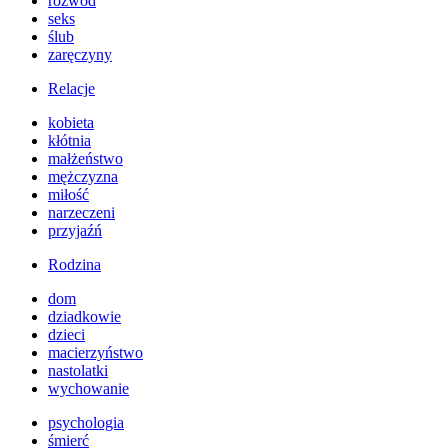
rozwód
seks
ślub
zaręczyny
Relacje
kobieta
kłótnia
małżeństwo
mężczyzna
miłość
narzeczeni
przyjaźń
Rodzina
dom
dziadkowie
dzieci
macierzyństwo
nastolatki
wychowanie
psychologia
śmierć