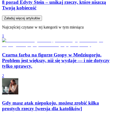
8 porad Edyty Stein – unikaj rzeczy, które niszczą
Twoją kobiecość
Załaduj więcej artykułów
Najczęściej czytane w tej kategorii w tym miesiącu
1
Czarna farba na figurze Gospy w Medziugorju.
Problem jest większy, niż się wydaje — i nie dotyczy
tylko sprawcy.
2
Gdy masz atak niepokoju, możesz zrobić kilka
prostych rzeczy [wersja dla katolików]