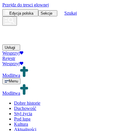
Przejdz do tresci glownej
Szukaj
Edycja
polska
Sekcje
Usługi
Wesprzyj
Rejestr
Wesprzyj
Modlitwa
Menu
Modlitwa
Dobre historie
Duchowość
Styl życia
Pod lupą
Kultura
Aktualności