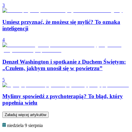
3
Umiesz przyznać, że możesz się mylić? To oznaka
inteligencji
4
Denzel Washington i spotkanie z Duchem Świętym:
„Czułem, jakbym unosił się w powietrzu”
5
Mylimy spowiedź z psychoterapią? To błąd, który
popełnia wielu
Załaduj więcej artykułów
niedziela 9 sierpnia