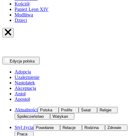
Kościół
Papież Leon XIV
Modlitwa
Dzieci
Edycja
polska
Adopcja
Uzależnienie
Nastolatek
Akceptacja
Anioł
Apostoł
Aktualności
Polska
Prolife
Świat
Religie
Społeczeństwo
Watykan
Styl życia
Powołanie
Relacje
Rodzina
Zdrowie
Praca