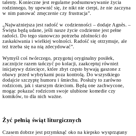
talenty. Konieczne jest regularne podsumowywanie życia
rodzinnego, by upewnić się, że nikt nie cierpi, że nie zaczyna
w nim panować zmęczenie czy frustracja”.
„Najważniejsza jest radość w codzienności – dodaje Agnès. –
Święta będą udane, jeśli nasze życie codzienne jest pełne
radości. Do tego stanowczo potrzeba zdolności do
zaskakiwania i wielkiej wolności. Radość się otrzymuje, ale
też trzeba się na nią zdecydować”.
Wymyśl coś twórczego, przygotuj oryginalny posiłek,
zacznijcie razem tańczyć po kolacji, zaakceptuj również
inicjatywy dziecięce, które zbyt często bywają gaszone z
obawy przed wybrykami poza kontrolą. Do wszystkiego
dodajcie szczyptę humoru i śmiechu. Posłuży to zarówno
rodzicom, jak i starszym dzieciom. Będą one zachwycone,
mogąc pokazać rodzicom swoje ulubione komedie czy
komików, to dla nich ważne.
Żyć pełnią świąt liturgicznych
Czasem dobrze jest przymknąć oko na kiepsko wysprzątany