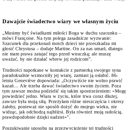
Dawajcie świadectwo wiary we własnym życiu
„Musimy być świadkami miłości Boga w duchu szacunku –
mówi Françoise. Na tym polega zasadnicze wyzwanie:
Szacunek dla przekonań moich dzieci nie przeszkadza mi
głosić Chrystusa – dodaje Martine. On za nas umarł, dlatego
nie mam prawa zatajać tego przed wnuczką; ale muszę
uważać, by nie działać wbrew jej rodzicom”.
Trudności napotkane w kontakcie z partnerką swojego syna
paradoksalnie wzmocniły jej wiarę, zamiast ją osłabić. 86-
letnia Geneviève dopowiada: „Oczywiście nie wolno prawić
kazań… Ale trzeba dawać świadectwo swoim życiem. Poza
tym zawsze można podzielić się takim spostrzeżeniem: «Mogę
powiedzieć jedno. Wiara w życiu, które trwa coraz dłużej,
zawsze była moją siłą. Przeżyłam różne nieszczęścia i okresy
żałoby, ponieważ nie sposób dożyć do mojego wieku, nie
widząc, jak odchodzą najbliżsi. Była również moją radością,
prawdopodobnie dzięki nadziei»”.
Poszukiwanie sposobu na przezwyciężenie tej trudności