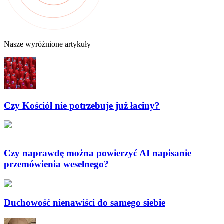
Nasze wyróżnione artykuły
Czy Kościół nie potrzebuje już łaciny?
Czy naprawdę można powierzyć AI napisanie
przemówienia weselnego?
Duchowość nienawiści do samego siebie