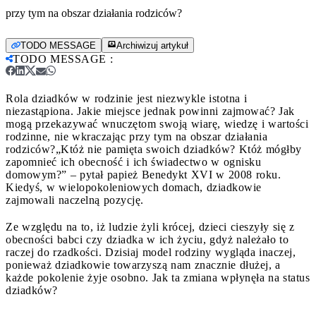
przy tym na obszar działania rodziców?
TODO MESSAGE
Archiwizuj artykuł
TODO MESSAGE
:
Rola dziadków w rodzinie jest niezwykle istotna i
niezastąpiona. Jakie miejsce jednak powinni zajmować? Jak
mogą przekazywać wnuczętom swoją wiarę, wiedzę i wartości
rodzinne, nie wkraczając przy tym na obszar działania
rodziców?
„Któż nie pamięta swoich dziadków? Któż mógłby
zapomnieć ich obecność i ich świadectwo w ognisku
domowym?” – pytał papież Benedykt XVI w 2008 roku.
Kiedyś, w wielopokoleniowych domach, dziadkowie
zajmowali naczelną pozycję.
Ze względu na to, iż ludzie żyli krócej, dzieci cieszyły się z
obecności babci czy dziadka w ich życiu, gdyż należało to
raczej do rzadkości. Dzisiaj model rodziny wygląda inaczej,
ponieważ dziadkowie towarzyszą nam znacznie dłużej, a
każde pokolenie żyje osobno. Jak ta zmiana wpłynęła na status
dziadków?