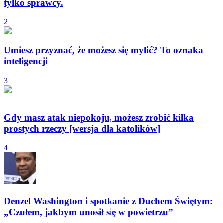
tylko sprawcy.
2
Umiesz przyznać, że możesz się mylić? To oznaka
inteligencji
3
Gdy masz atak niepokoju, możesz zrobić kilka
prostych rzeczy [wersja dla katolików]
4
Denzel Washington i spotkanie z Duchem Świętym:
„Czułem, jakbym unosił się w powietrzu”