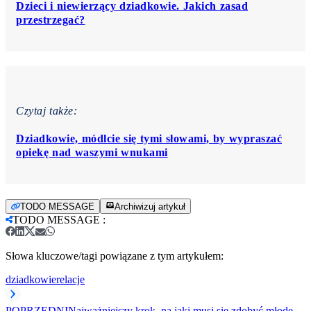
Dzieci i niewierzący dziadkowie. Jakich zasad
przestrzegać?
Czytaj także:
Dziadkowie, módlcie się tymi słowami, by wypraszać
opiekę nad waszymi wnukami
TODO MESSAGE
Archiwizuj artykuł
TODO MESSAGE
:
Słowa kluczowe/tagi powiązane z tym artykułem:
dziadkowie
relacje
POPRZEDNI
Najważniejszy krok, na jaki musi się zdobyć młode