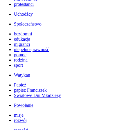
protestanci
Uchodźcy
Społeczeństwo
bezdomni
edukacja
migranci
niepełnosprawność
pomoc
rodzina
sport
Watykan
Papież
papież Franciszek
Światowe Dni Młodzieży
Powołanie
misje
rozwój