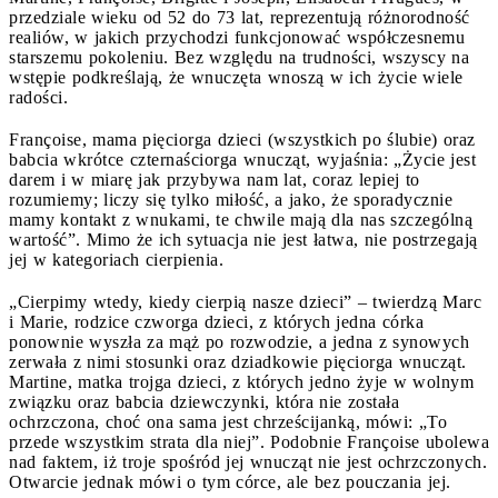
przedziale wieku od 52 do 73 lat, reprezentują różnorodność
realiów, w jakich przychodzi funkcjonować współczesnemu
starszemu pokoleniu. Bez względu na trudności, wszyscy na
wstępie podkreślają, że wnuczęta wnoszą w ich życie wiele
radości.
Françoise, mama pięciorga dzieci (wszystkich po ślubie) oraz
babcia wkrótce czternaściorga wnucząt, wyjaśnia: „Życie jest
darem i w miarę jak przybywa nam lat, coraz lepiej to
rozumiemy; liczy się tylko miłość, a jako, że sporadycznie
mamy kontakt z wnukami, te chwile mają dla nas szczególną
wartość”. Mimo że ich sytuacja nie jest łatwa, nie postrzegają
jej w kategoriach cierpienia.
„Cierpimy wtedy, kiedy cierpią nasze dzieci” – twierdzą Marc
i Marie, rodzice czworga dzieci, z których jedna córka
ponownie wyszła za mąż po rozwodzie, a jedna z synowych
zerwała z nimi stosunki oraz dziadkowie pięciorga wnucząt.
Martine, matka trojga dzieci, z których jedno żyje w wolnym
związku oraz babcia dziewczynki, która nie została
ochrzczona, choć ona sama jest chrześcijanką, mówi: „To
przede wszystkim strata dla niej”. Podobnie Françoise ubolewa
nad faktem, iż troje spośród jej wnucząt nie jest ochrzczonych.
Otwarcie jednak mówi o tym córce, ale bez pouczania jej.