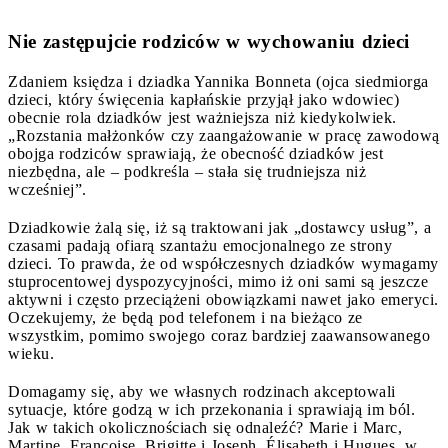
Nie zastępujcie rodziców w wychowaniu dzieci
Zdaniem księdza i dziadka Yannika Bonneta (ojca siedmiorga
dzieci, który święcenia kapłańskie przyjął jako wdowiec)
obecnie rola dziadków jest ważniejsza niż kiedykolwiek.
„Rozstania małżonków czy zaangażowanie w pracę zawodową
obojga rodziców sprawiają, że obecność dziadków jest
niezbędna, ale – podkreśla – stała się trudniejsza niż
wcześniej”.
Dziadkowie żalą się, iż są traktowani jak „dostawcy usług”, a
czasami padają ofiarą szantażu emocjonalnego ze strony
dzieci. To prawda, że od współczesnych dziadków wymagamy
stuprocentowej dyspozycyjności, mimo iż oni sami są jeszcze
aktywni i często przeciążeni obowiązkami nawet jako emeryci.
Oczekujemy, że będą pod telefonem i na bieżąco ze
wszystkim, pomimo swojego coraz bardziej zaawansowanego
wieku.
Domagamy się, aby we własnych rodzinach akceptowali
sytuacje, które godzą w ich przekonania i sprawiają im ból.
Jak w takich okolicznościach się odnaleźć? Marie i Marc,
Martine, Françoise, Brigitte i Joseph, Élisabeth i Hugues, w