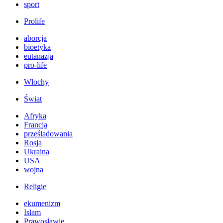
sport
Prolife
aborcja
bioetyka
eutanazja
pro-life
Włochy
Świat
Afryka
Francja
prześladowania
Rosja
Ukraina
USA
wojna
Religie
ekumenizm
Islam
Prawosławie