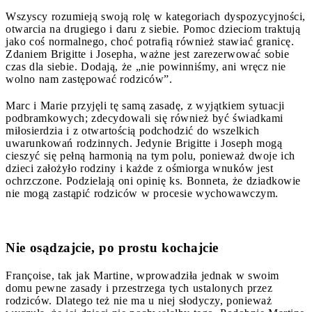
Wszyscy rozumieją swoją rolę w kategoriach dyspozycyjności,
otwarcia na drugiego i daru z siebie. Pomoc dzieciom traktują
jako coś normalnego, choć potrafią również stawiać granicę.
Zdaniem Brigitte i Josepha, ważne jest zarezerwować sobie
czas dla siebie. Dodają, że „nie powinniśmy, ani wręcz nie
wolno nam zastępować rodziców”.
Marc i Marie przyjęli tę samą zasadę, z wyjątkiem sytuacji
podbramkowych; zdecydowali się również być świadkami
miłosierdzia i z otwartością podchodzić do wszelkich
uwarunkowań rodzinnych. Jedynie Brigitte i Joseph mogą
cieszyć się pełną harmonią na tym polu, ponieważ dwoje ich
dzieci założyło rodziny i każde z ośmiorga wnuków jest
ochrzczone. Podzielają oni opinię ks. Bonneta, że dziadkowie
nie mogą zastąpić rodziców w procesie wychowawczym.
Nie osądzajcie, po prostu kochajcie
Françoise, tak jak Martine, wprowadziła jednak w swoim
domu pewne zasady i przestrzega tych ustalonych przez
rodziców. Dlatego też nie ma u niej słodyczy, ponieważ