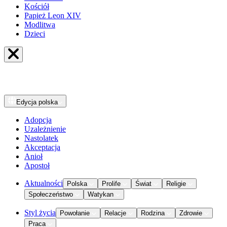
Kościół
Papież Leon XIV
Modlitwa
Dzieci
Edycja
polska
Adopcja
Uzależnienie
Nastolatek
Akceptacja
Anioł
Apostoł
Aktualności
Polska
Prolife
Świat
Religie
Społeczeństwo
Watykan
Styl życia
Powołanie
Relacje
Rodzina
Zdrowie
Praca