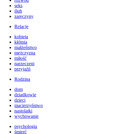
rozwód
seks
ślub
zaręczyny
Relacje
kobieta
kłótnia
małżeństwo
mężczyzna
miłość
narzeczeni
przyjaźń
Rodzina
dom
dziadkowie
dzieci
macierzyństwo
nastolatki
wychowanie
psychologia
śmierć