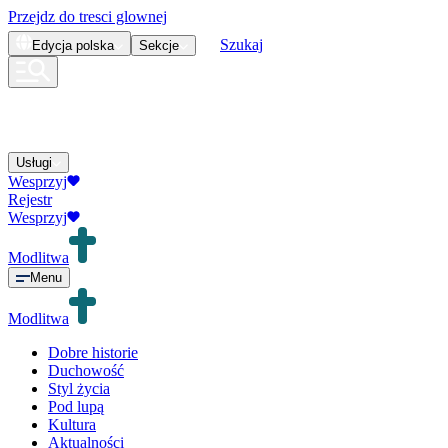
Przejdz do tresci glownej
Szukaj
Edycja
polska
Sekcje
Usługi
Wesprzyj
Rejestr
Wesprzyj
Modlitwa
Menu
Modlitwa
Dobre historie
Duchowość
Styl życia
Pod lupą
Kultura
Aktualności