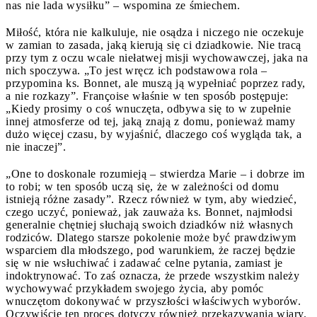
nas nie lada wysiłku” – wspomina ze śmiechem.
Miłość, która nie kalkuluje, nie osądza i niczego nie oczekuje
w zamian to zasada, jaką kierują się ci dziadkowie. Nie tracą
przy tym z oczu wcale niełatwej misji wychowawczej, jaka na
nich spoczywa. „To jest wręcz ich podstawowa rola –
przypomina ks. Bonnet, ale muszą ją wypełniać poprzez rady,
a nie rozkazy”. Françoise właśnie w ten sposób postępuje:
„Kiedy prosimy o coś wnuczęta, odbywa się to w zupełnie
innej atmosferze od tej, jaką znają z domu, ponieważ mamy
dużo więcej czasu, by wyjaśnić, dlaczego coś wygląda tak, a
nie inaczej”.
„One to doskonale rozumieją – stwierdza Marie – i dobrze im
to robi; w ten sposób uczą się, że w zależności od domu
istnieją różne zasady”. Rzecz również w tym, aby wiedzieć,
czego uczyć, ponieważ, jak zauważa ks. Bonnet, najmłodsi
generalnie chętniej słuchają swoich dziadków niż własnych
rodziców. Dlatego starsze pokolenie może być prawdziwym
wsparciem dla młodszego, pod warunkiem, że raczej będzie
się w nie wsłuchiwać i zadawać celne pytania, zamiast je
indoktrynować. To zaś oznacza, że przede wszystkim należy
wychowywać przykładem swojego życia, aby pomóc
wnuczętom dokonywać w przyszłości właściwych wyborów.
Oczywiście ten proces dotyczy również przekazywania wiary.