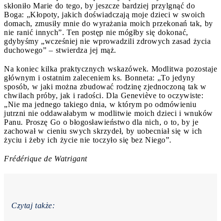
skłoniło Marie do tego, by jeszcze bardziej przylgnąć do
Boga: „Kłopoty, jakich doświadczają moje dzieci w swoich
domach, zmusiły mnie do wyrażania moich przekonań tak, by
nie ranić innych”. Ten postęp nie mógłby się dokonać,
gdybyśmy „wcześniej nie wprowadzili zdrowych zasad życia
duchowego” – stwierdza jej mąż.
Na koniec kilka praktycznych wskazówek. Modlitwa pozostaje
głównym i ostatnim zaleceniem ks. Bonneta: „To jedyny
sposób, w jaki można zbudować rodzinę zjednoczoną tak w
chwilach próby, jak i radości. Dla Geneviève to oczywiste:
„Nie ma jednego takiego dnia, w którym po odmówieniu
jutrzni nie oddawałabym w modlitwie moich dzieci i wnuków
Panu. Proszę Go o błogosławieństwo dla nich, o to, by je
zachował w cieniu swych skrzydeł, by uobecniał się w ich
życiu i żeby ich życie nie toczyło się bez Niego”.
Frédérique de Watrigant
Czytaj także: