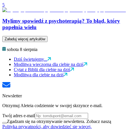
5
Mylimy spowiedź z psychoterapią? To błąd, który
popełnia wielu
Załaduj więcej artykułów
sobota 8 sierpnia
Dziś świętujemy...
Modlitwa wieczorna dla ciebie na dziś
Cytat z Biblii dla ciebie na dziś
Modlitwa dla ciebie na dziś
Newsletter
Otrzymuj Aleteia codziennie w swojej skrzynce e-mail.
Twój adres e-mail
Zgadzam się na otrzymywanie newslettera. Zobacz naszą
Polityka prywatności, aby dowiedzieć się więcej.