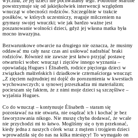
wyczuła, że jej dzieci nie pochwalałby tego. Podobnie Martine
powstrzymuje się od jakiejkolwiek interwencji względem
wnucząt w obecności rodziców. Szczególnie w trakcie
posiłków, w których uczestniczy, reaguje milczeniem na
grymasy swojej wnuczki; wie jak bardzo ważne jest
poszanowanie wolności dzieci, gdyż jej własna matka była
mocno inwazyjna.
Bezwarunkowe otwarcie na drugiego nie oznacza, że musimy
oddawać mu cały nasz czas ani usiłować nadrabiać braki
rodziców. Również nie zawsze jest łatwo przyjąć postawę
otwartości wobec wnucząt i zięciów innego wyznania –
opowiadają Hugues i Élisabeth, rodzice pięciorga dzieci w
związkach małżeńskich i dziadkowie czternaściorga wnucząt:
„Z zięciem najtrudniej mi dojść do porozumienia w kwestiach
wychowawczych; u synowej przeszkadza mi materializm;
pocieszam się faktem, że z nimi moje dzieci są szczęśliwe –
wyjaśnia Hugues.
Co do wnucząt – kontynuuje Élisabeth – staram się
pozostawać na nie otwarta, nie osądzać ich i kochać je bez
faworyzowania nikogo. Nie muszę chyba dodawać, że wcale
nie przychodzi mi to łatwo. Mogliśmy się o tym przekonać,
kiedy jedna z naszych córek wraz z mężem i trojgiem dzieci
wprowadziła się do nas na kilka miesięcy! To wymagało on