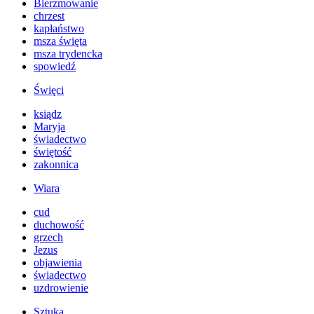
Bierzmowanie
chrzest
kapłaństwo
msza święta
msza trydencka
spowiedź
Święci
ksiądz
Maryja
świadectwo
świętość
zakonnica
Wiara
cud
duchowość
grzech
Jezus
objawienia
świadectwo
uzdrowienie
Sztuka