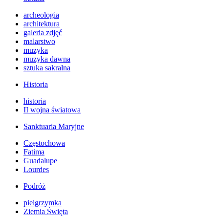
archeologia
architektura
galeria zdjęć
malarstwo
muzyka
muzyka dawna
sztuka sakralna
Historia
historia
II wojna światowa
Sanktuaria Maryjne
Częstochowa
Fatima
Guadalupe
Lourdes
Podróż
pielgrzymka
Ziemia Święta