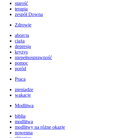
starość
terapia
zespół Downa
Zdrowie
aborcja
ciąża
depresja
kryzys
niepełnosprawność
pomoc
poród
Praca
pieniądze
wakacje
Modlitwa
biblia
modlitwa
modlitwy na różne okazje
nowenna