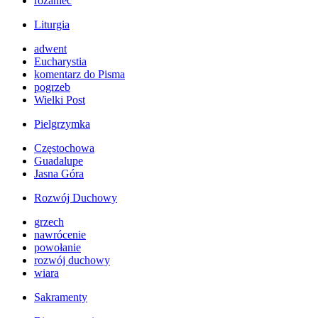
różaniec
Liturgia
adwent
Eucharystia
komentarz do Pisma
pogrzeb
Wielki Post
Pielgrzymka
Częstochowa
Guadalupe
Jasna Góra
Rozwój Duchowy
grzech
nawrócenie
powołanie
rozwój duchowy
wiara
Sakramenty