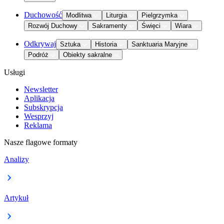
Duchowość
Modlitwa
Liturgia
Pielgrzymka
Rozwój Duchowy
Sakramenty
Święci
Wiara
Odkrywaj
Sztuka
Historia
Sanktuaria Maryjne
Podróż
Obiekty sakralne
Usługi
Newsletter
Aplikacja
Subskrypcja
Wesprzyj
Reklama
Nasze flagowe formaty
Analizy
Artykuł