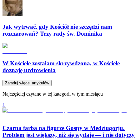
Jak wytrwać, gdy Kościół nie szczędzi nam
rozczarowań? Trzy rady św. Dominika
W Kościele zostałam skrzywdzona, w Kościele
doznaję uzdrowienia
Załaduj więcej artykułów
Najczęściej czytane w tej kategorii w tym miesiącu
1
Czarna farba na figurze Gospy w Medziugorju.
Problem jest większy, niż się wydaje — i nie dotyczy