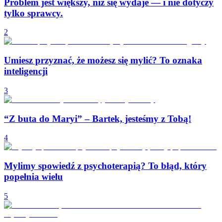
Problem jest większy, niż się wydaje — i nie dotyczy
tylko sprawcy.
2
Umiesz przyznać, że możesz się mylić? To oznaka
inteligencji
3
“Z buta do Maryi” – Bartek, jesteśmy z Tobą!
4
Mylimy spowiedź z psychoterapią? To błąd, który
popełnia wielu
5