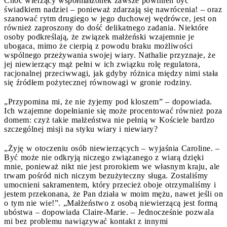
Choć wierzący współmałżonek zawsze powinien być
świadkiem nadziei – ponieważ zdarzają się nawrócenia! – oraz
szanować rytm drugiego w jego duchowej wędrówce, jest on
również zaproszony do dość delikatnego zadania. Niektóre
osoby podkreślają, że związek małżeński wzajemnie je
ubogaca, mimo że cierpią z powodu braku możliwości
wspólnego przeżywania swojej wiary. Nathalie przyznaje, że
jej niewierzący mąż pełni w ich związku rolę regulatora,
racjonalnej przeciwwagi, jak gdyby różnica między nimi stała
się źródłem pożytecznej równowagi w gronie rodziny.
„Przypomina mi, że nie żyjemy pod kloszem” – dopowiada.
Ich wzajemne dopełnianie się może procentować również poza
domem: czyż takie małżeństwa nie pełnią w Kościele bardzo
szczególnej misji na styku wiary i niewiary?
„Żyję w otoczeniu osób niewierzących – wyjaśnia Caroline. –
Być może nie odkryją niczego związanego z wiarą dzięki
mnie, ponieważ nikt nie jest prorokiem we własnym kraju, ale
trwam pośród nich niczym bezużyteczny sługa. Zostaliśmy
umocnieni sakramentem, który przecież oboje otrzymaliśmy i
jestem przekonana, że Pan działa w moim mężu, nawet jeśli on
o tym nie wie!”. „Małżeństwo z osobą niewierzącą jest formą
ubóstwa – dopowiada Claire-Marie. – Jednocześnie pozwala
mi bez problemu nawiązywać kontakt z innymi