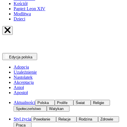
Kościół
Papież Leon XIV
Modlitwa
Dzieci
Edycja
polska
Adopcja
Uzależnienie
Nastolatek
Akceptacja
Anioł
Apostoł
Aktualności
Polska
Prolife
Świat
Religie
Społeczeństwo
Watykan
Styl życia
Powołanie
Relacje
Rodzina
Zdrowie
Praca