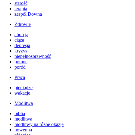
starość
terapia
zespół Downa
Zdrowie
aborcja
ciąża
depresja
kryzys
niepełnosprawność
pomoc
poród
Praca
pieniądze
wakacje
Modlitwa
biblia
modlitwa
modlitwy na różne okazje
nowenna