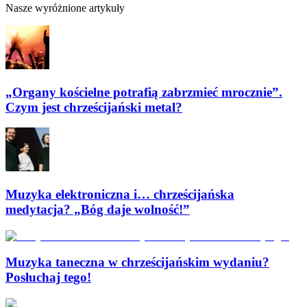
Nasze wyróżnione artykuły
„Organy kościelne potrafią zabrzmieć mrocznie”.
Czym jest chrześcijański metal?
Muzyka elektroniczna i… chrześcijańska
medytacja? „Bóg daje wolność!”
Muzyka taneczna w chrześcijańskim wydaniu?
Posłuchaj tego!