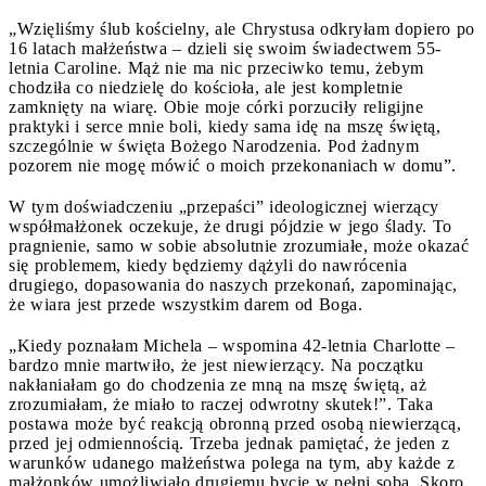
„Wzięliśmy ślub kościelny, ale Chrystusa odkryłam dopiero po
16 latach małżeństwa – dzieli się swoim świadectwem 55-
letnia Caroline. Mąż nie ma nic przeciwko temu, żebym
chodziła co niedzielę do kościoła, ale jest kompletnie
zamknięty na wiarę. Obie moje córki porzuciły religijne
praktyki i serce mnie boli, kiedy sama idę na mszę świętą,
szczególnie w święta Bożego Narodzenia. Pod żadnym
pozorem nie mogę mówić o moich przekonaniach w domu”.
W tym doświadczeniu „przepaści” ideologicznej wierzący
współmałżonek oczekuje, że drugi pójdzie w jego ślady. To
pragnienie, samo w sobie absolutnie zrozumiałe, może okazać
się problemem, kiedy będziemy dążyli do nawrócenia
drugiego, dopasowania do naszych przekonań, zapominając,
że wiara jest przede wszystkim darem od Boga.
„Kiedy poznałam Michela – wspomina 42-letnia Charlotte –
bardzo mnie martwiło, że jest niewierzący. Na początku
nakłaniałam go do chodzenia ze mną na mszę świętą, aż
zrozumiałam, że miało to raczej odwrotny skutek!”. Taka
postawa może być reakcją obronną przed osobą niewierzącą,
przed jej odmiennością. Trzeba jednak pamiętać, że jeden z
warunków udanego małżeństwa polega na tym, aby każde z
małżonków umożliwiało drugiemu bycie w pełni sobą. Skoro