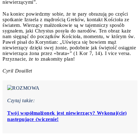
niewierzącymi”.
Na koniec powiedzmy sobie, że te pary obrazują po części
spotkanie Izraela z mądrością Greków, kontakt Kościoła ze
światem. Wierzący małżonkowie są w tajemniczy sposób
sygnałem, jaki Chrystus posyła do narodów. Ten obraz każe
nam sięgnąć do początków Kościoła, momentu, w którym św.
Paweł pisał do Koryntian: „Uświęca się bowiem mąż
niewierzący dzięki swej żonie, podobnie jak świętość osiągnie
niewierząca żona przez «brata»” (1 Kor 7, 14). I vice versa.
Przyznacie, że to znakomity plan!
Cyril Douillet
Czytaj także:
Twój współmałżonek jest niewierzący? Wykonaj(cie)
następujące ćwiczenie!