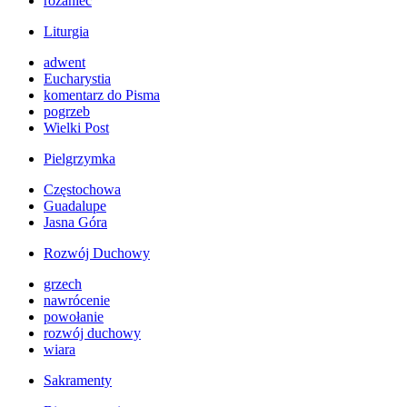
różaniec
Liturgia
adwent
Eucharystia
komentarz do Pisma
pogrzeb
Wielki Post
Pielgrzymka
Częstochowa
Guadalupe
Jasna Góra
Rozwój Duchowy
grzech
nawrócenie
powołanie
rozwój duchowy
wiara
Sakramenty