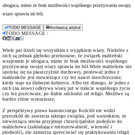
ubogaca, mimo że brak możliwości wspólnego przeżywania swojej
wiary sprawia im ból.
TODO MESSAGE
Archiwizuj artykuł
TODO MESSAGE
:
Wiele par dzieli się wszystkim z wyjątkiem wiary. Niektóre z
nich są jednak głęboko przekonane, że związek małżeński
wzajemnie je ubogaca, mimo że brak możliwości wspólnego
przeżywania swojej wiary sprawia im ból.
Wiele małżeństw nie
spotyka się na płaszczyźnie duchowej, ponieważ jedno z
małżonków jest niewierzące czy też nawet nieochrzczone,
kiedy staje na ślubnym kobiercu. Albo też dlatego, że jedno z
nich (na nowo) odkrywa wiarę już w trakcie wspólnego życia
czy też przeciwnie, po ślubie odchodzi od religii. Możliwe są
bardzo różne scenariusze.
Z perspektywy prawa kanonicznego Kościół nie widzi
przeszkód do zawarcia takiego związku, pod warunkiem, że
niewierząca strona przyjmuje chrześcijańskie podejście do
małżeństwa (zakładające nierozerwalność, wierność i
płodność), nie zamierza sprzeciwiać się praktykowaniu religii