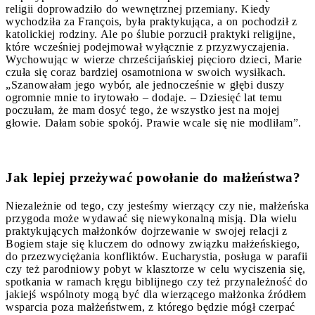
religii doprowadziło do wewnętrznej przemiany. Kiedy
wychodziła za François, była praktykująca, a on pochodził z
katolickiej rodziny. Ale po ślubie porzucił praktyki religijne,
które wcześniej podejmował wyłącznie z przyzwyczajenia.
Wychowując w wierze chrześcijańskiej pięcioro dzieci, Marie
czuła się coraz bardziej osamotniona w swoich wysiłkach.
„Szanowałam jego wybór, ale jednocześnie w głębi duszy
ogromnie mnie to irytowało – dodaje. – Dziesięć lat temu
poczułam, że mam dosyć tego, że wszystko jest na mojej
głowie. Dałam sobie spokój. Prawie wcale się nie modliłam”.
Jak lepiej przeżywać powołanie do małżeństwa?
Niezależnie od tego, czy jesteśmy wierzący czy nie, małżeńska
przygoda może wydawać się niewykonalną misją. Dla wielu
praktykujących małżonków dojrzewanie w swojej relacji z
Bogiem staje się kluczem do odnowy związku małżeńskiego,
do przezwyciężania konfliktów. Eucharystia, posługa w parafii
czy też parodniowy pobyt w klasztorze w celu wyciszenia się,
spotkania w ramach kręgu biblijnego czy też przynależność do
jakiejś wspólnoty mogą być dla wierzącego małżonka źródłem
wsparcia poza małżeństwem, z którego będzie mógł czerpać