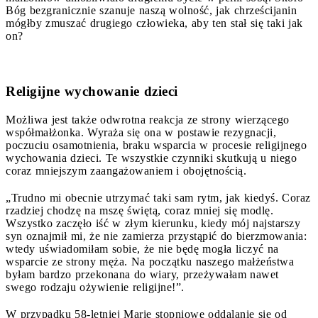
Bóg bezgranicznie szanuje naszą wolność, jak chrześcijanin
mógłby zmuszać drugiego człowieka, aby ten stał się taki jak
on?
Religijne wychowanie dzieci
Możliwa jest także odwrotna reakcja ze strony wierzącego
współmałżonka. Wyraża się ona w postawie rezygnacji,
poczuciu osamotnienia, braku wsparcia w procesie religijnego
wychowania dzieci. Te wszystkie czynniki skutkują u niego
coraz mniejszym zaangażowaniem i obojętnością.
„Trudno mi obecnie utrzymać taki sam rytm, jak kiedyś. Coraz
rzadziej chodzę na mszę świętą, coraz mniej się modlę.
Wszystko zaczęło iść w złym kierunku, kiedy mój najstarszy
syn oznajmił mi, że nie zamierza przystąpić do bierzmowania:
wtedy uświadomiłam sobie, że nie będę mogła liczyć na
wsparcie ze strony męża. Na początku naszego małżeństwa
byłam bardzo przekonana do wiary, przeżywałam nawet
swego rodzaju ożywienie religijne!”.
W przypadku 58-letniej Marie stopniowe oddalanie się od