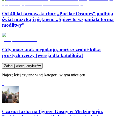
Od 40 lat tarnowski chór „Puellae Orantes” podbija
świat muzyką i pięknem. „Śpiew to wspaniała forma
modlitwy”
Gdy masz atak niepokoju, możesz zrobić kilka
prostych rzeczy [wersja dla katolików]
Załaduj więcej artykułów
Najczęściej czytane w tej kategorii w tym miesiącu
1
Czarna farba na figurze Gospy w Medziugorju.