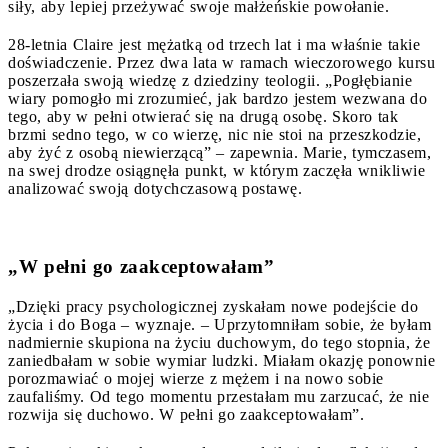
siły, aby lepiej przeżywać swoje małżeńskie powołanie.
28-letnia Claire jest mężatką od trzech lat i ma właśnie takie
doświadczenie. Przez dwa lata w ramach wieczorowego kursu
poszerzała swoją wiedzę z dziedziny teologii. „Pogłębianie
wiary pomogło mi zrozumieć, jak bardzo jestem wezwana do
tego, aby w pełni otwierać się na drugą osobę. Skoro tak
brzmi sedno tego, w co wierzę, nic nie stoi na przeszkodzie,
aby żyć z osobą niewierzącą” – zapewnia. Marie, tymczasem,
na swej drodze osiągnęła punkt, w którym zaczęła wnikliwie
analizować swoją dotychczasową postawę.
„W pełni go zaakceptowałam”
„Dzięki pracy psychologicznej zyskałam nowe podejście do
życia i do Boga – wyznaje. – Uprzytomniłam sobie, że byłam
nadmiernie skupiona na życiu duchowym, do tego stopnia, że
zaniedbałam w sobie wymiar ludzki. Miałam okazję ponownie
porozmawiać o mojej wierze z mężem i na nowo sobie
zaufaliśmy. Od tego momentu przestałam mu zarzucać, że nie
rozwija się duchowo. W pełni go zaakceptowałam”.