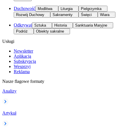
Duchowość
Modlitwa
Liturgia
Pielgrzymka
Rozwój Duchowy
Sakramenty
Święci
Wiara
Odkrywaj
Sztuka
Historia
Sanktuaria Maryjne
Podróż
Obiekty sakralne
Usługi
Newsletter
Aplikacja
Subskrypcja
Wesprzyj
Reklama
Nasze flagowe formaty
Analizy
Artykuł