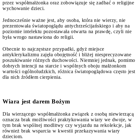
przez współmałżonka oraz zobowiązuje się zadbać o religijne
wychowanie dzieci.
Jednocześnie ważne jest, aby osoba, która nie wierzy, nie
prezentowała światopoglądu antychrześcijańskiego i aby na
poziomie intelektu pozostawała otwarta na prawdę, czyli nie
była wrogo nastawiona do religii.
Obecnie to najczęstsze przypadki, gdyż miejsce
antyklerykalizmu zajęła obojętność i bliżej niesprecyzowane
poszukiwanie różnych duchowości. Niemniej jednak, pomimo
dobrych intencji na starcie i wspólnych oboju małżonkom
wartości ogólnoludzkich, różnica światopoglądowa często jest
dla nich źródłem cierpienia.
Wiara jest darem Bożym
Dla wierzącego współmałżonka związek z osobą niewierzącą
oznacza brak możliwości praktykowania wiary we dwoje, w
tym brak wspólnej modlitwy czy wyjazdu na rekolekcje, jak
również brak wsparcia w kwestii przekazywania wiary
dzieciom.