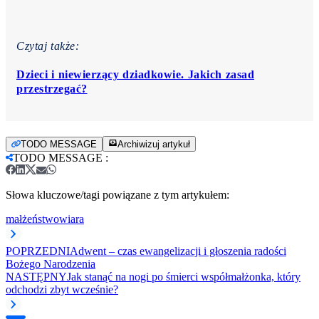
Czytaj także:
Dzieci i niewierzący dziadkowie. Jakich zasad
przestrzegać?
TODO MESSAGE
Archiwizuj artykuł
TODO MESSAGE
:
Słowa kluczowe/tagi powiązane z tym artykułem:
małżeństwo
wiara
POPRZEDNI
Adwent – czas ewangelizacji i głoszenia radości
Bożego Narodzenia
NASTĘPNY
Jak stanąć na nogi po śmierci współmałżonka, który
odchodzi zbyt wcześnie?