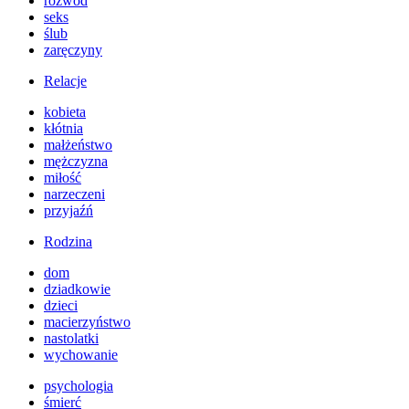
rozwód
seks
ślub
zaręczyny
Relacje
kobieta
kłótnia
małżeństwo
mężczyzna
miłość
narzeczeni
przyjaźń
Rodzina
dom
dziadkowie
dzieci
macierzyństwo
nastolatki
wychowanie
psychologia
śmierć