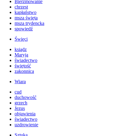
Bierzmowanie
chrzest
kapłaństwo
msza święta
msza trydencka
spowiedź
Święci
ksiądz
Maryja
świadectwo
świętość
zakonnica
Wiara
cud
duchowość
grzech
Jezus
objawienia
świadectwo
uzdrowienie
Sztuka