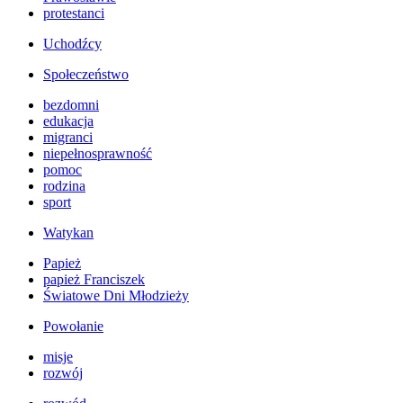
protestanci
Uchodźcy
Społeczeństwo
bezdomni
edukacja
migranci
niepełnosprawność
pomoc
rodzina
sport
Watykan
Papież
papież Franciszek
Światowe Dni Młodzieży
Powołanie
misje
rozwój