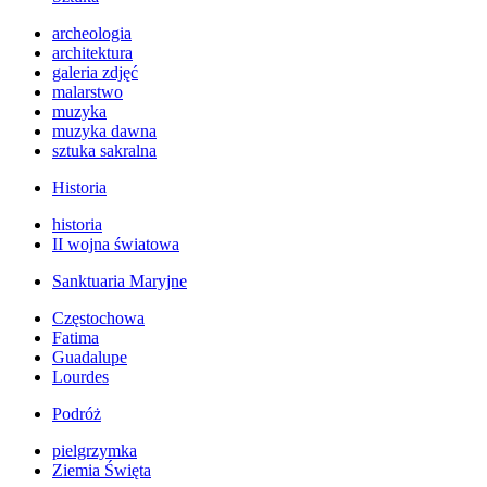
archeologia
architektura
galeria zdjęć
malarstwo
muzyka
muzyka dawna
sztuka sakralna
Historia
historia
II wojna światowa
Sanktuaria Maryjne
Częstochowa
Fatima
Guadalupe
Lourdes
Podróż
pielgrzymka
Ziemia Święta