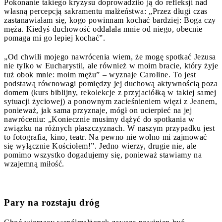
Pokonanie takiego kryzysu doprowadziło ją do refleksji nad
własną percepcją sakramentu małżeństwa: „Przez długi czas
zastanawiałam się, kogo powinnam kochać bardziej: Boga czy
męża. Kiedyś duchowość oddalała mnie od niego, obecnie
pomaga mi go lepiej kochać”.
„Od chwili mojego nawrócenia wiem, że mogę spotkać Jezusa
nie tylko w Eucharystii, ale również w moim bracie, który żyje
tuż obok mnie: moim mężu” – wyznaje Caroline. To jest
podstawą równowagi pomiędzy jej duchową aktywnością poza
domem (kurs biblijny, rekolekcje z przyjaciółką w takiej samej
sytuacji życiowej) a ponownym zacieśnieniem więzi z Jeanem,
ponieważ, jak sama przyznaje, mógł on ucierpieć na jej
nawróceniu: „Koniecznie musimy dążyć do spotkania w
związku na różnych płaszczyznach. W naszym przypadku jest
to fotografia, kino, teatr. Na pewno nie wolno mi zajmować
się wyłącznie Kościołem!”. Jedno wierzy, drugie nie, ale
pomimo wszystko dogadujemy się, ponieważ stawiamy na
wzajemną miłość.
Pary na rozstaju dróg