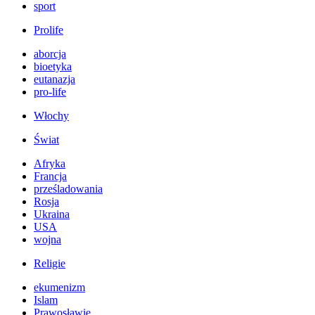
sport
Prolife
aborcja
bioetyka
eutanazja
pro-life
Włochy
Świat
Afryka
Francja
prześladowania
Rosja
Ukraina
USA
wojna
Religie
ekumenizm
Islam
Prawosławie