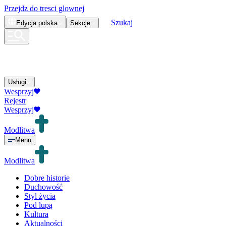
Przejdz do tresci glownej
Szukaj
Edycja
polska
Sekcje
Usługi
Wesprzyj
Rejestr
Wesprzyj
Modlitwa
Menu
Modlitwa
Dobre historie
Duchowość
Styl życia
Pod lupą
Kultura
Aktualności