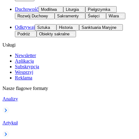
Duchowość
Modlitwa
Liturgia
Pielgrzymka
Rozwój Duchowy
Sakramenty
Święci
Wiara
Odkrywaj
Sztuka
Historia
Sanktuaria Maryjne
Podróż
Obiekty sakralne
Usługi
Newsletter
Aplikacja
Subskrypcja
Wesprzyj
Reklama
Nasze flagowe formaty
Analizy
Artykuł