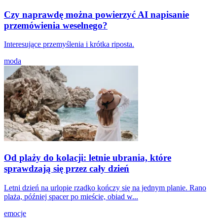
Czy naprawdę można powierzyć AI napisanie
przemówienia weselnego?
Interesujące przemyślenia i krótka riposta.
moda
Od plaży do kolacji: letnie ubrania, które
sprawdzają się przez cały dzień
Letni dzień na urlopie rzadko kończy się na jednym planie. Rano
plaża, później spacer po mieście, obiad w...
emocje