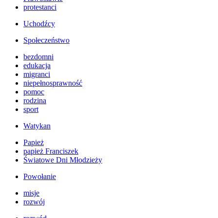
protestanci
Uchodźcy
Społeczeństwo
bezdomni
edukacja
migranci
niepełnosprawność
pomoc
rodzina
sport
Watykan
Papież
papież Franciszek
Światowe Dni Młodzieży
Powołanie
misje
rozwój