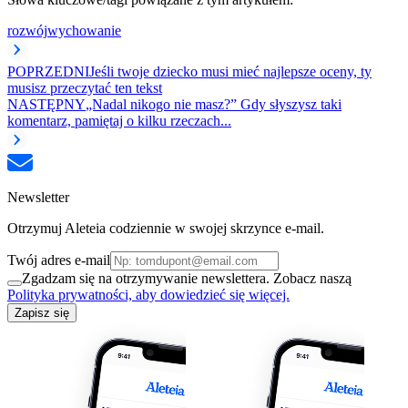
rozwój
wychowanie
POPRZEDNI
Jeśli twoje dziecko musi mieć najlepsze oceny, ty
musisz przeczytać ten tekst
NASTĘPNY
„Nadal nikogo nie masz?” Gdy słyszysz taki
komentarz, pamiętaj o kilku rzeczach...
Newsletter
Otrzymuj Aleteia codziennie w swojej skrzynce e-mail.
Twój adres e-mail
Zgadzam się na otrzymywanie newslettera. Zobacz naszą
Polityka prywatności, aby dowiedzieć się więcej.
Zapisz się