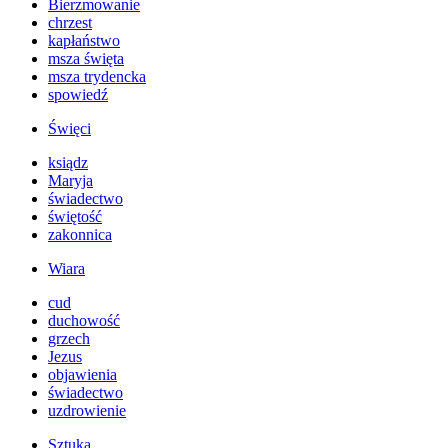
Bierzmowanie
chrzest
kapłaństwo
msza święta
msza trydencka
spowiedź
Święci
ksiądz
Maryja
świadectwo
świętość
zakonnica
Wiara
cud
duchowość
grzech
Jezus
objawienia
świadectwo
uzdrowienie
Sztuka