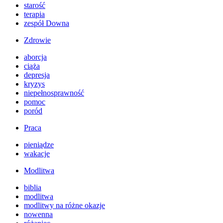
starość
terapia
zespół Downa
Zdrowie
aborcja
ciąża
depresja
kryzys
niepełnosprawność
pomoc
poród
Praca
pieniądze
wakacje
Modlitwa
biblia
modlitwa
modlitwy na różne okazje
nowenna