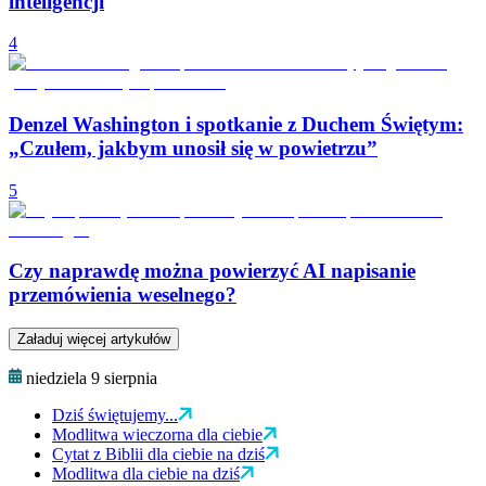
inteligencji
4
Denzel Washington i spotkanie z Duchem Świętym:
„Czułem, jakbym unosił się w powietrzu”
5
Czy naprawdę można powierzyć AI napisanie
przemówienia weselnego?
Załaduj więcej artykułów
niedziela 9 sierpnia
Dziś świętujemy...
Modlitwa wieczorna dla ciebie
Cytat z Biblii dla ciebie na dziś
Modlitwa dla ciebie na dziś