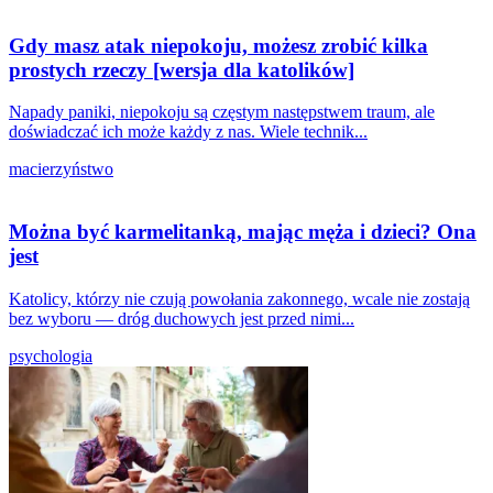
Gdy masz atak niepokoju, możesz zrobić kilka
prostych rzeczy [wersja dla katolików]
Napady paniki, niepokoju są częstym następstwem traum, ale
doświadczać ich może każdy z nas. Wiele technik...
macierzyństwo
Można być karmelitanką, mając męża i dzieci? Ona
jest
Katolicy, którzy nie czują powołania zakonnego, wcale nie zostają
bez wyboru — dróg duchowych jest przed nimi...
psychologia