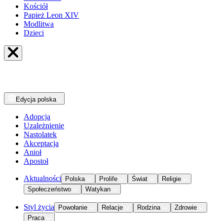
Kościół
Papież Leon XIV
Modlitwa
Dzieci
Edycja
polska
Adopcja
Uzależnienie
Nastolatek
Akceptacja
Anioł
Apostoł
Aktualności
Polska
Prolife
Świat
Religie
Społeczeństwo
Watykan
Styl życia
Powołanie
Relacje
Rodzina
Zdrowie
Praca