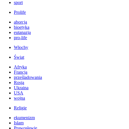
sport
Prolife
aborcja
bioetyka
eutanazja
pro-life
Włochy
Świat
Afryka
Francja
prześladowania
Rosja
Ukraina
USA
wojna
Religie
ekumenizm
Islam
Prawosławie