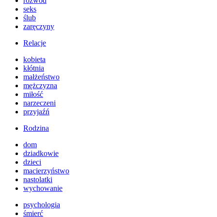
rozwód
seks
ślub
zaręczyny
Relacje
kobieta
kłótnia
małżeństwo
mężczyzna
miłość
narzeczeni
przyjaźń
Rodzina
dom
dziadkowie
dzieci
macierzyństwo
nastolatki
wychowanie
psychologia
śmierć