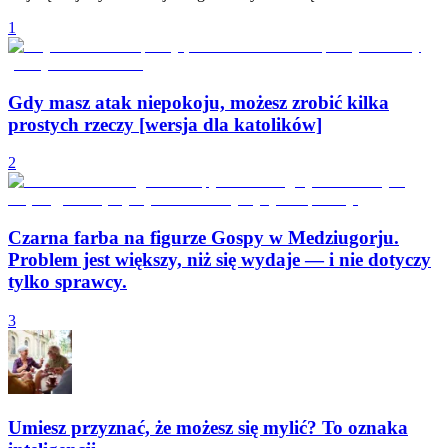
1
Gdy masz atak niepokoju, możesz zrobić kilka
prostych rzeczy [wersja dla katolików]
2
Czarna farba na figurze Gospy w Medziugorju.
Problem jest większy, niż się wydaje — i nie dotyczy
tylko sprawcy.
3
Umiesz przyznać, że możesz się mylić? To oznaka