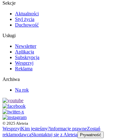
Sekcje
Aktualności
Styl życia
Duchowość
Usługi
Newsletter
Aplikacja
Subskrypcja
Wesprzyj
Reklama
Archiwa
Na rok
© 2025 Aleteia
Wesprzyj
Kim jesteśmy?
informacje prawne
Zostań
reklamodawcą
Skontaktuj się z Aleteią
Prywatność