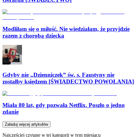
Modliłam się o miłość. Nie wiedziałam, że przyjdzie
razem z chorobą dziecka
Gdyby nie „Dzienniczek” św. s. Faustyny nie
zostałby księdzem [ŚWIADECTWO POWOŁANIA]
Miała 80 lat, gdy pozwała Netflix. Poszło o jedno
zdanie
Załaduj więcej artykułów
Najczęściej czytane w tej kategorii w tym miesiącu