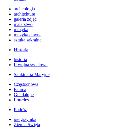
archeologia
architektura
galeria zdjęć
malarstwo
muzyka
muzyka dawna
sztuka sakralna
Historia
historia
II wojna światowa
Sanktuaria Maryjne
Częstochowa
Fatima
Guadalupe
Lourdes
Podróż
pielgrzymka
Ziemia Święta