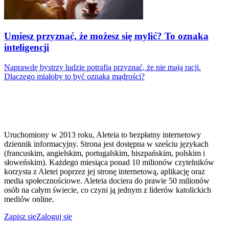
Umiesz przyznać, że możesz się mylić? To oznaka
inteligencji
Naprawdę bystrzy ludzie potrafią przyznać, że nie mają racji.
Dlaczego miałoby to być oznaką mądrości?
Uruchomiony w 2013 roku, Aleteia to bezpłatny internetowy
dziennik informacyjny. Strona jest dostępna w sześciu językach
(francuskim, angielskim, portugalskim, hiszpańskim, polskim i
słoweńskim). Każdego miesiąca ponad 10 milionów czytelników
korzysta z Aletei poprzez jej stronę internetową, aplikację oraz
media społecznościowe. Aleteia dociera do prawie 50 milionów
osób na całym świecie, co czyni ją jednym z liderów katolickich
mediów online.
Zapisz się
Zaloguj się