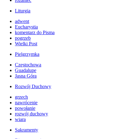
różaniec
Liturgia
adwent
Eucharystia
komentarz do Pisma
pogrzeb
Wielki Post
Pielgrzymka
Częstochowa
Guadalupe
Jasna Góra
Rozwój Duchowy
grzech
nawrócenie
powołanie
rozwój duchowy
wiara
Sakramenty