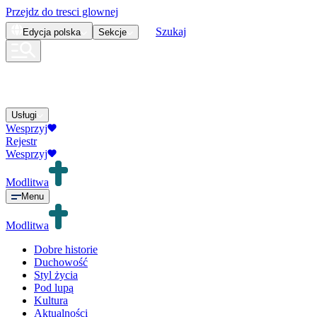
Przejdz do tresci glownej
Szukaj
Edycja
polska
Sekcje
Usługi
Wesprzyj
Rejestr
Wesprzyj
Modlitwa
Menu
Modlitwa
Dobre historie
Duchowość
Styl życia
Pod lupą
Kultura
Aktualności