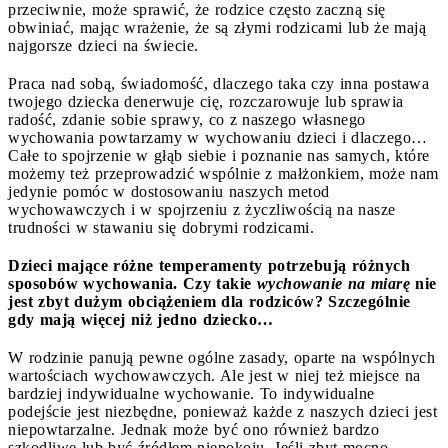
przeciwnie, może sprawić, że rodzice często zaczną się
obwiniać, mając wrażenie, że są złymi rodzicami lub że mają
najgorsze dzieci na świecie.
Praca nad sobą, świadomość, dlaczego taka czy inna postawa
twojego dziecka denerwuje cię, rozczarowuje lub sprawia
radość, zdanie sobie sprawy, co z naszego własnego
wychowania powtarzamy w wychowaniu dzieci i dlaczego…
Całe to spojrzenie w głąb siebie i poznanie nas samych, które
możemy też przeprowadzić wspólnie z małżonkiem, może nam
jedynie pomóc w dostosowaniu naszych metod
wychowawczych i w spojrzeniu z życzliwością na nasze
trudności w stawaniu się dobrymi rodzicami.
Dzieci mające różne temperamenty potrzebują różnych
sposobów wychowania. Czy takie
wychowanie na miarę
nie
jest zbyt dużym obciążeniem dla rodziców? Szczególnie
gdy mają więcej niż jedno dziecko…
W rodzinie panują pewne ogólne zasady, oparte na wspólnych
wartościach wychowawczych. Ale jest w niej też miejsce na
bardziej indywidualne wychowanie. To indywidualne
podejście jest niezbędne, ponieważ każde z naszych dzieci jest
niepowtarzalne. Jednak może być ono również bardzo
szkodliwe lub być źródłem niepokoju. Jeśli zbyt mocno