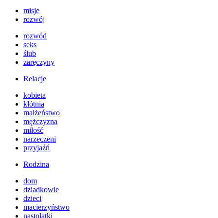
misje
rozwój
rozwód
seks
ślub
zaręczyny
Relacje
kobieta
kłótnia
małżeństwo
mężczyzna
miłość
narzeczeni
przyjaźń
Rodzina
dom
dziadkowie
dzieci
macierzyństwo
nastolatki