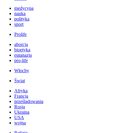
medycyna
nauka
polityka
sport
Prolife
aborcja
bioetyka
eutanazja
pro-life
Włochy
Świat
Afryka
Francja
prześladowania
Rosja
Ukraina
USA
wojna
Religie