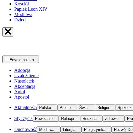
Kościół
Papież Leon XIV
Modlitwa
Dzieci
Edycja
polska
Adopcja
Uzależnienie
Nastolatek
Akceptacja
Anioł
Apostoł
Aktualności
Polska
Prolife
Świat
Religie
Społecz
Styl życia
Powołanie
Relacje
Rodzina
Zdrowie
Pr
Duchowość
Modlitwa
Liturgia
Pielgrzymka
Rozwój Du