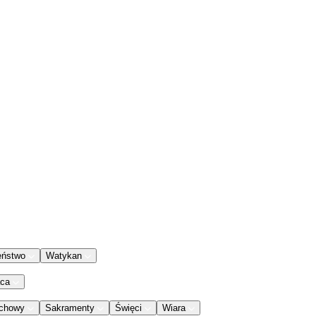
eństwo
Watykan
aca
chowy
Sakramenty
Święci
Wiara