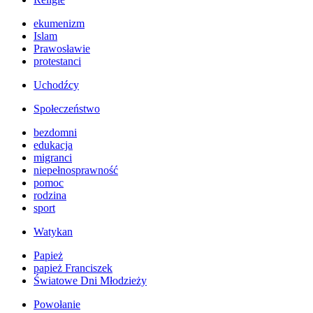
ekumenizm
Islam
Prawosławie
protestanci
Uchodźcy
Społeczeństwo
bezdomni
edukacja
migranci
niepełnosprawność
pomoc
rodzina
sport
Watykan
Papież
papież Franciszek
Światowe Dni Młodzieży
Powołanie