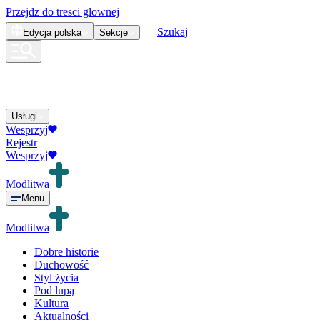
Przejdz do tresci glownej
Szukaj
Edycja
polska
Sekcje
Usługi
Wesprzyj
Rejestr
Wesprzyj
Modlitwa
Menu
Modlitwa
Dobre historie
Duchowość
Styl życia
Pod lupą
Kultura
Aktualności