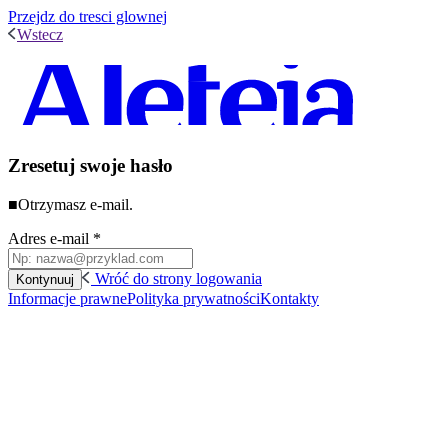
Przejdz do tresci glownej
Wstecz
Zresetuj swoje hasło
■
Otrzymasz e-mail.
Adres e-mail
*
Wróć do strony logowania
Kontynuuj
Informacje prawne
Polityka prywatności
Kontakty