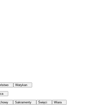
eństwo
Watykan
aca
chowy
Sakramenty
Święci
Wiara