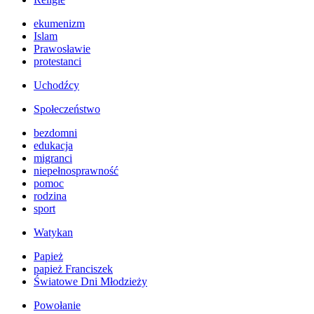
ekumenizm
Islam
Prawosławie
protestanci
Uchodźcy
Społeczeństwo
bezdomni
edukacja
migranci
niepełnosprawność
pomoc
rodzina
sport
Watykan
Papież
papież Franciszek
Światowe Dni Młodzieży
Powołanie