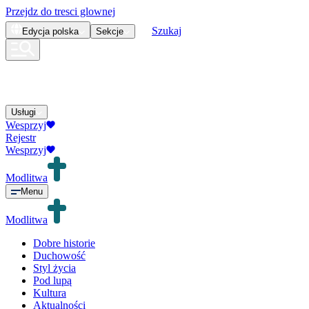
Przejdz do tresci glownej
Szukaj
Edycja
polska
Sekcje
Usługi
Wesprzyj
Rejestr
Wesprzyj
Modlitwa
Menu
Modlitwa
Dobre historie
Duchowość
Styl życia
Pod lupą
Kultura
Aktualności