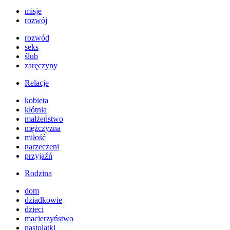
misje
rozwój
rozwód
seks
ślub
zaręczyny
Relacje
kobieta
kłótnia
małżeństwo
mężczyzna
miłość
narzeczeni
przyjaźń
Rodzina
dom
dziadkowie
dzieci
macierzyństwo
nastolatki