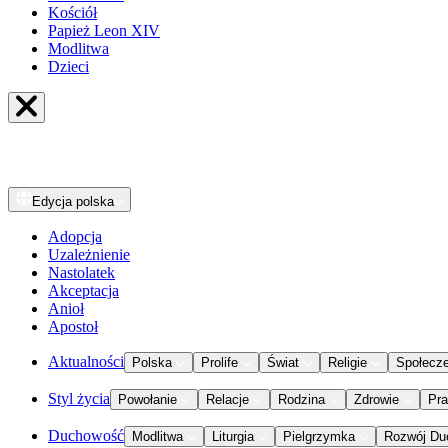
Kościół
Papież Leon XIV
Modlitwa
Dzieci
Edycja
polska
Adopcja
Uzależnienie
Nastolatek
Akceptacja
Anioł
Apostoł
Aktualności
Polska
Prolife
Świat
Religie
Społecz
Styl życia
Powołanie
Relacje
Rodzina
Zdrowie
Pr
Duchowość
Modlitwa
Liturgia
Pielgrzymka
Rozwój Du