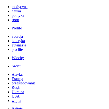
medycyna
nauka
polityka
sport
Prolife
aborcja
bioetyka
eutanazja
pro-life
Włochy
Świat
Afryka
Francja
prześladowania
Rosja
Ukraina
USA
wojna
Religie