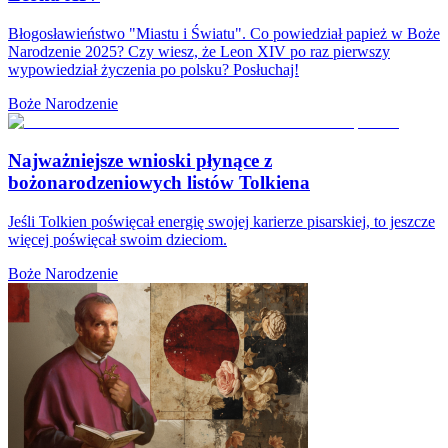
Błogosławieństwo "Miastu i Światu". Co powiedział papież w Boże
Narodzenie 2025? Czy wiesz, że Leon XIV po raz pierwszy
wypowiedział życzenia po polsku? Posłuchaj!
Boże Narodzenie
Najważniejsze wnioski płynące z
bożonarodzeniowych listów Tolkiena
Jeśli Tolkien poświęcał energię swojej karierze pisarskiej, to jeszcze
więcej poświęcał swoim dzieciom.
Boże Narodzenie