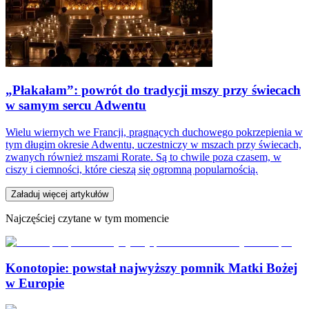
„Płakałam”: powrót do tradycji mszy przy świecach
w samym sercu Adwentu
Wielu wiernych we Francji, pragnących duchowego pokrzepienia w
tym długim okresie Adwentu, uczestniczy w mszach przy świecach,
zwanych również mszami Rorate. Są to chwile poza czasem, w
ciszy i ciemności, które cieszą się ogromną popularnością.
Załaduj więcej artykułów
Najczęściej czytane w tym momencie
Konotopie: powstał najwyższy pomnik Matki Bożej
w Europie