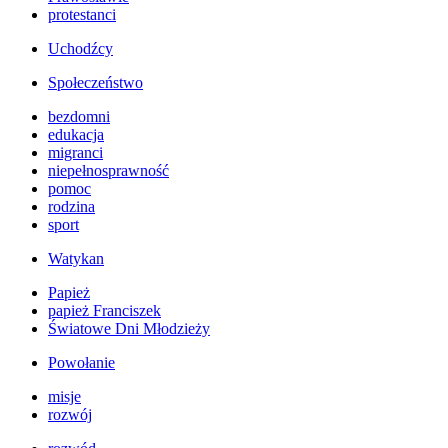
protestanci
Uchodźcy
Społeczeństwo
bezdomni
edukacja
migranci
niepełnosprawność
pomoc
rodzina
sport
Watykan
Papież
papież Franciszek
Światowe Dni Młodzieży
Powołanie
misje
rozwój