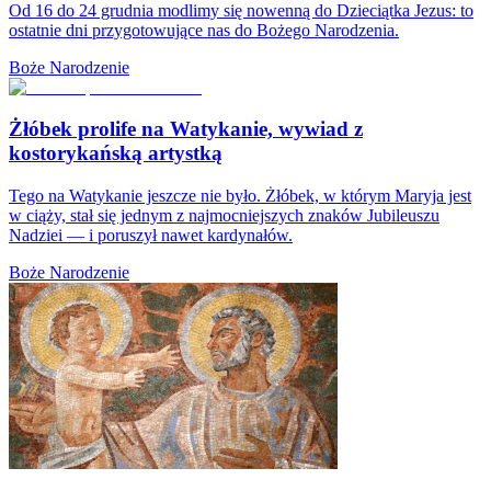
Od 16 do 24 grudnia modlimy się nowenną do Dzieciątka Jezus: to
ostatnie dni przygotowujące nas do Bożego Narodzenia.
Boże Narodzenie
Żłóbek prolife na Watykanie, wywiad z
kostorykańską artystką
Tego na Watykanie jeszcze nie było. Żłóbek, w którym Maryja jest
w ciąży, stał się jednym z najmocniejszych znaków Jubileuszu
Nadziei — i poruszył nawet kardynałów.
Boże Narodzenie