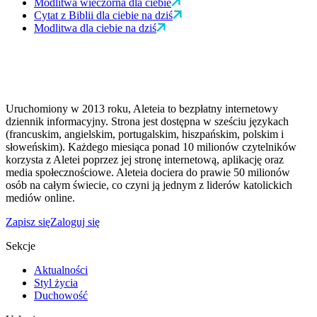
Modlitwa wieczorna dla ciebie
Cytat z Biblii dla ciebie na dziś
Modlitwa dla ciebie na dziś
Uruchomiony w 2013 roku, Aleteia to bezpłatny internetowy
dziennik informacyjny. Strona jest dostępna w sześciu językach
(francuskim, angielskim, portugalskim, hiszpańskim, polskim i
słoweńskim). Każdego miesiąca ponad 10 milionów czytelników
korzysta z Aletei poprzez jej stronę internetową, aplikację oraz
media społecznościowe. Aleteia dociera do prawie 50 milionów
osób na całym świecie, co czyni ją jednym z liderów katolickich
mediów online.
Zapisz się
Zaloguj się
Sekcje
Aktualności
Styl życia
Duchowość