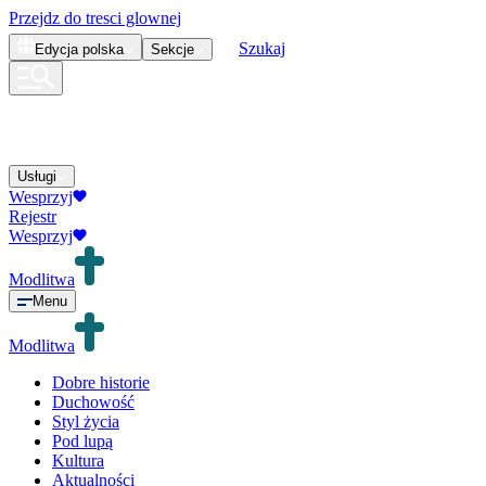
Przejdz do tresci glownej
Szukaj
Edycja
polska
Sekcje
Usługi
Wesprzyj
Rejestr
Wesprzyj
Modlitwa
Menu
Modlitwa
Dobre historie
Duchowość
Styl życia
Pod lupą
Kultura
Aktualności