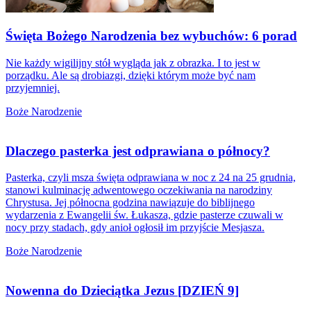
Święta Bożego Narodzenia bez wybuchów: 6 porad
Nie każdy wigilijny stół wygląda jak z obrazka. I to jest w
porządku. Ale są drobiazgi, dzięki którym może być nam
przyjemniej.
Boże Narodzenie
Dlaczego pasterka jest odprawiana o północy?
Pasterka, czyli msza święta odprawiana w noc z 24 na 25 grudnia,
stanowi kulminację adwentowego oczekiwania na narodziny
Chrystusa. Jej północna godzina nawiązuje do biblijnego
wydarzenia z Ewangelii św. Łukasza, gdzie pasterze czuwali w
nocy przy stadach, gdy anioł ogłosił im przyjście Mesjasza.
Boże Narodzenie
Nowenna do Dzieciątka Jezus [DZIEŃ 9]