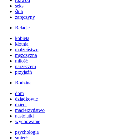
rozwód
seks
ślub
zaręczyny
Relacje
kobieta
kłótnia
małżeństwo
mężczyzna
miłość
narzeczeni
przyjaźń
Rodzina
dom
dziadkowie
dzieci
macierzyństwo
nastolatki
wychowanie
psychologia
śmierć