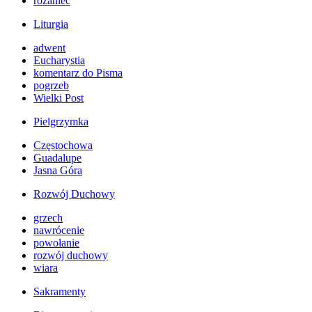
różaniec
Liturgia
adwent
Eucharystia
komentarz do Pisma
pogrzeb
Wielki Post
Pielgrzymka
Częstochowa
Guadalupe
Jasna Góra
Rozwój Duchowy
grzech
nawrócenie
powołanie
rozwój duchowy
wiara
Sakramenty