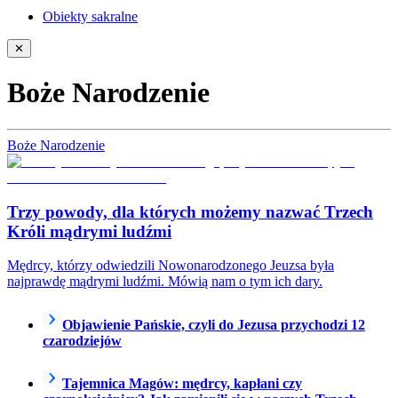
Obiekty sakralne
✕
Boże Narodzenie
Boże Narodzenie
Trzy powody, dla których możemy nazwać Trzech
Króli mądrymi ludźmi
Mędrcy, którzy odwiedzili Nowonarodzonego Jeuzsa była
najprawdę mądrymi ludźmi. Mówią nam o tym ich dary.
Objawienie Pańskie, czyli do Jezusa przychodzi 12
czarodziejów
Tajemnica Magów: mędrcy, kapłani czy