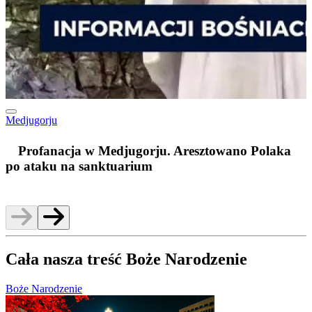
Medjugorju
m
Profanacja w Medjugorju. Aresztowano Polaka
po ataku na sanktuarium
Cała nasza treść Boże Narodzenie
Boże Narodzenie