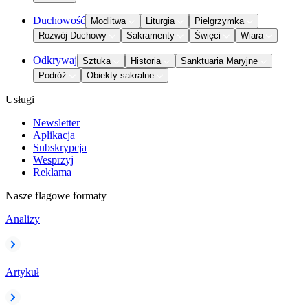
Duchowość
Modlitwa
Liturgia
Pielgrzymka
Rozwój Duchowy
Sakramenty
Święci
Wiara
Odkrywaj
Sztuka
Historia
Sanktuaria Maryjne
Podróż
Obiekty sakralne
Usługi
Newsletter
Aplikacja
Subskrypcja
Wesprzyj
Reklama
Nasze flagowe formaty
Analizy
Artykuł