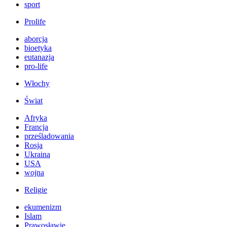
sport
Prolife
aborcja
bioetyka
eutanazja
pro-life
Włochy
Świat
Afryka
Francja
prześladowania
Rosja
Ukraina
USA
wojna
Religie
ekumenizm
Islam
Prawosławie