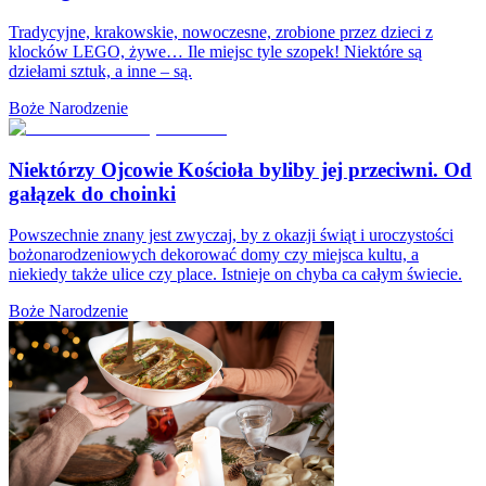
Tradycyjne, krakowskie, nowoczesne, zrobione przez dzieci z
klocków LEGO, żywe… Ile miejsc tyle szopek! Niektóre są
dziełami sztuk, a inne – są.
Boże Narodzenie
Niektórzy Ojcowie Kościoła byliby jej przeciwni. Od
gałązek do choinki
Powszechnie znany jest zwyczaj, by z okazji świąt i uroczystości
bożonarodzeniowych dekorować domy czy miejsca kultu, a
niekiedy także ulice czy place. Istnieje on chyba ca całym świecie.
Boże Narodzenie