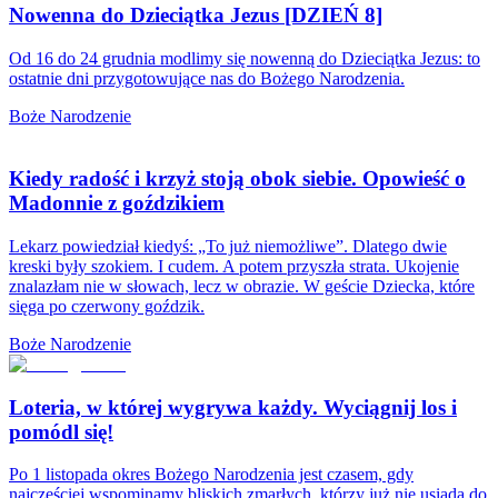
Nowenna do Dzieciątka Jezus [DZIEŃ 8]
Od 16 do 24 grudnia modlimy się nowenną do Dzieciątka Jezus: to
ostatnie dni przygotowujące nas do Bożego Narodzenia.
Boże Narodzenie
Kiedy radość i krzyż stoją obok siebie. Opowieść o
Madonnie z goździkiem
Lekarz powiedział kiedyś: „To już niemożliwe”. Dlatego dwie
kreski były szokiem. I cudem. A potem przyszła strata. Ukojenie
znalazłam nie w słowach, lecz w obrazie. W geście Dziecka, które
sięga po czerwony goździk.
Boże Narodzenie
Loteria, w której wygrywa każdy. Wyciągnij los i
pomódl się!
Po 1 listopada okres Bożego Narodzenia jest czasem, gdy
najczęściej wspominamy bliskich zmarłych, którzy już nie usiądą do