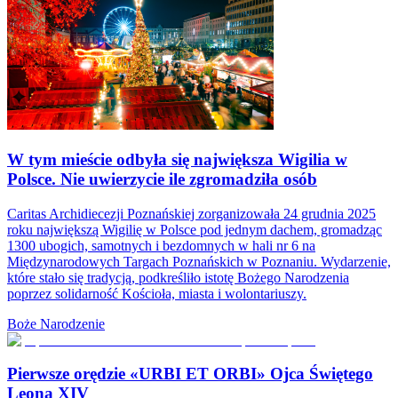
W tym mieście odbyła się największa Wigilia w
Polsce. Nie uwierzycie ile zgromadziła osób
Caritas Archidiecezji Poznańskiej zorganizowała 24 grudnia 2025
roku największą Wigilię w Polsce pod jednym dachem, gromadząc
1300 ubogich, samotnych i bezdomnych w hali nr 6 na
Międzynarodowych Targach Poznańskich w Poznaniu. Wydarzenie,
które stało się tradycją, podkreśliło istotę Bożego Narodzenia
poprzez solidarność Kościoła, miasta i wolontariuszy.
Boże Narodzenie
Pierwsze orędzie «URBI ET ORBI» Ojca Świętego
Leona XIV