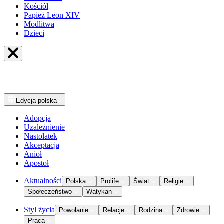
Kościół
Papież Leon XIV
Modlitwa
Dzieci
Edycja
polska
Adopcja
Uzależnienie
Nastolatek
Akceptacja
Anioł
Apostoł
Aktualności
Polska
Prolife
Świat
Religie
Społeczeństwo
Watykan
Styl życia
Powołanie
Relacje
Rodzina
Zdrowie
Praca