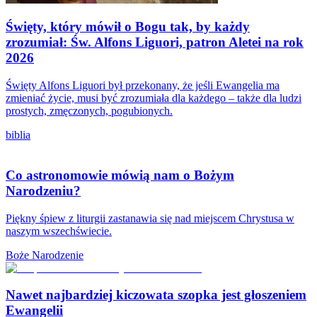
Święty, który mówił o Bogu tak, by każdy
zrozumiał: Św. Alfons Liguori, patron Aletei na rok
2026
Święty Alfons Liguori był przekonany, że jeśli Ewangelia ma
zmieniać życie, musi być zrozumiała dla każdego – także dla ludzi
prostych, zmęczonych, pogubionych.
biblia
Co astronomowie mówią nam o Bożym
Narodzeniu?
Piękny śpiew z liturgii zastanawia się nad miejscem Chrystusa w
naszym wszechświecie.
Boże Narodzenie
Nawet najbardziej kiczowata szopka jest głoszeniem
Ewangelii