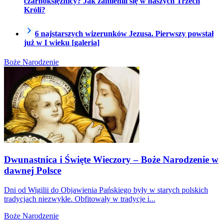
czarnoksiężnicy? Jak zamienili się w naszych Trzech
Króli?
6 najstarszych wizerunków Jezusa. Pierwszy powstał
już w I wieku [galeria]
Boże Narodzenie
Dwunastnica i Święte Wieczory – Boże Narodzenie w
dawnej Polsce
Dni od Wigilii do Objawienia Pańskiego były w starych polskich
tradycjach niezwykłe. Obfitowały w tradycje i...
Boże Narodzenie