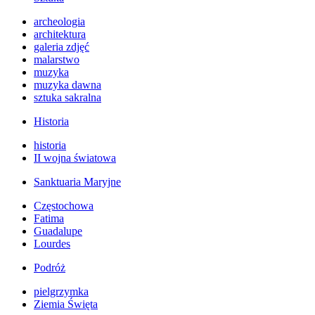
archeologia
architektura
galeria zdjęć
malarstwo
muzyka
muzyka dawna
sztuka sakralna
Historia
historia
II wojna światowa
Sanktuaria Maryjne
Częstochowa
Fatima
Guadalupe
Lourdes
Podróż
pielgrzymka
Ziemia Święta