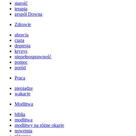
starość
terapia
zespół Downa
Zdrowie
aborcja
ciąża
depresja
kryzys
niepełnosprawność
pomoc
poród
Praca
pieniądze
wakacje
Modlitwa
biblia
modlitwa
modlitwy na różne okazje
nowenna