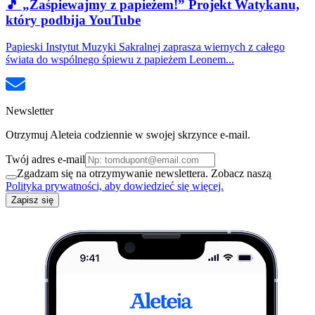
🎵 „Zaśpiewajmy z papieżem!” Projekt Watykanu,
który podbija YouTube
Papieski Instytut Muzyki Sakralnej zaprasza wiernych z całego
świata do wspólnego śpiewu z papieżem Leonem...
Newsletter
Otrzymuj Aleteia codziennie w swojej skrzynce e-mail.
Twój adres e-mail
Zgadzam się na otrzymywanie newslettera. Zobacz naszą
Polityka prywatności, aby dowiedzieć się więcej.
Zapisz się