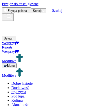
Przejdz do tresci glownej
Szukaj
Edycja
polska
Sekcje
Usługi
Wesprzyj
Rejestr
Wesprzyj
Modlitwa
Menu
Modlitwa
Dobre historie
Duchowość
Styl życia
Pod lupą
Kultura
Aktualności