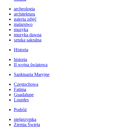
archeologia
architektura
galeria zdjęć
malarstwo
muzyka
muzyka dawna
sztuka sakralna
Historia
historia
II wojna światowa
Sanktuaria Maryjne
Częstochowa
Fatima
Guadalupe
Lourdes
Podróż
pielgrzymka
Ziemia Święta