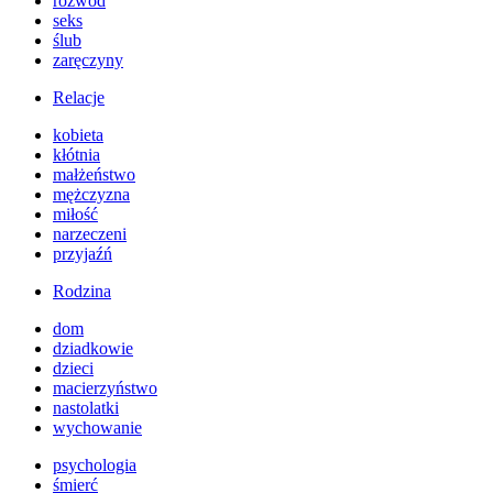
rozwód
seks
ślub
zaręczyny
Relacje
kobieta
kłótnia
małżeństwo
mężczyzna
miłość
narzeczeni
przyjaźń
Rodzina
dom
dziadkowie
dzieci
macierzyństwo
nastolatki
wychowanie
psychologia
śmierć