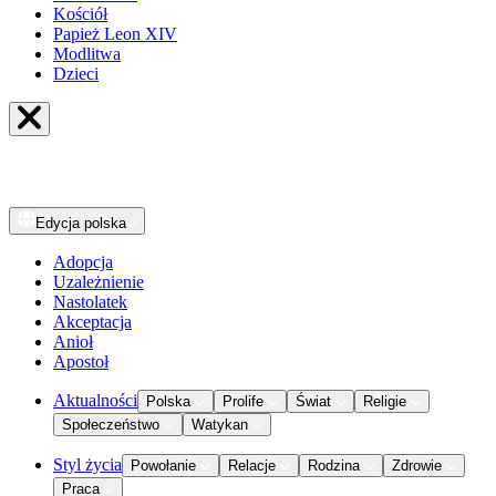
Kościół
Papież Leon XIV
Modlitwa
Dzieci
Edycja
polska
Adopcja
Uzależnienie
Nastolatek
Akceptacja
Anioł
Apostoł
Aktualności
Polska
Prolife
Świat
Religie
Społeczeństwo
Watykan
Styl życia
Powołanie
Relacje
Rodzina
Zdrowie
Praca