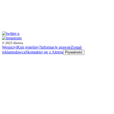
© 2025 Aleteia
Wesprzyj
Kim jesteśmy?
informacje prawne
Zostań
reklamodawcą
Skontaktuj się z Aleteią
Prywatność