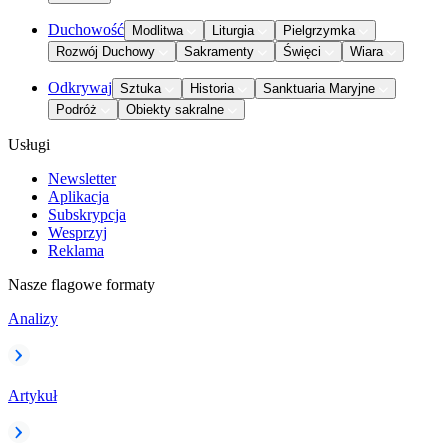
Duchowość
Modlitwa
Liturgia
Pielgrzymka
Rozwój Duchowy
Sakramenty
Święci
Wiara
Odkrywaj
Sztuka
Historia
Sanktuaria Maryjne
Podróż
Obiekty sakralne
Usługi
Newsletter
Aplikacja
Subskrypcja
Wesprzyj
Reklama
Nasze flagowe formaty
Analizy
Artykuł