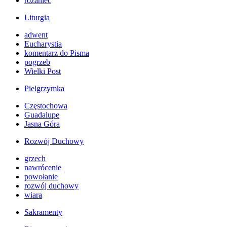
różaniec
Liturgia
adwent
Eucharystia
komentarz do Pisma
pogrzeb
Wielki Post
Pielgrzymka
Częstochowa
Guadalupe
Jasna Góra
Rozwój Duchowy
grzech
nawrócenie
powołanie
rozwój duchowy
wiara
Sakramenty