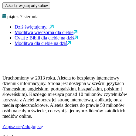
Załaduj więcej artykułów
piątek 7 sierpnia
Dziś świętujemy...
Modlitwa wieczorna dla ciebie
Cytat z Biblii dla ciebie na dziś
Modlitwa dla ciebie na dziś
Uruchomiony w 2013 roku, Aleteia to bezpłatny internetowy
dziennik informacyjny. Strona jest dostępna w sześciu językach
(francuskim, angielskim, portugalskim, hiszpańskim, polskim i
słoweńskim). Każdego miesiąca ponad 10 milionów czytelników
korzysta z Aletei poprzez jej stronę internetową, aplikację oraz
media społecznościowe. Aleteia dociera do prawie 50 milionów
osób na całym świecie, co czyni ją jednym z liderów katolickich
mediów online.
Zapisz się
Zaloguj się