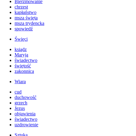
Bierzmowanie
chrzest
kapłaństwo
msza święta
msza trydencka
spowiedź
Święci
ksiądz
Maryja
świadectwo
świętość
zakonnica
Wiara
cud
duchowość
grzech
Jezus
objawienia
świadectwo
uzdrowienie
Sztuka