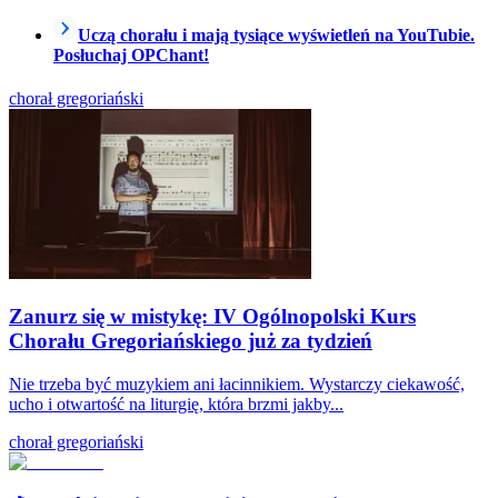
Uczą chorału i mają tysiące wyświetleń na YouTubie.
Posłuchaj OPChant!
chorał gregoriański
Zanurz się w mistykę: IV Ogólnopolski Kurs
Chorału Gregoriańskiego już za tydzień
Nie trzeba być muzykiem ani łacinnikiem. Wystarczy ciekawość,
ucho i otwartość na liturgię, która brzmi jakby...
chorał gregoriański