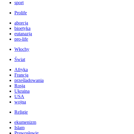
sport
Prolife
aborcja
bioetyka
eutanazja
pro-life
Włochy
Świat
Afryka
Francja
prześladowania
Rosja
Ukraina
USA
wojna
Religie
ekumenizm
Islam
Prawosławie