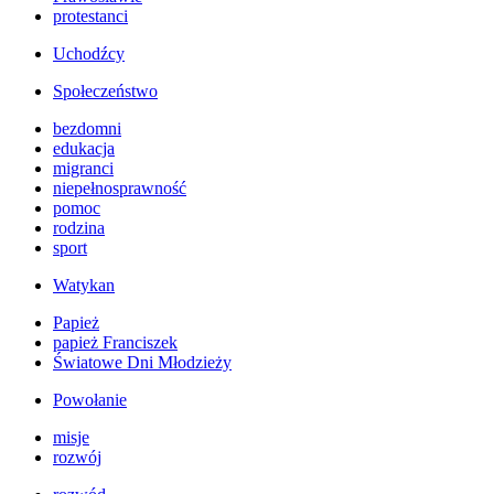
protestanci
Uchodźcy
Społeczeństwo
bezdomni
edukacja
migranci
niepełnosprawność
pomoc
rodzina
sport
Watykan
Papież
papież Franciszek
Światowe Dni Młodzieży
Powołanie
misje
rozwój