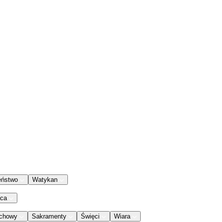
eństwo
Watykan
aca
chowy
Sakramenty
Święci
Wiara