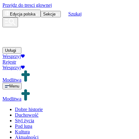
Przejdz do tresci glownej
Szukaj
Edycja
polska
Sekcje
Usługi
Wesprzyj
Rejestr
Wesprzyj
Modlitwa
Menu
Modlitwa
Dobre historie
Duchowość
Styl życia
Pod lupą
Kultura
Aktualności