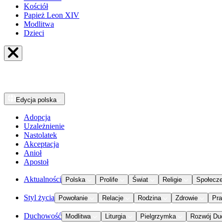
Kościół
Papież Leon XIV
Modlitwa
Dzieci
Edycja
polska
Adopcja
Uzależnienie
Nastolatek
Akceptacja
Anioł
Apostoł
Aktualności
Polska
Prolife
Świat
Religie
Społecz
Styl życia
Powołanie
Relacje
Rodzina
Zdrowie
Pr
Duchowość
Modlitwa
Liturgia
Pielgrzymka
Rozwój Du