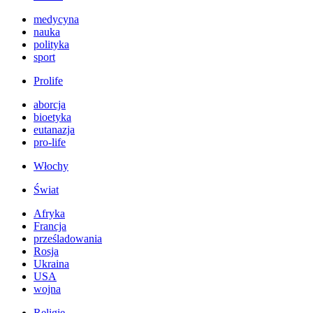
medycyna
nauka
polityka
sport
Prolife
aborcja
bioetyka
eutanazja
pro-life
Włochy
Świat
Afryka
Francja
prześladowania
Rosja
Ukraina
USA
wojna
Religie