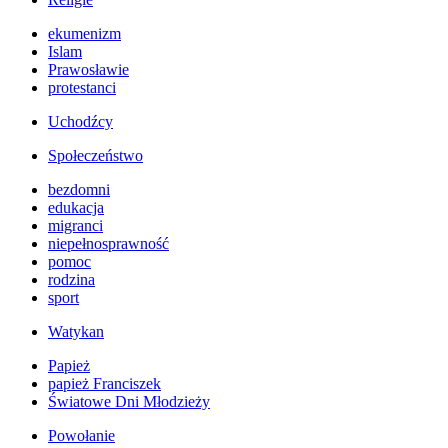
ekumenizm
Islam
Prawosławie
protestanci
Uchodźcy
Społeczeństwo
bezdomni
edukacja
migranci
niepełnosprawność
pomoc
rodzina
sport
Watykan
Papież
papież Franciszek
Światowe Dni Młodzieży
Powołanie