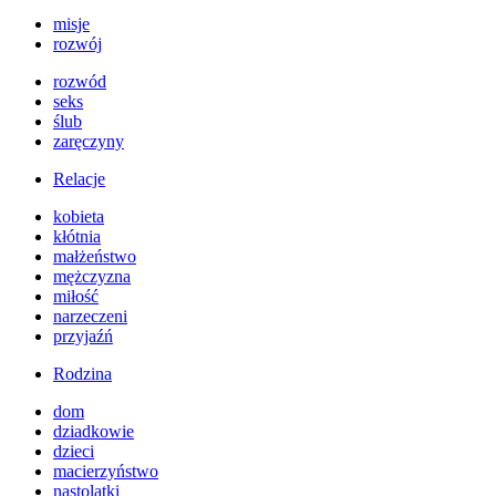
misje
rozwój
rozwód
seks
ślub
zaręczyny
Relacje
kobieta
kłótnia
małżeństwo
mężczyzna
miłość
narzeczeni
przyjaźń
Rodzina
dom
dziadkowie
dzieci
macierzyństwo
nastolatki