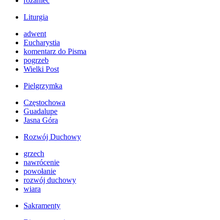
różaniec
Liturgia
adwent
Eucharystia
komentarz do Pisma
pogrzeb
Wielki Post
Pielgrzymka
Częstochowa
Guadalupe
Jasna Góra
Rozwój Duchowy
grzech
nawrócenie
powołanie
rozwój duchowy
wiara
Sakramenty