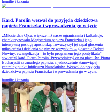
homilie i kazania
Kard. Parolin wezwał do przyjęcia dziedzictwa
papieża Franciszka i wprowadzenia go w życie
„Miłosierdzie Ojca, większe niż nasze ograniczenia i kalkulacje,
charakteryzowało Magisterium papieża Franciszka i jego
intensywną posługę apostolską. Towarzyszył jej zapał głoszenia
miłosierdzia i dzielenia się nim ze wszystkimi – głoszenie Dobrej
Nowiny, ewangelizacja – to było programem jego pontyfikatu” –
stwierdził kard. Pietro Parolin. Przewodniczył on na placu św. Piotra
Eucharystii za zmarłego papieża, a jednocześnie stanowiącej
centralny punkt Jubileuszu Nastolatków. Wezwał do przyjęcia
dziedzictwa papieża Franciszka i wprowadzenia go w życie.
homilie i kazania