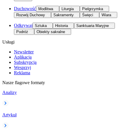
Duchowość
Modlitwa
Liturgia
Pielgrzymka
Rozwój Duchowy
Sakramenty
Święci
Wiara
Odkrywaj
Sztuka
Historia
Sanktuaria Maryjne
Podróż
Obiekty sakralne
Usługi
Newsletter
Aplikacja
Subskrypcja
Wesprzyj
Reklama
Nasze flagowe formaty
Analizy
Artykuł