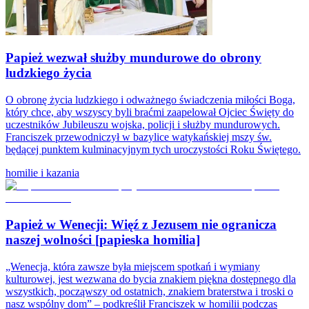
Papież wezwał służby mundurowe do obrony
ludzkiego życia
O obronę życia ludzkiego i odważnego świadczenia miłości Boga,
który chce, aby wszyscy byli braćmi zaapelował Ojciec Święty do
uczestników Jubileuszu wojska, policji i służby mundurowych.
Franciszek przewodniczył w bazylice watykańskiej mszy św.
będącej punktem kulminacyjnym tych uroczystości Roku Świętego.
homilie i kazania
Papież w Wenecji: Więź z Jezusem nie ogranicza
naszej wolności [papieska homilia]
„Wenecja, która zawsze była miejscem spotkań i wymiany
kulturowej, jest wezwana do bycia znakiem piękna dostępnego dla
wszystkich, począwszy od ostatnich, znakiem braterstwa i troski o
nasz wspólny dom” – podkreślił Franciszek w homilii podczas