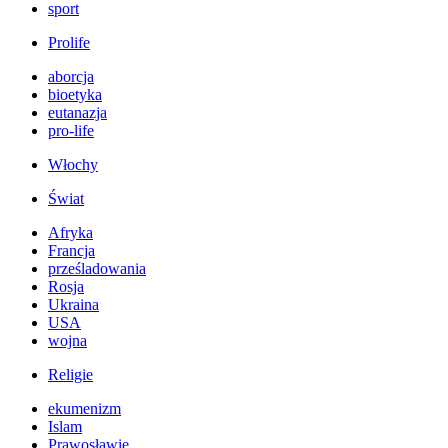
sport
Prolife
aborcja
bioetyka
eutanazja
pro-life
Włochy
Świat
Afryka
Francja
prześladowania
Rosja
Ukraina
USA
wojna
Religie
ekumenizm
Islam
Prawosławie