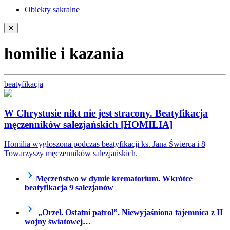
Obiekty sakralne
✕
homilie i kazania
beatyfikacja
W Chrystusie nikt nie jest stracony. Beatyfikacja
męczenników salezjańskich [HOMILIA]
Homilia wygłoszona podczas beatyfikacji ks. Jana Świerca i 8
Towarzyszy męczenników salezjańskich.
Męczeństwo w dymie krematorium. Wkrótce
beatyfikacja 9 salezjanów
„Orzeł. Ostatni patrol”. Niewyjaśniona tajemnica z II
wojny światowej…