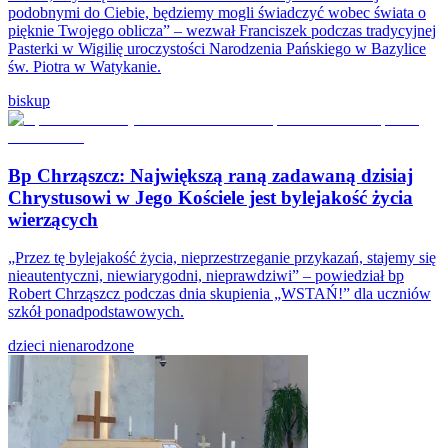
podobnymi do Ciebie, będziemy mogli świadczyć wobec świata o
pięknie Twojego oblicza” – wezwał Franciszek podczas tradycyjnej
Pasterki w Wigilię uroczystości Narodzenia Pańskiego w Bazylice
św. Piotra w Watykanie.
biskup
Bp Chrząszcz: Największą raną zadawaną dzisiaj
Chrystusowi w Jego Kościele jest bylejakość życia
wierzących
„Przez tę bylejakość życia, nieprzestrzeganie przykazań, stajemy się
nieautentyczni, niewiarygodni, nieprawdziwi” – powiedział bp
Robert Chrząszcz podczas dnia skupienia „WSTAŃ!” dla uczniów
szkół ponadpodstawowych.
dzieci nienarodzone