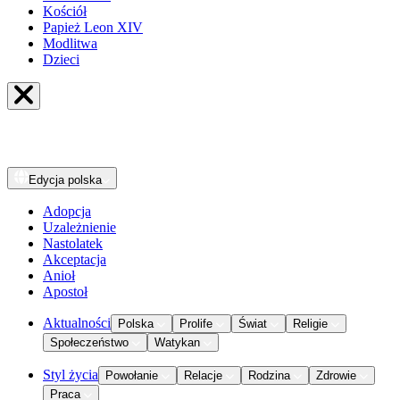
Kościół
Papież Leon XIV
Modlitwa
Dzieci
Edycja
polska
Adopcja
Uzależnienie
Nastolatek
Akceptacja
Anioł
Apostoł
Aktualności
Polska
Prolife
Świat
Religie
Społeczeństwo
Watykan
Styl życia
Powołanie
Relacje
Rodzina
Zdrowie
Praca