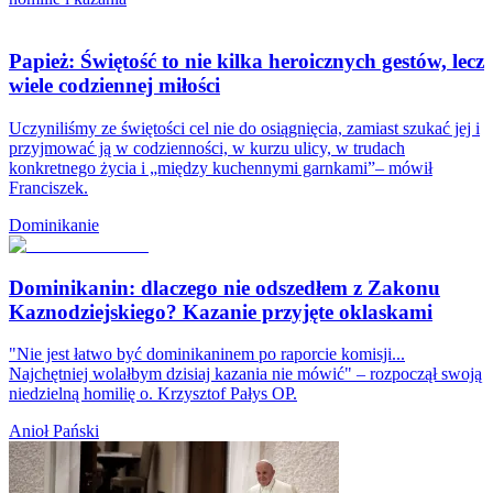
Papież: Świętość to nie kilka heroicznych gestów, lecz
wiele codziennej miłości
Uczyniliśmy ze świętości cel nie do osiągnięcia, zamiast szukać jej i
przyjmować ją w codzienności, w kurzu ulicy, w trudach
konkretnego życia i „między kuchennymi garnkami”– mówił
Franciszek.
Dominikanie
Dominikanin: dlaczego nie odszedłem z Zakonu
Kaznodziejskiego? Kazanie przyjęte oklaskami
"Nie jest łatwo być dominikaninem po raporcie komisji...
Najchętniej wolałbym dzisiaj kazania nie mówić" – rozpoczął swoją
niedzielną homilię o. Krzysztof Pałys OP.
Anioł Pański