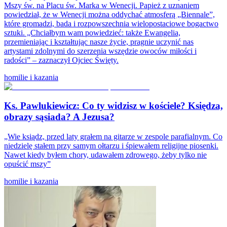
Mszy św. na Placu św. Marka w Wenecji. Papież z uznaniem
powiedział, że w Wenecji można oddychać atmosferą „Biennale”,
które gromadzi, bada i rozpowszechnia wielopostaciowe bogactwo
sztuki. „Chciałbym wam powiedzieć: także Ewangelia,
przemieniając i kształtując nasze życie, pragnie uczynić nas
artystami zdolnymi do szerzenia wszędzie owoców miłości i
radości” – zaznaczył Ojciec Święty.
homilie i kazania
Ks. Pawlukiewicz: Co ty widzisz w kościele? Księdza,
obrazy sąsiada? A Jezusa?
„Wie ksiądz, przed laty grałem na gitarze w zespole parafialnym. Co
niedzielę stałem przy samym ołtarzu i śpiewałem religijne piosenki.
Nawet kiedy byłem chory, udawałem zdrowego, żeby tylko nie
opuścić mszy”
homilie i kazania