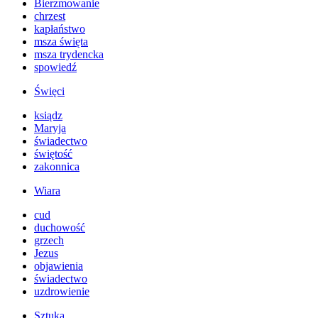
Bierzmowanie
chrzest
kapłaństwo
msza święta
msza trydencka
spowiedź
Święci
ksiądz
Maryja
świadectwo
świętość
zakonnica
Wiara
cud
duchowość
grzech
Jezus
objawienia
świadectwo
uzdrowienie
Sztuka