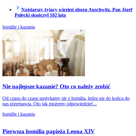
Najstarszy żyjący więzień obozu Auschwitz. Pan Józef
Pułecki skończył 102 lata
homilie i kazania
Nie najlepsze kazanie? Oto co należy zrobić
Od czasu do czasu spotykamy się z homilią, która nie do końca do
nas przemawia. Oto jak możemy odpowiedzieć...
homilie i kazania
Pierwsza homilia papieża Leona XIV