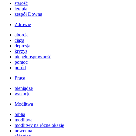
starość
terapia
zespół Downa
Zdrowie
aborcja
ciąża
depresja
kryzys
niepełnosprawność
pomoc
poród
Praca
pieniądze
wakacje
Modlitwa
biblia
modlitwa
modlitwy na różne okazje
nowenna