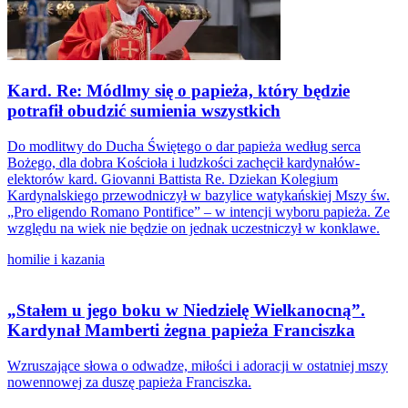
Kard. Re: Módlmy się o papieża, który będzie
potrafił obudzić sumienia wszystkich
Do modlitwy do Ducha Świętego o dar papieża według serca
Bożego, dla dobra Kościoła i ludzkości zachęcił kardynałów-
elektorów kard. Giovanni Battista Re. Dziekan Kolegium
Kardynalskiego przewodniczył w bazylice watykańskiej Mszy św.
„Pro eligendo Romano Pontifice” – w intencji wyboru papieża. Ze
względu na wiek nie będzie on jednak uczestniczył w konklawe.
homilie i kazania
„Stałem u jego boku w Niedzielę Wielkanocną”.
Kardynał Mamberti żegna papieża Franciszka
Wzruszające słowa o odwadze, miłości i adoracji w ostatniej mszy
nowennowej za duszę papieża Franciszka.