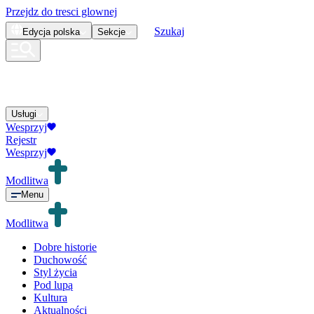
Przejdz do tresci glownej
Szukaj
Edycja
polska
Sekcje
Usługi
Wesprzyj
Rejestr
Wesprzyj
Modlitwa
Menu
Modlitwa
Dobre historie
Duchowość
Styl życia
Pod lupą
Kultura
Aktualności