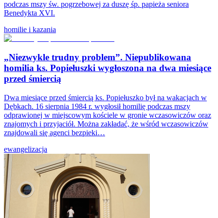
podczas mszy św. pogrzebowej za duszę śp. papieża seniora
Benedykta XVI.
homilie i kazania
„Niezwykle trudny problem”. Niepublikowana
homilia ks. Popiełuszki wygłoszona na dwa miesiące
przed śmiercią
Dwa miesiące przed śmiercią ks. Popiełuszko był na wakacjach w
Dębkach. 16 sierpnia 1984 r. wygłosił homilię podczas mszy
odprawionej w miejscowym kościele w gronie wczasowiczów oraz
znajomych i przyjaciół. Można zakładać, że wśród wczasowiczów
znajdowali się agenci bezpieki…
ewangelizacja