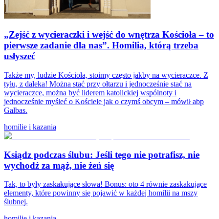
„Zejść z wycieraczki i wejść do wnętrza Kościoła – to
pierwsze zadanie dla nas”. Homilia, którą trzeba
usłyszeć
Także my, ludzie Kościoła, stoimy często jakby na wycieraczce. Z
tyłu, z daleka! Można stać przy ołtarzu i jednocześnie stać na
wycieraczce, można być liderem katolickiej wspólnoty i
jednocześnie myśleć o Kościele jak o czymś obcym – mówił abp
Galbas.
homilie i kazania
Ksiądz podczas ślubu: Jeśli tego nie potrafisz, nie
wychodź za mąż, nie żeń się
Tak, to były zaskakujące słowa! Bonus: oto 4 równie zaskakujące
elementy, które powinny się pojawić w każdej homilii na mszy
ślubnej.
homilie i kazania