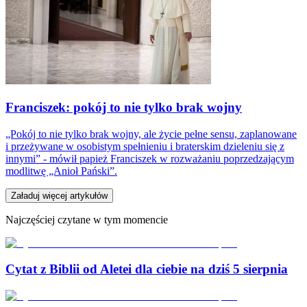
Franciszek: pokój to nie tylko brak wojny
„Pokój to nie tylko brak wojny, ale życie pełne sensu, zaplanowane
i przeżywane w osobistym spełnieniu i braterskim dzieleniu się z
innymi” - mówił papież Franciszek w rozważaniu poprzedzającym
modlitwę „Anioł Pański”.
Załaduj więcej artykułów
Najczęściej czytane w tym momencie
Cytat z Biblii od Aletei dla ciebie na dziś 5 sierpnia