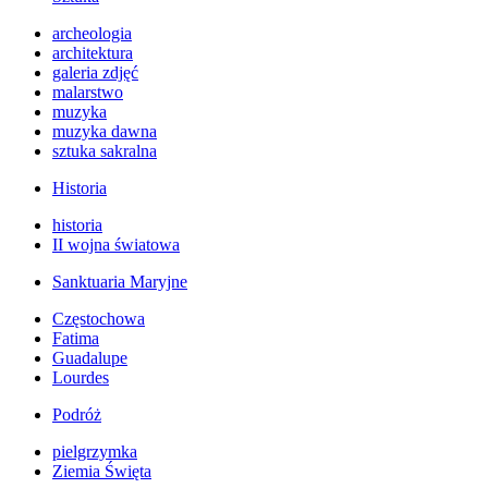
archeologia
architektura
galeria zdjęć
malarstwo
muzyka
muzyka dawna
sztuka sakralna
Historia
historia
II wojna światowa
Sanktuaria Maryjne
Częstochowa
Fatima
Guadalupe
Lourdes
Podróż
pielgrzymka
Ziemia Święta