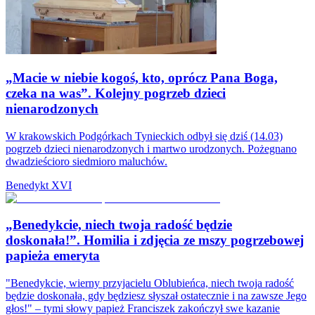
„Macie w niebie kogoś, kto, oprócz Pana Boga,
czeka na was”. Kolejny pogrzeb dzieci
nienarodzonych
W krakowskich Podgórkach Tynieckich odbył się dziś (14.03)
pogrzeb dzieci nienarodzonych i martwo urodzonych. Pożegnano
dwadzieścioro siedmioro maluchów.
Benedykt XVI
„Benedykcie, niech twoja radość będzie
doskonała!”. Homilia i zdjęcia ze mszy pogrzebowej
papieża emeryta
"Benedykcie, wierny przyjacielu Oblubieńca, niech twoja radość
będzie doskonała, gdy będziesz słyszał ostatecznie i na zawsze Jego
głos!" – tymi słowy papież Franciszek zakończył swe kazanie