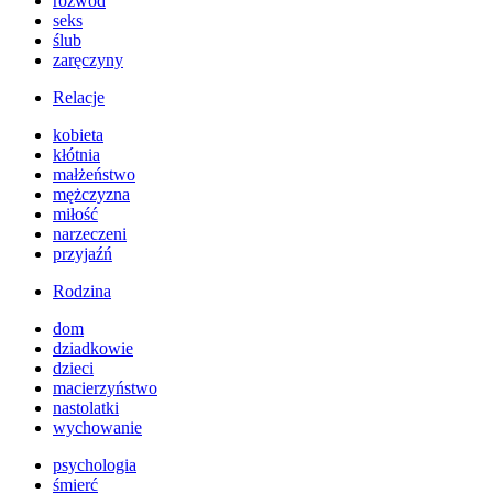
rozwód
seks
ślub
zaręczyny
Relacje
kobieta
kłótnia
małżeństwo
mężczyzna
miłość
narzeczeni
przyjaźń
Rodzina
dom
dziadkowie
dzieci
macierzyństwo
nastolatki
wychowanie
psychologia
śmierć