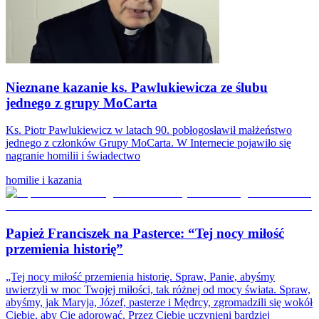
Nieznane kazanie ks. Pawlukiewicza ze ślubu
jednego z grupy MoCarta
Ks. Piotr Pawlukiewicz w latach 90. pobłogosławił małżeństwo
jednego z członków Grupy MoCarta. W Internecie pojawiło się
nagranie homilii i świadectwo
homilie i kazania
Papież Franciszek na Pasterce: “Tej nocy miłość
przemienia historię”
„Tej nocy miłość przemienia historię. Spraw, Panie, abyśmy
uwierzyli w moc Twojej miłości, tak różnej od mocy świata. Spraw,
abyśmy, jak Maryja, Józef, pasterze i Mędrcy, zgromadzili się wokół
Ciebie, aby Cię adorować. Przez Ciebie uczynieni bardziej