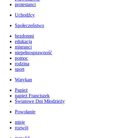
protestanci
Uchodźcy
Społeczeństwo
bezdomni
edukacja
migranci
niepełnosprawność
pomoc
rodzina
sport
Watykan
Papież
papież Franciszek
Światowe Dni Młodzieży
Powołanie
misje
rozwój