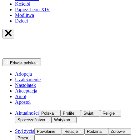
Kościół
Papież Leon XIV
Modlitwa
Dzieci
Edycja
polska
Adopcja
Uzależnienie
Nastolatek
Akceptacja
Anioł
Apostoł
Aktualności
Polska
Prolife
Świat
Religie
Społeczeństwo
Watykan
Styl życia
Powołanie
Relacje
Rodzina
Zdrowie
Praca