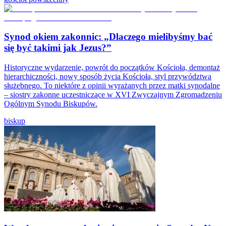
Synod okiem zakonnic: „Dlaczego mielibyśmy bać
się być takimi jak Jezus?”
Historyczne wydarzenie, powrót do początków Kościoła, demontaż
hierarchiczności, nowy sposób życia Kościoła, styl przywództwa
służebnego. To niektóre z opinii wyrażanych przez matki synodalne
– siostry zakonne uczestniczące w XVI Zwyczajnym Zgromadzeniu
Ogólnym Synodu Biskupów.
biskup