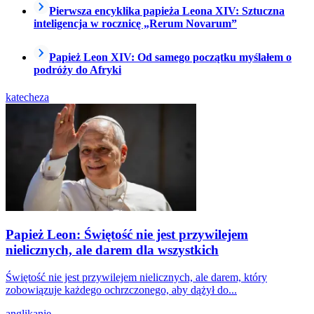
Pierwsza encyklika papieża Leona XIV: Sztuczna
inteligencja w rocznicę „Rerum Novarum”
Papież Leon XIV: Od samego początku myślałem o
podróży do Afryki
katecheza
Papież Leon: Świętość nie jest przywilejem
nielicznych, ale darem dla wszystkich
Świętość nie jest przywilejem nielicznych, ale darem, który
zobowiązuje każdego ochrzczonego, aby dążył do...
anglikanie