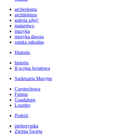
archeologia
architektura
galeria zdjęć
malarstwo
muzyka
muzyka dawna
sztuka sakralna
Historia
historia
II wojna światowa
Sanktuaria Maryjne
Częstochowa
Fatima
Guadalupe
Lourdes
Podróż
pielgrzymka
Ziemia Święta