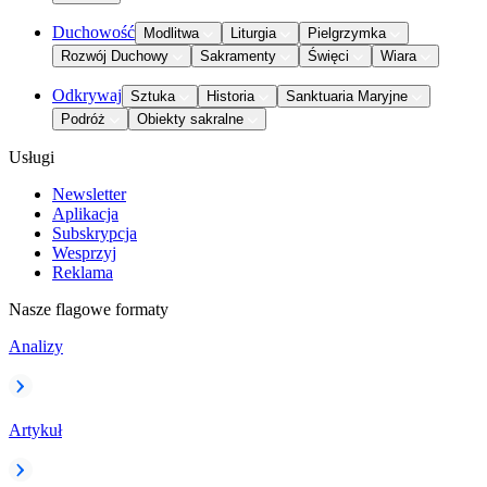
Duchowość
Modlitwa
Liturgia
Pielgrzymka
Rozwój Duchowy
Sakramenty
Święci
Wiara
Odkrywaj
Sztuka
Historia
Sanktuaria Maryjne
Podróż
Obiekty sakralne
Usługi
Newsletter
Aplikacja
Subskrypcja
Wesprzyj
Reklama
Nasze flagowe formaty
Analizy
Artykuł