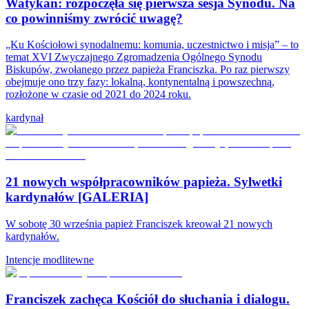
Watykan: rozpoczęła się pierwsza sesja Synodu. Na
co powinniśmy zwrócić uwagę?
„Ku Kościołowi synodalnemu: komunia, uczestnictwo i misja” – to
temat XVI Zwyczajnego Zgromadzenia Ogólnego Synodu
Biskupów, zwołanego przez papieża Franciszka. Po raz pierwszy
obejmuje ono trzy fazy: lokalną, kontynentalną i powszechną,
rozłożone w czasie od 2021 do 2024 roku.
kardynał
21 nowych współpracowników papieża. Sylwetki
kardynałów [GALERIA]
W sobotę 30 września papież Franciszek kreował 21 nowych
kardynałów.
Intencje modlitewne
Franciszek zachęca Kościół do słuchania i dialogu.