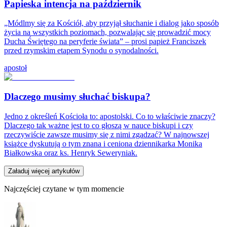
Papieska intencja na październik
„Módlmy się za Kościół, aby przyjął słuchanie i dialog jako sposób
życia na wszystkich poziomach, pozwalając się prowadzić mocy
Ducha Świętego na peryferie świata” – prosi papież Franciszek
przed rzymskim etapem Synodu o synodalności.
apostoł
Dlaczego musimy słuchać biskupa?
Jedno z określeń Kościoła to: apostolski. Co to właściwie znaczy?
Dlaczego tak ważne jest to co głoszą w nauce biskupi i czy
rzeczywiście zawsze musimy się z nimi zgadzać? W najnowszej
książce dyskutują o tym znana i ceniona dziennikarka Monika
Białkowska oraz ks. Henryk Seweryniak.
Załaduj więcej artykułów
Najczęściej czytane w tym momencie