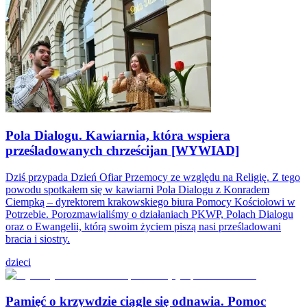
Pola Dialogu. Kawiarnia, która wspiera
prześladowanych chrześcijan [WYWIAD]
Dziś przypada Dzień Ofiar Przemocy ze względu na Religię. Z tego
powodu spotkałem się w kawiarni Pola Dialogu z Konradem
Ciempką – dyrektorem krakowskiego biura Pomocy Kościołowi w
Potrzebie. Porozmawialiśmy o działaniach PKWP, Polach Dialogu
oraz o Ewangelii, którą swoim życiem piszą nasi prześladowani
bracia i siostry.
dzieci
Pamięć o krzywdzie ciągle się odnawia. Pomoc