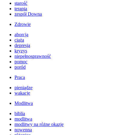
starość
terapia
zespół Downa
Zdrowie
aborcja
ciąża
depresja
kryzys
niepełnosprawność
pomoc
poród
Praca
pieniądze
wakacje
Modlitwa
biblia
modlitwa
modlitwy na różne okazje
nowenna