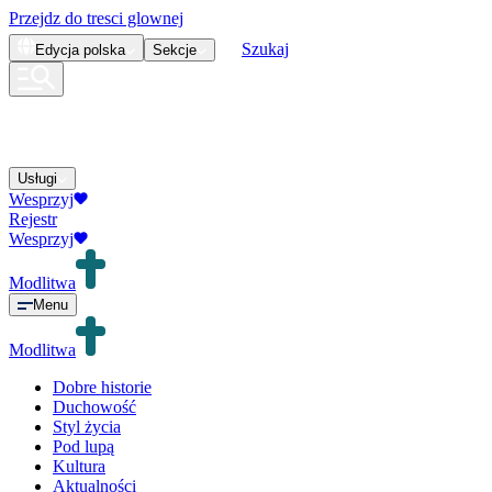
Przejdz do tresci glownej
Szukaj
Edycja
polska
Sekcje
Usługi
Wesprzyj
Rejestr
Wesprzyj
Modlitwa
Menu
Modlitwa
Dobre historie
Duchowość
Styl życia
Pod lupą
Kultura
Aktualności