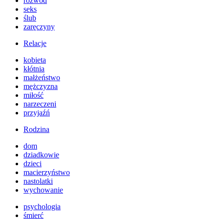
rozwód
seks
ślub
zaręczyny
Relacje
kobieta
kłótnia
małżeństwo
mężczyzna
miłość
narzeczeni
przyjaźń
Rodzina
dom
dziadkowie
dzieci
macierzyństwo
nastolatki
wychowanie
psychologia
śmierć