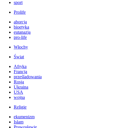
sport
Prolife
aborcja
bioetyka
eutanazja
pro-life
Włochy
Świat
Afryka
Francja
prześladowania
Rosja
Ukraina
USA
wojna
Religie
ekumenizm
Islam
Prawosławie