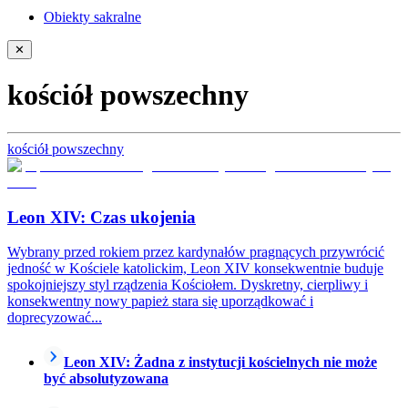
Obiekty sakralne
✕
kościół powszechny
kościół powszechny
Leon XIV: Czas ukojenia
Wybrany przed rokiem przez kardynałów pragnących przywrócić
jedność w Kościele katolickim, Leon XIV konsekwentnie buduje
spokojniejszy styl rządzenia Kościołem. Dyskretny, cierpliwy i
konsekwentny nowy papież stara się uporządkować i
doprecyzować...
Leon XIV: Żadna z instytucji kościelnych nie może
być absolutyzowana