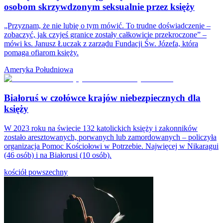
osobom skrzywdzonym seksualnie przez księży
„Przyznam, że nie lubię o tym mówić. To trudne doświadczenie –
zobaczyć, jak czyjeś granice zostały całkowicie przekroczone” –
mówi ks. Janusz Łuczak z zarządu Fundacji Św. Józefa, która
pomaga ofiarom księży.
Ameryka Południowa
Białoruś w czołówce krajów niebezpiecznych dla
księży
W 2023 roku na świecie 132 katolickich księży i zakonników
zostało aresztowanych, porwanych lub zamordowanych – policzyła
organizacja Pomoc Kościołowi w Potrzebie. Najwięcej w Nikaragui
(46 osób) i na Białorusi (10 osób).
kościół powszechny