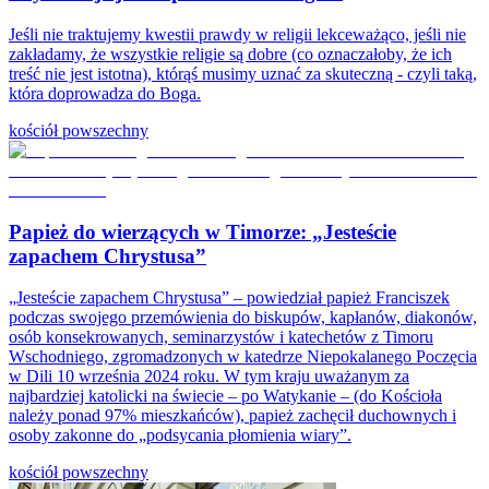
Jeśli nie traktujemy kwestii prawdy w religii lekceważąco, jeśli nie
zakładamy, że wszystkie religie są dobre (co oznaczałoby, że ich
treść nie jest istotna), którąś musimy uznać za skuteczną - czyli taką,
która doprowadza do Boga.
kościół powszechny
Papież do wierzących w Timorze: „Jesteście
zapachem Chrystusa”
„Jesteście zapachem Chrystusa” – powiedział papież Franciszek
podczas swojego przemówienia do biskupów, kapłanów, diakonów,
osób konsekrowanych, seminarzystów i katechetów z Timoru
Wschodniego, zgromadzonych w katedrze Niepokalanego Poczęcia
w Dili 10 września 2024 roku. W tym kraju uważanym za
najbardziej katolicki na świecie – po Watykanie – (do Kościoła
należy ponad 97% mieszkańców), papież zachęcił duchownych i
osoby zakonne do „podsycania płomienia wiary”.
kościół powszechny