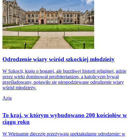
Odrodzenie wiary wśród szkockiej młodzieży
W Szkocji, kraju o bogatej, ale burzliwej historii religijnej, gdzie
przez wieki dominował prezbiterianizm, a katolicyzm bywał
prześladowany, pojawiło się niespodziewane odrodzenie wiary
wśród młodzieży.
Azja
To kraj, w którym wybudowano 200 kościołów w
ciągu roku
W Wietnamie diecezje przeżywają spektakularne odrodzenie: w