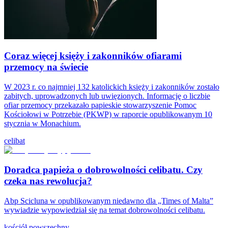
Coraz więcej księży i zakonników ofiarami
przemocy na świecie
W 2023 r. co najmniej 132 katolickich księży i zakonników zostało
zabitych, uprowadzonych lub uwięzionych. Informację o liczbie
ofiar przemocy przekazało papieskie stowarzyszenie Pomoc
Kościołowi w Potrzebie (PKWP) w raporcie opublikowanym 10
stycznia w Monachium.
celibat
Doradca papieża o dobrowolności celibatu. Czy
czeka nas rewolucja?
Abp Scicluna w opublikowanym niedawno dla „Times of Malta”
wywiadzie wypowiedział się na temat dobrowolności celibatu.
kościół powszechny