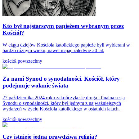
Kto był najstarszym papieżem wybranym przez
Kościół?
W ciągu dziejów Kościoła katolickiego papieże byli wybierani w
bardzo różnym wieku, nawet mając zaledwie 20 lat.
kościół powszechny
Za nami Synod o synodalności. Kościół, który
podejmuje wołanie świata
27 października 2024 roku zakończyła się druga i finalna sesja
Synodu o synodalności, który był jednym z najważniejszych
wydarzeń w życiu Kościoła katolickiego w ostatnich latach.
kościół powszechny
Czy istnieje jedna prawdziwa religia?