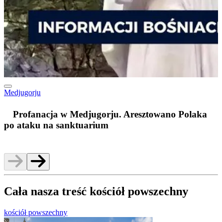
Medjugorju
m
Profanacja w Medjugorju. Aresztowano Polaka
po ataku na sanktuarium
Cała nasza treść kościół powszechny
kościół powszechny