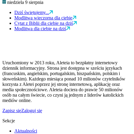
niedziela 9 sierpnia
Dziś świętujemy...
Modlitwa wieczorna dla ciebie
Cytat z Biblii dla ciebie na dziś
Modlitwa dla ciebie na dziś
Uruchomiony w 2013 roku, Aleteia to bezpłatny internetowy
dziennik informacyjny. Strona jest dostępna w sześciu językach
(francuskim, angielskim, portugalskim, hiszpańskim, polskim i
słoweńskim). Każdego miesiąca ponad 10 milionów czytelników
korzysta z Aletei poprzez jej stronę internetową, aplikację oraz
media społecznościowe. Aleteia dociera do prawie 50 milionów
osób na całym świecie, co czyni ją jednym z liderów katolickich
mediów online.
Zapisz się
Zaloguj się
Sekcje
Aktualności