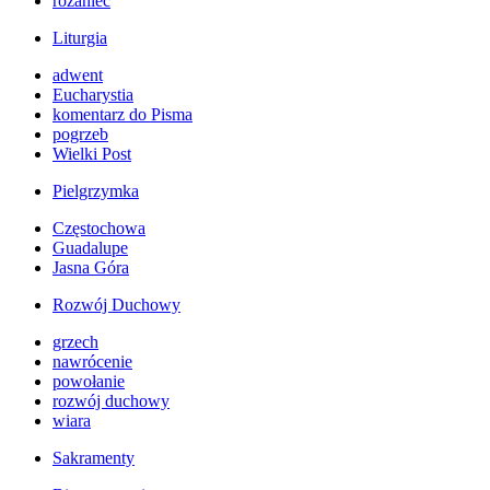
różaniec
Liturgia
adwent
Eucharystia
komentarz do Pisma
pogrzeb
Wielki Post
Pielgrzymka
Częstochowa
Guadalupe
Jasna Góra
Rozwój Duchowy
grzech
nawrócenie
powołanie
rozwój duchowy
wiara
Sakramenty