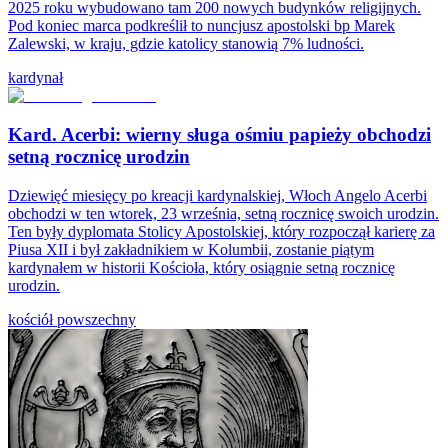
2025 roku wybudowano tam 200 nowych budynków religijnych.
Pod koniec marca podkreślił to nuncjusz apostolski bp Marek
Zalewski, w kraju, gdzie katolicy stanowią 7% ludności.
kardynał
Kard. Acerbi: wierny sługa ośmiu papieży obchodzi
setną rocznicę urodzin
Dziewięć miesięcy po kreacji kardynalskiej, Włoch Angelo Acerbi
obchodzi w ten wtorek, 23 września, setną rocznicę swoich urodzin.
Ten były dyplomata Stolicy Apostolskiej, który rozpoczął karierę za
Piusa XII i był zakładnikiem w Kolumbii, zostanie piątym
kardynałem w historii Kościoła, który osiągnie setną rocznicę
urodzin.
kościół powszechny