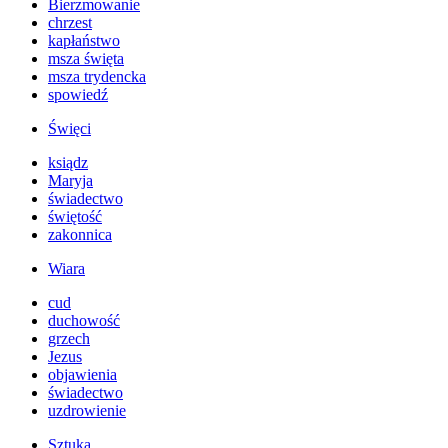
Bierzmowanie
chrzest
kapłaństwo
msza święta
msza trydencka
spowiedź
Święci
ksiądz
Maryja
świadectwo
świętość
zakonnica
Wiara
cud
duchowość
grzech
Jezus
objawienia
świadectwo
uzdrowienie
Sztuka