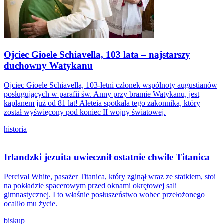
Ojciec Gioele Schiavella, 103 lata – najstarszy
duchowny Watykanu
Ojciec Gioele Schiavella, 103-letni członek wspólnoty augustianów
posługujących w parafii św. Anny przy bramie Watykanu, jest
kapłanem już od 81 lat! Aleteia spotkała tego zakonnika, który
został wyświęcony pod koniec II wojny światowej.
historia
Irlandzki jezuita uwiecznił ostatnie chwile Titanica
Percival White, pasażer Titanica, który zginął wraz ze statkiem, stoi
na pokładzie spacerowym przed oknami okrętowej sali
gimnastycznej. I to właśnie posłuszeństwo wobec przełożonego
ocaliło mu życie.
biskup