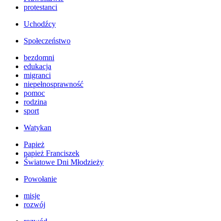
protestanci
Uchodźcy
Społeczeństwo
bezdomni
edukacja
migranci
niepełnosprawność
pomoc
rodzina
sport
Watykan
Papież
papież Franciszek
Światowe Dni Młodzieży
Powołanie
misje
rozwój