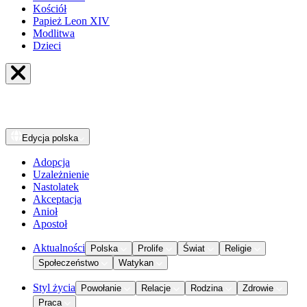
Kościół
Papież Leon XIV
Modlitwa
Dzieci
Edycja
polska
Adopcja
Uzależnienie
Nastolatek
Akceptacja
Anioł
Apostoł
Aktualności
Polska
Prolife
Świat
Religie
Społeczeństwo
Watykan
Styl życia
Powołanie
Relacje
Rodzina
Zdrowie
Praca