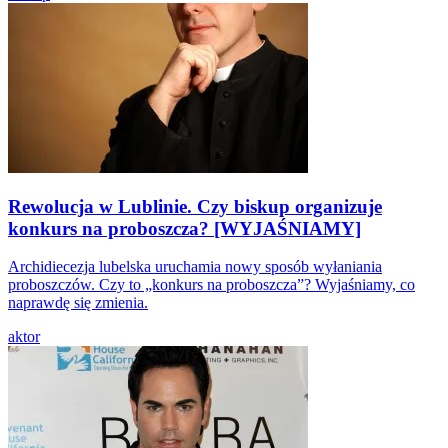
Rewolucja w Lublinie. Czy biskup organizuje
konkurs na proboszcza? [WYJAŚNIAMY]
Archidiecezja lubelska uruchamia nowy sposób wyłaniania
proboszczów. Czy to „konkurs na proboszcza”? Wyjaśniamy, co
naprawdę się zmienia.
aktor