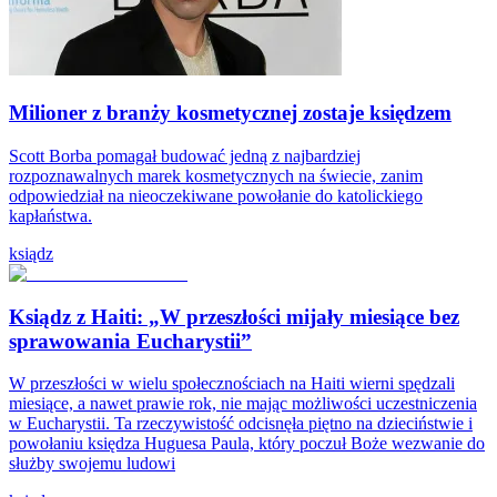
Milioner z branży kosmetycznej zostaje księdzem
Scott Borba pomagał budować jedną z najbardziej
rozpoznawalnych marek kosmetycznych na świecie, zanim
odpowiedział na nieoczekiwane powołanie do katolickiego
kapłaństwa.
ksiądz
Ksiądz z Haiti: „W przeszłości mijały miesiące bez
sprawowania Eucharystii”
W przeszłości w wielu społecznościach na Haiti wierni spędzali
miesiące, a nawet prawie rok, nie mając możliwości uczestniczenia
w Eucharystii. Ta rzeczywistość odcisnęła piętno na dzieciństwie i
powołaniu księdza Huguesa Paula, który poczuł Boże wezwanie do
służby swojemu ludowi