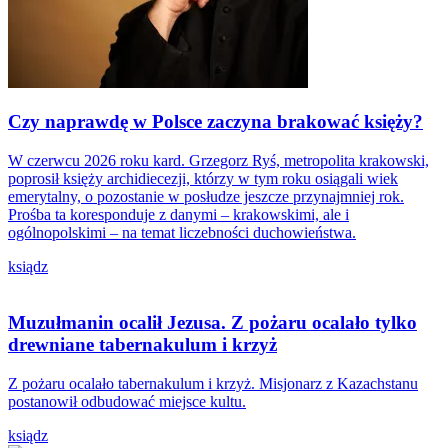
Czy naprawdę w Polsce zaczyna brakować księży?
W czerwcu 2026 roku kard. Grzegorz Ryś, metropolita krakowski,
poprosił księży archidiecezji, którzy w tym roku osiągali wiek
emerytalny, o pozostanie w posłudze jeszcze przynajmniej rok.
Prośba ta koresponduje z danymi – krakowskimi, ale i
ogólnopolskimi – na temat liczebności duchowieństwa.
ksiądz
Muzułmanin ocalił Jezusa. Z pożaru ocalało tylko
drewniane tabernakulum i krzyż
Z pożaru ocalało tabernakulum i krzyż. Misjonarz z Kazachstanu
postanowił odbudować miejsce kultu.
ksiądz