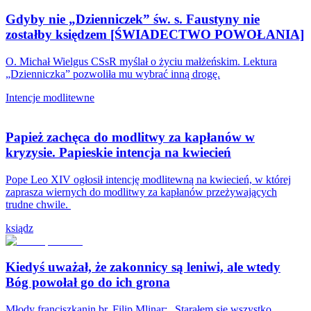
Gdyby nie „Dzienniczek” św. s. Faustyny nie
zostałby księdzem [ŚWIADECTWO POWOŁANIA]
O. Michał Wielgus CSsR myślał o życiu małżeńskim. Lektura
„Dzienniczka” pozwoliła mu wybrać inną drogę.
Intencje modlitewne
Papież zachęca do modlitwy za kapłanów w
kryzysie. Papieskie intencja na kwiecień
Pope Leo XIV ogłosił intencję modlitewną na kwiecień, w której
zaprasza wiernych do modlitwy za kapłanów przeżywających
trudne chwile.
ksiądz
Kiedyś uważał, że zakonnicy są leniwi, ale wtedy
Bóg powołał go do ich grona
Młody franciszkanin br. Filip Mlinar: „Starałem się wszystko