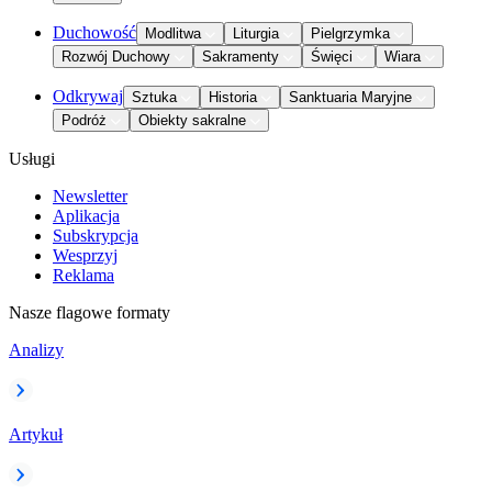
Duchowość
Modlitwa
Liturgia
Pielgrzymka
Rozwój Duchowy
Sakramenty
Święci
Wiara
Odkrywaj
Sztuka
Historia
Sanktuaria Maryjne
Podróż
Obiekty sakralne
Usługi
Newsletter
Aplikacja
Subskrypcja
Wesprzyj
Reklama
Nasze flagowe formaty
Analizy
Artykuł