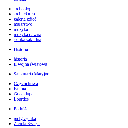
archeologia
architektura
galeria zdjęć
malarstwo
muzyka
muzyka dawna
sztuka sakralna
Historia
historia
II wojna światowa
Sanktuaria Maryjne
Częstochowa
Fatima
Guadalupe
Lourdes
Podróż
pielgrzymka
Ziemia Święta