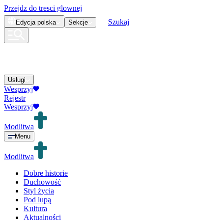
Przejdz do tresci glownej
Szukaj
Edycja
polska
Sekcje
Usługi
Wesprzyj
Rejestr
Wesprzyj
Modlitwa
Menu
Modlitwa
Dobre historie
Duchowość
Styl życia
Pod lupą
Kultura
Aktualności