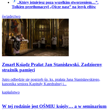
„Który istniejesz poza wszelkim stworzeniem…”.
Tolkien przetłumaczył „Ojcze nasz” na język elfów
świadectwo
Zmarł Ksiądz Prałat Jan Stanisławski. Zadziorny
strażnik pamięci
Jutro odbędzie się pogrzeb śp. ks. prałata Jana Stanisławskiego,
kanonika seniora Kapituły Katedralnej i...
kapłaństwo
W tej rodzinie jest OŚMIU księży… a w seminarium