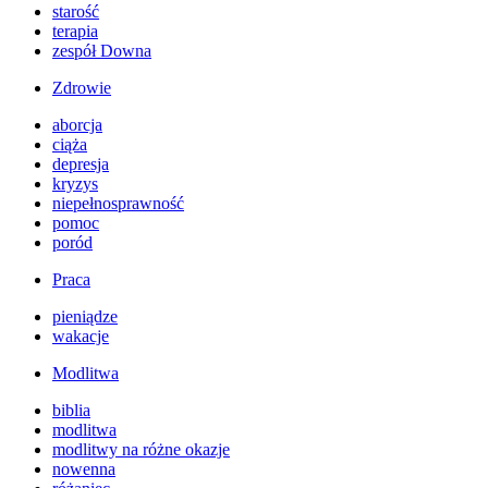
starość
terapia
zespół Downa
Zdrowie
aborcja
ciąża
depresja
kryzys
niepełnosprawność
pomoc
poród
Praca
pieniądze
wakacje
Modlitwa
biblia
modlitwa
modlitwy na różne okazje
nowenna