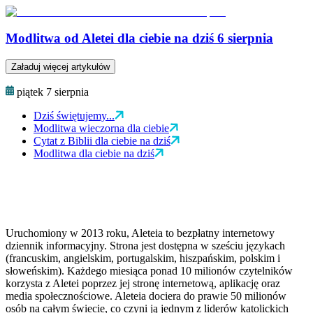
Modlitwa od Aletei dla ciebie na dziś 6 sierpnia
Załaduj więcej artykułów
piątek 7 sierpnia
Dziś świętujemy...
Modlitwa wieczorna dla ciebie
Cytat z Biblii dla ciebie na dziś
Modlitwa dla ciebie na dziś
Uruchomiony w 2013 roku, Aleteia to bezpłatny internetowy
dziennik informacyjny. Strona jest dostępna w sześciu językach
(francuskim, angielskim, portugalskim, hiszpańskim, polskim i
słoweńskim). Każdego miesiąca ponad 10 milionów czytelników
korzysta z Aletei poprzez jej stronę internetową, aplikację oraz
media społecznościowe. Aleteia dociera do prawie 50 milionów
osób na całym świecie, co czyni ją jednym z liderów katolickich