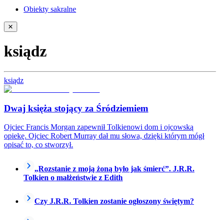
Obiekty sakralne
✕
ksiądz
ksiądz
Dwaj księża stojący za Śródziemiem
Ojciec Francis Morgan zapewnił Tolkienowi dom i ojcowską
opiekę. Ojciec Robert Murray dał mu słowa, dzięki którym mógł
opisać to, co stworzył.
„Rozstanie z moją żoną było jak śmierć”. J.R.R.
Tolkien o małżeństwie z Edith
Czy J.R.R. Tolkien zostanie ogłoszony świętym?