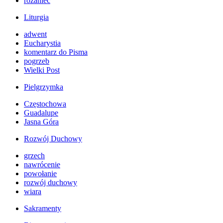
różaniec
Liturgia
adwent
Eucharystia
komentarz do Pisma
pogrzeb
Wielki Post
Pielgrzymka
Częstochowa
Guadalupe
Jasna Góra
Rozwój Duchowy
grzech
nawrócenie
powołanie
rozwój duchowy
wiara
Sakramenty