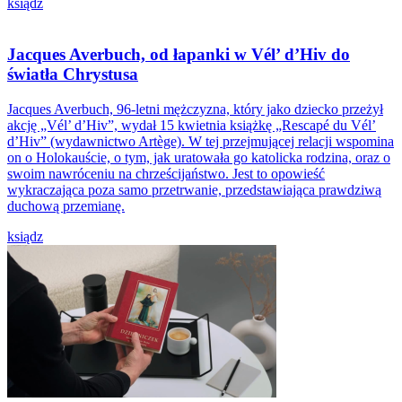
ksiądz
Jacques Averbuch, od łapanki w Vél’ d’Hiv do
światła Chrystusa
Jacques Averbuch, 96-letni mężczyzna, który jako dziecko przeżył
akcję „Vél’ d’Hiv”, wydał 15 kwietnia książkę „Rescapé du Vél’
d’Hiv” (wydawnictwo Artège). W tej przejmującej relacji wspomina
on o Holokauście, o tym, jak uratowała go katolicka rodzina, oraz o
swoim nawróceniu na chrześcijaństwo. Jest to opowieść
wykraczająca poza samo przetrwanie, przedstawiająca prawdziwą
duchową przemianę.
ksiądz