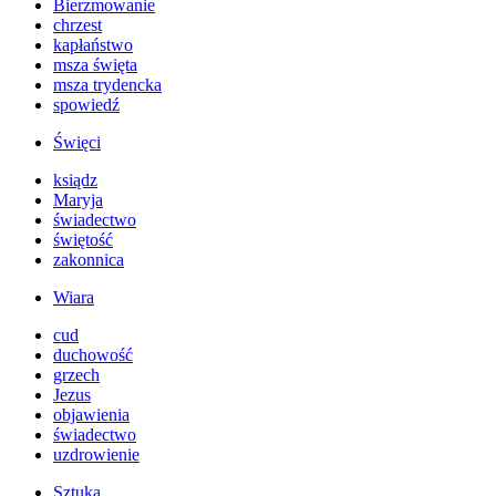
Bierzmowanie
chrzest
kapłaństwo
msza święta
msza trydencka
spowiedź
Święci
ksiądz
Maryja
świadectwo
świętość
zakonnica
Wiara
cud
duchowość
grzech
Jezus
objawienia
świadectwo
uzdrowienie
Sztuka