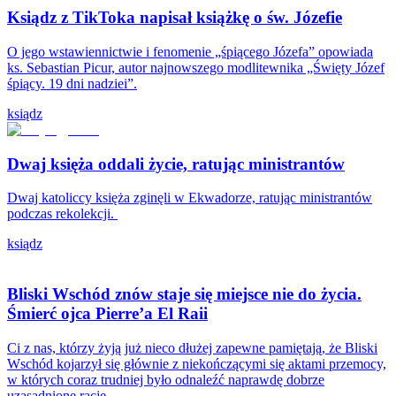
Ksiądz z TikToka napisał książkę o św. Józefie
O jego wstawiennictwie i fenomenie „śpiącego Józefa” opowiada
ks. Sebastian Picur, autor najnowszego modlitewnika „Święty Józef
śpiący. 19 dni nadziei”.
ksiądz
Dwaj księża oddali życie, ratując ministrantów
Dwaj katoliccy księża zginęli w Ekwadorze, ratując ministrantów
podczas rekolekcji.
ksiądz
Bliski Wschód znów staje się miejsce nie do życia.
Śmierć ojca Pierre’a El Raii
Ci z nas, którzy żyją już nieco dłużej zapewne pamiętają, że Bliski
Wschód kojarzył się głównie z niekończącymi się aktami przemocy,
w których coraz trudniej było odnaleźć naprawdę dobrze
uzasadnione racje.