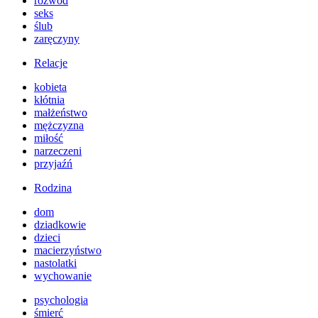
rozwód
seks
ślub
zaręczyny
Relacje
kobieta
kłótnia
małżeństwo
mężczyzna
miłość
narzeczeni
przyjaźń
Rodzina
dom
dziadkowie
dzieci
macierzyństwo
nastolatki
wychowanie
psychologia
śmierć