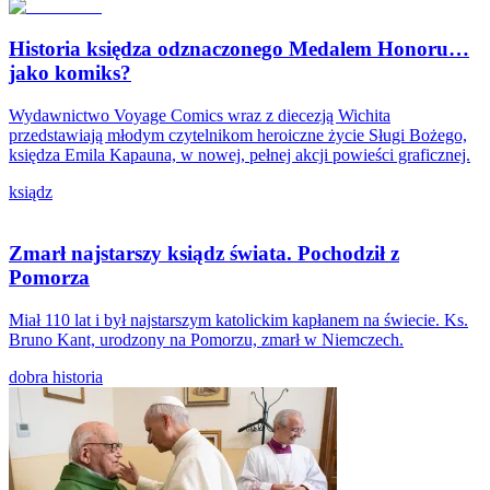
Historia księdza odznaczonego Medalem Honoru…
jako komiks?
Wydawnictwo Voyage Comics wraz z diecezją Wichita
przedstawiają młodym czytelnikom heroiczne życie Sługi Bożego,
księdza Emila Kapauna, w nowej, pełnej akcji powieści graficznej.
ksiądz
Zmarł najstarszy ksiądz świata. Pochodził z
Pomorza
Miał 110 lat i był najstarszym katolickim kapłanem na świecie. Ks.
Bruno Kant, urodzony na Pomorzu, zmarł w Niemczech.
dobra historia