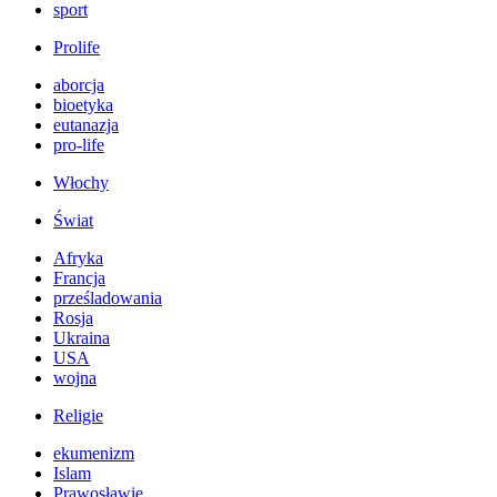
sport
Prolife
aborcja
bioetyka
eutanazja
pro-life
Włochy
Świat
Afryka
Francja
prześladowania
Rosja
Ukraina
USA
wojna
Religie
ekumenizm
Islam
Prawosławie