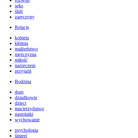
rozwód
seks
ślub
zaręczyny
Relacje
kobieta
kłótnia
małżeństwo
mężczyzna
miłość
narzeczeni
przyjaźń
Rodzina
dom
dziadkowie
dzieci
macierzyństwo
nastolatki
wychowanie
psychologia
śmierć