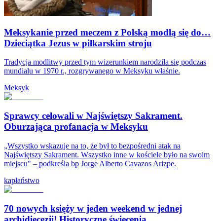
Meksykanie przed meczem z Polską modlą się do…
Dzieciątka Jezus w piłkarskim stroju
Tradycja modlitwy przed tym wizerunkiem narodziła się podczas
mundialu w 1970 r., rozgrywanego w Meksyku właśnie.
Meksyk
Sprawcy celowali w Najświętszy Sakrament.
Oburzająca profanacja w Meksyku
„Wszystko wskazuje na to, że był to bezpośredni atak na
Najświętszy Sakrament. Wszystko inne w kościele było na swoim
miejscu" – podkreśla bp Jorge Alberto Cavazos Arizpe.
kapłaństwo
70 nowych księży w jeden weekend w jednej
archidiecezji! Historyczne święcenia