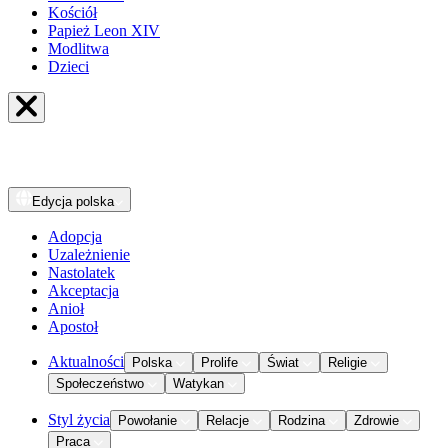
Kościół
Papież Leon XIV
Modlitwa
Dzieci
Edycja
polska
Adopcja
Uzależnienie
Nastolatek
Akceptacja
Anioł
Apostoł
Aktualności
Polska
Prolife
Świat
Religie
Społeczeństwo
Watykan
Styl życia
Powołanie
Relacje
Rodzina
Zdrowie
Praca