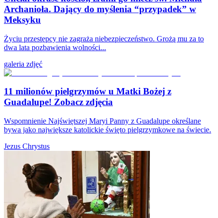
Archanioła. Dający do myślenia “przypadek” w
Meksyku
Życiu przestępcy nie zagraża niebezpieczeństwo. Grożą mu za to
dwa lata pozbawienia wolności...
galeria zdjęć
11 milionów pielgrzymów u Matki Bożej z
Guadalupe! Zobacz zdjęcia
Wspomnienie Najświętszej Maryi Panny z Guadalupe określane
bywa jako największe katolickie święto pielgrzymkowe na świecie.
Jezus Chrystus