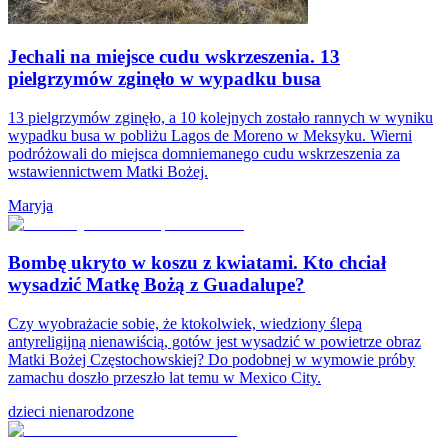
Jechali na miejsce cudu wskrzeszenia. 13
pielgrzymów zginęło w wypadku busa
13 pielgrzymów zginęło, a 10 kolejnych zostało rannych w wyniku
wypadku busa w pobliżu Lagos de Moreno w Meksyku. Wierni
podróżowali do miejsca domniemanego cudu wskrzeszenia za
wstawiennictwem Matki Bożej.
Maryja
Bombę ukryto w koszu z kwiatami. Kto chciał
wysadzić Matkę Bożą z Guadalupe?
Czy wyobrażacie sobie, że ktokolwiek, wiedziony ślepą
antyreligijną nienawiścią, gotów jest wysadzić w powietrze obraz
Matki Bożej Częstochowskiej? Do podobnej w wymowie próby
zamachu doszło przeszło lat temu w Mexico City.
dzieci nienarodzone