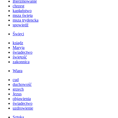
Bierzmowanie
chrzest
kapłaństwo
msza święta
msza trydencka
spowiedź
Święci
ksiądz
Maryja
świadectwo
świętość
zakonnica
Wiara
cud
duchowość
grzech
Jezus
objawienia
świadectwo
uzdrowienie
Sztuka