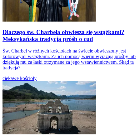
Dlaczego św. Charbela obwiesza się wstążkami?
Meksykańska tradycja próśb o cud
Św. Charbel w różnych kościołach na świecie obwieszony jest
kolorowymi wstążkami. Za ich pomocą wierni wyrażają prośby lub
dziękują mu za łaski otrzymane za jego wstawiennictwem. Skąd ta
tradycja?
ciekawe kościoły