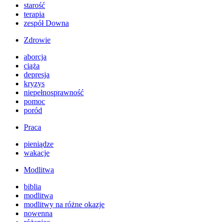
starość
terapia
zespół Downa
Zdrowie
aborcja
ciąża
depresja
kryzys
niepełnosprawność
pomoc
poród
Praca
pieniądze
wakacje
Modlitwa
biblia
modlitwa
modlitwy na różne okazje
nowenna