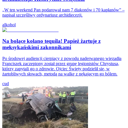
„W ten weekend Pan podarował nam 7 diakonów i 70 kapłanów” –
napisał szczęśliwy ordynariusz archidiecezji.
alkohol
Na bolące kolano tequila! Papież żartuje z
meksykańskimi zakonnikami
Po środowej audiencji cierpiący z powodu naderwanego więzadła
Franciszek zaczepiony został przez grupę legionistów Chrystusa,
którzy zapytali go o zdrowie. Ojciec Święty podzielił się, w
żartobliwych słowach, metodą na walkę z nękającym go bólem.
cud