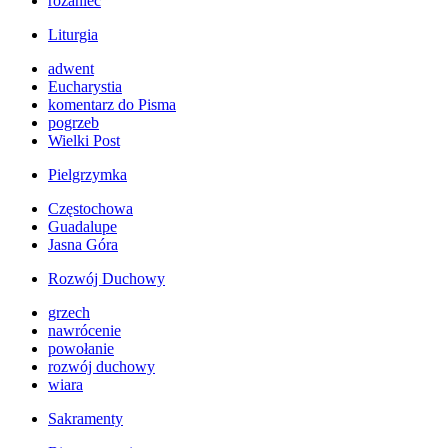
różaniec
Liturgia
adwent
Eucharystia
komentarz do Pisma
pogrzeb
Wielki Post
Pielgrzymka
Częstochowa
Guadalupe
Jasna Góra
Rozwój Duchowy
grzech
nawrócenie
powołanie
rozwój duchowy
wiara
Sakramenty