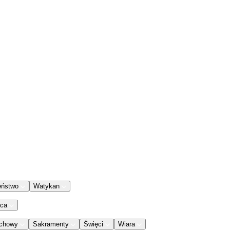
eństwo
Watykan
aca
chowy
Sakramenty
Święci
Wiara