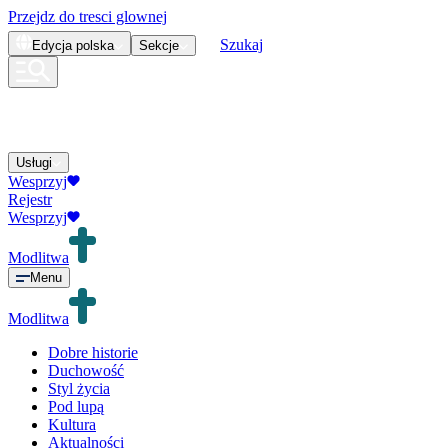
Przejdz do tresci glownej
Szukaj
Edycja
polska
Sekcje
Usługi
Wesprzyj
Rejestr
Wesprzyj
Modlitwa
Menu
Modlitwa
Dobre historie
Duchowość
Styl życia
Pod lupą
Kultura
Aktualności