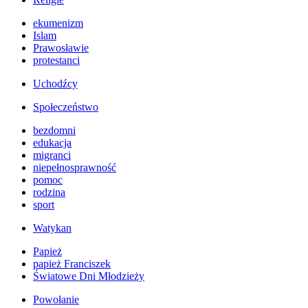
ekumenizm
Islam
Prawosławie
protestanci
Uchodźcy
Społeczeństwo
bezdomni
edukacja
migranci
niepełnosprawność
pomoc
rodzina
sport
Watykan
Papież
papież Franciszek
Światowe Dni Młodzieży
Powołanie