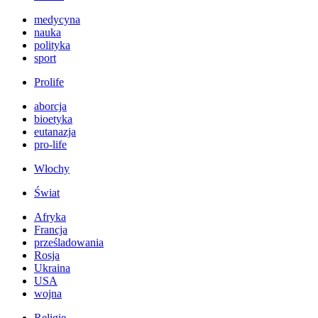
medycyna
nauka
polityka
sport
Prolife
aborcja
bioetyka
eutanazja
pro-life
Włochy
Świat
Afryka
Francja
prześladowania
Rosja
Ukraina
USA
wojna
Religie