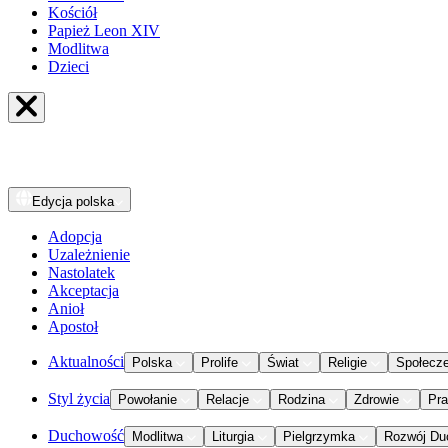
Kościół
Papież Leon XIV
Modlitwa
Dzieci
Edycja
polska
Adopcja
Uzależnienie
Nastolatek
Akceptacja
Anioł
Apostoł
Aktualności
Polska
Prolife
Świat
Religie
Społecz
Styl życia
Powołanie
Relacje
Rodzina
Zdrowie
Pr
Duchowość
Modlitwa
Liturgia
Pielgrzymka
Rozwój Du