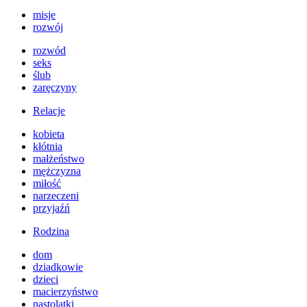
misje
rozwój
rozwód
seks
ślub
zaręczyny
Relacje
kobieta
kłótnia
małżeństwo
mężczyzna
miłość
narzeczeni
przyjaźń
Rodzina
dom
dziadkowie
dzieci
macierzyństwo
nastolatki