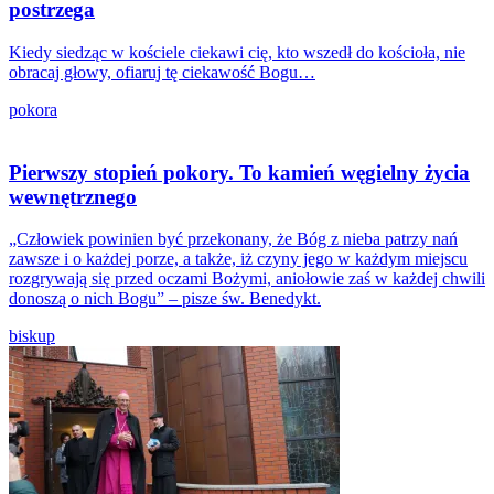
postrzega
Kiedy siedząc w kościele ciekawi cię, kto wszedł do kościoła, nie
obracaj głowy, ofiaruj tę ciekawość Bogu…
pokora
Pierwszy stopień pokory. To kamień węgielny życia
wewnętrznego
„Człowiek powinien być przekonany, że Bóg z nieba patrzy nań
zawsze i o każdej porze, a także, iż czyny jego w każdym miejscu
rozgrywają się przed oczami Bożymi, aniołowie zaś w każdej chwili
donoszą o nich Bogu” – pisze św. Benedykt.
biskup