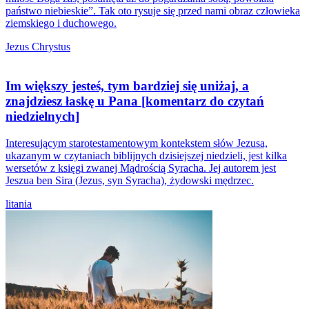
państwo niebieskie”. Tak oto rysuje się przed nami obraz człowieka
ziemskiego i duchowego.
Jezus Chrystus
Im większy jesteś, tym bardziej się uniżaj, a
znajdziesz łaskę u Pana [komentarz do czytań
niedzielnych]
Interesującym starotestamentowym kontekstem słów Jezusa,
ukazanym w czytaniach biblijnych dzisiejszej niedzieli, jest kilka
wersetów z księgi zwanej Mądrością Syracha. Jej autorem jest
Jeszua ben Sira (Jezus, syn Syracha), żydowski mędrzec.
litania