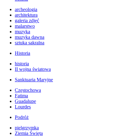
archeologia
architektura
galeria zdjęć
malarstwo
muzyka
muzyka dawna
sztuka sakralna
Historia
historia
II wojna światowa
Sanktuaria Maryjne
Częstochowa
Fatima
Guadalupe
Lourdes
Podróż
pielgrzymka
Ziemia Święta