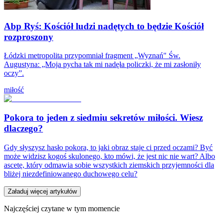
Abp Ryś: Kościół ludzi nadętych to będzie Kościół
rozproszony
Łódzki metropolita przypomniał fragment „Wyznań" Św.
Augustyna: „Moja pycha tak mi nadęła policzki, że mi zasłoniły
oczy”.
miłość
Pokora to jeden z siedmiu sekretów miłości. Wiesz
dlaczego?
Gdy słyszysz hasło pokora, to jaki obraz staje ci przed oczami? Być
może widzisz kogoś skulonego, kto mówi, że jest nic nie wart? Albo
ascetę, który odmawia sobie wszystkich ziemskich przyjemności dla
bliżej niezdefiniowanego duchowego celu?
Załaduj więcej artykułów
Najczęściej czytane w tym momencie