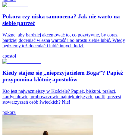
Pokora czy niska samoocena? Jak nie warto na
siebie patrzeć
Ważne, aby bardziej akcentować to, co pozytywne, by coraz
bardziej doceniać własną wartość i po prostu siebie lubić. Wtedy
będziemy też doceniać i lubić innych ludzi.
apostoł
Kiedy stajesz się „nieprzyjacielem Boga”? Papież
przypomina kłótnię apostołów
Kto jest najważniejszy w Kościele? Papież, biskupi, prałaci,
kardynałowie, proboszczowie najpiękniejszych parafii, prezesi
stowarzyszeń osób świeckich? Nie!
pokora