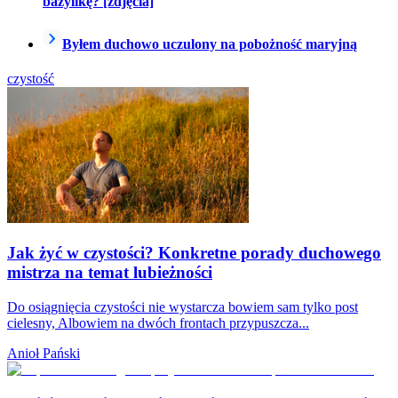
bazylikę? [zdjęcia]
Byłem duchowo uczulony na pobożność maryjną
czystość
Jak żyć w czystości? Konkretne porady duchowego
mistrza na temat lubieżności
Do osiągnięcia czystości nie wystarcza bowiem sam tylko post
cielesny, Albowiem na dwóch frontach przypuszcza...
Anioł Pański