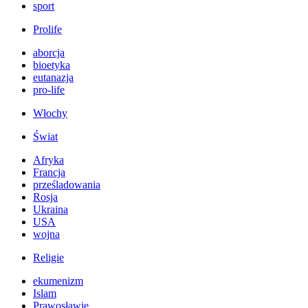
sport
Prolife
aborcja
bioetyka
eutanazja
pro-life
Włochy
Świat
Afryka
Francja
prześladowania
Rosja
Ukraina
USA
wojna
Religie
ekumenizm
Islam
Prawosławie