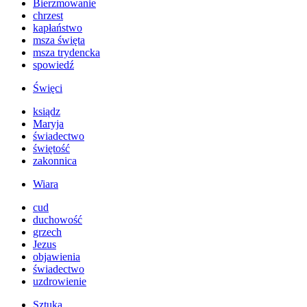
Bierzmowanie
chrzest
kapłaństwo
msza święta
msza trydencka
spowiedź
Święci
ksiądz
Maryja
świadectwo
świętość
zakonnica
Wiara
cud
duchowość
grzech
Jezus
objawienia
świadectwo
uzdrowienie
Sztuka