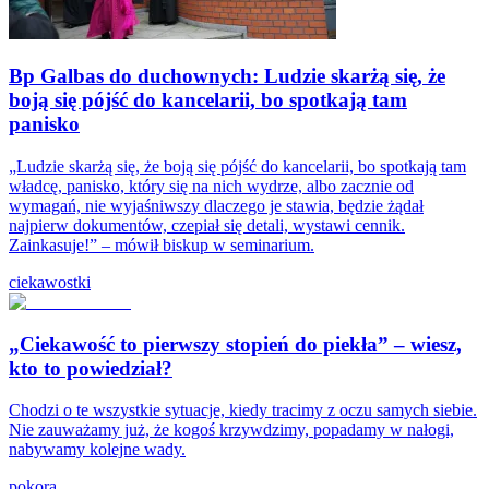
Bp Galbas do duchownych: Ludzie skarżą się, że
boją się pójść do kancelarii, bo spotkają tam
panisko
„Ludzie skarżą się, że boją się pójść do kancelarii, bo spotkają tam
władcę, panisko, który się na nich wydrze, albo zacznie od
wymagań, nie wyjaśniwszy dlaczego je stawia, będzie żądał
najpierw dokumentów, czepiał się detali, wystawi cennik.
Zainkasuje!” – mówił biskup w seminarium.
ciekawostki
„Ciekawość to pierwszy stopień do piekła” – wiesz,
kto to powiedział?
Chodzi o te wszystkie sytuacje, kiedy tracimy z oczu samych siebie.
Nie zauważamy już, że kogoś krzywdzimy, popadamy w nałogi,
nabywamy kolejne wady.
pokora