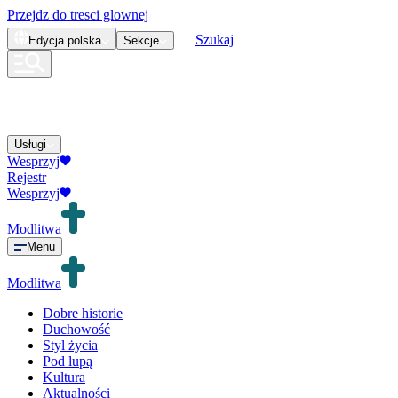
Przejdz do tresci glownej
Szukaj
Edycja
polska
Sekcje
Usługi
Wesprzyj
Rejestr
Wesprzyj
Modlitwa
Menu
Modlitwa
Dobre historie
Duchowość
Styl życia
Pod lupą
Kultura
Aktualności