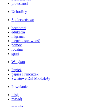
protestanci
Uchodźcy
Społeczeństwo
bezdomni
edukacja
migranci
niepełnosprawność
pomoc
rodzina
sport
Watykan
Papież
papież Franciszek
Światowe Dni Młodzieży
Powołanie
misje
rozwój