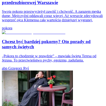
przedrozbiorowej Warszawie
Swoją pokorą przezwyciężył zawiść i chciwość. A zarazem męską
dumę. Mężczyźni oddawali coraz więcej. Aż wreszcie zdecydowali
wesprzeć ojca Klemensa całą wartością dzisiejszej wygranej.
pokora
Chcesz być bardziej pokorny? Oto porady od
samych świętych
„Pokora to chodzenie w prawdzie” – mawiała święta Teresa od
Jezusa. To przeciwieństwo pychy, egoizmu, zadufania.
abp Grzegorz Ryś