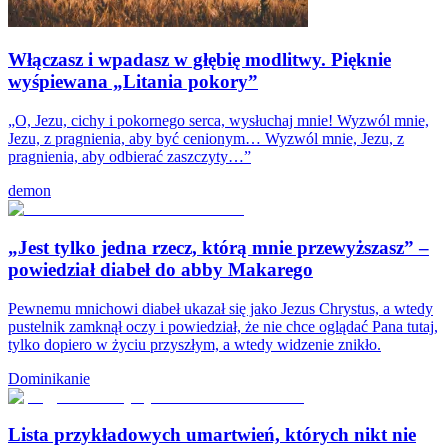
Włączasz i wpadasz w głębię modlitwy. Pięknie
wyśpiewana „Litania pokory”
„O, Jezu, cichy i pokornego serca, wysłuchaj mnie! Wyzwól mnie,
Jezu, z pragnienia, aby być cenionym… Wyzwól mnie, Jezu, z
pragnienia, aby odbierać zaszczyty…”
demon
„Jest tylko jedna rzecz, którą mnie przewyższasz” –
powiedział diabeł do abby Makarego
Pewnemu mnichowi diabeł ukazał się jako Jezus Chrystus, a wtedy
pustelnik zamknął oczy i powiedział, że nie chce oglądać Pana tutaj,
tylko dopiero w życiu przyszłym, a wtedy widzenie znikło.
Dominikanie
Lista przykładowych umartwień, których nikt nie