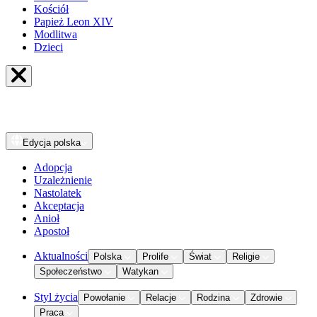
Kościół
Papież Leon XIV
Modlitwa
Dzieci
Edycja
polska
Adopcja
Uzależnienie
Nastolatek
Akceptacja
Anioł
Apostoł
Aktualności
Polska
Prolife
Świat
Religie
Społeczeństwo
Watykan
Styl życia
Powołanie
Relacje
Rodzina
Zdrowie
Praca