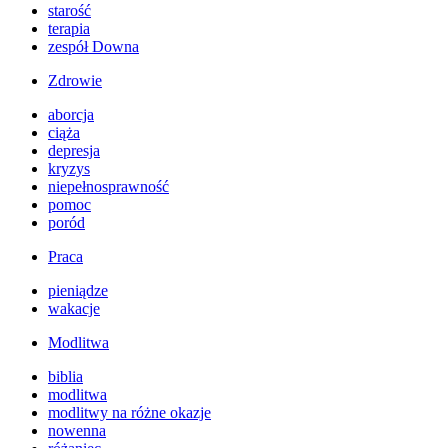
starość
terapia
zespół Downa
Zdrowie
aborcja
ciąża
depresja
kryzys
niepełnosprawność
pomoc
poród
Praca
pieniądze
wakacje
Modlitwa
biblia
modlitwa
modlitwy na różne okazje
nowenna