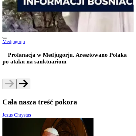
Medjugorju
m
Profanacja w Medjugorju. Aresztowano Polaka
po ataku na sanktuarium
Cała nasza treść pokora
Jezus Chrystus