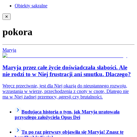
Obiekty sakralne
✕
pokora
Maryja
Maryja przez całe życie doświadczała słabości. Ale
nie rodzi to w Niej frustracji ani smutku. Dlaczego?
Wręcz przeciwnie, jest dla Niej okazją do nieustannego rozwoju,
wzrastania w wierze, przechodzenia z cnoty w cnotę. Dlatego nie
ma w Niej żadnej przemocy, agresji czy brutalności.
Budująca historia o tym, jak Maryja uratowała
przyszłego założyciela Opus Dei
Tu po raz pierwszy objawiła się Maryja! Znasz tę