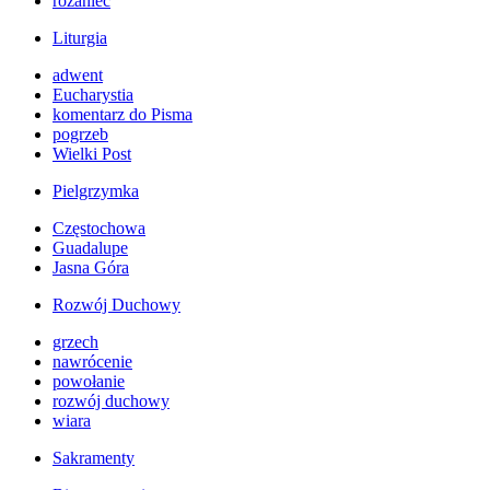
różaniec
Liturgia
adwent
Eucharystia
komentarz do Pisma
pogrzeb
Wielki Post
Pielgrzymka
Częstochowa
Guadalupe
Jasna Góra
Rozwój Duchowy
grzech
nawrócenie
powołanie
rozwój duchowy
wiara
Sakramenty