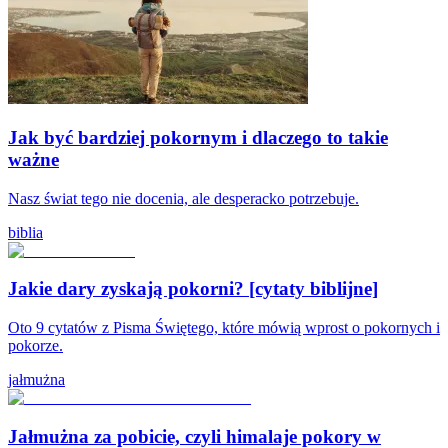
Jak być bardziej pokornym i dlaczego to takie
ważne
Nasz świat tego nie docenia, ale desperacko potrzebuje.
biblia
Jakie dary zyskają pokorni? [cytaty biblijne]
Oto 9 cytatów z Pisma Świętego, które mówią wprost o pokornych i
pokorze.
jałmużna
Jałmużna za pobicie, czyli himalaje pokory w