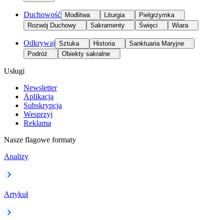
Duchowość
Modlitwa
Liturgia
Pielgrzymka
Rozwój Duchowy
Sakramenty
Święci
Wiara
Odkrywaj
Sztuka
Historia
Sanktuaria Maryjne
Podróż
Obiekty sakralne
Usługi
Newsletter
Aplikacja
Subskrypcja
Wesprzyj
Reklama
Nasze flagowe formaty
Analizy
Artykuł