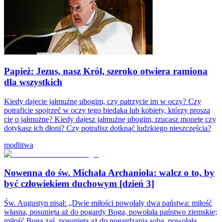
Papież: Jezus, nasz Król, szeroko otwiera ramiona
dla wszystkich
Kiedy dajecie jałmużnę ubogim, czy patrzycie im w oczy? Czy
potraficie spojrzeć w oczy tego biedaka lub kobiety, którzy proszą
cię o jałmużnę? Kiedy dajesz jałmużnę ubogim, rzucasz monetę czy
dotykasz ich dłoni? Czy potrafisz dotknąć ludzkiego nieszczęścia?
modlitwa
Nowenna do św. Michała Archanioła: walcz o to, by
być człowiekiem duchowym [dzień 3]
Św. Augustyn pisał: „Dwie miłości powołały dwa państwa: miłość
własna, posunięta aż do pogardy Boga, powołała państwo ziemskie;
miłość Boga zaś, posunięta aż do pogardzania sobą, powołała