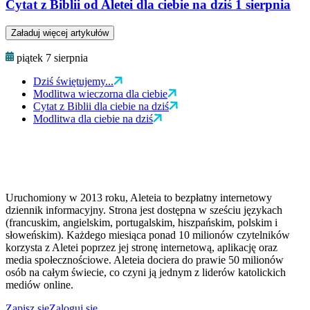
Cytat z Biblii od Aletei dla ciebie na dziś 1 sierpnia
Załaduj więcej artykułów
piątek 7 sierpnia
Dziś świętujemy...
Modlitwa wieczorna dla ciebie
Cytat z Biblii dla ciebie na dziś
Modlitwa dla ciebie na dziś
Uruchomiony w 2013 roku, Aleteia to bezpłatny internetowy
dziennik informacyjny. Strona jest dostępna w sześciu językach
(francuskim, angielskim, portugalskim, hiszpańskim, polskim i
słoweńskim). Każdego miesiąca ponad 10 milionów czytelników
korzysta z Aletei poprzez jej stronę internetową, aplikację oraz
media społecznościowe. Aleteia dociera do prawie 50 milionów
osób na całym świecie, co czyni ją jednym z liderów katolickich
mediów online.
Zapisz się
Zaloguj się