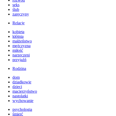
rozwód
seks
ślub
zaręczyny
Relacje
kobieta
kłótnia
małżeństwo
mężczyzna
miłość
narzeczeni
przyjaźń
Rodzina
dom
dziadkowie
dzieci
macierzyństwo
nastolatki
wychowanie
psychologia
śmierć