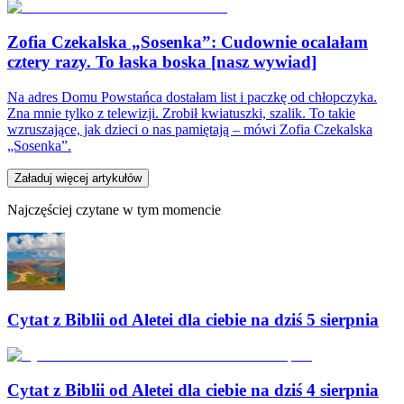
Zofia Czekalska „Sosenka”: Cudownie ocalałam
cztery razy. To łaska boska [nasz wywiad]
Na adres Domu Powstańca dostałam list i paczkę od chłopczyka.
Zna mnie tylko z telewizji. Zrobił kwiatuszki, szalik. To takie
wzruszające, jak dzieci o nas pamiętają – mówi Zofia Czekalska
„Sosenka”.
Załaduj więcej artykułów
Najczęściej czytane w tym momencie
Cytat z Biblii od Aletei dla ciebie na dziś 5 sierpnia
Cytat z Biblii od Aletei dla ciebie na dziś 4 sierpnia