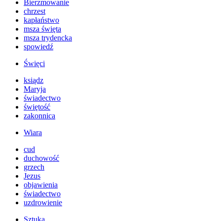
Bierzmowanie
chrzest
kapłaństwo
msza święta
msza trydencka
spowiedź
Święci
ksiądz
Maryja
świadectwo
świętość
zakonnica
Wiara
cud
duchowość
grzech
Jezus
objawienia
świadectwo
uzdrowienie
Sztuka