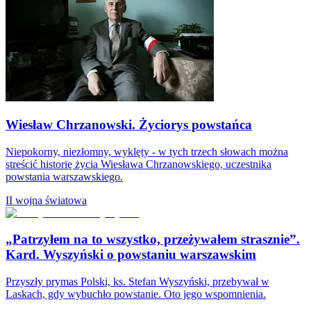
Wiesław Chrzanowski. Życiorys powstańca
Niepokorny, niezłomny, wyklęty - w tych trzech słowach można
streścić historię życia Wiesława Chrzanowskiego, uczestnika
powstania warszawskiego.
II wojna światowa
„Patrzyłem na to wszystko, przeżywałem strasznie”.
Kard. Wyszyński o powstaniu warszawskim
Przyszły prymas Polski, ks. Stefan Wyszyński, przebywał w
Laskach, gdy wybuchło powstanie. Oto jego wspomnienia.