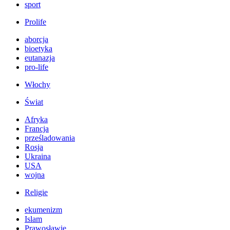
sport
Prolife
aborcja
bioetyka
eutanazja
pro-life
Włochy
Świat
Afryka
Francja
prześladowania
Rosja
Ukraina
USA
wojna
Religie
ekumenizm
Islam
Prawosławie