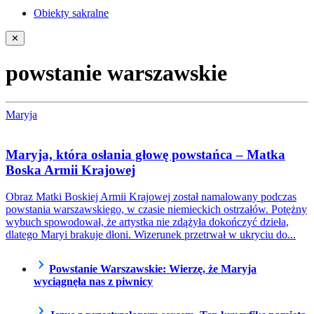
Obiekty sakralne
✕
powstanie warszawskie
Maryja
Maryja, która osłania głowę powstańca – Matka
Boska Armii Krajowej
Obraz Matki Boskiej Armii Krajowej został namalowany podczas
powstania warszawskiego, w czasie niemieckich ostrzałów. Potężny
wybuch spowodował, że artystka nie zdążyła dokończyć dzieła,
dlatego Maryi brakuje dłoni. Wizerunek przetrwał w ukryciu do...
Powstanie Warszawskie: Wierzę, że Maryja
wyciągnęła nas z piwnicy