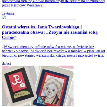
przedstawia rodzinę z nowo narodzonym dzieckiem na tle zburzonej
przez Niemców Warszawy.
czytanie
Ostatni wiersz ks. Jana Twardowskiego i
paradoksalna obawa: „Żebym nie zasłaniał sobą
Ciebie”
„W świecie niewiary próbuję mówić o wierze, w świecie bez
nadziei - o nadziei, w świecie bez miłości – o miłości” – pisał Jan od
biedronki, powstaniec warszawski, ksiądz, poeta i przyjaciel świata.
dzieci