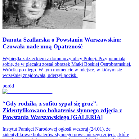
Danuta Szaflarska o Powstaniu Warszawskim:
Czuwała nade mną Opatrzność
Wybiegła z dzieckiem z domu przy ulicy Polnej. Przypomniała
sobie, że w plecaku został obrazek Matki Boskiej Ostrobramskiej.
Wróciła po niego. W tym momencie w miejsce, w którym się
wcześniej znajdowała, uderzył pocisk.
poród
“Gdy rodziła, z sufitu sypał się gruz”.
Zidentyfikowano bohaterów słynnego zdjęcia z
Powstania Warszawskiego [GALERIA]
Instytut Pamięci Narodowej ogłosił wczoraj (24.01), że
zidentyfikował bohaterów słynnego powstańczego zdjęcia, które