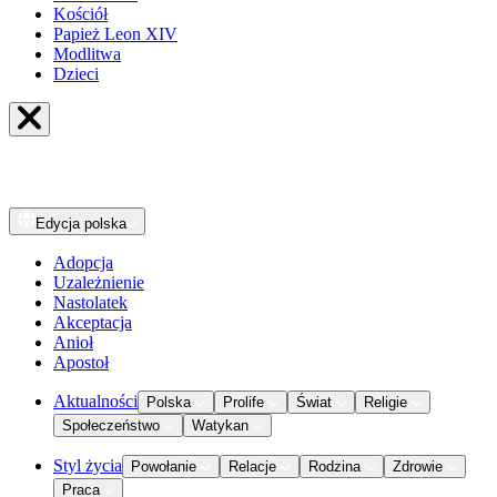
Kościół
Papież Leon XIV
Modlitwa
Dzieci
Edycja
polska
Adopcja
Uzależnienie
Nastolatek
Akceptacja
Anioł
Apostoł
Aktualności
Polska
Prolife
Świat
Religie
Społeczeństwo
Watykan
Styl życia
Powołanie
Relacje
Rodzina
Zdrowie
Praca