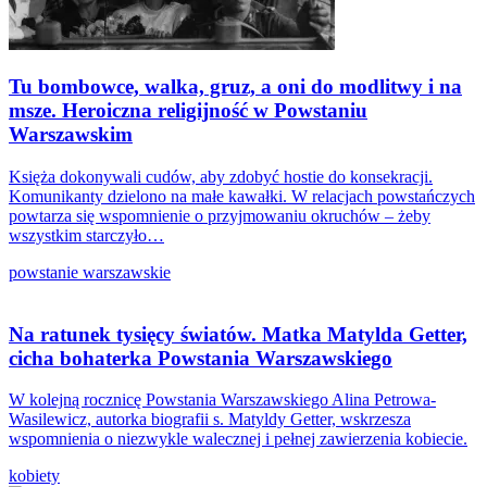
Tu bombowce, walka, gruz, a oni do modlitwy i na
msze. Heroiczna religijność w Powstaniu
Warszawskim
Księża dokonywali cudów, aby zdobyć hostie do konsekracji.
Komunikanty dzielono na małe kawałki. W relacjach powstańczych
powtarza się wspomnienie o przyjmowaniu okruchów – żeby
wszystkim starczyło…
powstanie warszawskie
Na ratunek tysięcy światów. Matka Matylda Getter,
cicha bohaterka Powstania Warszawskiego
W kolejną rocznicę Powstania Warszawskiego Alina Petrowa-
Wasilewicz, autorka biografii s. Matyldy Getter, wskrzesza
wspomnienia o niezwykle walecznej i pełnej zawierzenia kobiecie.
kobiety