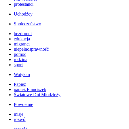
protestanci
Uchodźcy
Społeczeństwo
bezdomni
edukacja
migranci
niepełnosprawność
pomoc
rodzina
sport
Watykan
Papież
papież Franciszek
Światowe Dni Młodzieży
Powołanie
misje
rozwój