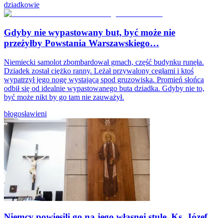
dziadkowie
Gdyby nie wypastowany but, być może nie
przeżyłby Powstania Warszawskiego…
Niemiecki samolot zbombardował gmach, część budynku runęła.
Dziadek został ciężko ranny. Leżał przywalony cegłami i ktoś
wypatrzył jego nogę wystającą spod gruzowiska. Promień słońca
odbił się od idealnie wypastowanego buta dziadka. Gdyby nie to,
być może nikt by go tam nie zauważył.
błogosławieni
Niemcy powiesili go na jego własnej stule. Ks. Józef