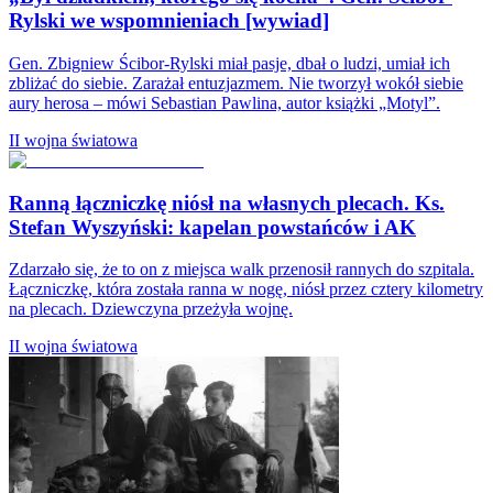
Rylski we wspomnieniach [wywiad]
Gen. Zbigniew Ścibor-Rylski miał pasje, dbał o ludzi, umiał ich
zbliżać do siebie. Zarażał entuzjazmem. Nie tworzył wokół siebie
aury herosa – mówi Sebastian Pawlina, autor książki „Motyl”.
II wojna światowa
Ranną łączniczkę niósł na własnych plecach. Ks.
Stefan Wyszyński: kapelan powstańców i AK
Zdarzało się, że to on z miejsca walk przenosił rannych do szpitala.
Łączniczkę, która została ranna w nogę, niósł przez cztery kilometry
na plecach. Dziewczyna przeżyła wojnę.
II wojna światowa