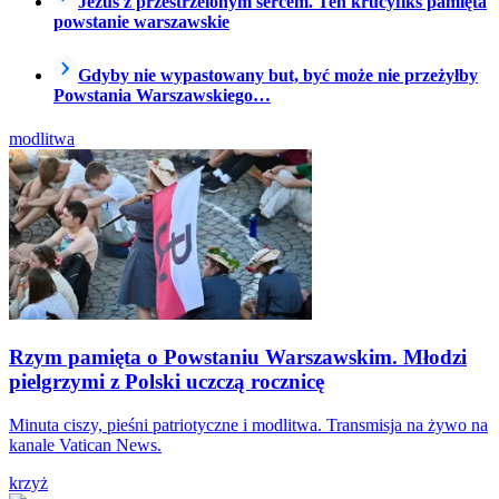
Jezus z przestrzelonym sercem. Ten krucyfiks pamięta
powstanie warszawskie
Gdyby nie wypastowany but, być może nie przeżyłby
Powstania Warszawskiego…
modlitwa
Rzym pamięta o Powstaniu Warszawskim. Młodzi
pielgrzymi z Polski uczczą rocznicę
Minuta ciszy, pieśni patriotyczne i modlitwa. Transmisja na żywo na
kanale Vatican News.
krzyż