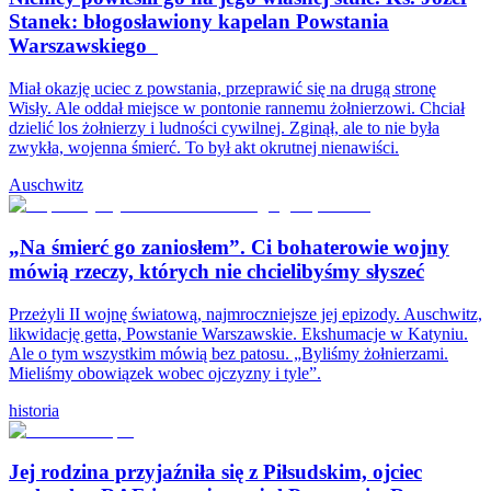
Stanek: błogosławiony kapelan Powstania
Warszawskiego
Miał okazję uciec z powstania, przeprawić się na drugą stronę
Wisły. Ale oddał miejsce w pontonie rannemu żołnierzowi. Chciał
dzielić los żołnierzy i ludności cywilnej. Zginął, ale to nie była
zwykła, wojenna śmierć. To był akt okrutnej nienawiści.
Auschwitz
„Na śmierć go zaniosłem”. Ci bohaterowie wojny
mówią rzeczy, których nie chcielibyśmy słyszeć
Przeżyli II wojnę światową, najmroczniejsze jej epizody. Auschwitz,
likwidację getta, Powstanie Warszawskie. Ekshumacje w Katyniu.
Ale o tym wszystkim mówią bez patosu. „Byliśmy żołnierzami.
Mieliśmy obowiązek wobec ojczyzny i tyle”.
historia
Jej rodzina przyjaźniła się z Piłsudskim, ojciec