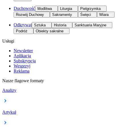
Duchowość
Modlitwa
Liturgia
Pielgrzymka
Rozwój Duchowy
Sakramenty
Święci
Wiara
Odkrywaj
Sztuka
Historia
Sanktuaria Maryjne
Podróż
Obiekty sakralne
Usługi
Newsletter
Aplikacja
Subskrypcja
Wesprzyj
Reklama
Nasze flagowe formaty
Analizy
Artykuł