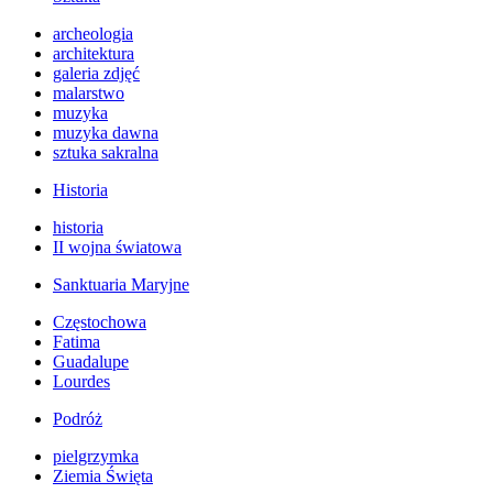
archeologia
architektura
galeria zdjęć
malarstwo
muzyka
muzyka dawna
sztuka sakralna
Historia
historia
II wojna światowa
Sanktuaria Maryjne
Częstochowa
Fatima
Guadalupe
Lourdes
Podróż
pielgrzymka
Ziemia Święta