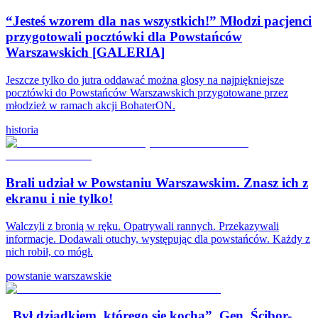
“Jesteś wzorem dla nas wszystkich!” Młodzi pacjenci
przygotowali pocztówki dla Powstańców
Warszawskich [GALERIA]
Jeszcze tylko do jutra oddawać można głosy na najpiękniejsze
pocztówki do Powstańców Warszawskich przygotowane przez
młodzież w ramach akcji BohaterON.
historia
Brali udział w Powstaniu Warszawskim. Znasz ich z
ekranu i nie tylko!
Walczyli z bronią w ręku. Opatrywali rannych. Przekazywali
informacje. Dodawali otuchy, występując dla powstańców. Każdy z
nich robił, co mógł.
powstanie warszawskie
„Był dziadkiem, którego się kocha”. Gen. Ścibor-