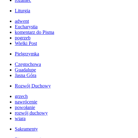
różaniec
Liturgia
adwent
Eucharystia
komentarz do Pisma
pogrzeb
Wielki Post
Pielgrzymka
Częstochowa
Guadalupe
Jasna Góra
Rozwój Duchowy
grzech
nawrócenie
powołanie
rozwój duchowy
wiara
Sakramenty