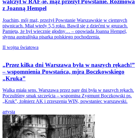
walczył w RAF-ie, mąż przeżył Powstanie. Rozmowa
z Joanną Hempel
Joachim, mój mąż, przeżył Powstanie Warszawskie w ciemnych
piwnicach. Miał wtedy 5,5 roku. Bawił się z dziećmi w gruzach.
Pamięta, że był wiecznie głodny… – opowiada Joanna Hempel,
słynna australijska pisarka polskiego pochodzenia.
II wojna światowa
„Przez kilka dni Warszawa była w naszych rękach!”
– wspomnienia Powstańca, mjra Boczkowskiego
„Kruka”
Walka miała sens. Warszawa przez parę dni była w naszych rękach.
Poczuliśmy smak szczęścia – wspomina Zygmunt Boczkowski ps.
„Kruk”, żołnierz AK i zrzeszenia WIN, powstaniec warszawski.
artysta