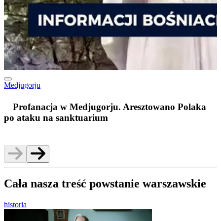
Medjugorju
m
Profanacja w Medjugorju. Aresztowano Polaka
po ataku na sanktuarium
Cała nasza treść powstanie warszawskie
historia