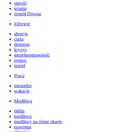
starość
terapia
zespół Downa
Zdrowie
aborcja
ciąża
depresja
kryzys
niepełnosprawność
pomoc
poród
Praca
pieniądze
wakacje
Modlitwa
biblia
modlitwa
modlitwy na różne okazje
nowenna