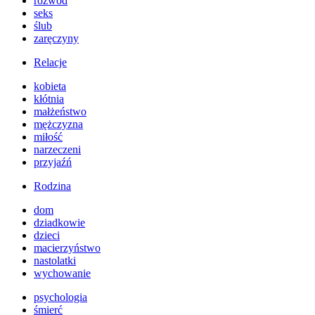
rozwód
seks
ślub
zaręczyny
Relacje
kobieta
kłótnia
małżeństwo
mężczyzna
miłość
narzeczeni
przyjaźń
Rodzina
dom
dziadkowie
dzieci
macierzyństwo
nastolatki
wychowanie
psychologia
śmierć