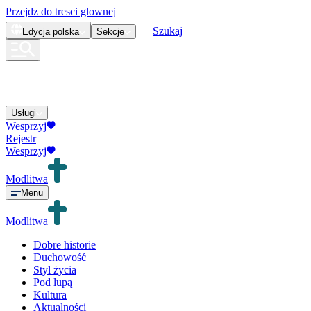
Przejdz do tresci glownej
Szukaj
Edycja
polska
Sekcje
Usługi
Wesprzyj
Rejestr
Wesprzyj
Modlitwa
Menu
Modlitwa
Dobre historie
Duchowość
Styl życia
Pod lupą
Kultura
Aktualności