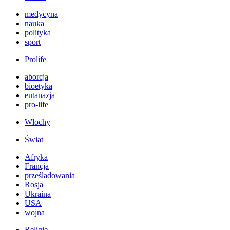
medycyna
nauka
polityka
sport
Prolife
aborcja
bioetyka
eutanazja
pro-life
Włochy
Świat
Afryka
Francja
prześladowania
Rosja
Ukraina
USA
wojna
Religie