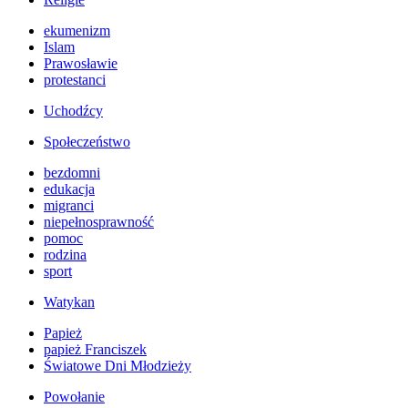
ekumenizm
Islam
Prawosławie
protestanci
Uchodźcy
Społeczeństwo
bezdomni
edukacja
migranci
niepełnosprawność
pomoc
rodzina
sport
Watykan
Papież
papież Franciszek
Światowe Dni Młodzieży
Powołanie