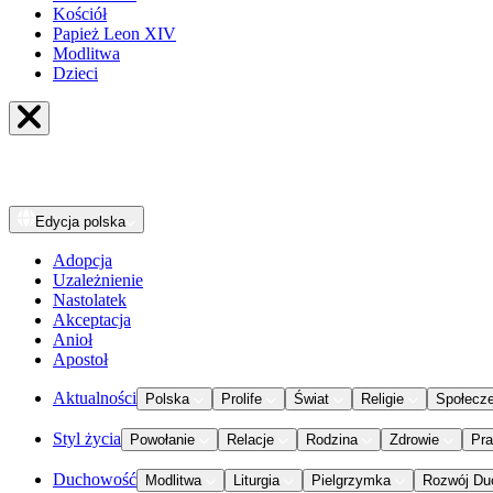
Kościół
Papież Leon XIV
Modlitwa
Dzieci
Edycja
polska
Adopcja
Uzależnienie
Nastolatek
Akceptacja
Anioł
Apostoł
Aktualności
Polska
Prolife
Świat
Religie
Społecz
Styl życia
Powołanie
Relacje
Rodzina
Zdrowie
Pr
Duchowość
Modlitwa
Liturgia
Pielgrzymka
Rozwój Du