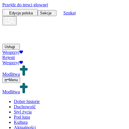
Przejdz do tresci glownej
Szukaj
Edycja
polska
Sekcje
Usługi
Wesprzyj
Rejestr
Wesprzyj
Modlitwa
Menu
Modlitwa
Dobre historie
Duchowość
Styl życia
Pod lupą
Kultura
Aktualności