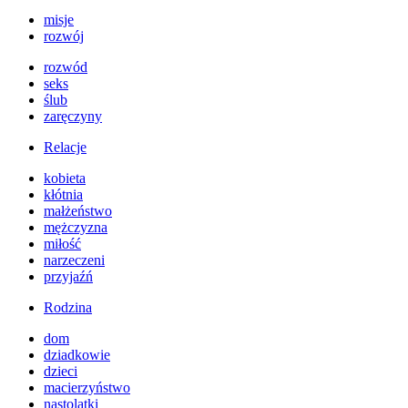
misje
rozwój
rozwód
seks
ślub
zaręczyny
Relacje
kobieta
kłótnia
małżeństwo
mężczyzna
miłość
narzeczeni
przyjaźń
Rodzina
dom
dziadkowie
dzieci
macierzyństwo
nastolatki