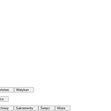
eństwo
Watykan
aca
chowy
Sakramenty
Święci
Wiara