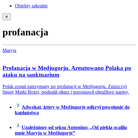
Obiekty sakralne
✕
profanacja
Maryja
Profanacja w Medjugorju. Aresztowano Polaka po
ataku na sanktuarium
Polak został zatrzymany po profanacji w Medjugorju. Zniszczył
figurę Matki Bożej, podpalił ołtarz i pozostawił obraźliwe napisy.
Adwokat, który w Medjugorje odkrył powołanie do
kapłaństwa
Uzależniony od seksu Antonino: „Od piekła ocaliła
mnie Maryja w Medjugorje”