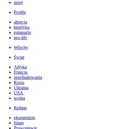
sport
Prolife
aborcja
bioetyka
eutanazja
pro-life
Włochy
Świat
Afryka
Francja
prześladowania
Rosja
Ukraina
USA
wojna
Religie
ekumenizm
Islam
Prawosławie