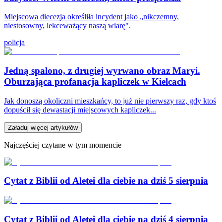
Miejscowa diecezja określiła incydent jako „nikczemny,
niestosowny, lekceważący naszą wiarę".
policja
Jedną spalono, z drugiej wyrwano obraz Maryi.
Oburzająca profanacja kapliczek w Kielcach
Jak donoszą okoliczni mieszkańcy, to już nie pierwszy raz, gdy ktoś
dopuścił się dewastacji miejscowych kapliczek...
Załaduj więcej artykułów
Najczęściej czytane w tym momencie
Cytat z Biblii od Aletei dla ciebie na dziś 5 sierpnia
Cytat z Biblii od Aletei dla ciebie na dziś 4 sierpnia