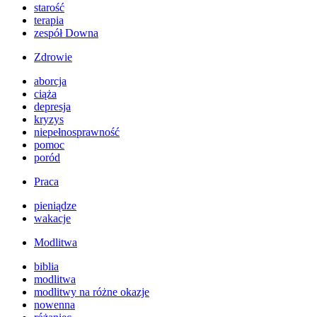
starość
terapia
zespół Downa
Zdrowie
aborcja
ciąża
depresja
kryzys
niepełnosprawność
pomoc
poród
Praca
pieniądze
wakacje
Modlitwa
biblia
modlitwa
modlitwy na różne okazje
nowenna