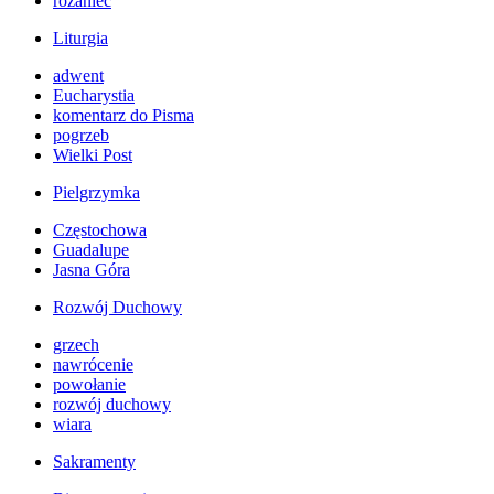
różaniec
Liturgia
adwent
Eucharystia
komentarz do Pisma
pogrzeb
Wielki Post
Pielgrzymka
Częstochowa
Guadalupe
Jasna Góra
Rozwój Duchowy
grzech
nawrócenie
powołanie
rozwój duchowy
wiara
Sakramenty