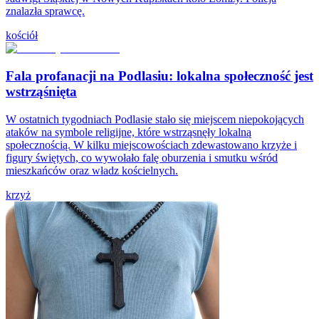
znalazła sprawcę.
kościół
Fala profanacji na Podlasiu: lokalna społeczność jest
wstrząśnięta
W ostatnich tygodniach Podlasie stało się miejscem niepokojących
ataków na symbole religijne, które wstrząsnęły lokalną
społecznością. W kilku miejscowościach zdewastowano krzyże i
figury świętych, co wywołało falę oburzenia i smutku wśród
mieszkańców oraz władz kościelnych.
krzyż