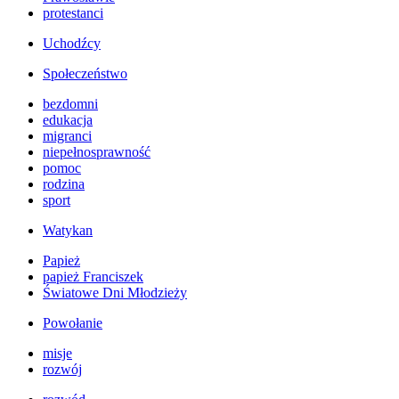
protestanci
Uchodźcy
Społeczeństwo
bezdomni
edukacja
migranci
niepełnosprawność
pomoc
rodzina
sport
Watykan
Papież
papież Franciszek
Światowe Dni Młodzieży
Powołanie
misje
rozwój