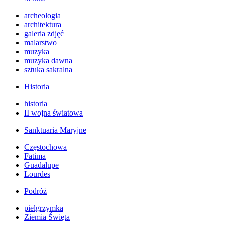
archeologia
architektura
galeria zdjęć
malarstwo
muzyka
muzyka dawna
sztuka sakralna
Historia
historia
II wojna światowa
Sanktuaria Maryjne
Częstochowa
Fatima
Guadalupe
Lourdes
Podróż
pielgrzymka
Ziemia Święta