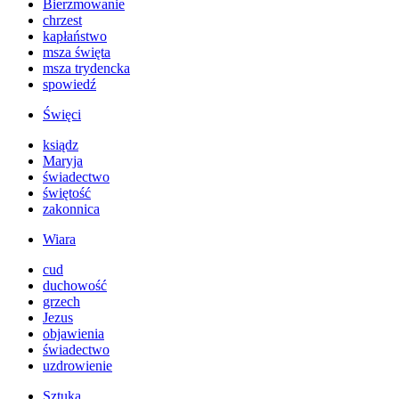
Bierzmowanie
chrzest
kapłaństwo
msza święta
msza trydencka
spowiedź
Święci
ksiądz
Maryja
świadectwo
świętość
zakonnica
Wiara
cud
duchowość
grzech
Jezus
objawienia
świadectwo
uzdrowienie
Sztuka