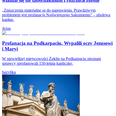
włamał się do tabernakulum i rozrzucił Hostie
„Zniszczenia materialne są do naprawienia. Prawdziwym
problemem jest profanacja Najświętszego Sakramentu” – ubolewa
kapłan.
Jezus
Profanacja na Podkarpaciu. Wypalili oczy Jezusowi
i Maryi
W niewielkiej miejscowości Żuklin na Podkarpaciu nieznani
sprawcy sprofanowali 150-letnią kapliczkę.
bazylika