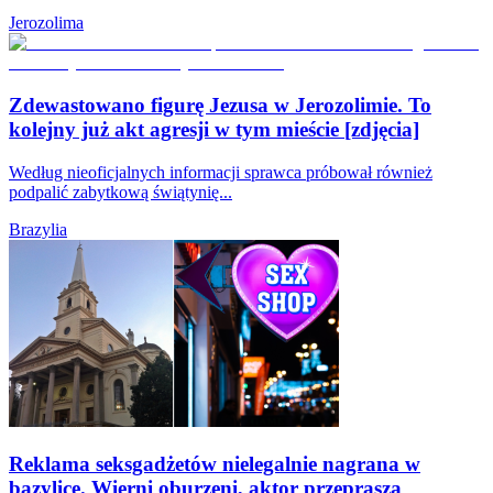
Jerozolima
Zdewastowano figurę Jezusa w Jerozolimie. To
kolejny już akt agresji w tym mieście [zdjęcia]
Według nieoficjalnych informacji sprawca próbował również
podpalić zabytkową świątynię...
Brazylia
Reklama seksgadżetów nielegalnie nagrana w
bazylice. Wierni oburzeni, aktor przeprasza