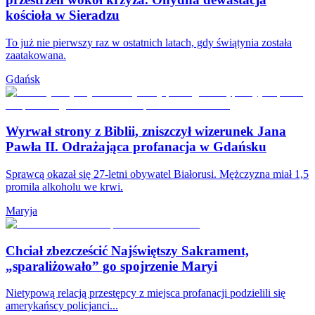
kościoła w Sieradzu
To już nie pierwszy raz w ostatnich latach, gdy świątynia została
zaatakowana.
Gdańsk
Wyrwał strony z Biblii, zniszczył wizerunek Jana
Pawła II. Odrażająca profanacja w Gdańsku
Sprawcą okazał się 27-letni obywatel Białorusi. Mężczyzna miał 1,5
promila alkoholu we krwi.
Maryja
Chciał zbezcześcić Najświętszy Sakrament,
„sparaliżowało” go spojrzenie Maryi
Nietypową relacją przestępcy z miejsca profanacji podzielili się
amerykańscy policjanci...