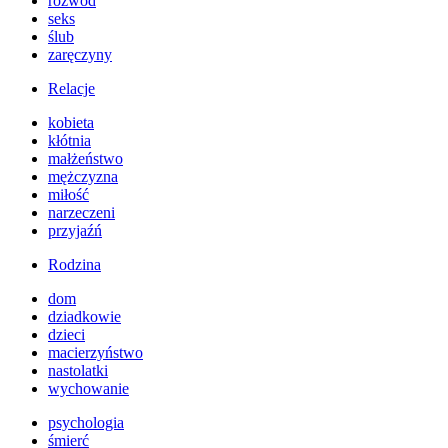
rozwód
seks
ślub
zaręczyny
Relacje
kobieta
kłótnia
małżeństwo
mężczyzna
miłość
narzeczeni
przyjaźń
Rodzina
dom
dziadkowie
dzieci
macierzyństwo
nastolatki
wychowanie
psychologia
śmierć