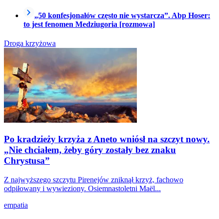
„50 konfesjonałów często nie wystarcza”. Abp Hoser:
to jest fenomen Medziugoria [rozmowa]
Droga krzyżowa
Po kradzieży krzyża z Aneto wniósł na szczyt nowy.
„Nie chciałem, żeby góry zostały bez znaku
Chrystusa”
Z najwyższego szczytu Pirenejów zniknął krzyż, fachowo
odpiłowany i wywieziony. Osiemnastoletni Maël...
empatia