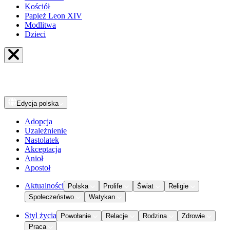
Kościół
Papież Leon XIV
Modlitwa
Dzieci
Edycja
polska
Adopcja
Uzależnienie
Nastolatek
Akceptacja
Anioł
Apostoł
Aktualności
Polska
Prolife
Świat
Religie
Społeczeństwo
Watykan
Styl życia
Powołanie
Relacje
Rodzina
Zdrowie
Praca