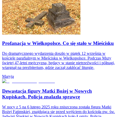
Profanacja w Wielkopolsce. Co się stało w Mieścisku
Do dramatycznego wydarzenia doszło w piątek 12 września w
kościele parafialnym w Mieścisku w Wielkopolsce. Podczas Mszy
świętej 47-letni mężczyzna, będący w stanie nietrzeźwości i półnagi,
wtargnął na prezbiterium, gdzie zaczął zakłócać liturgię.
Maryja
Dewastacja figury Matki Bożej w Nowych
Kupiskach. Policja znalazła sprawcę
W nocy z 5 na 6 lutego 2025 roku zniszczona została figura Matki
Bożej Fatimskiej, znajdująca się przed wejściem do kościoła pw. św.
Jadwigi Śląskiej w Nowych Kupiskach koło Łomży. Policja