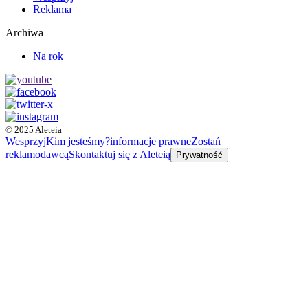
Reklama
Archiwa
Na rok
© 2025 Aleteia
Wesprzyj
Kim jesteśmy?
informacje prawne
Zostań
reklamodawcą
Skontaktuj się z Aleteią
Prywatność