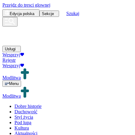
Przejdz do tresci glownej
Szukaj
Edycja
polska
Sekcje
Usługi
Wesprzyj
Rejestr
Wesprzyj
Modlitwa
Menu
Modlitwa
Dobre historie
Duchowość
Styl życia
Pod lupą
Kultura
Aktualności