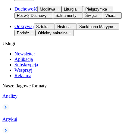
Duchowość
Modlitwa
Liturgia
Pielgrzymka
Rozwój Duchowy
Sakramenty
Święci
Wiara
Odkrywaj
Sztuka
Historia
Sanktuaria Maryjne
Podróż
Obiekty sakralne
Usługi
Newsletter
Aplikacja
Subskrypcja
Wesprzyj
Reklama
Nasze flagowe formaty
Analizy
Artykuł