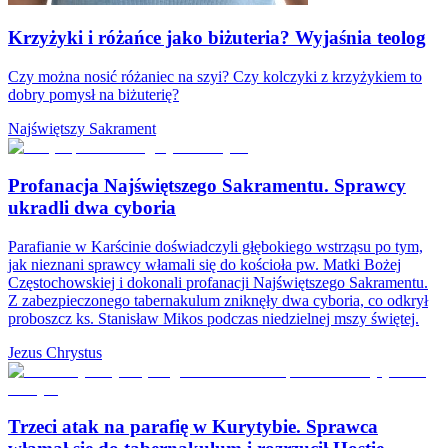
Krzyżyki i różańce jako biżuteria? Wyjaśnia teolog
Czy można nosić różaniec na szyi? Czy kolczyki z krzyżykiem to
dobry pomysł na biżuterię?
Najświętszy Sakrament
Profanacja Najświętszego Sakramentu. Sprawcy
ukradli dwa cyboria
Parafianie w Karścinie doświadczyli głębokiego wstrząsu po tym,
jak nieznani sprawcy włamali się do kościoła pw. Matki Bożej
Częstochowskiej i dokonali profanacji Najświętszego Sakramentu.
Z zabezpieczonego tabernakulum zniknęły dwa cyboria, co odkrył
proboszcz ks. Stanisław Mikos podczas niedzielnej mszy świętej.
Jezus Chrystus
Trzeci atak na parafię w Kurytybie. Sprawca