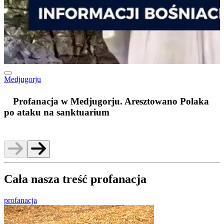
Medjugorju
m
Profanacja w Medjugorju. Aresztowano Polaka
po ataku na sanktuarium
Cała nasza treść profanacja
profanacja