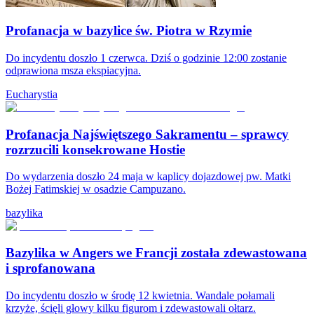
Profanacja w bazylice św. Piotra w Rzymie
Do incydentu doszło 1 czerwca. Dziś o godzinie 12:00 zostanie
odprawiona msza ekspiacyjna.
Eucharystia
Profanacja Najświętszego Sakramentu – sprawcy
rozrzucili konsekrowane Hostie
Do wydarzenia doszło 24 maja w kaplicy dojazdowej pw. Matki
Bożej Fatimskiej w osadzie Campuzano.
bazylika
Bazylika w Angers we Francji została zdewastowana
i sprofanowana
Do incydentu doszło w środę 12 kwietnia. Wandale połamali
krzyże, ścięli głowy kilku figurom i zdewastowali ołtarz.