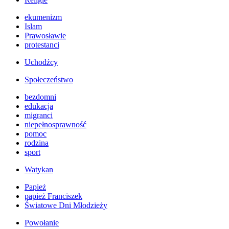
ekumenizm
Islam
Prawosławie
protestanci
Uchodźcy
Społeczeństwo
bezdomni
edukacja
migranci
niepełnosprawność
pomoc
rodzina
sport
Watykan
Papież
papież Franciszek
Światowe Dni Młodzieży
Powołanie