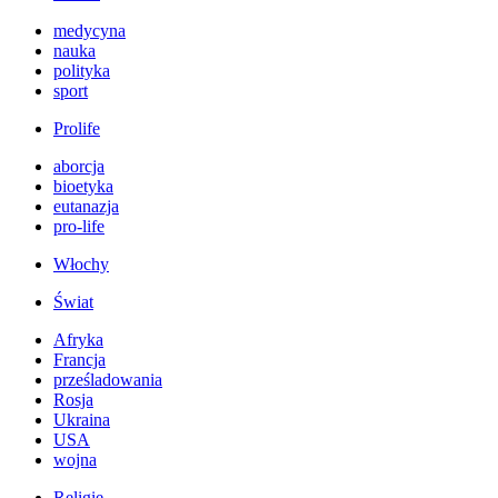
medycyna
nauka
polityka
sport
Prolife
aborcja
bioetyka
eutanazja
pro-life
Włochy
Świat
Afryka
Francja
prześladowania
Rosja
Ukraina
USA
wojna
Religie