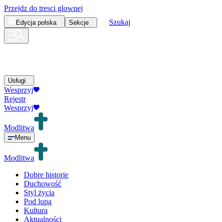
Przejdz do tresci glownej
Szukaj
Edycja
polska
Sekcje
Usługi
Wesprzyj
Rejestr
Wesprzyj
Modlitwa
Menu
Modlitwa
Dobre historie
Duchowość
Styl życia
Pod lupą
Kultura
Aktualności