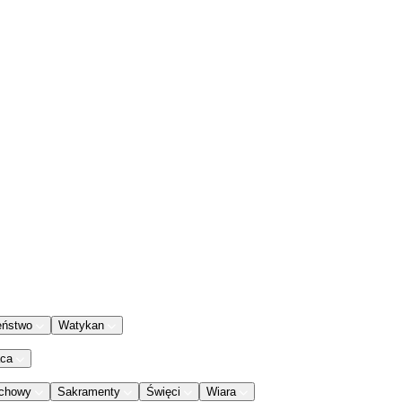
eństwo
Watykan
aca
chowy
Sakramenty
Święci
Wiara