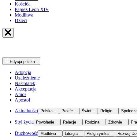
Kościół
Papież Leon XIV
Modlitwa
Dzieci
Edycja
polska
Adopcja
Uzależnienie
Nastolatek
Akceptacja
Anioł
Apostoł
Aktualności
Polska
Prolife
Świat
Religie
Społecz
Styl życia
Powołanie
Relacje
Rodzina
Zdrowie
Pr
Duchowość
Modlitwa
Liturgia
Pielgrzymka
Rozwój Du