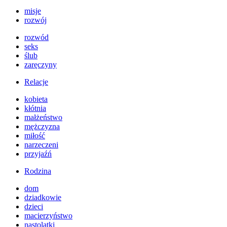
misje
rozwój
rozwód
seks
ślub
zaręczyny
Relacje
kobieta
kłótnia
małżeństwo
mężczyzna
miłość
narzeczeni
przyjaźń
Rodzina
dom
dziadkowie
dzieci
macierzyństwo
nastolatki