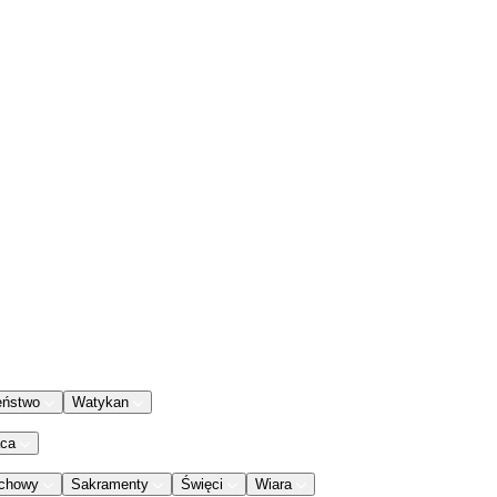
eństwo
Watykan
aca
chowy
Sakramenty
Święci
Wiara