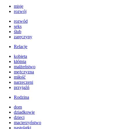
misje
rozwój
rozwód
seks
ślub
zaręczyny
Relacje
kobieta
kłótnia
małżeństwo
mężczyzna
miłość
narzeczeni
przyjaźń
Rodzina
dom
dziadkowie
dzieci
macierzyństwo
nastolatki