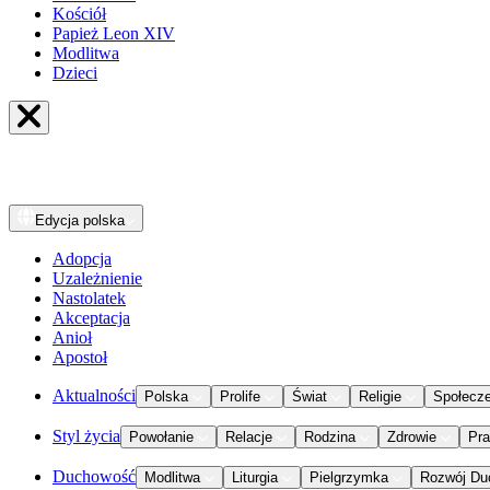
Kościół
Papież Leon XIV
Modlitwa
Dzieci
Edycja
polska
Adopcja
Uzależnienie
Nastolatek
Akceptacja
Anioł
Apostoł
Aktualności
Polska
Prolife
Świat
Religie
Społecz
Styl życia
Powołanie
Relacje
Rodzina
Zdrowie
Pr
Duchowość
Modlitwa
Liturgia
Pielgrzymka
Rozwój Du