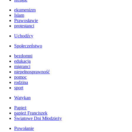
ekumenizm
Islam
Prawosławie
protestanci
Uchodźcy
Społeczeństwo
bezdomni
edukacja
migranci
niepełnosprawność
pomoc
rodzina
sport
Watykan
Papież
papież Franciszek
Światowe Dni Młodzieży
Powołanie