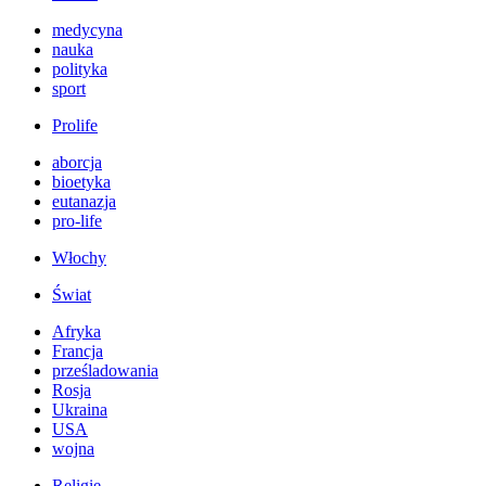
medycyna
nauka
polityka
sport
Prolife
aborcja
bioetyka
eutanazja
pro-life
Włochy
Świat
Afryka
Francja
prześladowania
Rosja
Ukraina
USA
wojna
Religie