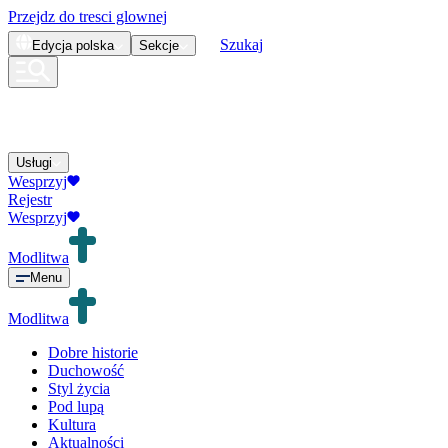
Przejdz do tresci glownej
Szukaj
Edycja
polska
Sekcje
Usługi
Wesprzyj
Rejestr
Wesprzyj
Modlitwa
Menu
Modlitwa
Dobre historie
Duchowość
Styl życia
Pod lupą
Kultura
Aktualności