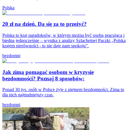
Polska
20 zł na dzień. Da się za to przeżyć?
Polska to kraj paradoksów, w którym można być osobą pracującą i
biedną jednocześnie – wynika z analizy Szlachetnej Paczki „Polska
krajem nierówności - to nie daje nam spokoju”.
bezdomni
Jak zimą pomagać osobom w kryzysie
bezdomności? Poznaj 8 sposobów:
Ponad 30 tys. osób w Polsce żyje z piętnem bezdomności. Zima to
dla nich najtrudniejszy czas.
bezdomni