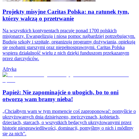
Projekty misyjne Caritas Polska: na ratunek tym,
którzy walczą o przetrwanie
Na wszystkich kontynentach pracuje ponad 1700 polskich
misjonarzy. Ewangelizują i niosą pomoc najbardziej potrzebującym.
Budują szkoły i szpitale, organizują programy dożywiania, opiekują
się osobami starszymi oraz niepełnosprawnymi. Caritas Polska
wspiera działalność wielu z nich dzięki funduszom przekazanym
przez darczyńców.
Afryka
Papież: Nie zapominajcie o ubogich, bo to oni
otworzą wam bramy nieba!
„Chciałbym wam w tym momencie coś zaproponować: pomyślcie o
ukrzyżowanych dnia dzisiejszego, mężczyznach, kobietach,
dzieciach, starcach, o wszystkich będących ukrzyżowanymi przez
historie niesprawiedliwości, dominacji, pomyślmy o nich i módlmy
się za nich”.