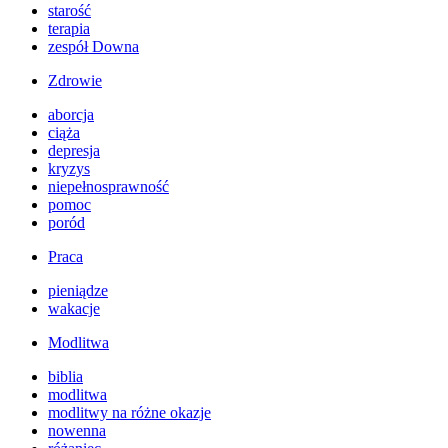
starość
terapia
zespół Downa
Zdrowie
aborcja
ciąża
depresja
kryzys
niepełnosprawność
pomoc
poród
Praca
pieniądze
wakacje
Modlitwa
biblia
modlitwa
modlitwy na różne okazje
nowenna