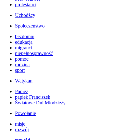
protestanci
Uchodźcy
Społeczeństwo
bezdomni
edukacja
migranci
niepełnosprawność
pomoc
rodzina
sport
Watykan
Papież
papież Franciszek
Światowe Dni Młodzieży
Powołanie
misje
rozwój