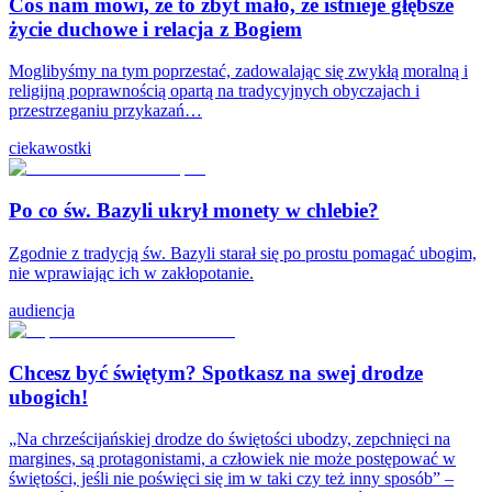
Coś nam mówi, że to zbyt mało, że istnieje głębsze
życie duchowe i relacja z Bogiem
Moglibyśmy na tym poprzestać, zadowalając się zwykłą moralną i
religijną poprawnością opartą na tradycyjnych obyczajach i
przestrzeganiu przykazań…
ciekawostki
Po co św. Bazyli ukrył monety w chlebie?
Zgodnie z tradycją św. Bazyli starał się po prostu pomagać ubogim,
nie wprawiając ich w zakłopotanie.
audiencja
Chcesz być świętym? Spotkasz na swej drodze
ubogich!
„Na chrześcijańskiej drodze do świętości ubodzy, zepchnięci na
margines, są protagonistami, a człowiek nie może postępować w
świętości, jeśli nie poświęci się im w taki czy też inny sposób” –