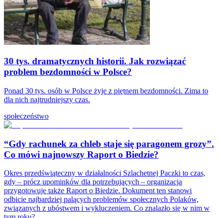
30 tys. dramatycznych historii. Jak rozwiązać
problem bezdomności w Polsce?
Ponad 30 tys. osób w Polsce żyje z piętnem bezdomności. Zima to
dla nich najtrudniejszy czas.
społeczeństwo
“Gdy rachunek za chleb staje się paragonem grozy”.
Co mówi najnowszy Raport o Biedzie?
Okres przedświąteczny w działalności Szlachetnej Paczki to czas,
gdy – prócz upominków dla potrzebujących – organizacja
przygotowuje także Raport o Biedzie. Dokument ten stanowi
odbicie najbardziej palących problemów społecznych Polaków,
związanych z ubóstwem i wykluczeniem. Co znalazło się w nim w
tym roku?