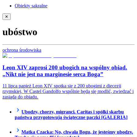
Obiekty sakralne
✕
ubóstwo
ochrona środowiska
Leon XIV zaprosi 200 ubogich na wspólny obiad.
„Nikt nie jest na marginesie serca Boga”
11 lipca papież Leon XIV spotka się z 200 ubogimi z diecezji
rzymskiej. W Castel Gandolfo wspólnie będą się modlić, zwiedzać i
zasiądą do obiadu.
Ubodzy, chorzy, migranci. Caritas i spółki skarbu
państwa przygotowują świąteczne paczki [GALERIA]
Matka Czacka: No, chwała Bogu, że jesteśmy ubodzy.