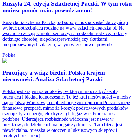
Ruszyła 24. edycja Szlachetnej Paczki. W tym roku
możesz pomóc m.in. powodzianom!
Ruszyła Szlachetna Paczka, od soboty można zostać darczyńcą i
wybrać potrzebującą rodzinę na www.szlachetnapaczka.pl. Na
wsparcie czekają samotni seniorzy, samodzielni rodzice, rodziny
dotknięte chorobą, niepełnosprawnością czy skutkami
niespodziewanych zdarzeń, w tym wrześniowej powodzi.
Polska
Pracujący a wciąż biedni. Polska krajem
nierówności. Analiza Szlachetnej Paczki
Polska jest krajem paradoksów, w którym można być osobą
pracującą i biedną jednocześnie. To też kraj nierówności – między
najbogatszą Warszawą a najbiedniejszymi rejonami Polski istnieje
finansowa przepaść, mimo że koszyk podstawowych produktów
czy opłaty za energię elektryczną lub gaz w całym kraju są
podobne. Uderzająca rozbieżność widoczna jest nawet w
prestiżowych dzielnicach najbogatszych miast. Tam bieda jest
niewidzialna, mieszka w otoczeniu luksusowych sklepów i
modnych restauracji.