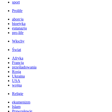
sport
Prolife
aborcja
bioetyka
eutanazja
pro-life
Włochy
Świat
Afryka
Francja
prześladowania
Rosja
Ukraina
USA
wojna
Religie
ekumenizm
Islam
Prawosławie