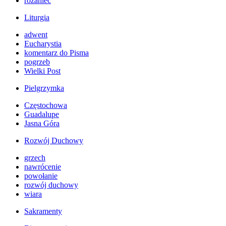
różaniec
Liturgia
adwent
Eucharystia
komentarz do Pisma
pogrzeb
Wielki Post
Pielgrzymka
Częstochowa
Guadalupe
Jasna Góra
Rozwój Duchowy
grzech
nawrócenie
powołanie
rozwój duchowy
wiara
Sakramenty