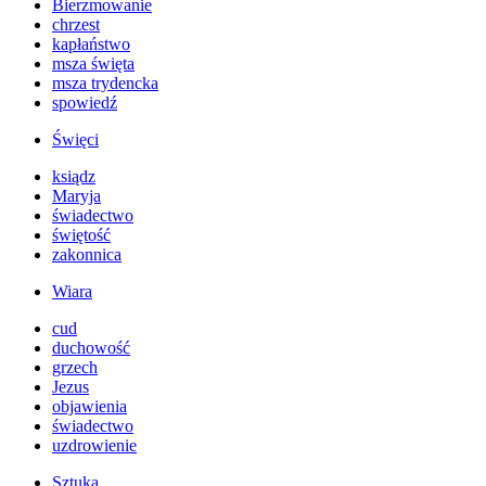
Bierzmowanie
chrzest
kapłaństwo
msza święta
msza trydencka
spowiedź
Święci
ksiądz
Maryja
świadectwo
świętość
zakonnica
Wiara
cud
duchowość
grzech
Jezus
objawienia
świadectwo
uzdrowienie
Sztuka