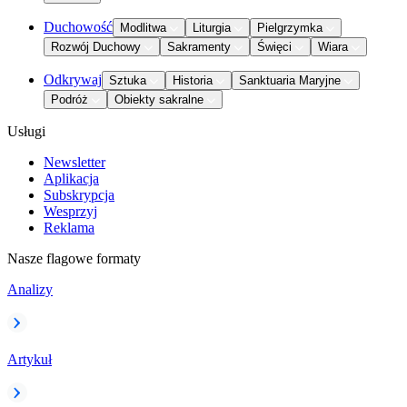
Duchowość
Modlitwa
Liturgia
Pielgrzymka
Rozwój Duchowy
Sakramenty
Święci
Wiara
Odkrywaj
Sztuka
Historia
Sanktuaria Maryjne
Podróż
Obiekty sakralne
Usługi
Newsletter
Aplikacja
Subskrypcja
Wesprzyj
Reklama
Nasze flagowe formaty
Analizy
Artykuł