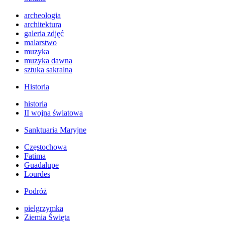
archeologia
architektura
galeria zdjęć
malarstwo
muzyka
muzyka dawna
sztuka sakralna
Historia
historia
II wojna światowa
Sanktuaria Maryjne
Częstochowa
Fatima
Guadalupe
Lourdes
Podróż
pielgrzymka
Ziemia Święta