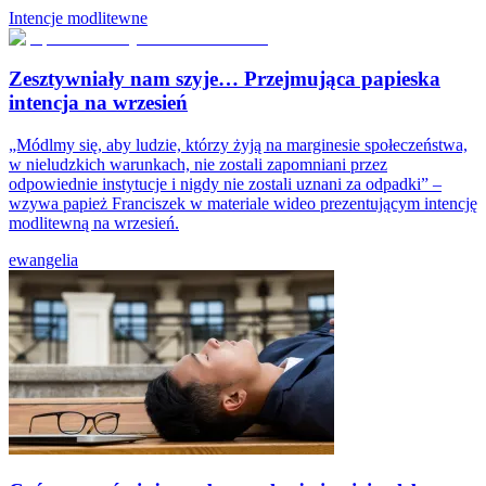
Intencje modlitewne
Zesztywniały nam szyje… Przejmująca papieska
intencja na wrzesień
„Módlmy się, aby ludzie, którzy żyją na marginesie społeczeństwa,
w nieludzkich warunkach, nie zostali zapomniani przez
odpowiednie instytucje i nigdy nie zostali uznani za odpadki” –
wzywa papież Franciszek w materiale wideo prezentującym intencję
modlitewną na wrzesień.
ewangelia