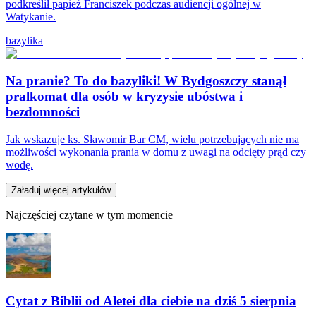
podkreślił papież Franciszek podczas audiencji ogólnej w
Watykanie.
bazylika
Na pranie? To do bazyliki! W Bydgoszczy stanął
pralkomat dla osób w kryzysie ubóstwa i
bezdomności
Jak wskazuje ks. Sławomir Bar CM, wielu potrzebujących nie ma
możliwości wykonania prania w domu z uwagi na odcięty prąd czy
wodę.
Załaduj więcej artykułów
Najczęściej czytane w tym momencie
Cytat z Biblii od Aletei dla ciebie na dziś 5 sierpnia