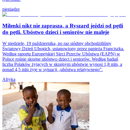
pieniądze
Milenki nikt nie zaprasza, a Ryszard jeździ od pętli
do pętli. Ubóstwo dzieci i seniorów nie maleje
W niedzielę, 19 października, po raz siódmy obchodziliśmy
Światowy Dzień Ubogich, ustanowiony przez papieża Franciszka.
Według raportu Europejskiej Sieci Przeciw Ubóstwu (EAPN) w
Polsce rośnie skrajne ubóstwo dzieci i seniorów. Według badań
liczba Polaków żyjących w skrajnym ubóstwie wynosi 1,8 mln, a
ponad 4,5 mln żyje w sytuacji „ubóstwa relatywnego”.
Afryka