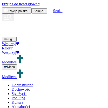
Przejdz do tresci glownej
Szukaj
Edycja
polska
Sekcje
Usługi
Wesprzyj
Rejestr
Wesprzyj
Modlitwa
Menu
Modlitwa
Dobre historie
Duchowość
Styl życia
Pod lupą
Kultura
Aktualności