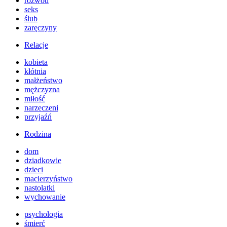
rozwód
seks
ślub
zaręczyny
Relacje
kobieta
kłótnia
małżeństwo
mężczyzna
miłość
narzeczeni
przyjaźń
Rodzina
dom
dziadkowie
dzieci
macierzyństwo
nastolatki
wychowanie
psychologia
śmierć