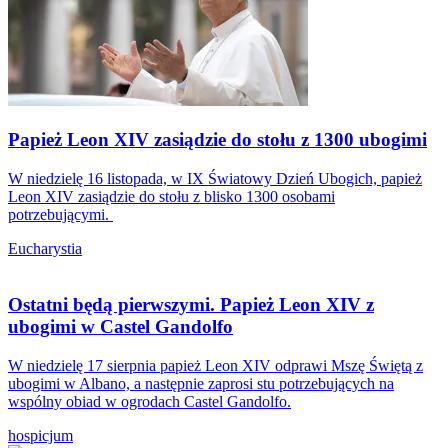
Papież Leon XIV zasiądzie do stołu z 1300 ubogimi
W niedzielę 16 listopada, w IX Światowy Dzień Ubogich, papież
Leon XIV zasiądzie do stołu z blisko 1300 osobami
potrzebującymi.
Eucharystia
Ostatni będą pierwszymi. Papież Leon XIV z
ubogimi w Castel Gandolfo
W niedzielę 17 sierpnia papież Leon XIV odprawi Mszę Świętą z
ubogimi w Albano, a następnie zaprosi stu potrzebujących na
wspólny obiad w ogrodach Castel Gandolfo.
hospicjum