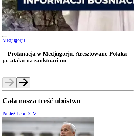
Medjugorju
m
Profanacja w Medjugorju. Aresztowano Polaka
po ataku na sanktuarium
Cała nasza treść ubóstwo
Papież Leon XIV