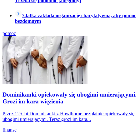
Trzeba się pomodlić [anegdoty]
7-latka zakłada organizację charytatywną, aby pomóc
bezdomnym
pomoc
Dominikanki opiekowały się ubogimi umierającymi.
Grozi im kara więzienia
Przez 125 lat Dominikanki z Hawthorne bezpłatnie opiekowały się
ubogimi umierającymi. Teraz grozi im kara...
finanse