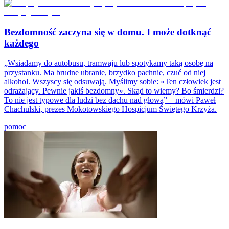
Bezdomność zaczyna się w domu. I może dotknąć
każdego
„Wsiadamy do autobusu, tramwaju lub spotykamy taką osobę na
przystanku. Ma brudne ubranie, brzydko pachnie, czuć od niej
alkohol. Wszyscy się odsuwają. Myślimy sobie: «Ten człowiek jest
odrażający. Pewnie jakiś bezdomny». Skąd to wiemy? Bo śmierdzi?
To nie jest typowe dla ludzi bez dachu nad głową” – mówi Paweł
Chachulski, prezes Mokotowskiego Hospicjum Świętego Krzyża.
pomoc