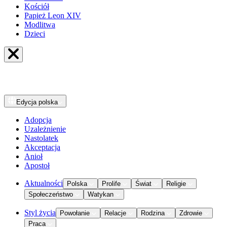
Kościół
Papież Leon XIV
Modlitwa
Dzieci
Edycja
polska
Adopcja
Uzależnienie
Nastolatek
Akceptacja
Anioł
Apostoł
Aktualności
Polska
Prolife
Świat
Religie
Społeczeństwo
Watykan
Styl życia
Powołanie
Relacje
Rodzina
Zdrowie
Praca