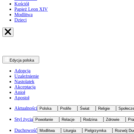
Kościół
Papież Leon XIV
Modlitwa
Dzieci
Edycja
polska
Adopcja
Uzależnienie
Nastolatek
Akceptacja
Anioł
Apostoł
Aktualności
Polska
Prolife
Świat
Religie
Społecz
Styl życia
Powołanie
Relacje
Rodzina
Zdrowie
Pr
Duchowość
Modlitwa
Liturgia
Pielgrzymka
Rozwój Du