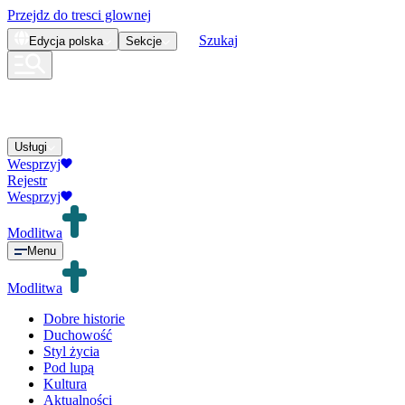
Przejdz do tresci glownej
Szukaj
Edycja
polska
Sekcje
Usługi
Wesprzyj
Rejestr
Wesprzyj
Modlitwa
Menu
Modlitwa
Dobre historie
Duchowość
Styl życia
Pod lupą
Kultura
Aktualności