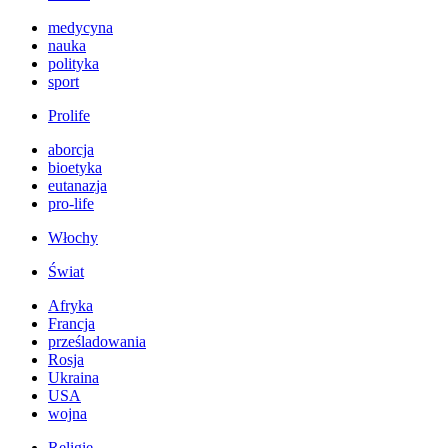
medycyna
nauka
polityka
sport
Prolife
aborcja
bioetyka
eutanazja
pro-life
Włochy
Świat
Afryka
Francja
prześladowania
Rosja
Ukraina
USA
wojna
Religie