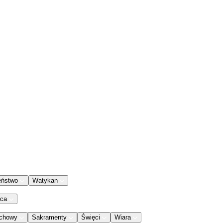
eństwo
Watykan
aca
chowy
Sakramenty
Święci
Wiara