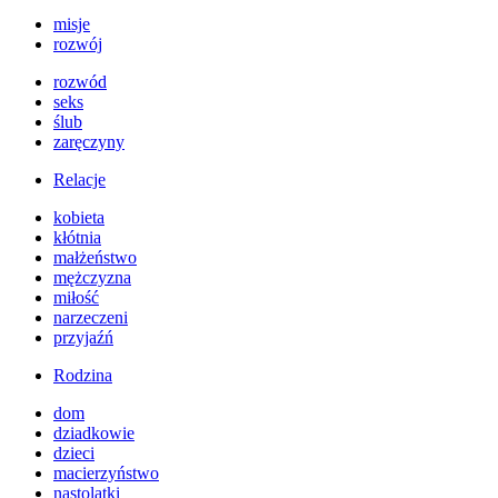
misje
rozwój
rozwód
seks
ślub
zaręczyny
Relacje
kobieta
kłótnia
małżeństwo
mężczyzna
miłość
narzeczeni
przyjaźń
Rodzina
dom
dziadkowie
dzieci
macierzyństwo
nastolatki