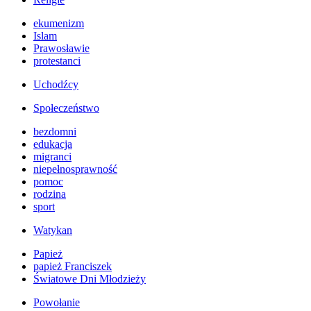
ekumenizm
Islam
Prawosławie
protestanci
Uchodźcy
Społeczeństwo
bezdomni
edukacja
migranci
niepełnosprawność
pomoc
rodzina
sport
Watykan
Papież
papież Franciszek
Światowe Dni Młodzieży
Powołanie