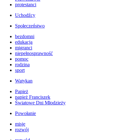
protestanci
Uchodźcy
Społeczeństwo
bezdomni
edukacja
migranci
niepełnosprawność
pomoc
rodzina
sport
Watykan
Papież
papież Franciszek
Światowe Dni Młodzieży
Powołanie
misje
rozwój