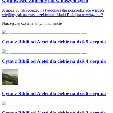
wątpliwości. Zupełnie jak w naszym życiu
A może by tak spojrzeć na tygodnie i dni poprzedzające wieczór
wigilijny jak na czas oczekiwania Matki Bożej na rozwiązanie?
Najczęściej czytane w tym momencie
Cytat z Biblii od Aletei dla ciebie na dziś 5 sierpnia
Cytat z Biblii od Aletei dla ciebie na dziś 4 sierpnia
Cytat z Biblii od Aletei dla ciebie na dziś 6 sierpnia
Cytat z Biblii od Aletei dla ciebie na dziś 2 sierpnia