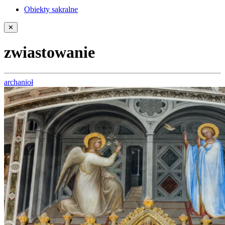
Obiekty sakralne
✕
zwiastowanie
archanioł