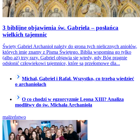
3 biblijne objawienia św. Gabriela – posłańca
wielkich tajemnic
Święty Gabriel Archanioł należy do grona tych nielicznych aniołów,
których imię znamy z Pisma Świętego. Biblia wspomina go tylko
(albo aż) trzy razy. Gabriel objawia się wtedy, gdy Bóg pragnie
odsłonić człowiekowi tajemnice, które są przełomowe dla...
Michał, Gabriel i Rafał. Wszystko, co trzeba wiedzieć
o archaniołach
O co chodzi w egzorcyzmie Leona XIII? Analiza
modlitwy do św. Michała Archanioła
małżeństwo