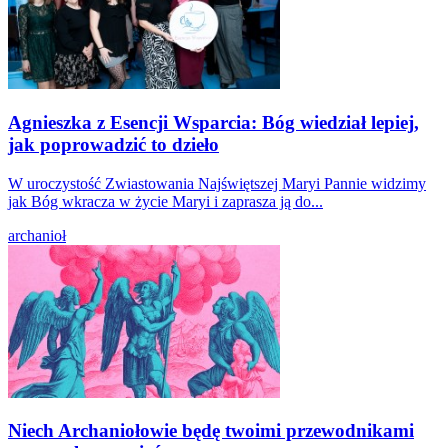
Agnieszka z Esencji Wsparcia: Bóg wiedział lepiej,
jak poprowadzić to dzieło
W uroczystość Zwiastowania Najświętszej Maryi Pannie widzimy
jak Bóg wkracza w życie Maryi i zaprasza ją do...
archanioł
Niech Archaniołowie będę twoimi przewodnikami