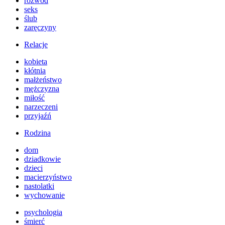
rozwód
seks
ślub
zaręczyny
Relacje
kobieta
kłótnia
małżeństwo
mężczyzna
miłość
narzeczeni
przyjaźń
Rodzina
dom
dziadkowie
dzieci
macierzyństwo
nastolatki
wychowanie
psychologia
śmierć