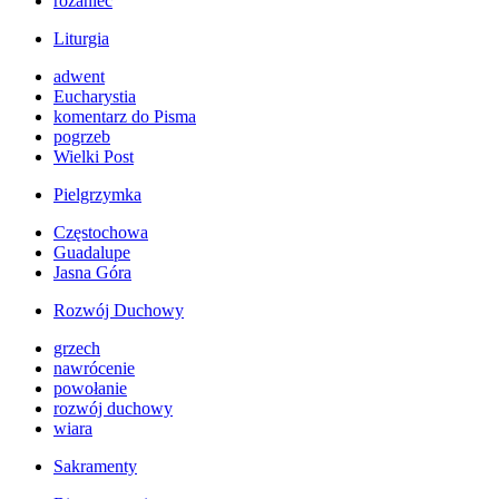
różaniec
Liturgia
adwent
Eucharystia
komentarz do Pisma
pogrzeb
Wielki Post
Pielgrzymka
Częstochowa
Guadalupe
Jasna Góra
Rozwój Duchowy
grzech
nawrócenie
powołanie
rozwój duchowy
wiara
Sakramenty