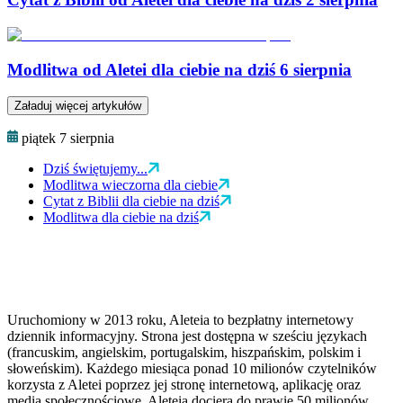
Modlitwa od Aletei dla ciebie na dziś 6 sierpnia
Załaduj więcej artykułów
piątek 7 sierpnia
Dziś świętujemy...
Modlitwa wieczorna dla ciebie
Cytat z Biblii dla ciebie na dziś
Modlitwa dla ciebie na dziś
Uruchomiony w 2013 roku, Aleteia to bezpłatny internetowy
dziennik informacyjny. Strona jest dostępna w sześciu językach
(francuskim, angielskim, portugalskim, hiszpańskim, polskim i
słoweńskim). Każdego miesiąca ponad 10 milionów czytelników
korzysta z Aletei poprzez jej stronę internetową, aplikację oraz
media społecznościowe. Aleteia dociera do prawie 50 milionów