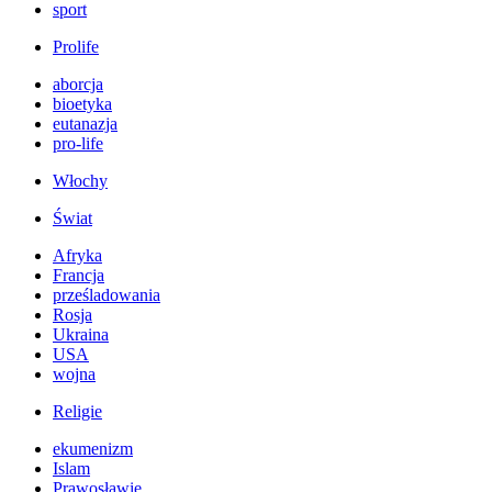
sport
Prolife
aborcja
bioetyka
eutanazja
pro-life
Włochy
Świat
Afryka
Francja
prześladowania
Rosja
Ukraina
USA
wojna
Religie
ekumenizm
Islam
Prawosławie