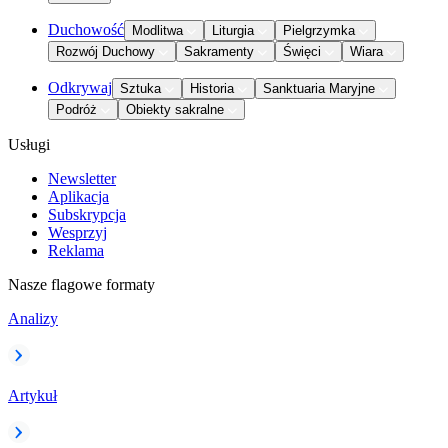
Duchowość
Modlitwa
Liturgia
Pielgrzymka
Rozwój Duchowy
Sakramenty
Święci
Wiara
Odkrywaj
Sztuka
Historia
Sanktuaria Maryjne
Podróż
Obiekty sakralne
Usługi
Newsletter
Aplikacja
Subskrypcja
Wesprzyj
Reklama
Nasze flagowe formaty
Analizy
Artykuł