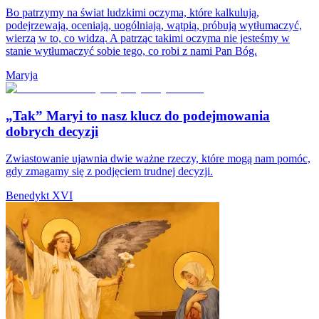
Bo patrzymy na świat ludzkimi oczyma, które kalkulują,
podejrzewają, oceniają, uogólniają, wątpią, próbują wytłumaczyć,
wierzą w to, co widzą. A patrząc takimi oczyma nie jesteśmy w
stanie wytłumaczyć sobie tego, co robi z nami Pan Bóg.
Maryja
„Tak” Maryi to nasz klucz do podejmowania
dobrych decyzji
Zwiastowanie ujawnia dwie ważne rzeczy, które mogą nam pomóc,
gdy zmagamy się z podjęciem trudnej decyzji.
Benedykt XVI