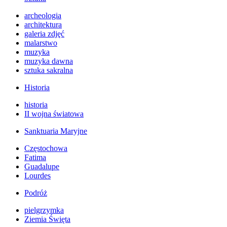
archeologia
architektura
galeria zdjęć
malarstwo
muzyka
muzyka dawna
sztuka sakralna
Historia
historia
II wojna światowa
Sanktuaria Maryjne
Częstochowa
Fatima
Guadalupe
Lourdes
Podróż
pielgrzymka
Ziemia Święta