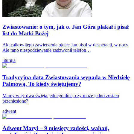
Zwiastowanie: o tym, jak o. Jan Góra płakał i pisał
list do Matki Bożej
Akt całkowitego zawierzenia ojciec Jan pisał w desperacji, w nocy.
Ale rano niespodziewanie zadzwonił telefon…
liturgia
Tradycyjna data Zwiastowania wypada w Niedzielę
Palmową. To kiedy świętujemy?
Mamy więc dwa święta jednego dnia, czy może jedno zostało
przeniesione?
adwent
Adwent Maryi – 9 miesięcy radości, wahań,