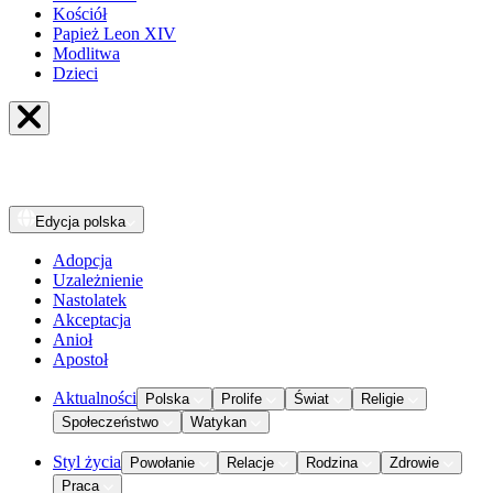
Kościół
Papież Leon XIV
Modlitwa
Dzieci
Edycja
polska
Adopcja
Uzależnienie
Nastolatek
Akceptacja
Anioł
Apostoł
Aktualności
Polska
Prolife
Świat
Religie
Społeczeństwo
Watykan
Styl życia
Powołanie
Relacje
Rodzina
Zdrowie
Praca