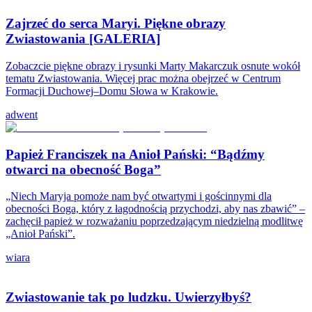
Zajrzeć do serca Maryi. Piękne obrazy
Zwiastowania [GALERIA]
Zobaczcie piękne obrazy i rysunki Marty Makarczuk osnute wokół
tematu Zwiastowania. Więcej prac można obejrzeć w Centrum
Formacji Duchowej–Domu Słowa w Krakowie.
adwent
Papież Franciszek na Anioł Pański: “Bądźmy
otwarci na obecność Boga”
„Niech Maryja pomoże nam być otwartymi i gościnnymi dla
obecności Boga, który z łagodnością przychodzi, aby nas zbawić” –
zachęcił papież w rozważaniu poprzedzającym niedzielną modlitwę
„Anioł Pański”.
wiara
Zwiastowanie tak po ludzku. Uwierzyłbyś?