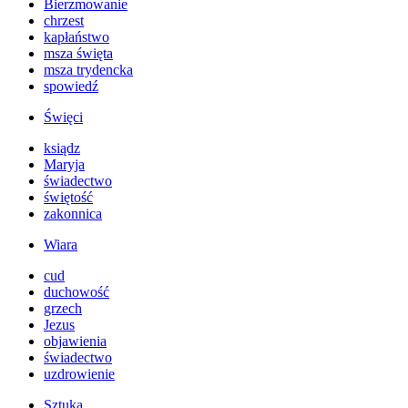
Bierzmowanie
chrzest
kapłaństwo
msza święta
msza trydencka
spowiedź
Święci
ksiądz
Maryja
świadectwo
świętość
zakonnica
Wiara
cud
duchowość
grzech
Jezus
objawienia
świadectwo
uzdrowienie
Sztuka