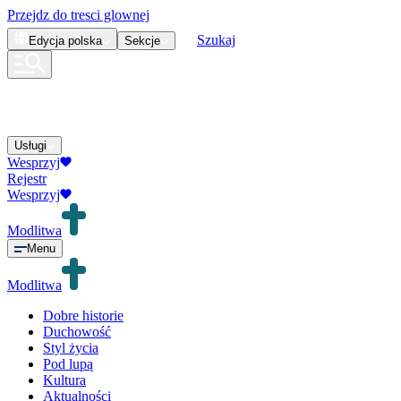
Przejdz do tresci glownej
Szukaj
Edycja
polska
Sekcje
Usługi
Wesprzyj
Rejestr
Wesprzyj
Modlitwa
Menu
Modlitwa
Dobre historie
Duchowość
Styl życia
Pod lupą
Kultura
Aktualności