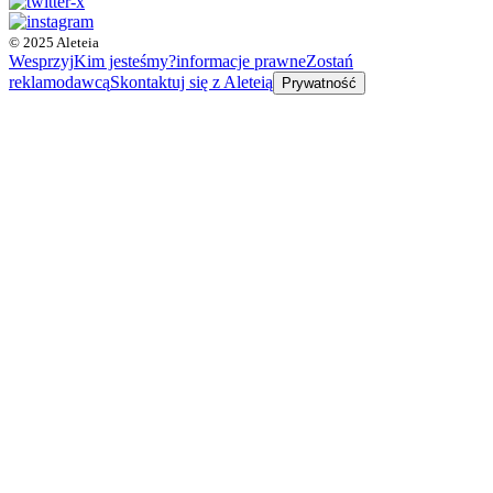
© 2025 Aleteia
Wesprzyj
Kim jesteśmy?
informacje prawne
Zostań
reklamodawcą
Skontaktuj się z Aleteią
Prywatność