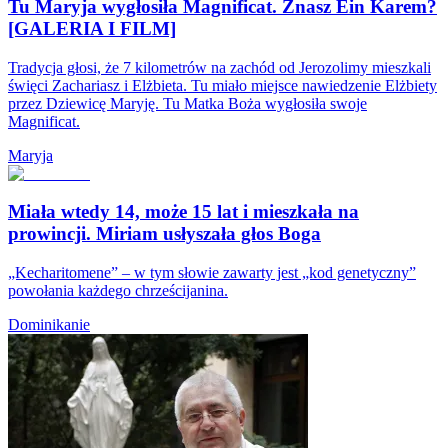
Tu Maryja wygłosiła Magnificat. Znasz Ein Karem?
[GALERIA I FILM]
Tradycja głosi, że 7 kilometrów na zachód od Jerozolimy mieszkali
święci Zachariasz i Elżbieta. Tu miało miejsce nawiedzenie Elżbiety
przez Dziewicę Maryję. Tu Matka Boża wygłosiła swoje
Magnificat.
Maryja
Miała wtedy 14, może 15 lat i mieszkała na
prowincji. Miriam usłyszała głos Boga
„Kecharitomene” – w tym słowie zawarty jest „kod genetyczny”
powołania każdego chrześcijanina.
Dominikanie