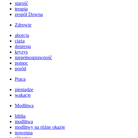
starość
terapia
zespół Downa
Zdrowie
aborcja
ciąża
depresja
kryzys
niepełnosprawność
pomoc
poród
Praca
pieniądze
wakacje
Modlitwa
biblia
modlitwa
modlitwy na różne okazje
nowenna