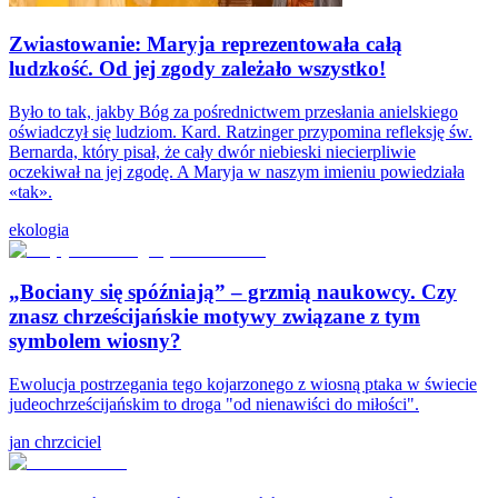
Zwiastowanie: Maryja reprezentowała całą
ludzkość. Od jej zgody zależało wszystko!
Było to tak, jakby Bóg za pośrednictwem przesłania anielskiego
oświadczył się ludziom. Kard. Ratzinger przypomina refleksję św.
Bernarda, który pisał, że cały dwór niebieski niecierpliwie
oczekiwał na jej zgodę. A Maryja w naszym imieniu powiedziała
«tak».
ekologia
„Bociany się spóźniają” – grzmią naukowcy. Czy
znasz chrześcijańskie motywy związane z tym
symbolem wiosny?
Ewolucja postrzegania tego kojarzonego z wiosną ptaka w świecie
judeochrześcijańskim to droga "od nienawiści do miłości".
jan chrzciciel