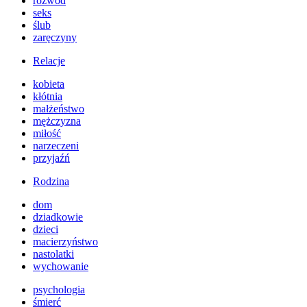
rozwód
seks
ślub
zaręczyny
Relacje
kobieta
kłótnia
małżeństwo
mężczyzna
miłość
narzeczeni
przyjaźń
Rodzina
dom
dziadkowie
dzieci
macierzyństwo
nastolatki
wychowanie
psychologia
śmierć