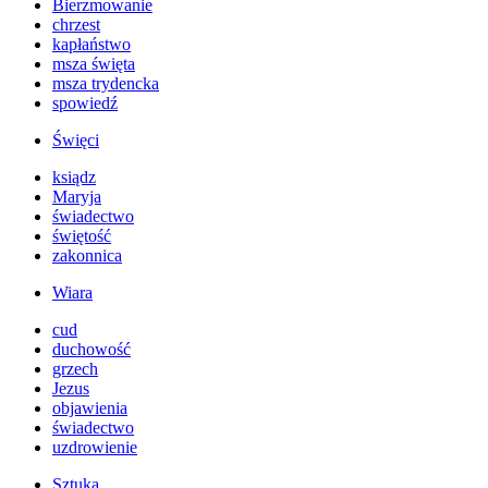
Bierzmowanie
chrzest
kapłaństwo
msza święta
msza trydencka
spowiedź
Święci
ksiądz
Maryja
świadectwo
świętość
zakonnica
Wiara
cud
duchowość
grzech
Jezus
objawienia
świadectwo
uzdrowienie
Sztuka