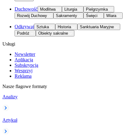
Duchowość
Modlitwa
Liturgia
Pielgrzymka
Rozwój Duchowy
Sakramenty
Święci
Wiara
Odkrywaj
Sztuka
Historia
Sanktuaria Maryjne
Podróż
Obiekty sakralne
Usługi
Newsletter
Aplikacja
Subskrypcja
Wesprzyj
Reklama
Nasze flagowe formaty
Analizy
Artykuł