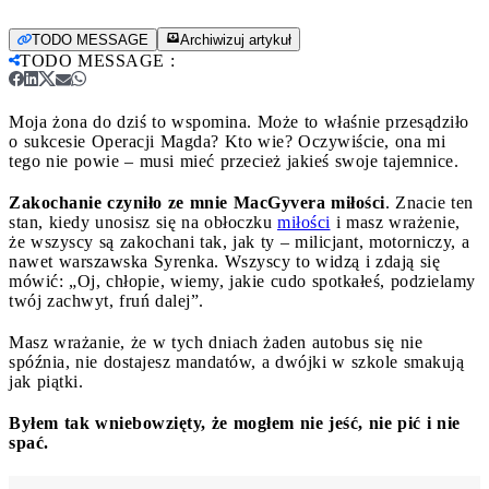
TODO MESSAGE
Archiwizuj artykuł
TODO MESSAGE
:
Moja żona do dziś to wspomina. Może to właśnie przesądziło
o sukcesie Operacji Magda? Kto wie? Oczywiście, ona mi
tego nie powie – musi mieć przecież jakieś swoje tajemnice.
Zakochanie czyniło ze mnie MacGyvera miłości
. Znacie ten
stan, kiedy unosisz się na obłoczku
miłości
i masz wrażenie,
że wszyscy są zakochani tak, jak ty – milicjant, motorniczy, a
nawet warszawska Syrenka. Wszyscy to widzą i zdają się
mówić: „Oj, chłopie, wiemy, jakie cudo spotkałeś, podzielamy
twój zachwyt, fruń dalej”.
Masz wrażanie, że w tych dniach żaden autobus się nie
spóźnia, nie dostajesz mandatów, a dwójki w szkole smakują
jak piątki.
Byłem tak wniebowzięty, że mogłem nie jeść, nie pić i nie
spać.