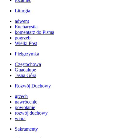
różaniec
Liturgia
adwent
Eucharystia
komentarz do Pisma
pogrzeb
Wielki Post
Pielgrzymka
Częstochowa
Guadalupe
Jasna Góra
Rozwój Duchowy
grzech
nawrócenie
powołanie
rozwój duchowy
wiara
Sakramenty