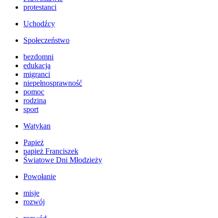
protestanci
Uchodźcy
Społeczeństwo
bezdomni
edukacja
migranci
niepełnosprawność
pomoc
rodzina
sport
Watykan
Papież
papież Franciszek
Światowe Dni Młodzieży
Powołanie
misje
rozwój