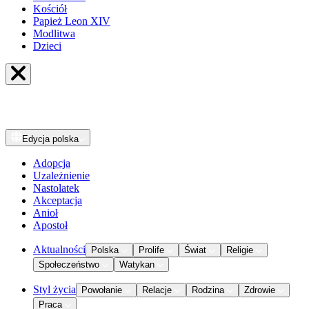
Kościół
Papież Leon XIV
Modlitwa
Dzieci
Edycja
polska
Adopcja
Uzależnienie
Nastolatek
Akceptacja
Anioł
Apostoł
Aktualności
Polska
Prolife
Świat
Religie
Społeczeństwo
Watykan
Styl życia
Powołanie
Relacje
Rodzina
Zdrowie
Praca