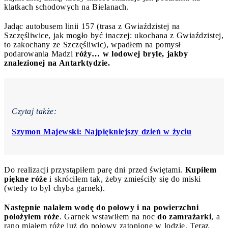
klatkach schodowych na Bielanach.
Jadąc autobusem linii 157 (trasa z Gwiaździstej na
Szczęśliwice, jak mogło być inaczej: ukochana z Gwiaździstej,
to zakochany ze Szczęśliwic), wpadłem na pomysł
podarowania Madzi
róży… w lodowej bryle, jakby
znalezionej na Antarktydzie.
Czytaj także:
Szymon Majewski: Najpiękniejszy dzień w życiu
Do realizacji przystąpiłem parę dni przed świętami.
Kupiłem
piękne róże
i skróciłem tak, żeby zmieściły się do miski
(wtedy to był chyba garnek).
Następnie nalałem wodę do połowy i na powierzchni
położyłem róże
. Garnek wstawiłem na noc
do zamrażarki
, a
rano miałem róże już do połowy zatopione w lodzie. Teraz