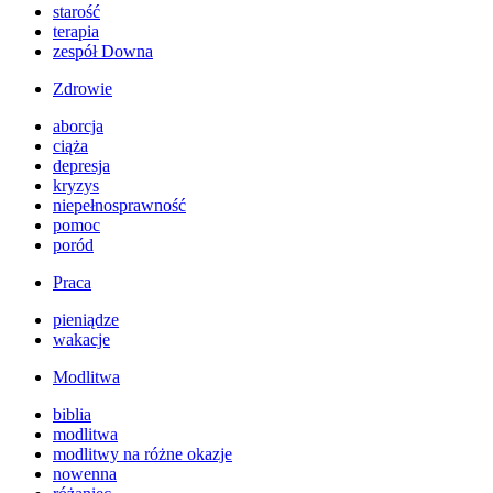
starość
terapia
zespół Downa
Zdrowie
aborcja
ciąża
depresja
kryzys
niepełnosprawność
pomoc
poród
Praca
pieniądze
wakacje
Modlitwa
biblia
modlitwa
modlitwy na różne okazje
nowenna