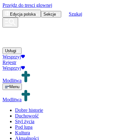
Przejdz do tresci glownej
Szukaj
Edycja
polska
Sekcje
Usługi
Wesprzyj
Rejestr
Wesprzyj
Modlitwa
Menu
Modlitwa
Dobre historie
Duchowość
Styl życia
Pod lupą
Kultura
Aktualności