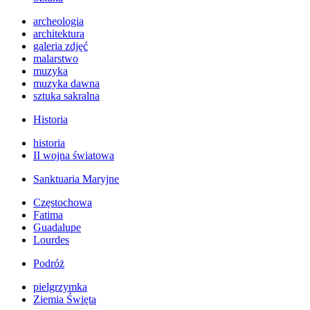
archeologia
architektura
galeria zdjęć
malarstwo
muzyka
muzyka dawna
sztuka sakralna
Historia
historia
II wojna światowa
Sanktuaria Maryjne
Częstochowa
Fatima
Guadalupe
Lourdes
Podróż
pielgrzymka
Ziemia Święta