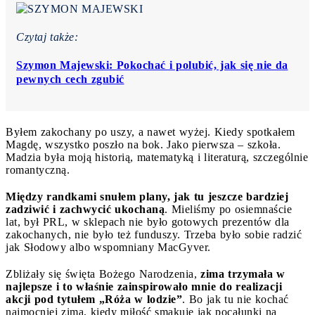
Czytaj także:
Szymon Majewski: Pokochać i polubić, jak się nie da
pewnych cech zgubić
Byłem zakochany po uszy, a nawet wyżej. Kiedy spotkałem
Magdę, wszystko poszło na bok. Jako pierwsza – szkoła.
Madzia była moją historią, matematyką i literaturą, szczególnie
romantyczną.
Między randkami snułem plany, jak tu jeszcze bardziej
zadziwić i zachwycić ukochaną
. Mieliśmy po osiemnaście
lat, był PRL, w sklepach nie było gotowych prezentów dla
zakochanych, nie było też funduszy. Trzeba było sobie radzić
jak Słodowy albo wspomniany MacGyver.
Zbliżały się święta Bożego Narodzenia,
zima trzymała w
najlepsze i to właśnie zainspirowało mnie do realizacji
akcji pod tytułem „Róża w lodzie”
. Bo jak tu nie kochać
najmocniej zimą, kiedy miłość smakuje jak pocałunki na