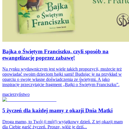
Bajka o Świętym Franciszku, czyli sposób na
ewangelizację poprzez zabawę!
Na rynku wydawniczym jest wiele takich propozycji, możecie też
opowiadać swoim dzieciom bajki sami! Budując je na przykład w
oparciu o swoje własne doświadczenia ze świętymi. A jako
inspirację przeczytajcie fragment „Bajki o Świętym Franciszku”.
macierzyństwo
5 życzeń dla każdej mamy z okazji Dnia Matki
Droga mamo, to Twój (i mój!) wyjątkowy dzień. Z tej okazji mam
dla Ciebie garść życzeń. Proszę, włóż je dziś...