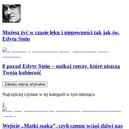
Możesz żyć w czasie lęku i niepewności tak jak św.
Edyta Stein
8 porad Edyty Stein – unikaj rzeczy, które niszczą
Twoją kobiecość
Załaduj więcej artykułów
Najczęściej czytane w tej kategorii w tym miesiącu
1
Wejście „Matki ssaka”, czyli czemu wciąż dziwi nas