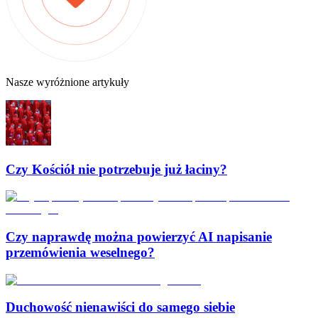
Nasze wyróżnione artykuły
Czy Kościół nie potrzebuje już łaciny?
Czy naprawdę można powierzyć AI napisanie
przemówienia weselnego?
Duchowość nienawiści do samego siebie