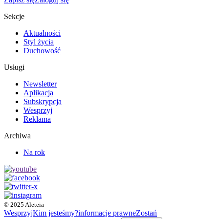
Sekcje
Aktualności
Styl życia
Duchowość
Usługi
Newsletter
Aplikacja
Subskrypcja
Wesprzyj
Reklama
Archiwa
Na rok
© 2025 Aleteia
Wesprzyj
Kim jesteśmy?
informacje prawne
Zostań