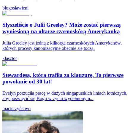
błogosławieni
Słyszeliście o Julii Greeley? Może zostać pierwszą
wyniesioną na ołtarze czarnoskórą Amerykanką
Julia Greeley jest jedną z kilkorga czarnoskórych Amerykanów,
których procesy kanonizacyjne obecnie się toczą.
klasztor
Stewardesa, która trafiła za klauzurę. To pierwsze
powołanie od 30 lat!
Evelyn porzuciła pracę w dużych singapurskich liniach lotniczych,
aby poświęcić się Bogu w życiu wypełnionym...
macierzyństwo