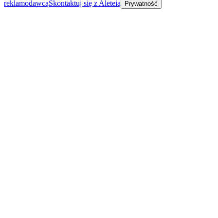
reklamodawcą
Skontaktuj się z Aleteią
Prywatność