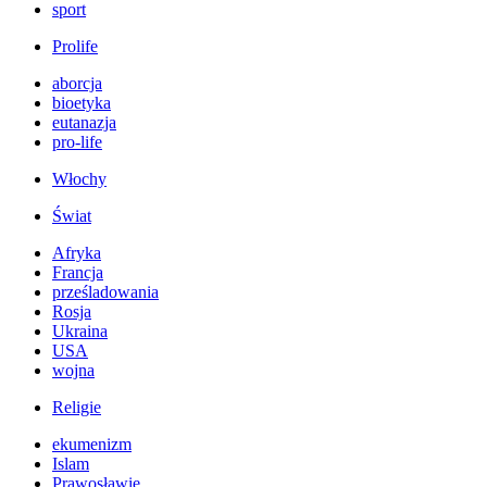
sport
Prolife
aborcja
bioetyka
eutanazja
pro-life
Włochy
Świat
Afryka
Francja
prześladowania
Rosja
Ukraina
USA
wojna
Religie
ekumenizm
Islam
Prawosławie