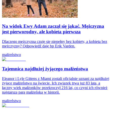
Na widok Ewy Adam zaczął się jąkać. Mężczyzna
jest pierworodny, ale kobieta pierwsza
Dlaczego mężczyzna czuje się niepełny bez kobiety, a kobieta bez
mężczyzny? Odpowiedź daje bp Erik Varden.
małżeństwo
Tajemnica najdłużej żyjącego małżeństwa
Eleanor i Lyle Gittens z Miami zostali oficjalnie uznani za najdłużej
żyjące małżeństwo na świecie. Ich związek trwa już 83 lata, a
łączny wiek małżonków przekroczył 216 lat, co czyni ich również
najstarszą parą małżeńską w historii.
małżeństwo