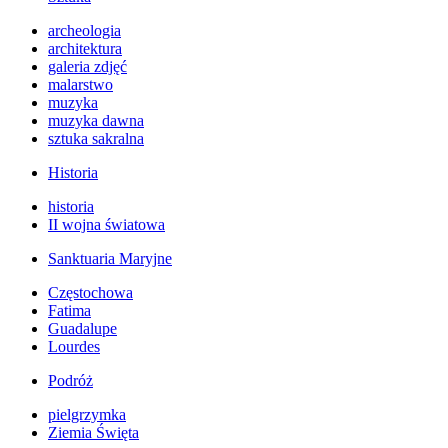
archeologia
architektura
galeria zdjęć
malarstwo
muzyka
muzyka dawna
sztuka sakralna
Historia
historia
II wojna światowa
Sanktuaria Maryjne
Częstochowa
Fatima
Guadalupe
Lourdes
Podróż
pielgrzymka
Ziemia Święta