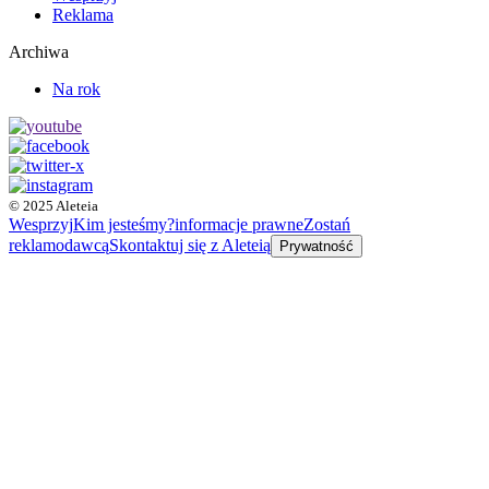
Reklama
Archiwa
Na rok
© 2025 Aleteia
Wesprzyj
Kim jesteśmy?
informacje prawne
Zostań
reklamodawcą
Skontaktuj się z Aleteią
Prywatność