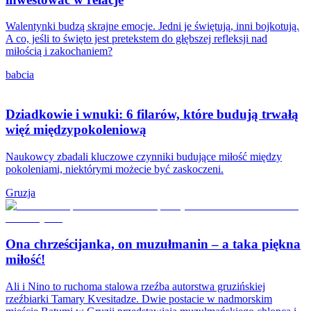
Walentynki budzą skrajne emocje. Jedni je świętują, inni bojkotują.
A co, jeśli to święto jest pretekstem do głębszej refleksji nad
miłością i zakochaniem?
babcia
Dziadkowie i wnuki: 6 filarów, które budują trwałą
więź międzypokoleniową
Naukowcy zbadali kluczowe czynniki budujące miłość między
pokoleniami, niektórymi możecie być zaskoczeni.
Gruzja
Ona chrześcijanka, on muzułmanin – a taka piękna
miłość!
Ali i Nino to ruchoma stalowa rzeźba autorstwa gruzińskiej
rzeźbiarki Tamary Kvesitadze. Dwie postacie w nadmorskim