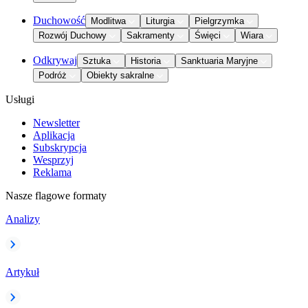
Duchowość
Modlitwa
Liturgia
Pielgrzymka
Rozwój Duchowy
Sakramenty
Święci
Wiara
Odkrywaj
Sztuka
Historia
Sanktuaria Maryjne
Podróż
Obiekty sakralne
Usługi
Newsletter
Aplikacja
Subskrypcja
Wesprzyj
Reklama
Nasze flagowe formaty
Analizy
Artykuł