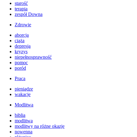
starość
terapia
zespół Downa
Zdrowie
aborcja
ciąża
depresja
kryzys
niepełnosprawność
pomoc
poród
Praca
pieniądze
wakacje
Modlitwa
biblia
modlitwa
modlitwy na różne okazje
nowenna