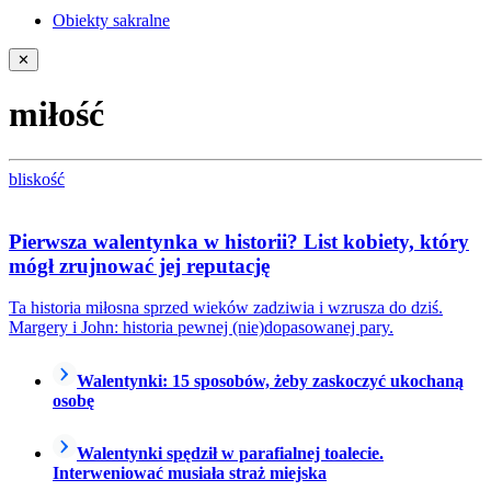
Obiekty sakralne
✕
miłość
bliskość
Pierwsza walentynka w historii? List kobiety, który
mógł zrujnować jej reputację
Ta historia miłosna sprzed wieków zadziwia i wzrusza do dziś.
Margery i John: historia pewnej (nie)dopasowanej pary.
Walentynki: 15 sposobów, żeby zaskoczyć ukochaną
osobę
Walentynki spędził w parafialnej toalecie.
Interweniować musiała straż miejska