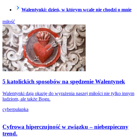
Walentynki: dzień, w którym wcale nie chodzi o mnie
miłość
5 katolickich sposobów na spędzenie Walentynek
Walentynki dają okazję do wyrażenia naszej miłości nie tylko innym
ludziom, ale także Bogu.
cyberpułapka
Cyfrowa hiperczujność w związku – niebezpieczny
trend.