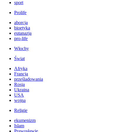
sport
Prolife
aborcja
bioetyka
eutanazja
pro-life
Włochy
Świat
Afryka
Francja
prześladowania
Rosja
Ukraina
USA
wojna
Religie
ekumenizm
Islam
Prawosławie