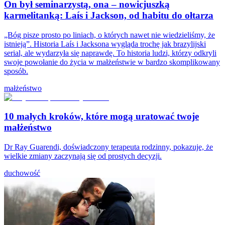
On był seminarzystą, ona – nowicjuszką
karmelitanką: Laís i Jackson, od habitu do ołtarza
„Bóg pisze prosto po liniach, o których nawet nie wiedzieliśmy, że
istnieją”. Historia Laís i Jacksona wygląda trochę jak brazylijski
serial, ale wydarzyła się naprawdę. To historia ludzi, którzy odkryli
swoje powołanie do życia w małżeństwie w bardzo skomplikowany
sposób.
małżeństwo
10 małych kroków, które mogą uratować twoje
małżeństwo
Dr Ray Guarendi, doświadczony terapeuta rodzinny, pokazuje, że
wielkie zmiany zaczynają się od prostych decyzji.
duchowość