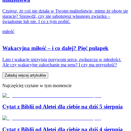
Czujesz, że coś nie działa w Twoim małżeństwie, mimo że oboje się
staracie? Sprawdź, czy nie sabotujesz własnego związku –
świadomie lub nie. I co z tym zrobić.
miłość
Wakacyjna miłość – i co dalej? Pięć pułapek
Lato i wakacje sprzyjają porywom serca, zwłaszcza w młodości.
Ale czy wakacyjne zakochanie ma sens? I czy ma przyszłość?
Załaduj więcej artykułów
Najczęściej czytane w tym momencie
Cytat z Biblii od Aletei dla ciebie na dziś 5 sierpnia
Cytat z Biblii od Aletei dla ciebie na dziś 4 sierpnia