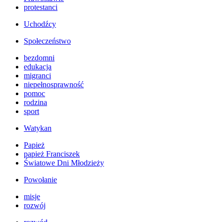
protestanci
Uchodźcy
Społeczeństwo
bezdomni
edukacja
migranci
niepełnosprawność
pomoc
rodzina
sport
Watykan
Papież
papież Franciszek
Światowe Dni Młodzieży
Powołanie
misje
rozwój