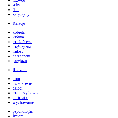
rozwód
seks
ślub
zaręczyny
Relacje
kobieta
kłótnia
małżeństwo
mężczyzna
miłość
narzeczeni
przyjaźń
Rodzina
dom
dziadkowie
dzieci
macierzyństwo
nastolatki
wychowanie
psychologia
śmierć