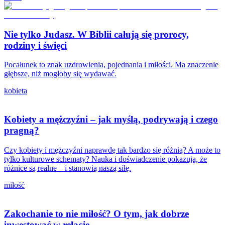
Nie tylko Judasz. W Biblii całują się prorocy,
rodziny i święci
Pocałunek to znak uzdrowienia, pojednania i miłości. Ma znaczenie
głębsze, niż mogłoby się wydawać.
kobieta
Kobiety a mężczyźni – jak myślą, podrywają i czego
pragną?
Czy kobiety i mężczyźni naprawdę tak bardzo się różnią? A może to
tylko kulturowe schematy? Nauka i doświadczenie pokazują, że
różnice są realne – i stanowią naszą siłę.
miłość
Zakochanie to nie miłość? O tym, jak dobrze
inwestować w relacje