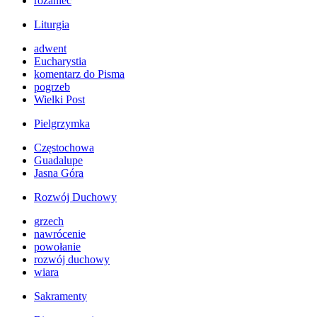
różaniec
Liturgia
adwent
Eucharystia
komentarz do Pisma
pogrzeb
Wielki Post
Pielgrzymka
Częstochowa
Guadalupe
Jasna Góra
Rozwój Duchowy
grzech
nawrócenie
powołanie
rozwój duchowy
wiara
Sakramenty