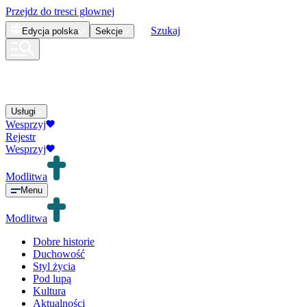
Przejdz do tresci glownej
Szukaj
Edycja
polska
Sekcje
Usługi
Wesprzyj
Rejestr
Wesprzyj
Modlitwa
Menu
Modlitwa
Dobre historie
Duchowość
Styl życia
Pod lupą
Kultura
Aktualności