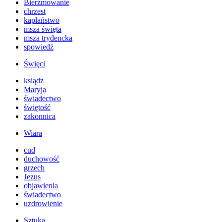
Bierzmowanie
chrzest
kapłaństwo
msza święta
msza trydencka
spowiedź
Święci
ksiądz
Maryja
świadectwo
świętość
zakonnica
Wiara
cud
duchowość
grzech
Jezus
objawienia
świadectwo
uzdrowienie
Sztuka