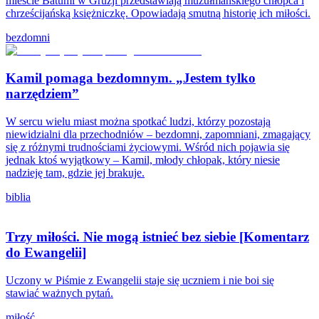
mieście Batumi w Gruzji przedstawiają muzułmańskiego chłopca i
chrześcijańską księżniczkę. Opowiadają smutną historię ich miłości.
bezdomni
Kamil pomaga bezdomnym. „Jestem tylko
narzędziem”
W sercu wielu miast można spotkać ludzi, którzy pozostają
niewidzialni dla przechodniów – bezdomni, zapomniani, zmagający
się z różnymi trudnościami życiowymi. Wśród nich pojawia się
jednak ktoś wyjątkowy – Kamil, młody chłopak, który niesie
nadzieję tam, gdzie jej brakuje.
biblia
Trzy miłości. Nie mogą istnieć bez siebie [Komentarz
do Ewangelii]
Uczony w Piśmie z Ewangelii staje się uczniem i nie boi się
stawiać ważnych pytań.
miłość