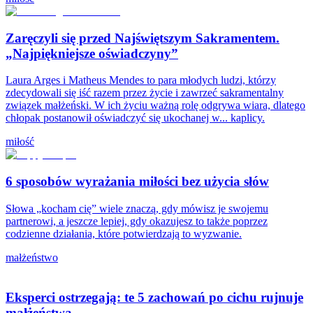
Zaręczyli się przed Najświętszym Sakramentem.
„Najpiękniejsze oświadczyny”
Laura Arges i Matheus Mendes to para młodych ludzi, którzy
zdecydowali się iść razem przez życie i zawrzeć sakramentalny
związek małżeński. W ich życiu ważną rolę odgrywa wiara, dlatego
chłopak postanowił oświadczyć się ukochanej w... kaplicy.
miłość
6 sposobów wyrażania miłości bez użycia słów
Słowa „kocham cię” wiele znaczą, gdy mówisz je swojemu
partnerowi, a jeszcze lepiej, gdy okazujesz to także poprzez
codzienne działania, które potwierdzają to wyzwanie.
małżeństwo
Eksperci ostrzegają: te 5 zachowań po cichu rujnuje
małżeństwa