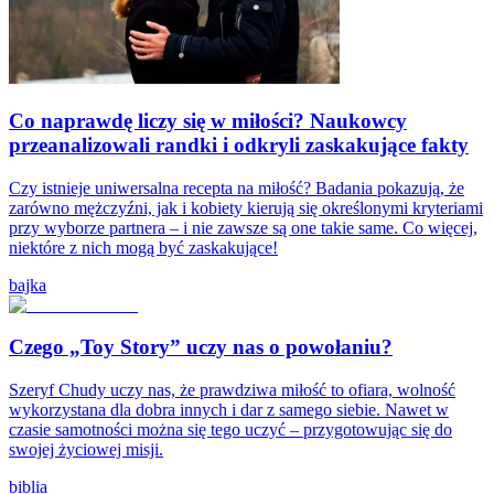
Co naprawdę liczy się w miłości? Naukowcy
przeanalizowali randki i odkryli zaskakujące fakty
Czy istnieje uniwersalna recepta na miłość? Badania pokazują, że
zarówno mężczyźni, jak i kobiety kierują się określonymi kryteriami
przy wyborze partnera – i nie zawsze są one takie same. Co więcej,
niektóre z nich mogą być zaskakujące!
bajka
Czego „Toy Story” uczy nas o powołaniu?
Szeryf Chudy uczy nas, że prawdziwa miłość to ofiara, wolność
wykorzystana dla dobra innych i dar z samego siebie. Nawet w
czasie samotności można się tego uczyć – przygotowując się do
swojej życiowej misji.
biblia