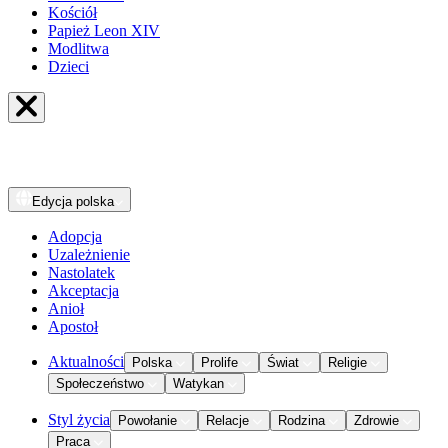
Kościół
Papież Leon XIV
Modlitwa
Dzieci
Edycja
polska
Adopcja
Uzależnienie
Nastolatek
Akceptacja
Anioł
Apostoł
Aktualności
Polska
Prolife
Świat
Religie
Społeczeństwo
Watykan
Styl życia
Powołanie
Relacje
Rodzina
Zdrowie
Praca