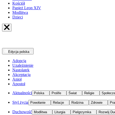
Kościół
Papież Leon XIV
Modlitwa
Dzieci
Edycja
polska
Adopcja
Uzależnienie
Nastolatek
Akceptacja
Anioł
Apostoł
Aktualności
Polska
Prolife
Świat
Religie
Społecz
Styl życia
Powołanie
Relacje
Rodzina
Zdrowie
Pr
Duchowość
Modlitwa
Liturgia
Pielgrzymka
Rozwój Du