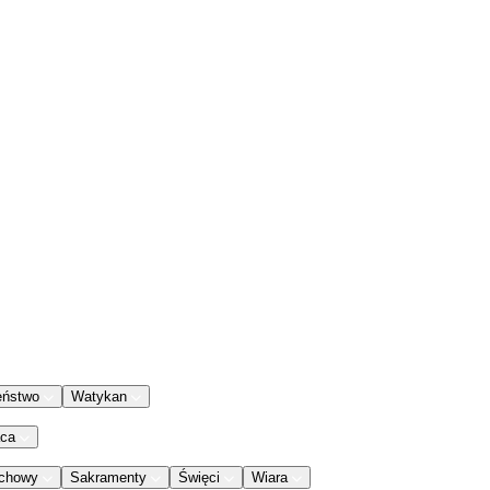
eństwo
Watykan
aca
chowy
Sakramenty
Święci
Wiara