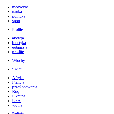
medycyna
nauka
polityka
sport
Prolife
aborcja
bioetyka
eutanazja
pro-life
Włochy
Świat
Afryka
Francja
prześladowania
Rosja
Ukraina
USA
wojna
Religie