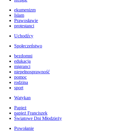
ekumenizm
Islam
Prawosławie
protestanci
Uchodźcy
Społeczeństwo
bezdomni
edukacja
migranci
niepełnosprawność
pomoc
rodzina
sport
Watykan
Papież
papież Franciszek
Światowe Dni Młodzieży
Powołanie