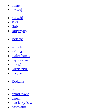
misje
rozwój
rozwód
seks
ślub
zaręczyny
Relacje
kobieta
kłótnia
małżeństwo
mężczyzna
miłość
narzeczeni
przyjaźń
Rodzina
dom
dziadkowie
dzieci
macierzyństwo
nastolatki