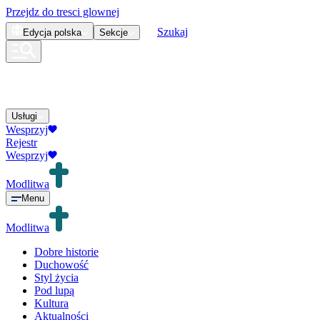
Przejdz do tresci glownej
Szukaj
Edycja
polska
Sekcje
Usługi
Wesprzyj
Rejestr
Wesprzyj
Modlitwa
Menu
Modlitwa
Dobre historie
Duchowość
Styl życia
Pod lupą
Kultura
Aktualności