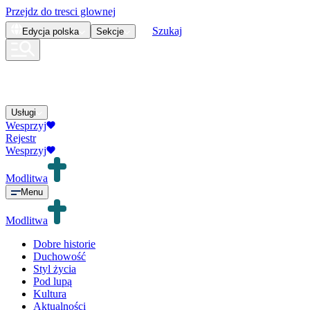
Przejdz do tresci glownej
Szukaj
Edycja
polska
Sekcje
Usługi
Wesprzyj
Rejestr
Wesprzyj
Modlitwa
Menu
Modlitwa
Dobre historie
Duchowość
Styl życia
Pod lupą
Kultura
Aktualności