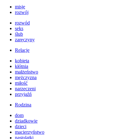
misje
rozwój
rozwód
seks
ślub
zaręczyny
Relacje
kobieta
kłótnia
małżeństwo
mężczyzna
miłość
narzeczeni
przyjaźń
Rodzina
dom
dziadkowie
dzieci
macierzyństwo
nastolatki