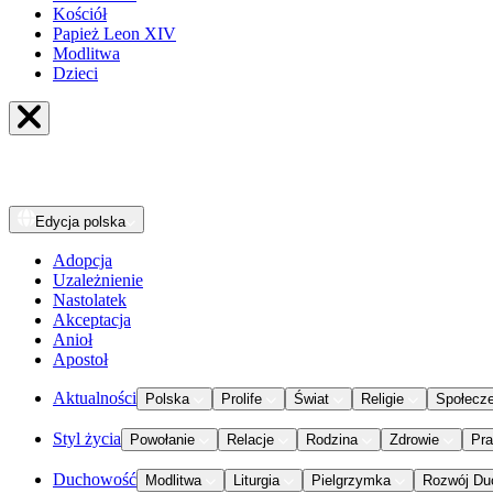
Kościół
Papież Leon XIV
Modlitwa
Dzieci
Edycja
polska
Adopcja
Uzależnienie
Nastolatek
Akceptacja
Anioł
Apostoł
Aktualności
Polska
Prolife
Świat
Religie
Społecz
Styl życia
Powołanie
Relacje
Rodzina
Zdrowie
Pr
Duchowość
Modlitwa
Liturgia
Pielgrzymka
Rozwój Du