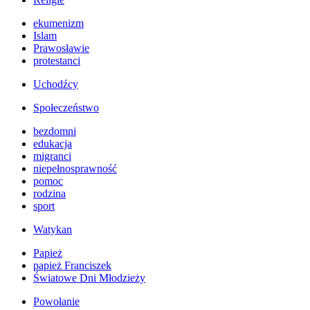
ekumenizm
Islam
Prawosławie
protestanci
Uchodźcy
Społeczeństwo
bezdomni
edukacja
migranci
niepełnosprawność
pomoc
rodzina
sport
Watykan
Papież
papież Franciszek
Światowe Dni Młodzieży
Powołanie