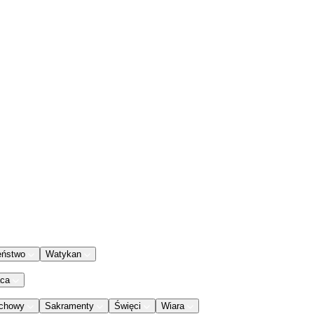
eństwo
Watykan
aca
chowy
Sakramenty
Święci
Wiara