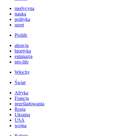
medycyna
nauka
polityka
sport
Prolife
aborcja
bioetyka
eutanazja
pro-life
Włochy
Świat
Afryka
Francja
prześladowania
Rosja
Ukraina
USA
wojna
Religie