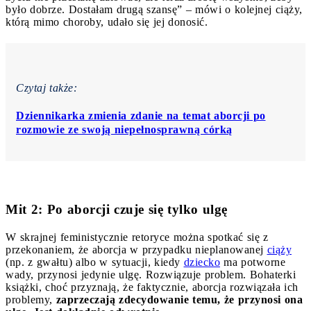
było dobrze. Dostałam drugą szansę” – mówi o kolejnej ciąży,
którą mimo choroby, udało się jej donosić.
Czytaj także:
Dziennikarka zmienia zdanie na temat aborcji po
rozmowie ze swoją niepełnosprawną córką
Mit 2: Po aborcji czuje się tylko ulgę
W skrajnej feministycznie retoryce można spotkać się z
przekonaniem, że aborcja w przypadku nieplanowanej
ciąży
(np. z gwałtu) albo w sytuacji, kiedy
dziecko
ma potworne
wady, przynosi jedynie ulgę. Rozwiązuje problem. Bohaterki
książki, choć przyznają, że faktycznie, aborcja rozwiązała ich
problemy,
zaprzeczają zdecydowanie temu, że przynosi ona