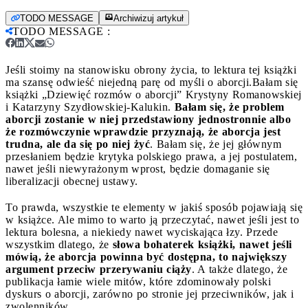
TODO MESSAGE
Archiwizuj artykuł
TODO MESSAGE
:
Jeśli stoimy na stanowisku obrony życia, to lektura tej książki
ma szansę odwieść niejedną parę od myśli o aborcji.
Bałam się
książki „Dziewięć rozmów o aborcji” Krystyny Romanowskiej
i Katarzyny Szydłowskiej-Kalukin.
Bałam się, że problem
aborcji zostanie w niej przedstawiony jednostronnie albo
że rozmówczynie wprawdzie przyznają, że aborcja jest
trudna, ale da się po niej żyć
. Bałam się, że jej głównym
przesłaniem będzie krytyka polskiego prawa, a jej postulatem,
nawet jeśli niewyrażonym wprost, będzie domaganie się
liberalizacji obecnej ustawy.
To prawda, wszystkie te elementy w jakiś sposób pojawiają się
w książce. Ale mimo to warto ją przeczytać, nawet jeśli jest to
lektura bolesna, a niekiedy nawet wyciskająca łzy. Przede
wszystkim dlatego, że
słowa bohaterek książki, nawet jeśli
mówią, że aborcja powinna być dostępna, to największy
argument przeciw przerywaniu ciąży
. A także dlatego, że
publikacja łamie wiele mitów, które zdominowały polski
dyskurs o aborcji, zarówno po stronie jej przeciwników, jak i
zwolenników.