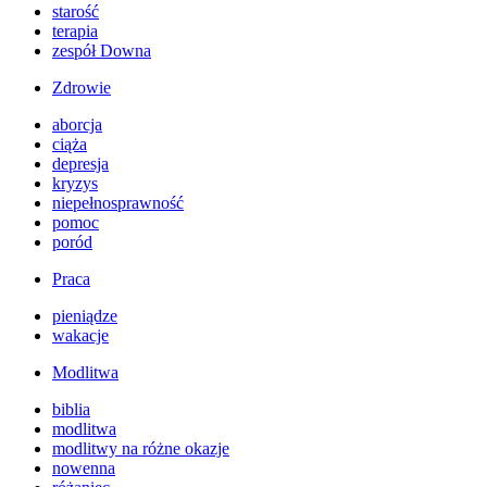
starość
terapia
zespół Downa
Zdrowie
aborcja
ciąża
depresja
kryzys
niepełnosprawność
pomoc
poród
Praca
pieniądze
wakacje
Modlitwa
biblia
modlitwa
modlitwy na różne okazje
nowenna