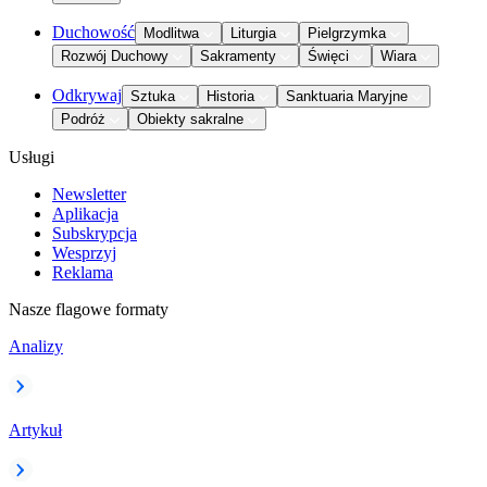
Duchowość
Modlitwa
Liturgia
Pielgrzymka
Rozwój Duchowy
Sakramenty
Święci
Wiara
Odkrywaj
Sztuka
Historia
Sanktuaria Maryjne
Podróż
Obiekty sakralne
Usługi
Newsletter
Aplikacja
Subskrypcja
Wesprzyj
Reklama
Nasze flagowe formaty
Analizy
Artykuł