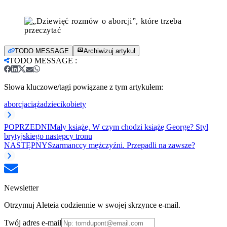
TODO MESSAGE
Archiwizuj artykuł
TODO MESSAGE
:
Słowa kluczowe/tagi powiązane z tym artykułem:
aborcja
ciąża
dzieci
kobiety
POPRZEDNI
Mały książę. W czym chodzi książę George? Styl
brytyjskiego następcy tronu
NASTĘPNY
Szarmanccy mężczyźni. Przepadli na zawsze?
Newsletter
Otrzymuj Aleteia codziennie w swojej skrzynce e-mail.
Twój adres e-mail