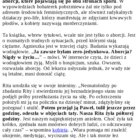
aborcji, które pojawiają się po obu stronach sporu
. W
wypowiedziach bohaterek pobrzmiewa żal nie tylko pod
adresem środowisk feministycznych, ale również radykalnych
działaczy pro-life, którzy manifestują ze zdjęciami krwawych
płodów, a kobiety nazywają morderczyniami.
Ta książka, wbrew tytułowi, wcale nie jest tylko o aborcji. Jest
o rozmaitych trudnych sytuacjach, przed którymi stają
ciężarne. Agnieszka jest w trzeciej ciąży. Badania wykazują
wodogłowie. „
Ja zawsze byłam zero-jedynkowa. Aborcja?
Nigdy w życiu…
” – mówi. W internecie czyta, że dzieci z
wodogłowiem żyją. Myśli o hospicjum, szuka. Owszem,
rozważała aborcję. Od lekarza usłyszała jednak, że wady nie
są letalne, musi donosić ciążę.
Rita urodziła się w swoje imieniny. „Neonatolodzy po
zbadaniu Rity i stwierdzeniu jej beznadziejnego stanu nie
podjęli próby przedłużania życia na siłę. Po ochrzczeniu
położyli mi ją na policzku na dziesięć minut, zdążyłyśmy się
pożegnać i utulić.
Potem przejął ją Paweł, tulił jeszcze przez
godzinę, odeszła w objęciach taty. Nasza Rita żyła półtorej
godziny
. Jest naszym najpiękniejszym aniołem. Choć żyła tak
krótko, zjednała nam mnóstwo dobrych ludzi, co odczuwamy
cały czas” – wspomina
kobieta
. „Wiara pomaga mi znaleźć
ukojenie, medytując, wyciszam się. Ale i tak morze łez