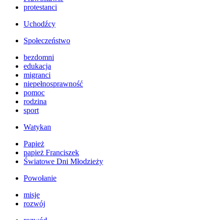
protestanci
Uchodźcy
Społeczeństwo
bezdomni
edukacja
migranci
niepełnosprawność
pomoc
rodzina
sport
Watykan
Papież
papież Franciszek
Światowe Dni Młodzieży
Powołanie
misje
rozwój