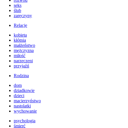
rozwód
seks
ślub
zaręczyny
Relacje
kobieta
kłótnia
małżeństwo
mężczyzna
miłość
narzeczeni
przyjaźń
Rodzina
dom
dziadkowie
dzieci
macierzyństwo
nastolatki
wychowanie
psychologia
śmierć