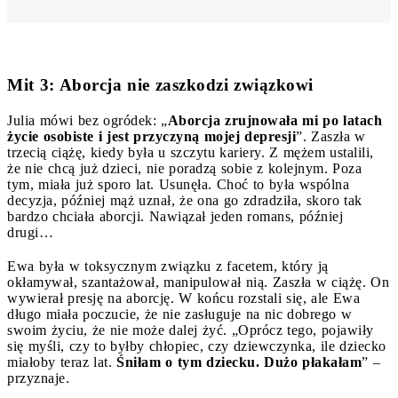
Mit 3: Aborcja nie zaszkodzi związkowi
Julia mówi bez ogródek: „
Aborcja zrujnowała mi po latach
życie osobiste i jest przyczyną mojej depresji
”. Zaszła w
trzecią ciążę, kiedy była u szczytu kariery. Z mężem ustalili,
że nie chcą już dzieci, nie poradzą sobie z kolejnym. Poza
tym, miała już sporo lat. Usunęła. Choć to była wspólna
decyzja, później mąż uznał, że ona go zdradziła, skoro tak
bardzo chciała aborcji. Nawiązał jeden romans, później
drugi…
Ewa była w toksycznym związku z facetem, który ją
okłamywał, szantażował, manipulował nią. Zaszła w ciążę. On
wywierał presję na aborcję. W końcu rozstali się, ale Ewa
długo miała poczucie, że nie zasługuje na nic dobrego w
swoim życiu, że nie może dalej żyć. „Oprócz tego, pojawiły
się myśli, czy to byłby chłopiec, czy dziewczynka, ile dziecko
miałoby teraz lat.
Śniłam o tym dziecku. Dużo płakałam
” –
przyznaje.