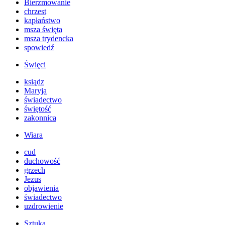
Bierzmowanie
chrzest
kapłaństwo
msza święta
msza trydencka
spowiedź
Święci
ksiądz
Maryja
świadectwo
świętość
zakonnica
Wiara
cud
duchowość
grzech
Jezus
objawienia
świadectwo
uzdrowienie
Sztuka