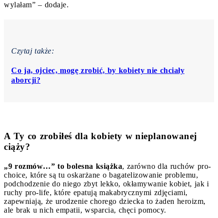
wylałam” – dodaje.
Czytaj także:
Co ja, ojciec, mogę zrobić, by kobiety nie chciały
aborcji?
A Ty co zrobiłeś dla kobiety w nieplanowanej
ciąży?
„9 rozmów…” to bolesna książka
, zarówno dla ruchów pro-
choice, które są tu oskarżane o bagatelizowanie problemu,
podchodzenie do niego zbyt lekko, okłamywanie kobiet, jak i
ruchy pro-life, które epatują makabrycznymi zdjęciami,
zapewniają, że urodzenie chorego dziecka to żaden heroizm,
ale brak u nich empatii, wsparcia, chęci pomocy.