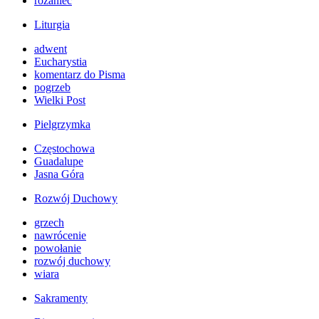
różaniec
Liturgia
adwent
Eucharystia
komentarz do Pisma
pogrzeb
Wielki Post
Pielgrzymka
Częstochowa
Guadalupe
Jasna Góra
Rozwój Duchowy
grzech
nawrócenie
powołanie
rozwój duchowy
wiara
Sakramenty