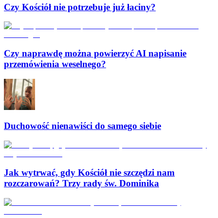
Czy Kościół nie potrzebuje już łaciny?
Czy naprawdę można powierzyć AI napisanie
przemówienia weselnego?
Duchowość nienawiści do samego siebie
Jak wytrwać, gdy Kościół nie szczędzi nam
rozczarowań? Trzy rady św. Dominika