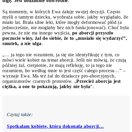
ulgę. Jest dokładnie odwrotnie
.
Są momenty, w których Ewa żałuje swojej decyzji. Często
myśli o tamtym dziecku, wyobraża sobie, jakby wyglądało, ile
miało lat. Brała silne leki, które mogły deformować płód (a
jednocześnie, nie mogłaby bez nich funkcjonować). Choć była
pewna, że nie ma innego wyjścia,
po aborcji przyszło
poczucie winy, żal do siebie, że to „musiało się wydarzyć”,
smutek, a nie ulga
.
„… ja tego nie rozumiem, ja się nie identyfikuję z tym, co
mówi wiele kobiet na temat aborcji. Jeśli nie mówią, że czują
później żal, cierpienie, że mają refleksję, to ja tego nie
rozumiem, bo według mnie to jest część całego procesu…” –
wyznaje Ewa. Ma też żal do działaczy pro-aborcyjnych,
organizatorów czarnych protestów. „
Przecież aborcja jest
ciężka, a one to pokazują, jakby nie była
”.
Czytaj także:
Spotkałam kobietę, która dokonała aborcji…