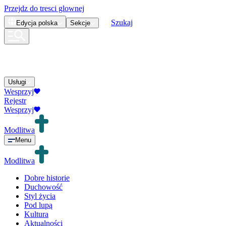
Przejdz do tresci glownej
Szukaj
Edycja
polska
Sekcje
Usługi
Wesprzyj
Rejestr
Wesprzyj
Modlitwa
Menu
Modlitwa
Dobre historie
Duchowość
Styl życia
Pod lupą
Kultura
Aktualności