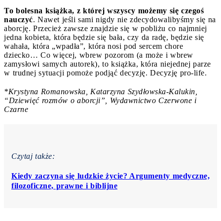
To bolesna książka, z której wszyscy możemy się czegoś
nauczyć
. Nawet jeśli sami nigdy nie zdecydowalibyśmy się na
aborcję. Przecież zawsze znajdzie się w pobliżu co najmniej
jedna kobieta, która będzie się bała, czy da radę, będzie się
wahała, która „wpadła”, która nosi pod sercem chore
dziecko… Co więcej, wbrew pozorom (a może i wbrew
zamysłowi samych autorek), to książka, która niejednej parze
w trudnej sytuacji pomoże podjąć decyzję. Decyzję pro-life.
*Krystyna Romanowska, Katarzyna Szydłowska-Kalukin,
“Dziewięć rozmów o aborcji”, Wydawnictwo Czerwone i
Czarne
Czytaj także:
Kiedy zaczyna się ludzkie życie? Argumenty medyczne,
filozoficzne, prawne i biblijne