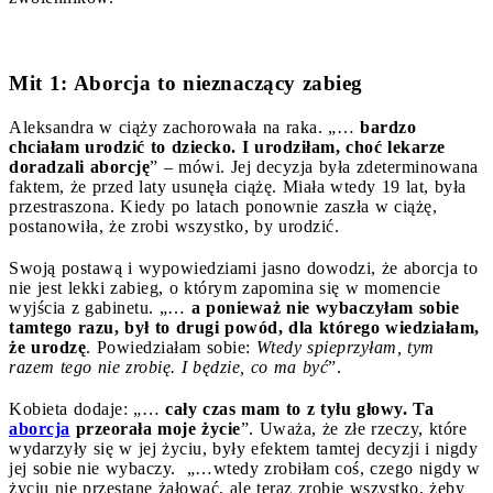
Mit 1: Aborcja to nieznaczący zabieg
Aleksandra w ciąży zachorowała na raka. „…
bardzo
chciałam urodzić to dziecko. I urodziłam, choć lekarze
doradzali aborcję
” – mówi. Jej decyzja była zdeterminowana
faktem, że przed laty usunęła ciążę. Miała wtedy 19 lat, była
przestraszona. Kiedy po latach ponownie zaszła w ciążę,
postanowiła, że zrobi wszystko, by urodzić.
Swoją postawą i wypowiedziami jasno dowodzi, że aborcja to
nie jest lekki zabieg, o którym zapomina się w momencie
wyjścia z gabinetu. „…
a ponieważ nie wybaczyłam sobie
tamtego razu, był to drugi powód, dla którego wiedziałam,
że urodzę
. Powiedziałam sobie:
Wtedy spieprzyłam, tym
razem tego nie zrobię. I będzie, co ma być
”.
Kobieta dodaje: „…
cały czas mam to z tyłu głowy. Ta
aborcja
przeorała moje życie
”. Uważa, że złe rzeczy, które
wydarzyły się w jej życiu, były efektem tamtej decyzji i nigdy
jej sobie nie wybaczy. „…wtedy zrobiłam coś, czego nigdy w
życiu nie przestanę żałować, ale teraz zrobię wszystko, żeby