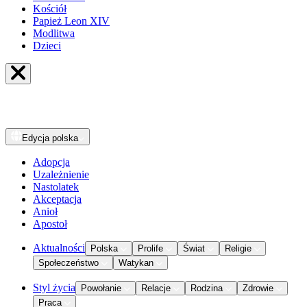
Kościół
Papież Leon XIV
Modlitwa
Dzieci
Edycja
polska
Adopcja
Uzależnienie
Nastolatek
Akceptacja
Anioł
Apostoł
Aktualności
Polska
Prolife
Świat
Religie
Społeczeństwo
Watykan
Styl życia
Powołanie
Relacje
Rodzina
Zdrowie
Praca