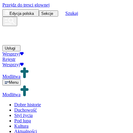
Przejdz do tresci glownej
Szukaj
Edycja
polska
Sekcje
Usługi
Wesprzyj
Rejestr
Wesprzyj
Modlitwa
Menu
Modlitwa
Dobre historie
Duchowość
Styl życia
Pod lupą
Kultura
Aktualności