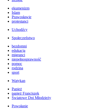
ekumenizm
Islam
Prawosławie
protestanci
Uchodźcy
Społeczeństwo
bezdomni
edukacja
migranci
niepełnosprawność
pomoc
rodzina
sport
Watykan
Papież
papież Franciszek
Światowe Dni Młodzieży
Powołanie