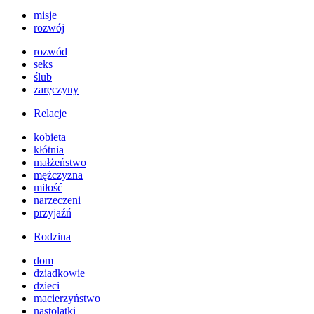
misje
rozwój
rozwód
seks
ślub
zaręczyny
Relacje
kobieta
kłótnia
małżeństwo
mężczyzna
miłość
narzeczeni
przyjaźń
Rodzina
dom
dziadkowie
dzieci
macierzyństwo
nastolatki