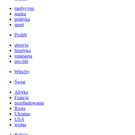
medycyna
nauka
polityka
sport
Prolife
aborcja
bioetyka
eutanazja
pro-life
Włochy
Świat
Afryka
Francja
prześladowania
Rosja
Ukraina
USA
wojna
Religie