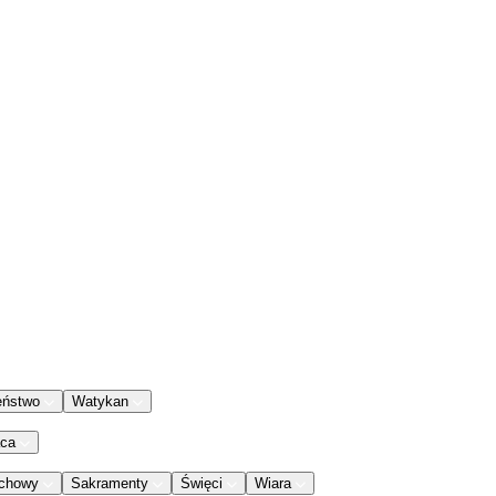
eństwo
Watykan
aca
chowy
Sakramenty
Święci
Wiara