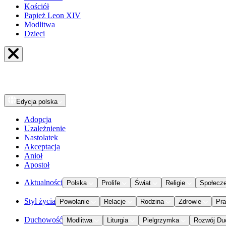
Kościół
Papież Leon XIV
Modlitwa
Dzieci
Edycja
polska
Adopcja
Uzależnienie
Nastolatek
Akceptacja
Anioł
Apostoł
Aktualności
Polska
Prolife
Świat
Religie
Społecz
Styl życia
Powołanie
Relacje
Rodzina
Zdrowie
Pr
Duchowość
Modlitwa
Liturgia
Pielgrzymka
Rozwój Du