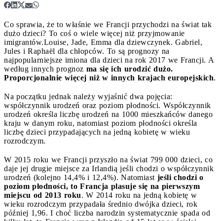
Co sprawia, że to właśnie we Francji przychodzi na świat tak
dużo dzieci? To coś o wiele więcej niż przyjmowanie
imigrantów.
Louise, Jade, Emma dla dziewczynek. Gabriel,
Jules i Raphaël dla chłopców. To są prognozy na
najpopularniejsze imiona dla dzieci na rok 2017 we Francji. A
według innych prognoz
ma się ich urodzić dużo.
Proporcjonalnie więcej niż w innych krajach europejskich
.
Na początku jednak należy wyjaśnić dwa pojęcia:
współczynnik urodzeń oraz poziom płodności. Współczynnik
urodzeń określa liczbę urodzeń na 1000 mieszkańców danego
kraju w danym roku, natomiast poziom płodności określa
liczbę dzieci przypadających na jedną kobietę w wieku
rozrodczym.
W 2015 roku we Francji przyszło na świat 799 000 dzieci, co
daje jej drugie miejsce za Irlandią jeśli chodzi o współczynnik
urodzeń (kolejno 14,4% i 12,4%). Natomiast
jeśli chodzi o
poziom płodności, to Francja plasuje się na pierwszym
miejscu od 2013 roku
. W 2014 roku na jedną kobietę w
wieku rozrodczym przypadała średnio dwójka dzieci, rok
później 1,96. I choć liczba narodzin systematycznie spada od