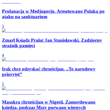
Profanacja w Medjugorju. Aresztowano Polaka po
ataku na sanktuarium
3
Zmarł Ksiądz Prałat Jan Stanisławski. Zadziorny
strażnik pamięci
4
Irak chce odzyskać chrześcijan. „To narodowy
priorytet”
5
Masakra chrześcijan w Nigerii. Zamordowano
księdza, podczas Mszy porwano wiernych