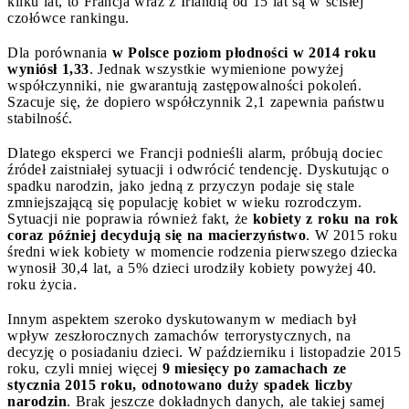
kilku lat, to Francja wraz z Irlandią od 15 lat są w ścisłej
czołówce rankingu.
Dla porównania
w Polsce poziom płodności w 2014 roku
wyniósł 1,33
. Jednak wszystkie wymienione powyżej
współczynniki, nie gwarantują zastępowalności pokoleń.
Szacuje się, że dopiero współczynnik 2,1 zapewnia państwu
stabilność.
Dlatego eksperci we Francji podnieśli alarm, próbują dociec
źródeł zaistniałej sytuacji i odwrócić tendencję. Dyskutując o
spadku narodzin, jako jedną z przyczyn podaje się stale
zmniejszającą się populację kobiet w wieku rozrodczym.
Sytuacji nie poprawia również fakt, że
kobiety z roku na rok
coraz później decydują się na macierzyństwo
. W 2015 roku
średni wiek kobiety w momencie rodzenia pierwszego dziecka
wynosił 30,4 lat, a 5% dzieci urodziły kobiety powyżej 40.
roku życia.
Innym aspektem szeroko dyskutowanym w mediach był
wpływ zeszłorocznych zamachów terrorystycznych, na
decyzję o posiadaniu dzieci. W październiku i listopadzie 2015
roku, czyli mniej więcej
9 miesięcy po zamachach ze
stycznia 2015 roku, odnotowano duży spadek liczby
narodzin
. Brak jeszcze dokładnych danych, ale takiej samej