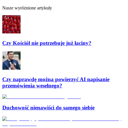
Nasze wyróżnione artykuły
Czy Kościół nie potrzebuje już łaciny?
Czy naprawdę można powierzyć AI napisanie
przemówienia weselnego?
Duchowość nienawiści do samego siebie