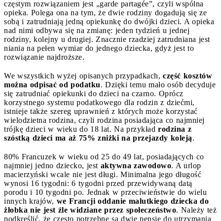
częstym rozwiązaniem jest „garde partagée”, czyli wspólna
opieka. Polega ona na tym, że dwie rodziny dogadują się ze
sobą i zatrudniają jedną opiekunkę do dwójki dzieci. A opieka
nad nimi odbywa się na zmianę: jeden tydzień u jednej
rodziny, kolejny u drugiej. Znacznie rzadziej zatrudniana jest
niania na pełen wymiar do jednego dziecka, gdyż jest to
rozwiązanie najdroższe.
We wszystkich wyżej opisanych przypadkach,
część kosztów
można odpisać od podatku
. Dzięki temu mało osób decyduje
się zatrudniać opiekunki do dzieci na czarno. Oprócz
korzystnego systemu podatkowego dla rodzin z dziećmi,
istnieje także szereg uprawnień z których może korzystać
wielodzietna rodzina, czyli rodzina posiadająca co najmniej
trójkę dzieci w wieku do 18 lat. Na przykład
rodzina z
szóstką dzieci ma aż 75% zniżki na przejazdy koleją
.
80% Francuzek w wieku od 25 do 49 lat, posiadających co
najmniej jedno dziecko, jest
aktywna zawodowo
. A urlop
macierzyński wcale nie jest długi. Minimalna jego długość
wynosi 16 tygodni: 6 tygodni przed przewidywaną datą
porodu i 10 tygodni po. Jednak w przeciwieństwie do wielu
innych krajów,
we Francji oddanie malutkiego dziecka do
żłobka nie jest źle widziane przez społeczeństwo
. Należy też
podkreślić, że często potrzebne są dwie pensje do utrzymania