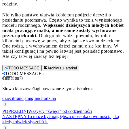
rodziny.
Nie tylko państwo ułatwia kobietom podjęcie decyzji o
posiadaniu potomstwa. Często wynika to też z wyniesionego
modelu rodzinnego.
Większość dzisiejszych młodych kobiet
miała pracujące matki, a one same zostały wychowane
przez opiekunki
. Dlatego nie widzą powodu, by robić
kilkuletnią przerwę w pracy, aby zająć się swoim dzieckiem.
One rodzą, a wychowaniem dzieci zajmuje się kto inny. W
takiej konfiguracji na pewno łatwiej jest posiadać potomstwo.
Ale czy łatwiej znaczy też lepiej?
TODO MESSAGE
Archiwizuj artykuł
TODO MESSAGE
:
Słowa kluczowe/tagi powiązane z tym artykułem:
dzieci
Francja
migranci
rodzina
POPRZEDNI
Wszyscy "święci" od codzienności
NASTĘPNY
To może być najgłębsza piosenka o wolności, jaką
kiedykolwiek słyszeliście