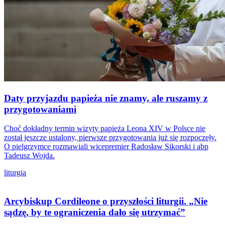
Daty przyjazdu papieża nie znamy, ale ruszamy z
przygotowaniami
Choć dokładny termin wizyty papieża Leona XIV w Polsce nie
został jeszcze ustalony, pierwsze przygotowania już się rozpoczęły.
O pielgrzymce rozmawiali wicepremier Radosław Sikorski i abp
Tadeusz Wojda.
liturgia
Arcybiskup Cordileone o przyszłości liturgii. „Nie
sądzę, by te ograniczenia dało się utrzymać”