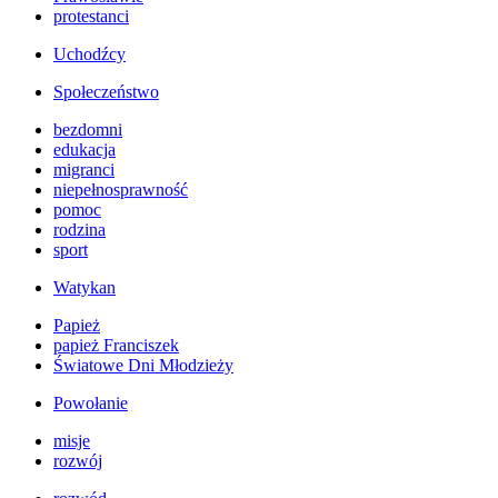
protestanci
Uchodźcy
Społeczeństwo
bezdomni
edukacja
migranci
niepełnosprawność
pomoc
rodzina
sport
Watykan
Papież
papież Franciszek
Światowe Dni Młodzieży
Powołanie
misje
rozwój