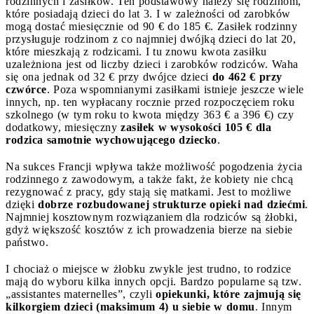
rodzinnych i zasiłków. Ten podstawowy należy się rodzinom,
które posiadają dzieci do lat 3. I w zależności od zarobków
mogą dostać miesięcznie od 90 € do 185 €. Zasiłek rodzinny
przysługuje rodzinom z co najmniej dwójką dzieci do lat 20,
które mieszkają z rodzicami. I tu znowu kwota zasiłku
uzależniona jest od liczby dzieci i zarobków rodziców. Waha
się ona jednak od 32 € przy dwójce dzieci
do 462 € przy
czwórce
. Poza wspomnianymi zasiłkami istnieje jeszcze wiele
innych, np. ten wypłacany rocznie przed rozpoczęciem roku
szkolnego (w tym roku to kwota między 363 € a 396 €) czy
dodatkowy, miesięczny
zasiłek w wysokości 105 € dla
rodzica samotnie wychowującego dziecko
.
Na sukces Francji wpływa także możliwość pogodzenia życia
rodzinnego z zawodowym, a także fakt, że kobiety nie chcą
rezygnować z pracy, gdy stają się matkami. Jest to możliwe
dzięki
dobrze rozbudowanej strukturze opieki nad dziećmi
.
Najmniej kosztownym rozwiązaniem dla rodziców są żłobki,
gdyż większość kosztów z ich prowadzenia bierze na siebie
państwo.
I chociaż o miejsce w żłobku zwykle jest trudno, to rodzice
mają do wyboru kilka innych opcji. Bardzo popularne są tzw.
„assistantes maternelles”, czyli
opiekunki, które zajmują się
kilkorgiem dzieci (maksimum 4) u siebie w domu
. Innym