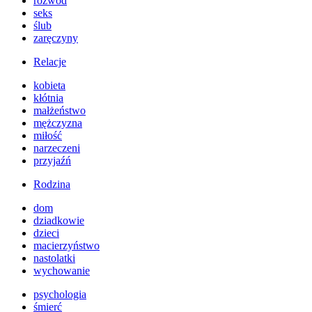
rozwód
seks
ślub
zaręczyny
Relacje
kobieta
kłótnia
małżeństwo
mężczyzna
miłość
narzeczeni
przyjaźń
Rodzina
dom
dziadkowie
dzieci
macierzyństwo
nastolatki
wychowanie
psychologia
śmierć