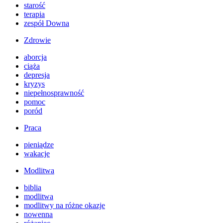
starość
terapia
zespół Downa
Zdrowie
aborcja
ciąża
depresja
kryzys
niepełnosprawność
pomoc
poród
Praca
pieniądze
wakacje
Modlitwa
biblia
modlitwa
modlitwy na różne okazje
nowenna