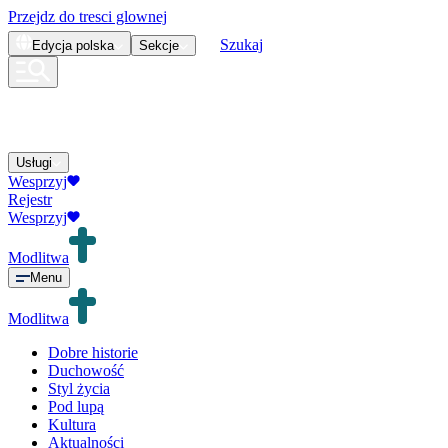
Przejdz do tresci glownej
Szukaj
Edycja
polska
Sekcje
Usługi
Wesprzyj
Rejestr
Wesprzyj
Modlitwa
Menu
Modlitwa
Dobre historie
Duchowość
Styl życia
Pod lupą
Kultura
Aktualności