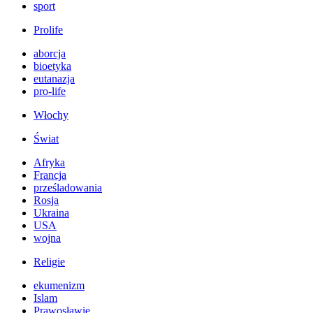
sport
Prolife
aborcja
bioetyka
eutanazja
pro-life
Włochy
Świat
Afryka
Francja
prześladowania
Rosja
Ukraina
USA
wojna
Religie
ekumenizm
Islam
Prawosławie