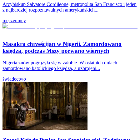
Arcybiskup Salvatore Cordileone, metropolita San Francisco i jeden
z najbardziej rozpoznawalnych amerykańskich...
męczennicy
Masakra chrześcijan w Nigerii. Zamordowano
księdza, podczas Mszy porwano wiernych
Nigeria znów pogrążyła się w żałobie. W ostatnich dniach
zamordowano katolickiego księdza, a uzbrojeni...
świadectwo