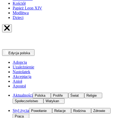
Kościół
Papież Leon XIV
Modlitwa
Dzieci
Edycja
polska
Adopcja
Uzależnienie
Nastolatek
Akceptacja
Anioł
Apostoł
Aktualności
Polska
Prolife
Świat
Religie
Społeczeństwo
Watykan
Styl życia
Powołanie
Relacje
Rodzina
Zdrowie
Praca