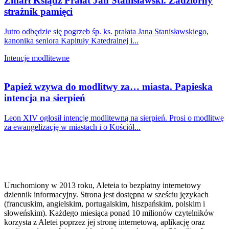
Zmarł Ksiądz Prałat Jan Stanisławski. Zadziorny
strażnik pamięci
Jutro odbędzie się pogrzeb śp. ks. prałata Jana Stanisławskiego,
kanonika seniora Kapituły Katedralnej i...
Intencje modlitewne
Papież wzywa do modlitwy za… miasta. Papieska
intencja na sierpień
Leon XIV ogłosił intencję modlitewną na sierpień. Prosi o modlitwę
za ewangelizację w miastach i o Kościół...
Uruchomiony w 2013 roku, Aleteia to bezpłatny internetowy
dziennik informacyjny. Strona jest dostępna w sześciu językach
(francuskim, angielskim, portugalskim, hiszpańskim, polskim i
słoweńskim). Każdego miesiąca ponad 10 milionów czytelników
korzysta z Aletei poprzez jej stronę internetową, aplikację oraz