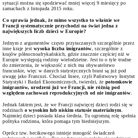
sytuacji można się spodziewać mniej więcej 9 miesięcy po
zamachach z listopada 2015 roku.
Co sprawia jednak, że mimo wszystko to właśnie we
Francji systematycznie przychodzi na świat jedna z
największych liczb dzieci w Europie?
Jednym z argumentów często przytaczanych szczególnie przez
inne kraje jest
wysoka liczba imigrantów
, szczególnie z
krajów północnoafrykańskich, gdzie znacznie częściej niż w
Europie występują rodziny wielodzietne. Jest to o tyle trudne
do zmierzenia, że większość z nich ma obywatelstwo
francuskie, więc w danych statystycznych brani są już pod
uwagę jako Francuzi. Chociaż Insee, czyli Państwowy Instytut
Statystyki i Badań Ekonomicznych, twierdzi, że
potomkowie
imigrantów, urodzeni już we Francji, nie różnią pod
względem zachowań reprodukcyjnych od nie imigrantów
.
Jednak faktem jest, że we Francji najwięcej dzieci rodzi się w
rodzinach
o wysokim lub niskim statusie materialnym
.
Najmniej dzieci posiada klasa średnia. Tu ogromną rolę spełnia
polityka rodzinna, która pomaga tym biedniejszym.
Oprócz tzw. becikowego istnieje mnogość świadczeń