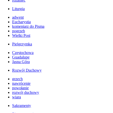
różaniec
Liturgia
adwent
Eucharystia
komentarz do Pisma
pogrzeb
Wielki Post
Pielgrzymka
Częstochowa
Guadalupe
Jasna Góra
Rozwój Duchowy
grzech
nawrócenie
powołanie
rozwój duchowy
wiara
Sakramenty