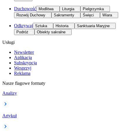
Duchowość
Modlitwa
Liturgia
Pielgrzymka
Rozwój Duchowy
Sakramenty
Święci
Wiara
Odkrywaj
Sztuka
Historia
Sanktuaria Maryjne
Podróż
Obiekty sakralne
Usługi
Newsletter
Aplikacja
Subskrypcja
Wesprzyj
Reklama
Nasze flagowe formaty
Analizy
Artykuł