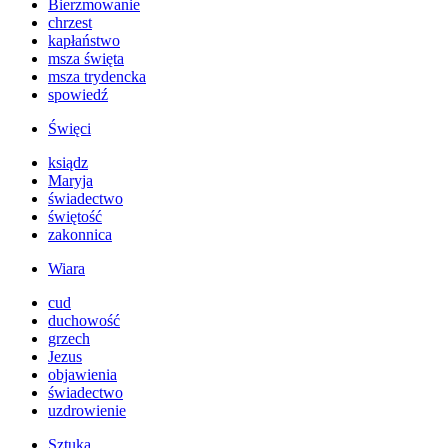
Bierzmowanie
chrzest
kapłaństwo
msza święta
msza trydencka
spowiedź
Święci
ksiądz
Maryja
świadectwo
świętość
zakonnica
Wiara
cud
duchowość
grzech
Jezus
objawienia
świadectwo
uzdrowienie
Sztuka