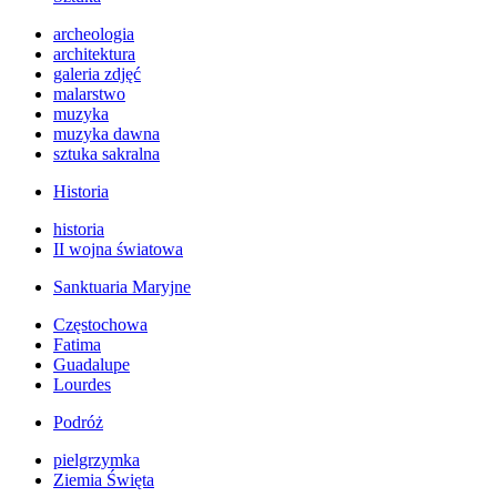
archeologia
architektura
galeria zdjęć
malarstwo
muzyka
muzyka dawna
sztuka sakralna
Historia
historia
II wojna światowa
Sanktuaria Maryjne
Częstochowa
Fatima
Guadalupe
Lourdes
Podróż
pielgrzymka
Ziemia Święta