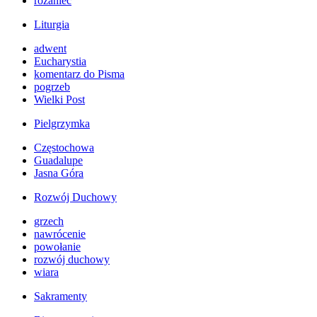
różaniec
Liturgia
adwent
Eucharystia
komentarz do Pisma
pogrzeb
Wielki Post
Pielgrzymka
Częstochowa
Guadalupe
Jasna Góra
Rozwój Duchowy
grzech
nawrócenie
powołanie
rozwój duchowy
wiara
Sakramenty