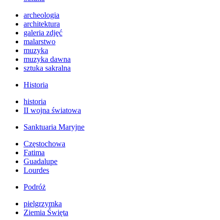
archeologia
architektura
galeria zdjęć
malarstwo
muzyka
muzyka dawna
sztuka sakralna
Historia
historia
II wojna światowa
Sanktuaria Maryjne
Częstochowa
Fatima
Guadalupe
Lourdes
Podróż
pielgrzymka
Ziemia Święta