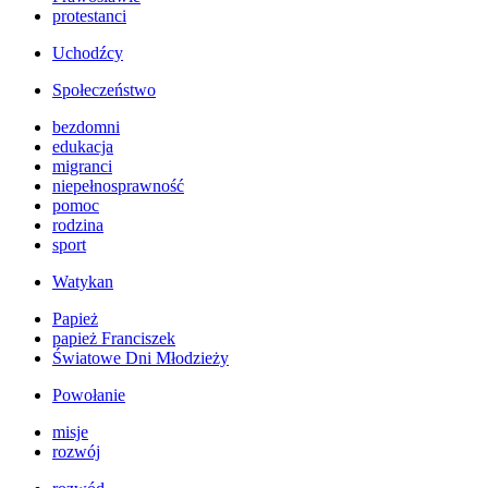
protestanci
Uchodźcy
Społeczeństwo
bezdomni
edukacja
migranci
niepełnosprawność
pomoc
rodzina
sport
Watykan
Papież
papież Franciszek
Światowe Dni Młodzieży
Powołanie
misje
rozwój