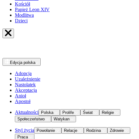
Kościół
Papież Leon XIV
Modlitwa
Dzieci
Edycja
polska
Adopcja
Uzależnienie
Nastolatek
Akceptacja
Anioł
Apostoł
Aktualności
Polska
Prolife
Świat
Religie
Społeczeństwo
Watykan
Styl życia
Powołanie
Relacje
Rodzina
Zdrowie
Praca