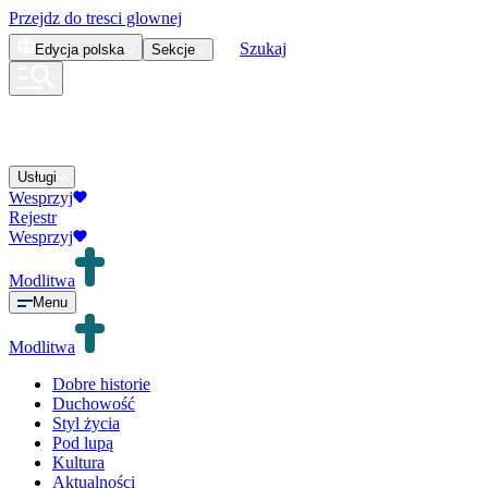
Przejdz do tresci glownej
Szukaj
Edycja
polska
Sekcje
Usługi
Wesprzyj
Rejestr
Wesprzyj
Modlitwa
Menu
Modlitwa
Dobre historie
Duchowość
Styl życia
Pod lupą
Kultura
Aktualności