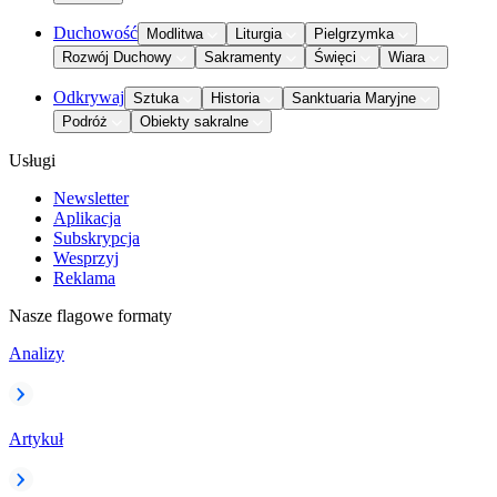
Duchowość
Modlitwa
Liturgia
Pielgrzymka
Rozwój Duchowy
Sakramenty
Święci
Wiara
Odkrywaj
Sztuka
Historia
Sanktuaria Maryjne
Podróż
Obiekty sakralne
Usługi
Newsletter
Aplikacja
Subskrypcja
Wesprzyj
Reklama
Nasze flagowe formaty
Analizy
Artykuł