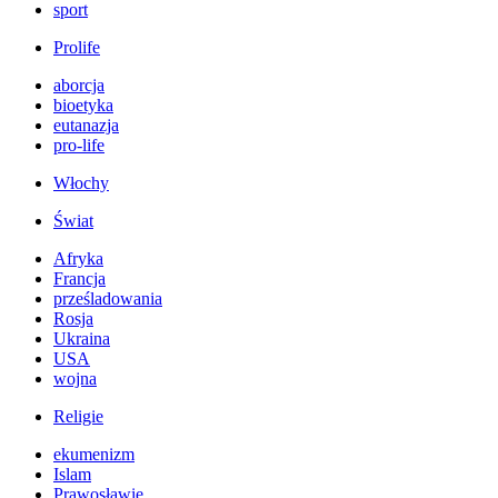
sport
Prolife
aborcja
bioetyka
eutanazja
pro-life
Włochy
Świat
Afryka
Francja
prześladowania
Rosja
Ukraina
USA
wojna
Religie
ekumenizm
Islam
Prawosławie