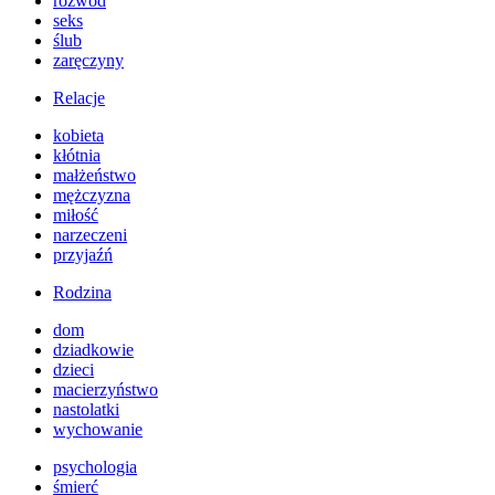
rozwód
seks
ślub
zaręczyny
Relacje
kobieta
kłótnia
małżeństwo
mężczyzna
miłość
narzeczeni
przyjaźń
Rodzina
dom
dziadkowie
dzieci
macierzyństwo
nastolatki
wychowanie
psychologia
śmierć