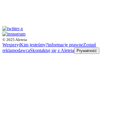
© 2025 Aleteia
Wesprzyj
Kim jesteśmy?
informacje prawne
Zostań
reklamodawcą
Skontaktuj się z Aleteią
Prywatność