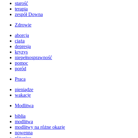
starość
terapia
zespół Downa
Zdrowie
aborcja
ciąża
depresja
kryzys
niepełnosprawność
pomoc
poród
Praca
pieniądze
wakacje
Modlitwa
biblia
modlitwa
modlitwy na różne okazje
nowenna