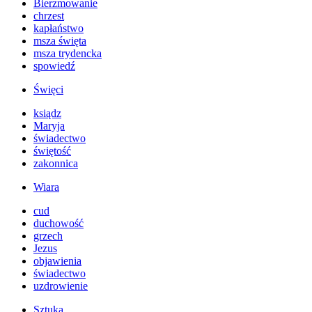
Bierzmowanie
chrzest
kapłaństwo
msza święta
msza trydencka
spowiedź
Święci
ksiądz
Maryja
świadectwo
świętość
zakonnica
Wiara
cud
duchowość
grzech
Jezus
objawienia
świadectwo
uzdrowienie
Sztuka