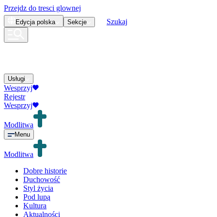
Przejdz do tresci glownej
Szukaj
Edycja
polska
Sekcje
Usługi
Wesprzyj
Rejestr
Wesprzyj
Modlitwa
Menu
Modlitwa
Dobre historie
Duchowość
Styl życia
Pod lupą
Kultura
Aktualności