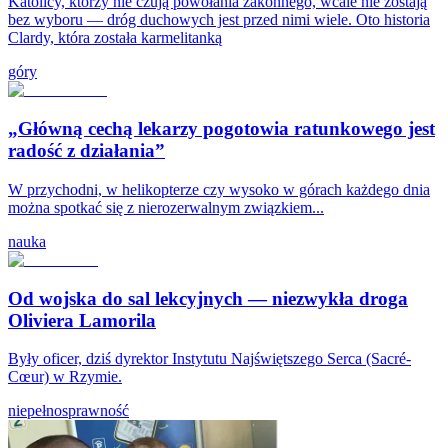
Katolicy, którzy nie czują powołania zakonnego, wcale nie zostają
bez wyboru — dróg duchowych jest przed nimi wiele. Oto historia
Clardy, która została karmelitanką
góry
„Główną cechą lekarzy pogotowia ratunkowego jest
radość z działania”
W przychodni, w helikopterze czy wysoko w górach każdego dnia
można spotkać się z nierozerwalnym związkiem...
nauka
Od wojska do sal lekcyjnych — niezwykła droga
Oliviera Lamorila
Były oficer, dziś dyrektor Instytutu Najświętszego Serca (Sacré-
Cœur) w Rzymie.
niepełnosprawność