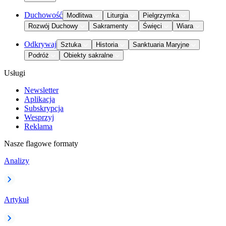
Duchowość
Modlitwa
Liturgia
Pielgrzymka
Rozwój Duchowy
Sakramenty
Święci
Wiara
Odkrywaj
Sztuka
Historia
Sanktuaria Maryjne
Podróż
Obiekty sakralne
Usługi
Newsletter
Aplikacja
Subskrypcja
Wesprzyj
Reklama
Nasze flagowe formaty
Analizy
Artykuł