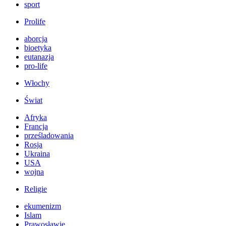
sport
Prolife
aborcja
bioetyka
eutanazja
pro-life
Włochy
Świat
Afryka
Francja
prześladowania
Rosja
Ukraina
USA
wojna
Religie
ekumenizm
Islam
Prawosławie