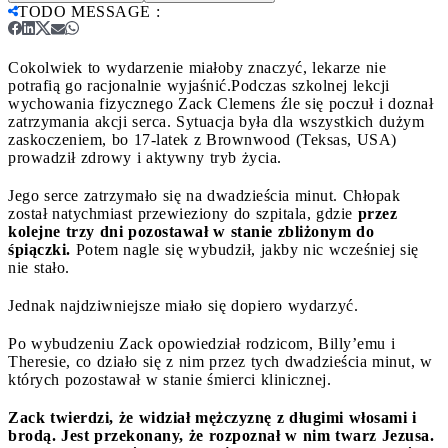
TODO MESSAGE
:
Cokolwiek to wydarzenie miałoby znaczyć, lekarze nie
potrafią go racjonalnie wyjaśnić.
Podczas szkolnej lekcji
wychowania fizycznego Zack Clemens źle się poczuł i doznał
zatrzymania akcji serca. Sytuacja była dla wszystkich dużym
zaskoczeniem, bo 17-latek z Brownwood (Teksas, USA)
prowadził zdrowy i aktywny tryb życia.
Jego serce zatrzymało się na dwadzieścia minut. Chłopak
został natychmiast przewieziony do szpitala, gdzie
przez
kolejne trzy dni pozostawał w stanie zbliżonym do
śpiączki.
Potem nagle się wybudził, jakby nic wcześniej się
nie stało.
Jednak najdziwniejsze miało się dopiero wydarzyć.
Po wybudzeniu Zack opowiedział rodzicom, Billy’emu i
Theresie, co działo się z nim przez tych dwadzieścia minut, w
których pozostawał w stanie śmierci klinicznej.
Zack twierdzi, że widział mężczyznę z długimi włosami i
brodą. Jest przekonany, że rozpoznał w nim twarz Jezusa.