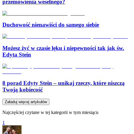
przemówienia weselnego?
Duchowość nienawiści do samego siebie
Możesz żyć w czasie lęku i niepewności tak jak św.
Edyta Stein
8 porad Edyty Stein – unikaj rzeczy, które niszczą
Twoją kobiecość
Załaduj więcej artykułów
Najczęściej czytane w tej kategorii w tym miesiącu
1