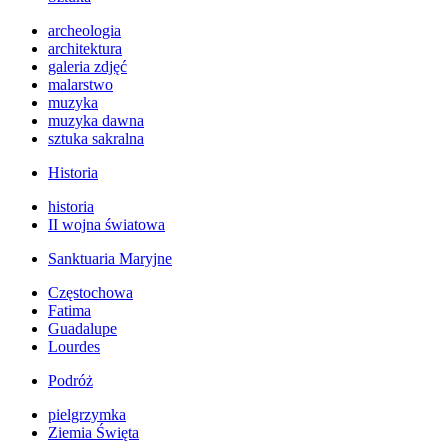
archeologia
architektura
galeria zdjęć
malarstwo
muzyka
muzyka dawna
sztuka sakralna
Historia
historia
II wojna światowa
Sanktuaria Maryjne
Częstochowa
Fatima
Guadalupe
Lourdes
Podróż
pielgrzymka
Ziemia Święta