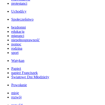
protestanci
Uchodźcy
Społeczeństwo
bezdomni
edukacja
migranci
niepełnosprawność
pomoc
rodzina
sport
Watykan
Papież
papież Franciszek
Światowe Dni Młodzieży
Powołanie
misje
rozwój