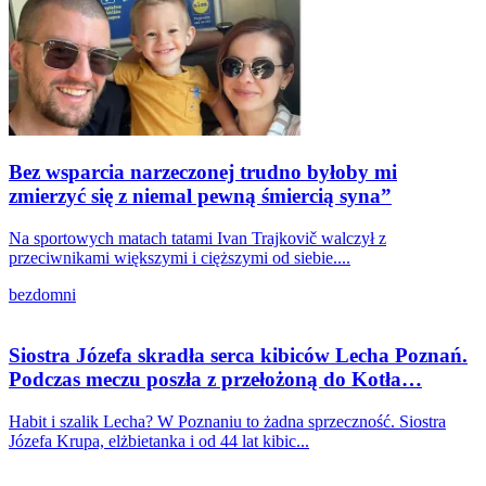
Bez wsparcia narzeczonej trudno byłoby mi
zmierzyć się z niemal pewną śmiercią syna”
Na sportowych matach tatami Ivan Trajkovič walczył z
przeciwnikami większymi i cięższymi od siebie....
bezdomni
Siostra Józefa skradła serca kibiców Lecha Poznań.
Podczas meczu poszła z przełożoną do Kotła…
Habit i szalik Lecha? W Poznaniu to żadna sprzeczność. Siostra
Józefa Krupa, elżbietanka i od 44 lat kibic...