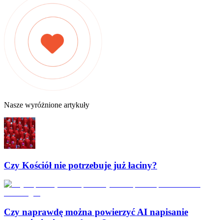
Nasze wyróżnione artykuły
Czy Kościół nie potrzebuje już łaciny?
Czy naprawdę można powierzyć AI napisanie