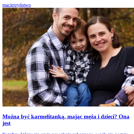
macierzyństwo
Można być karmelitanką, mając męża i dzieci? Ona
jest