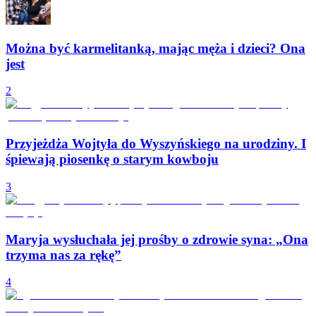
Można być karmelitanką, mając męża i dzieci? Ona
jest
2
Przyjeżdża Wojtyła do Wyszyńskiego na urodziny. I
śpiewają piosenkę o starym kowboju
3
Maryja wysłuchała jej prośby o zdrowie syna: „Ona
trzyma nas za rękę”
4