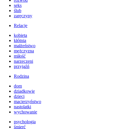
rozwód
seks
ślub
zaręczyny
Relacje
kobieta
kłótnia
małżeństwo
mężczyzna
miłość
narzeczeni
przyjaźń
Rodzina
dom
dziadkowie
dzieci
macierzyństwo
nastolatki
wychowanie
psychologia
śmierć