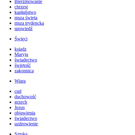
Bierzmowanie
chrzest
kapłaństwo
msza święta
msza trydencka
spowiedź
Święci
ksiądz
Maryja
świadectwo
świętość
zakonnica
Wiara
cud
duchowość
grzech
Jezus
objawienia
świadectwo
uzdrowienie
Sztuka