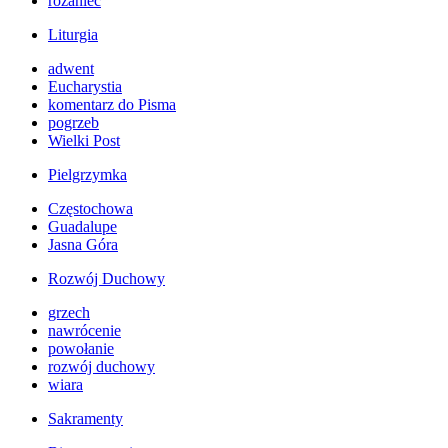
różaniec
Liturgia
adwent
Eucharystia
komentarz do Pisma
pogrzeb
Wielki Post
Pielgrzymka
Częstochowa
Guadalupe
Jasna Góra
Rozwój Duchowy
grzech
nawrócenie
powołanie
rozwój duchowy
wiara
Sakramenty