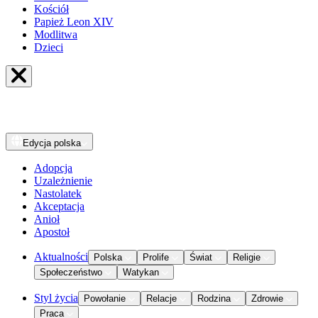
Kościół
Papież Leon XIV
Modlitwa
Dzieci
Edycja
polska
Adopcja
Uzależnienie
Nastolatek
Akceptacja
Anioł
Apostoł
Aktualności
Polska
Prolife
Świat
Religie
Społeczeństwo
Watykan
Styl życia
Powołanie
Relacje
Rodzina
Zdrowie
Praca