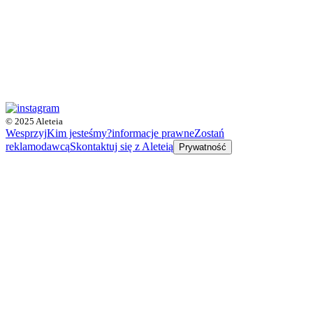
© 2025 Aleteia
Wesprzyj
Kim jesteśmy?
informacje prawne
Zostań
reklamodawcą
Skontaktuj się z Aleteią
Prywatność