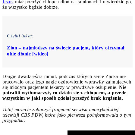
Jezus
miał położyć chłopcu dłoń na ramionach i utwierdzić go,
że wszystko będzie dobrze.
Czytaj także:
Zion – najmłodszy na świecie pacjent, który otrzymał
obie dłonie [wideo]
Długie dwadzieścia minut, podczas których serce Zacka nie
pracowało oraz jego nagłe ozdrowienie wprawiły zajmujących
się młodym pacjentem lekarzy w prawdziwe osłupienie.
Nie
potrafili wytłumaczyć, co działo się z chłopcem, a przede
wszystkim w jaki sposób zdołał przeżyć brak krążenia.
Tutaj możecie zobaczyć fragment serwisu amerykańskiej
telewizji CBS FDW, która jako pierwsza poinformowała o tym
przypadku: