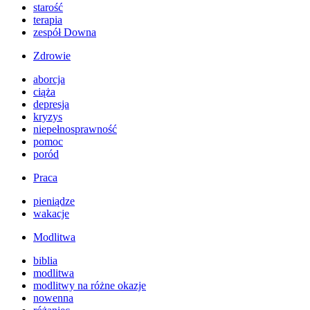
starość
terapia
zespół Downa
Zdrowie
aborcja
ciąża
depresja
kryzys
niepełnosprawność
pomoc
poród
Praca
pieniądze
wakacje
Modlitwa
biblia
modlitwa
modlitwy na różne okazje
nowenna