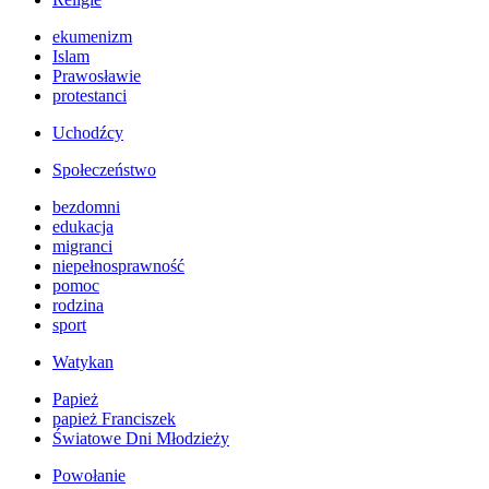
ekumenizm
Islam
Prawosławie
protestanci
Uchodźcy
Społeczeństwo
bezdomni
edukacja
migranci
niepełnosprawność
pomoc
rodzina
sport
Watykan
Papież
papież Franciszek
Światowe Dni Młodzieży
Powołanie