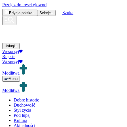
Przejdz do tresci glownej
Szukaj
Edycja
polska
Sekcje
Usługi
Wesprzyj
Rejestr
Wesprzyj
Modlitwa
Menu
Modlitwa
Dobre historie
Duchowość
Styl życia
Pod lupą
Kultura
Aktualności