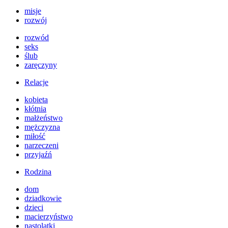
misje
rozwój
rozwód
seks
ślub
zaręczyny
Relacje
kobieta
kłótnia
małżeństwo
mężczyzna
miłość
narzeczeni
przyjaźń
Rodzina
dom
dziadkowie
dzieci
macierzyństwo
nastolatki