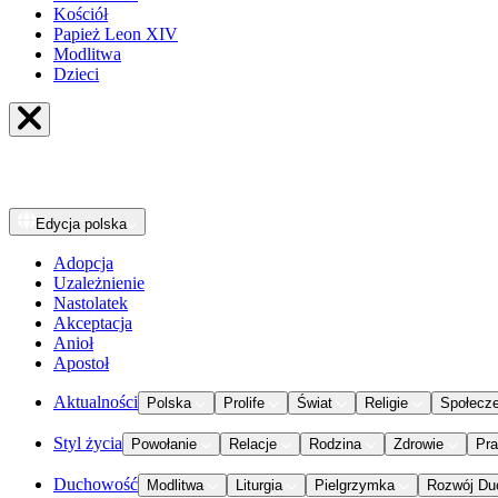
Kościół
Papież Leon XIV
Modlitwa
Dzieci
Edycja
polska
Adopcja
Uzależnienie
Nastolatek
Akceptacja
Anioł
Apostoł
Aktualności
Polska
Prolife
Świat
Religie
Społecz
Styl życia
Powołanie
Relacje
Rodzina
Zdrowie
Pr
Duchowość
Modlitwa
Liturgia
Pielgrzymka
Rozwój Du