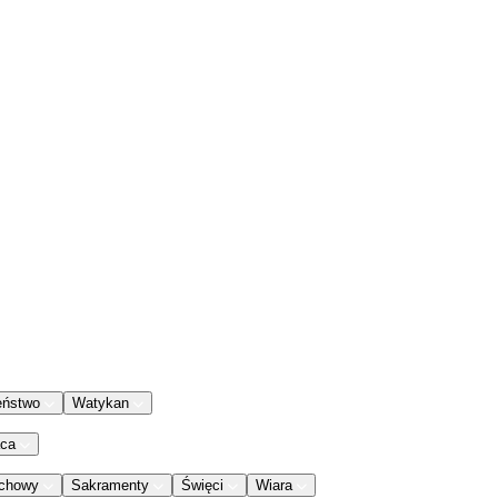
eństwo
Watykan
aca
chowy
Sakramenty
Święci
Wiara