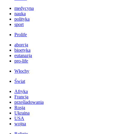
medycyna
nauka
polityka
sport
Prolife
aborcja
bioetyka
eutanazja
pro-life
Włochy
Świat
Afryka
Francja
prześladowania
Rosja
Ukraina
USA
wojna
Religie