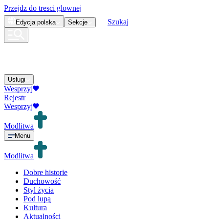
Przejdz do tresci glownej
Szukaj
Edycja
polska
Sekcje
Usługi
Wesprzyj
Rejestr
Wesprzyj
Modlitwa
Menu
Modlitwa
Dobre historie
Duchowość
Styl życia
Pod lupą
Kultura
Aktualności