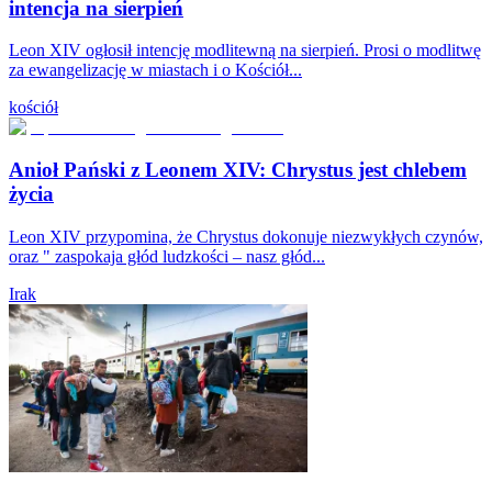
intencja na sierpień
Leon XIV ogłosił intencję modlitewną na sierpień. Prosi o modlitwę
za ewangelizację w miastach i o Kościół...
kościół
Anioł Pański z Leonem XIV: Chrystus jest chlebem
życia
Leon XIV przypomina, że Chrystus dokonuje niezwykłych czynów,
oraz " zaspokaja głód ludzkości – nasz głód...
Irak