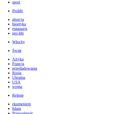
sport
Prolife
aborcja
bioetyka
eutanazja
pro-life
Włochy
Świat
Afryka
Francja
prześladowania
Rosja
Ukraina
USA
wojna
Religie
ekumenizm
Islam
Prawosławie