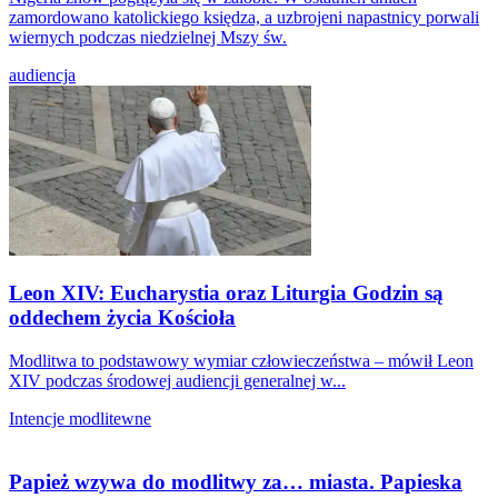
zamordowano katolickiego księdza, a uzbrojeni napastnicy porwali
wiernych podczas niedzielnej Mszy św.
audiencja
Leon XIV: Eucharystia oraz Liturgia Godzin są
oddechem życia Kościoła
Modlitwa to podstawowy wymiar człowieczeństwa – mówił Leon
XIV podczas środowej audiencji generalnej w...
Intencje modlitewne
Papież wzywa do modlitwy za… miasta. Papieska