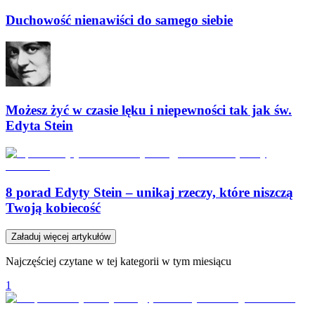
Duchowość nienawiści do samego siebie
Możesz żyć w czasie lęku i niepewności tak jak św.
Edyta Stein
8 porad Edyty Stein – unikaj rzeczy, które niszczą
Twoją kobiecość
Załaduj więcej artykułów
Najczęściej czytane w tej kategorii w tym miesiącu
1