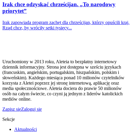
Irak chce odzyskać chrześcijan. „To narodowy
priorytet”
Irak zapowiada program zachęt dla chrześcijan, którzy opuścili kraj.
Rząd chce, by wróciły setki tysięcy...
Uruchomiony w 2013 roku, Aleteia to bezpłatny internetowy
dziennik informacyjny. Strona jest dostępna w sześciu językach
(francuskim, angielskim, portugalskim, hiszpańskim, polskim i
słoweńskim). Każdego miesiąca ponad 10 milionów czytelników
korzysta z Aletei poprzez jej stronę internetową, aplikację oraz
media społecznościowe. Aleteia dociera do prawie 50 milionów
osób na całym świecie, co czyni ją jednym z liderów katolickich
mediów online.
Zapisz się
Zaloguj się
Sekcje
Aktualności