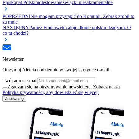
Episkopat Polski
molestowanie
związki niesakramentalne
POPRZEDNI
Nie mogłam przystąpić do Komunii. Żebrak zrobił to
za mnie
NASTĘPNY
Papież Franciszek całuje dłonie polskim księżom. O
co tu chodzi?
Newsletter
Otrzymuj Aleteia codziennie w swojej skrzynce e-mail.
Twój adres e-mail
Zgadzam się na otrzymywanie newslettera. Zobacz naszą
Polityka prywatności, aby dowiedzieć się więcej.
Zapisz się