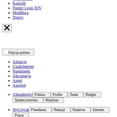
Kościół
Papież Leon XIV
Modlitwa
Dzieci
Edycja
polska
Adopcja
Uzależnienie
Nastolatek
Akceptacja
Anioł
Apostoł
Aktualności
Polska
Prolife
Świat
Religie
Społeczeństwo
Watykan
Styl życia
Powołanie
Relacje
Rodzina
Zdrowie
Praca