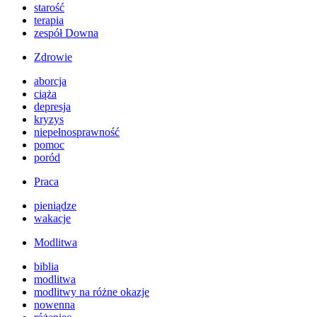
starość
terapia
zespół Downa
Zdrowie
aborcja
ciąża
depresja
kryzys
niepełnosprawność
pomoc
poród
Praca
pieniądze
wakacje
Modlitwa
biblia
modlitwa
modlitwy na różne okazje
nowenna