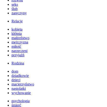
rozwód
seks
ślub
zaręczyny
Relacje
kobieta
kłótnia
małżeństwo
mężczyzna
miłość
narzeczeni
przyjaźń
Rodzina
dom
dziadkowie
dzieci
macierzyństwo
nastolatki
wychowanie
psychologia
śmierć