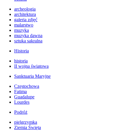
archeologia
architektura
galeria zdjęć
malarstwo
muzyka
muzyka dawna
sztuka sakralna
Historia
historia
II wojna światowa
Sanktuaria Maryjne
Częstochowa
Fatima
Guadalupe
Lourdes
Podróż
pielgrzymka
Ziemia Święta