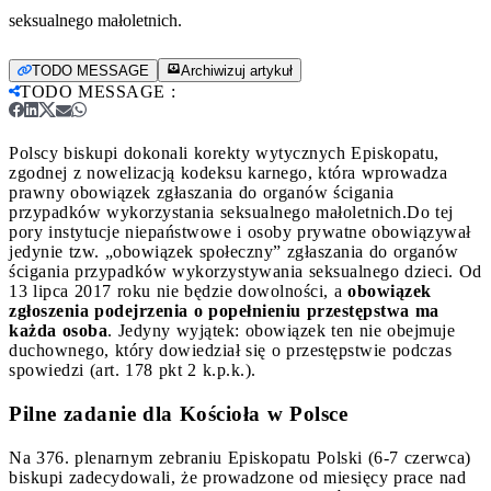
seksualnego małoletnich.
TODO MESSAGE
Archiwizuj artykuł
TODO MESSAGE
:
Polscy biskupi dokonali korekty wytycznych Episkopatu,
zgodnej z nowelizacją kodeksu karnego, która wprowadza
prawny obowiązek zgłaszania do organów ścigania
przypadków wykorzystania seksualnego małoletnich.
Do tej
pory instytucje niepaństwowe i osoby prywatne obowiązywał
jedynie tzw. „obowiązek społeczny” zgłaszania do organów
ścigania przypadków wykorzystywania seksualnego dzieci. Od
13 lipca 2017 roku nie będzie dowolności, a
obowiązek
zgłoszenia podejrzenia o popełnieniu przestępstwa ma
każda osoba
. Jedyny wyjątek: obowiązek ten nie obejmuje
duchownego, który dowiedział się o przestępstwie podczas
spowiedzi (art. 178 pkt 2 k.p.k.).
Pilne zadanie dla Kościoła w Polsce
Na 376. plenarnym zebraniu Episkopatu Polski (6-7 czerwca)
biskupi zadecydowali, że prowadzone od miesięcy prace nad