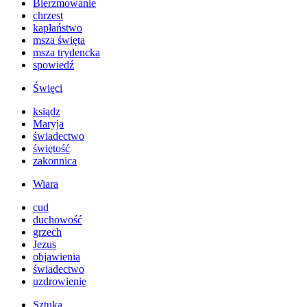
Bierzmowanie
chrzest
kapłaństwo
msza święta
msza trydencka
spowiedź
Święci
ksiądz
Maryja
świadectwo
świętość
zakonnica
Wiara
cud
duchowość
grzech
Jezus
objawienia
świadectwo
uzdrowienie
Sztuka