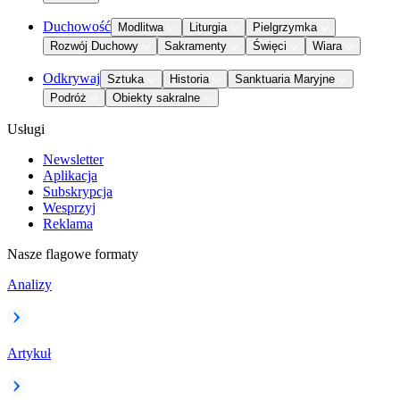
Duchowość
Modlitwa
Liturgia
Pielgrzymka
Rozwój Duchowy
Sakramenty
Święci
Wiara
Odkrywaj
Sztuka
Historia
Sanktuaria Maryjne
Podróż
Obiekty sakralne
Usługi
Newsletter
Aplikacja
Subskrypcja
Wesprzyj
Reklama
Nasze flagowe formaty
Analizy
Artykuł