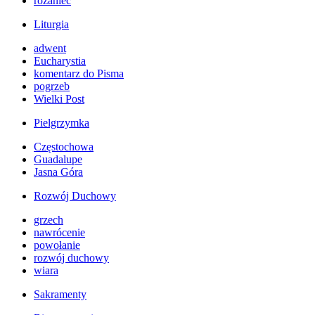
różaniec
Liturgia
adwent
Eucharystia
komentarz do Pisma
pogrzeb
Wielki Post
Pielgrzymka
Częstochowa
Guadalupe
Jasna Góra
Rozwój Duchowy
grzech
nawrócenie
powołanie
rozwój duchowy
wiara
Sakramenty