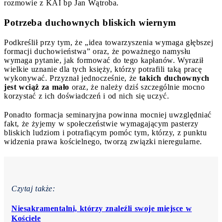
rozmowie z KAI bp Jan Wątroba.
Potrzeba duchownych bliskich wiernym
Podkreślił przy tym, że „idea towarzyszenia wymaga głębszej
formacji duchowieństwa” oraz, że poważnego namysłu
wymaga pytanie, jak formować do tego kapłanów. Wyraził
wielkie uznanie dla tych księży, którzy potrafili taką pracę
wykonywać. Przyznał jednocześnie, że
takich duchownych
jest wciąż za mało
oraz, że należy dziś szczególnie mocno
korzystać z ich doświadczeń i od nich się uczyć.
Ponadto formacja seminaryjna powinna mocniej uwzględniać
fakt, że żyjemy w społeczeństwie wymagającym pasterzy
bliskich ludziom i potrafiącym pomóc tym, którzy, z punktu
widzenia prawa kościelnego, tworzą związki nieregularne.
Czytaj także:
Niesakramentalni, którzy znaleźli swoje miejsce w
Kościele