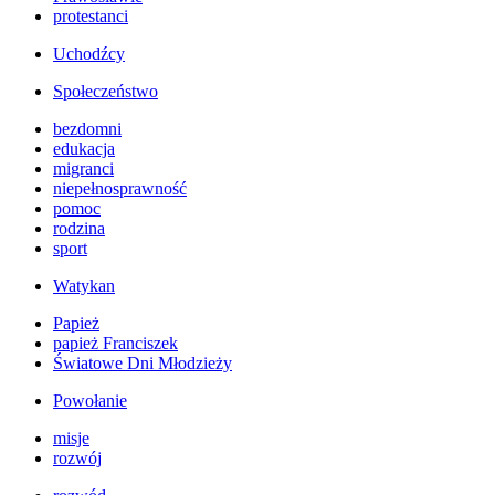
protestanci
Uchodźcy
Społeczeństwo
bezdomni
edukacja
migranci
niepełnosprawność
pomoc
rodzina
sport
Watykan
Papież
papież Franciszek
Światowe Dni Młodzieży
Powołanie
misje
rozwój