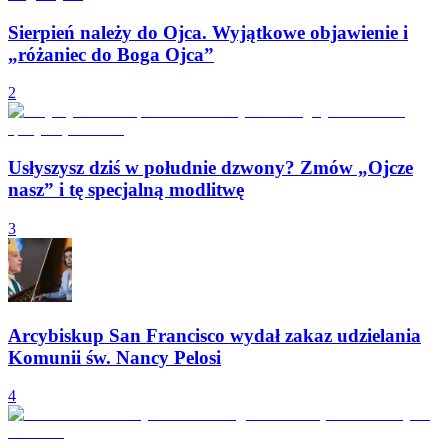
Sierpień należy do Ojca. Wyjątkowe objawienie i
„różaniec do Boga Ojca”
2
Usłyszysz dziś w południe dzwony? Zmów „Ojcze
nasz” i tę specjalną modlitwę
3
Arcybiskup San Francisco wydał zakaz udzielania
Komunii św. Nancy Pelosi
4