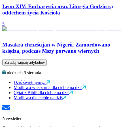
Leon XIV: Eucharystia oraz Liturgia Godzin są
oddechem życia Kościoła
5
Masakra chrześcijan w Nigerii. Zamordowano
księdza, podczas Mszy porwano wiernych
Załaduj więcej artykułów
niedziela 9 sierpnia
Dziś świętujemy...
Modlitwa wieczorna dla ciebie na dziś
Cytat z Biblii dla ciebie na dziś
Modlitwa dla ciebie na dziś
Newsletter