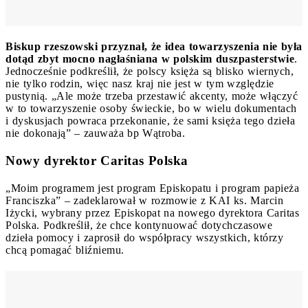
Biskup rzeszowski przyznał, że idea towarzyszenia nie była
dotąd zbyt mocno nagłaśniana w polskim duszpasterstwie
.
Jednocześnie podkreślił, że polscy księża są blisko wiernych,
nie tylko rodzin, więc nasz kraj nie jest w tym względzie
pustynią. „Ale może trzeba przestawić akcenty, może włączyć
w to towarzyszenie osoby świeckie, bo w wielu dokumentach
i dyskusjach powraca przekonanie, że sami księża tego dzieła
nie dokonają” – zauważa bp Wątroba.
Nowy dyrektor Caritas Polska
„Moim programem jest program Episkopatu i program papieża
Franciszka” – zadeklarował w rozmowie z KAI ks. Marcin
Iżycki, wybrany przez Episkopat na nowego dyrektora Caritas
Polska. Podkreślił, że chce kontynuować dotychczasowe
dzieła pomocy i zaprosił do współpracy wszystkich, którzy
chcą pomagać bliźniemu.