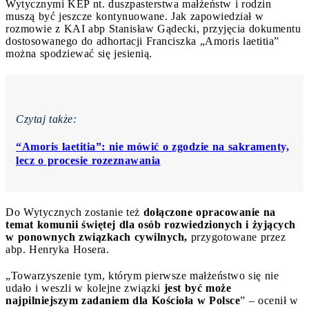
Wytycznymi KEP nt. duszpasterstwa małżeństw i rodzin
muszą być jeszcze kontynuowane. Jak zapowiedział w
rozmowie z KAI abp Stanisław Gądecki, przyjęcia dokumentu
dostosowanego do adhortacji Franciszka „Amoris laetitia”
można spodziewać się jesienią.
Czytaj także:
“Amoris laetitia”: nie mówić o zgodzie na sakramenty,
lecz o procesie rozeznawania
Do Wytycznych zostanie też
dołączone opracowanie na
temat komunii świętej dla osób rozwiedzionych i żyjących
w ponownych związkach cywilnych,
przygotowane przez
abp. Henryka Hosera.
„Towarzyszenie tym, którym pierwsze małżeństwo się nie
udało i weszli w kolejne związki
jest być może
najpilniejszym zadaniem dla Kościoła w Polsce
” – ocenił w