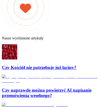
Nasze wyróżnione artykuły
Czy Kościół nie potrzebuje już łaciny?
Czy naprawdę można powierzyć AI napisanie
przemówienia weselnego?