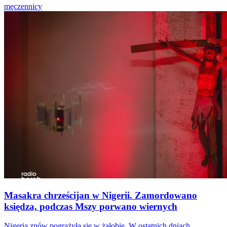
męczennicy
Masakra chrześcijan w Nigerii. Zamordowano
księdza, podczas Mszy porwano wiernych
Nigeria znów pogrążyła się w żałobie. W ostatnich dniach