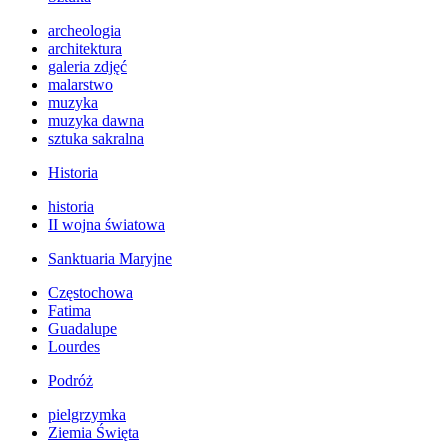
archeologia
architektura
galeria zdjęć
malarstwo
muzyka
muzyka dawna
sztuka sakralna
Historia
historia
II wojna światowa
Sanktuaria Maryjne
Częstochowa
Fatima
Guadalupe
Lourdes
Podróż
pielgrzymka
Ziemia Święta