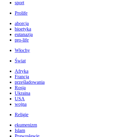
sport
Prolife
aborcja
bioetyka
eutanazja
pro-life
Włochy
Świat
Afryka
Francja
prześladowania
Rosja
Ukraina
USA
wojna
Religie
ekumenizm
Islam
Prawosławie