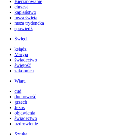
Bierzmowanie
chrzest
kapłaństwo
msza święta
msza trydencka
spowiedź
Święci
ksiądz
Maryja
świadectwo
świętość
zakonnica
Wiara
cud
duchowość
grzech
Jezus
objawienia
świadectwo
uzdrowienie
Sztuka