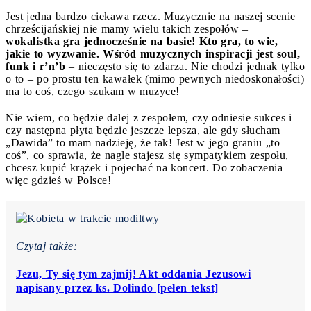
Jest jedna bardzo ciekawa rzecz. Muzycznie na naszej scenie
chrześcijańskiej nie mamy wielu takich zespołów –
wokalistka gra jednocześnie na basie! Kto gra, to wie,
jakie to wyzwanie. Wśród muzycznych inspiracji jest soul,
funk i r’n’b
– nieczęsto się to zdarza. Nie chodzi jednak tylko
o to – po prostu ten kawałek (mimo pewnych niedoskonałości)
ma to coś, czego szukam w muzyce!
Nie wiem, co będzie dalej z zespołem, czy odniesie sukces i
czy następna płyta będzie jeszcze lepsza, ale gdy słucham
„Dawida” to mam nadzieję, że tak! Jest w jego graniu „to
coś”, co sprawia, że nagle stajesz się sympatykiem zespołu,
chcesz kupić krążek i pojechać na koncert. Do zobaczenia
więc gdzieś w Polsce!
Czytaj także:
Jezu, Ty się tym zajmij! Akt oddania Jezusowi
napisany przez ks. Dolindo [pełen tekst]