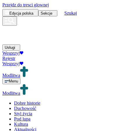
Przejdz do tresci glownej
Szukaj
Edycja
polska
Sekcje
Usługi
Wesprzyj
Rejestr
Wesprzyj
Modlitwa
Menu
Modlitwa
Dobre historie
Duchowość
Styl życia
Pod lupą
Kultura
Aktualności