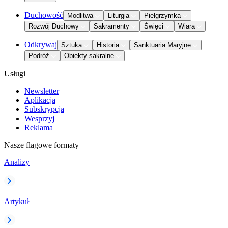
Duchowość
Modlitwa
Liturgia
Pielgrzymka
Rozwój Duchowy
Sakramenty
Święci
Wiara
Odkrywaj
Sztuka
Historia
Sanktuaria Maryjne
Podróż
Obiekty sakralne
Usługi
Newsletter
Aplikacja
Subskrypcja
Wesprzyj
Reklama
Nasze flagowe formaty
Analizy
Artykuł