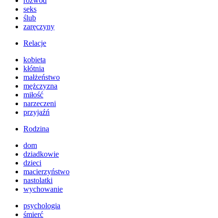
rozwód
seks
ślub
zaręczyny
Relacje
kobieta
kłótnia
małżeństwo
mężczyzna
miłość
narzeczeni
przyjaźń
Rodzina
dom
dziadkowie
dzieci
macierzyństwo
nastolatki
wychowanie
psychologia
śmierć