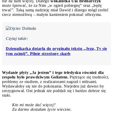
nie da nam więcej. Dlatego
wokalistka Ula Bednarczyk
może śpiewać, że za Nim „w ogień pobiegnę” oraz „będę
trwać”. Taką samą nadzieję miał Dawid i dlatego mógł zrobić
rzecz niemożliwą – małym kamieniem pokonać olbrzyma.
Czytaj także:
Dziennikarka dotarła do oryginału tekstu „Jezu, Ty się
tym zajmij”. Pilnie strzeżony skarb
Wydanie płyty „Ja jestem” i tego teledysku również dla
zespołu było prawdziwym Goliatem.
Piętrzące się trudności,
problemy ze studiem, z realizatorami nagrań i miksami.
Wydawałoby się nie do pokonania. Niejeden już dawno by
zrezygnował. Oni jednak nie poddali się i bardzo dobrze się
stało.
Kto mi może dać więcej?
Za darmo dostałam życie wieczne.