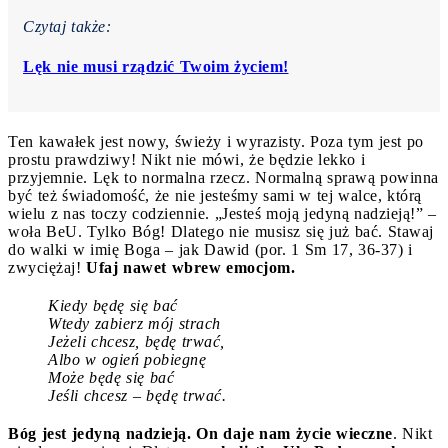
Czytaj także:
Lęk nie musi rządzić Twoim życiem!
Ten kawałek jest nowy, świeży i wyrazisty. Poza tym jest po
prostu prawdziwy! Nikt nie mówi, że będzie lekko i
przyjemnie. Lęk to normalna rzecz. Normalną sprawą powinna
być też świadomość, że nie jesteśmy sami w tej walce, którą
wielu z nas toczy codziennie. „Jesteś moją jedyną nadzieją!” –
woła BeU. Tylko Bóg! Dlatego nie musisz się już bać. Stawaj
do walki w imię Boga – jak Dawid (por. 1 Sm 17, 36-37) i
zwyciężaj!
Ufaj nawet wbrew emocjom.
Kiedy będę się bać
Wtedy zabierz mój strach
Jeżeli chcesz, będę trwać,
Albo w ogień pobiegnę
Może będę się bać
Jeśli chcesz – będę trwać.
Bóg jest jedyną nadzieją. On daje nam życie wieczne
. Nikt