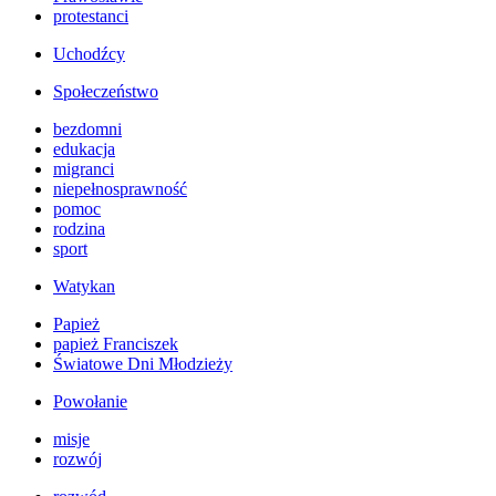
protestanci
Uchodźcy
Społeczeństwo
bezdomni
edukacja
migranci
niepełnosprawność
pomoc
rodzina
sport
Watykan
Papież
papież Franciszek
Światowe Dni Młodzieży
Powołanie
misje
rozwój