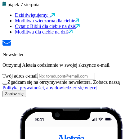
piątek 7 sierpnia
Dziś świętujemy...
Modlitwa wieczorna dla ciebie
Cytat z Biblii dla ciebie na dziś
Modlitwa dla ciebie na dziś
Newsletter
Otrzymuj Aleteia codziennie w swojej skrzynce e-mail.
Twój adres e-mail
Zgadzam się na otrzymywanie newslettera. Zobacz naszą
Polityka prywatności, aby dowiedzieć się więcej.
Zapisz się