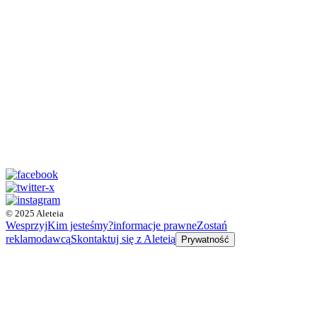
© 2025 Aleteia
Wesprzyj
Kim jesteśmy?
informacje prawne
Zostań
reklamodawcą
Skontaktuj się z Aleteią
Prywatność