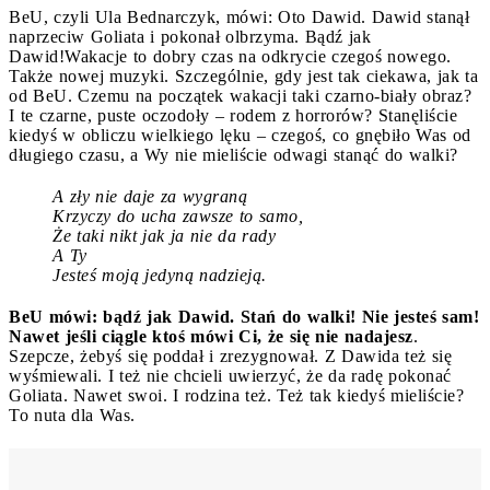
BeU, czyli Ula Bednarczyk, mówi: Oto Dawid. Dawid stanął
naprzeciw Goliata i pokonał olbrzyma. Bądź jak
Dawid!
Wakacje to dobry czas na odkrycie czegoś nowego.
Także nowej muzyki. Szczególnie, gdy jest tak ciekawa, jak ta
od BeU. Czemu na początek wakacji taki czarno-biały obraz?
I te czarne, puste oczodoły – rodem z horrorów? Stanęliście
kiedyś w obliczu wielkiego lęku – czegoś, co gnębiło Was od
długiego czasu, a Wy nie mieliście odwagi stanąć do walki?
A zły nie daje za wygraną
Krzyczy do ucha zawsze to samo,
Że taki nikt jak ja nie da rady
A Ty
Jesteś moją jedyną nadzieją.
BeU mówi: bądź jak Dawid. Stań do walki! Nie jesteś sam!
Nawet jeśli ciągle ktoś mówi Ci, że się nie nadajesz
.
Szepcze, żebyś się poddał i zrezygnował. Z Dawida też się
wyśmiewali. I też nie chcieli uwierzyć, że da radę pokonać
Goliata. Nawet swoi. I rodzina też. Też tak kiedyś mieliście?
To nuta dla Was.