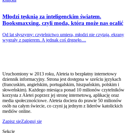
Młodzi tęsknią za inteligenckim światem.
Booksmaxxing, czyli moda, która może nas ocalić
Od lat słyszymy: czytelnictwo umiera, młodzi nie czytają, ekrany
wygrały z papierem. A jednak coś drgnęło....
Uruchomiony w 2013 roku, Aleteia to bezpłatny internetowy
dziennik informacyjny. Strona jest dostępna w sześciu językach
(francuskim, angielskim, portugalskim, hiszpańskim, polskim i
słoweńskim). Każdego miesiąca ponad 10 milionów czytelników
korzysta z Aletei poprzez jej stronę internetową, aplikację oraz
media społecznościowe. Aleteia dociera do prawie 50 milionów
osób na całym świecie, co czyni ją jednym z liderów katolickich
mediów online.
Zapisz się
Zaloguj się
Sekcje