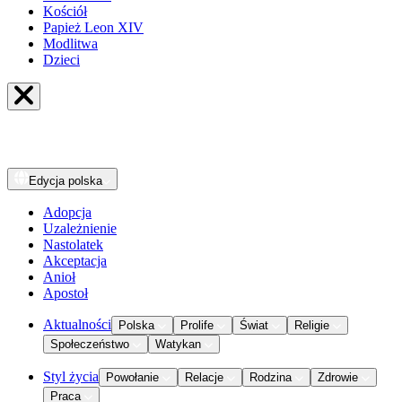
Kościół
Papież Leon XIV
Modlitwa
Dzieci
Edycja
polska
Adopcja
Uzależnienie
Nastolatek
Akceptacja
Anioł
Apostoł
Aktualności
Polska
Prolife
Świat
Religie
Społeczeństwo
Watykan
Styl życia
Powołanie
Relacje
Rodzina
Zdrowie
Praca