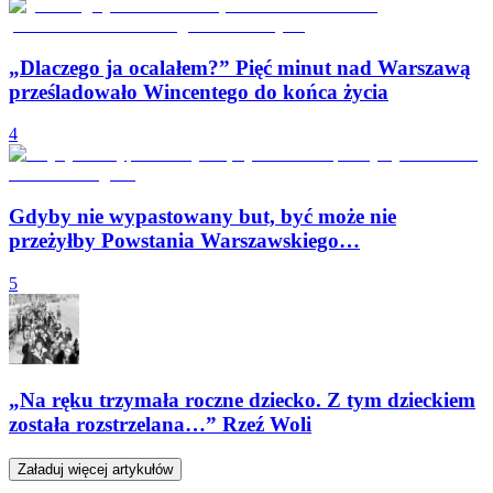
„Dlaczego ja ocalałem?” Pięć minut nad Warszawą
prześladowało Wincentego do końca życia
4
Gdyby nie wypastowany but, być może nie
przeżyłby Powstania Warszawskiego…
5
„Na ręku trzymała roczne dziecko. Z tym dzieckiem
została rozstrzelana…” Rzeź Woli
Załaduj więcej artykułów