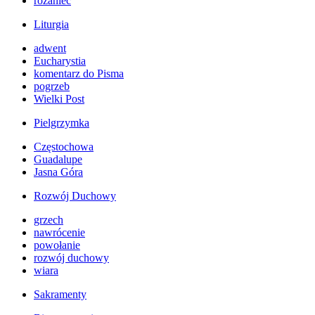
różaniec
Liturgia
adwent
Eucharystia
komentarz do Pisma
pogrzeb
Wielki Post
Pielgrzymka
Częstochowa
Guadalupe
Jasna Góra
Rozwój Duchowy
grzech
nawrócenie
powołanie
rozwój duchowy
wiara
Sakramenty