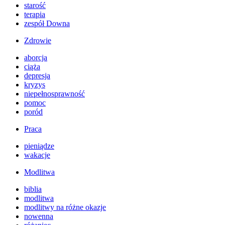
starość
terapia
zespół Downa
Zdrowie
aborcja
ciąża
depresja
kryzys
niepełnosprawność
pomoc
poród
Praca
pieniądze
wakacje
Modlitwa
biblia
modlitwa
modlitwy na różne okazje
nowenna