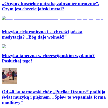
„Organy kościelne potrafią zabrzmieć mrocznie”.
Czym jest chrześcijański metal?
Muzyka elektroniczna i… chrześcijańska
medytacja? „Bóg daje wolność!”
Muzyka taneczna w chrześcijańskim wydaniu?
Posłuchaj tego!
Od 40 lat tarnowski chór „Puellae Orantes” podbija
świat muzyką i pięknem. „Śpiew to wspaniała forma
modlitwy”