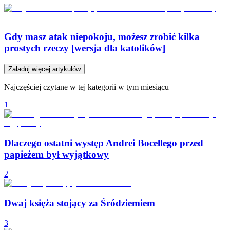
Gdy masz atak niepokoju, możesz zrobić kilka
prostych rzeczy [wersja dla katolików]
Załaduj więcej artykułów
Najczęściej czytane w tej kategorii w tym miesiącu
1
Dlaczego ostatni występ Andrei Bocellego przed
papieżem był wyjątkowy
2
Dwaj księża stojący za Śródziemiem
3