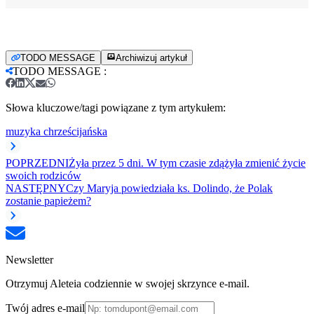
TODO MESSAGE
Archiwizuj artykuł
TODO MESSAGE
:
Słowa kluczowe/tagi powiązane z tym artykułem:
muzyka chrześcijańska
POPRZEDNI
Żyła przez 5 dni. W tym czasie zdążyła zmienić życie
swoich rodziców
NASTĘPNY
Czy Maryja powiedziała ks. Dolindo, że Polak
zostanie papieżem?
Newsletter
Otrzymuj Aleteia codziennie w swojej skrzynce e-mail.
Twój adres e-mail