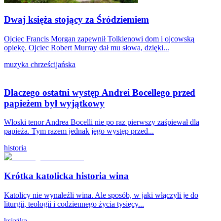
Dwaj księża stojący za Śródziemiem
Ojciec Francis Morgan zapewnił Tolkienowi dom i ojcowską
opiekę. Ojciec Robert Murray dał mu słowa, dzięki...
muzyka chrześcijańska
Dlaczego ostatni występ Andrei Bocellego przed
papieżem był wyjątkowy
Włoski tenor Andrea Bocelli nie po raz pierwszy zaśpiewał dla
papieża. Tym razem jednak jego występ przed...
historia
Krótka katolicka historia wina
Katolicy nie wynaleźli wina. Ale sposób, w jaki włączyli je do
liturgii, teologii i codziennego życia tysięcy...
książka