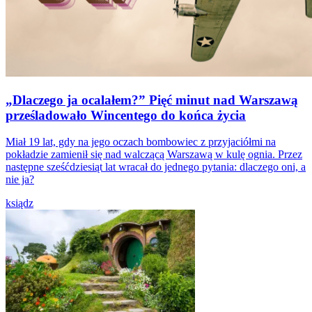
„Dlaczego ja ocalałem?” Pięć minut nad Warszawą
prześladowało Wincentego do końca życia
Miał 19 lat, gdy na jego oczach bombowiec z przyjaciółmi na
pokładzie zamienił się nad walczącą Warszawą w kulę ognia. Przez
następne sześćdziesiąt lat wracał do jednego pytania: dlaczego oni, a
nie ja?
ksiądz