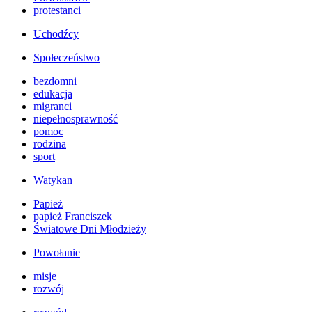
protestanci
Uchodźcy
Społeczeństwo
bezdomni
edukacja
migranci
niepełnosprawność
pomoc
rodzina
sport
Watykan
Papież
papież Franciszek
Światowe Dni Młodzieży
Powołanie
misje
rozwój