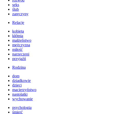
rozwód
seks
ślub
zaręczyny
Relacje
kobieta
kłótnia
małżeństwo
mężczyzna
miłość
narzeczeni
przyjaźń
Rodzina
dom
dziadkowie
dzieci
macierzyństwo
nastolatki
wychowanie
psychologia
śmierć