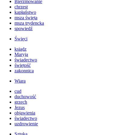
Bierzmowanie
chrzest
kapłaństwo
msza święta
msza trydencka
spowiedź
Święci
ksiądz
Maryja
świadectwo
świętość
zakonnica
Wiara
cud
duchowość
grzech
Jezus
objawienia
świadectwo
uzdrowienie
Sztuka