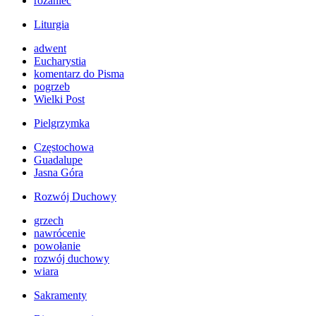
różaniec
Liturgia
adwent
Eucharystia
komentarz do Pisma
pogrzeb
Wielki Post
Pielgrzymka
Częstochowa
Guadalupe
Jasna Góra
Rozwój Duchowy
grzech
nawrócenie
powołanie
rozwój duchowy
wiara
Sakramenty