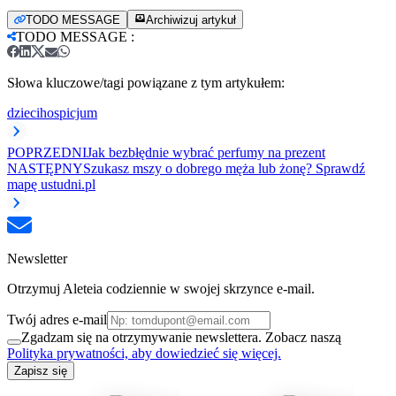
TODO MESSAGE
Archiwizuj artykuł
TODO MESSAGE
:
Słowa kluczowe/tagi powiązane z tym artykułem:
dzieci
hospicjum
POPRZEDNI
Jak bezbłędnie wybrać perfumy na prezent
NASTĘPNY
Szukasz mszy o dobrego męża lub żonę? Sprawdź
mapę ustudni.pl
Newsletter
Otrzymuj Aleteia codziennie w swojej skrzynce e-mail.
Twój adres e-mail
Zgadzam się na otrzymywanie newslettera. Zobacz naszą
Polityka prywatności, aby dowiedzieć się więcej.
Zapisz się