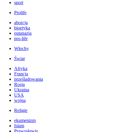
sport
Prolife
aborcja
bioetyka
eutanazja
pro-life
Włochy
Świat
Afryka
Francja
prześladowania
Rosja
Ukraina
USA
wojna
Religie
ekumenizm
Islam
Prawosławie