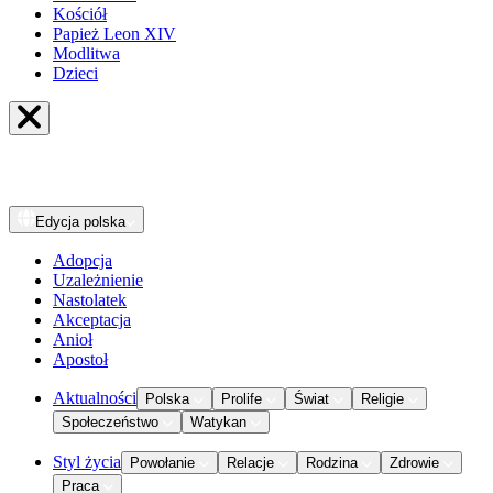
Kościół
Papież Leon XIV
Modlitwa
Dzieci
Edycja
polska
Adopcja
Uzależnienie
Nastolatek
Akceptacja
Anioł
Apostoł
Aktualności
Polska
Prolife
Świat
Religie
Społeczeństwo
Watykan
Styl życia
Powołanie
Relacje
Rodzina
Zdrowie
Praca