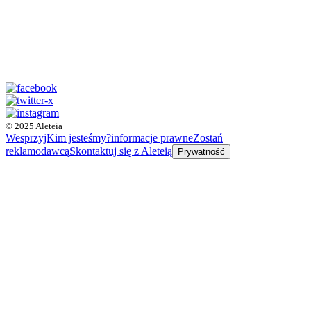
© 2025 Aleteia
Wesprzyj
Kim jesteśmy?
informacje prawne
Zostań
reklamodawcą
Skontaktuj się z Aleteią
Prywatność