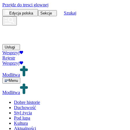
Przejdz do tresci glownej
Szukaj
Edycja
polska
Sekcje
Usługi
Wesprzyj
Rejestr
Wesprzyj
Modlitwa
Menu
Modlitwa
Dobre historie
Duchowość
Styl życia
Pod lupą
Kultura
Aktualności