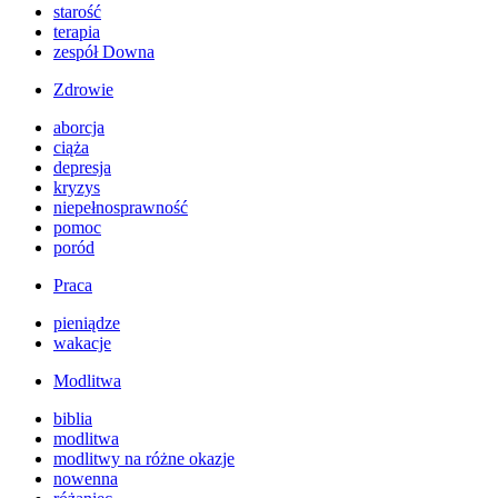
starość
terapia
zespół Downa
Zdrowie
aborcja
ciąża
depresja
kryzys
niepełnosprawność
pomoc
poród
Praca
pieniądze
wakacje
Modlitwa
biblia
modlitwa
modlitwy na różne okazje
nowenna