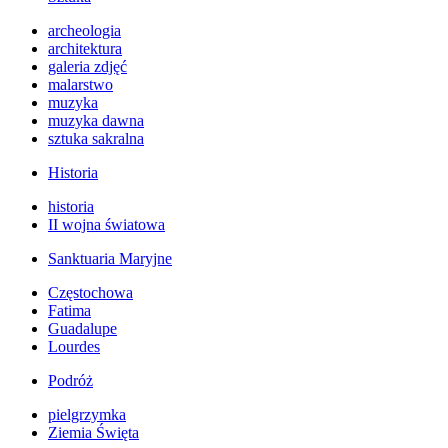
archeologia
architektura
galeria zdjęć
malarstwo
muzyka
muzyka dawna
sztuka sakralna
Historia
historia
II wojna światowa
Sanktuaria Maryjne
Częstochowa
Fatima
Guadalupe
Lourdes
Podróż
pielgrzymka
Ziemia Święta