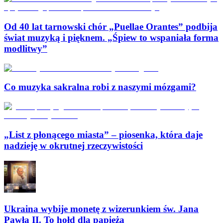
Od 40 lat tarnowski chór „Puellae Orantes” podbija
świat muzyką i pięknem. „Śpiew to wspaniała forma
modlitwy”
Co muzyka sakralna robi z naszymi mózgami?
„List z płonącego miasta” – piosenka, która daje
nadzieję w okrutnej rzeczywistości
Ukraina wybije monetę z wizerunkiem św. Jana
Pawła II. To hołd dla papieża