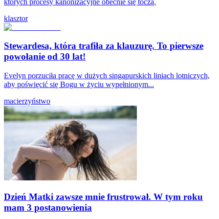
których procesy kanonizacyjne obecnie się toczą.
klasztor
Stewardesa, która trafiła za klauzurę. To pierwsze
powołanie od 30 lat!
Evelyn porzuciła pracę w dużych singapurskich liniach lotniczych,
aby poświęcić się Bogu w życiu wypełnionym...
macierzyństwo
Dzień Matki zawsze mnie frustrował. W tym roku
mam 3 postanowienia