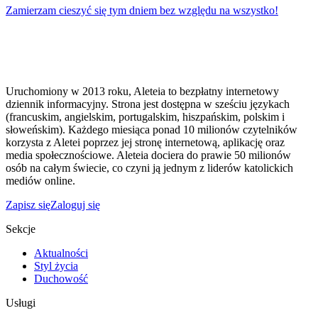
Zamierzam cieszyć się tym dniem bez względu na wszystko!
Uruchomiony w 2013 roku, Aleteia to bezpłatny internetowy
dziennik informacyjny. Strona jest dostępna w sześciu językach
(francuskim, angielskim, portugalskim, hiszpańskim, polskim i
słoweńskim). Każdego miesiąca ponad 10 milionów czytelników
korzysta z Aletei poprzez jej stronę internetową, aplikację oraz
media społecznościowe. Aleteia dociera do prawie 50 milionów
osób na całym świecie, co czyni ją jednym z liderów katolickich
mediów online.
Zapisz się
Zaloguj się
Sekcje
Aktualności
Styl życia
Duchowość
Usługi