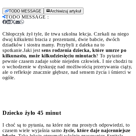
TODO MESSAGE
Archiwizuj artykuł
TODO MESSAGE
:
Chłopczyk żył tyle, ile trwa szkolna lekcja. Czekali na niego
dwaj kilkuletni bracia z prezentami, dwie babcie, dwóch
dziadków i siostra mamy. Przybyli z daleka na to
spotkanie.
Jaki jest
sens rodzenia dziecka, które umrze po
kilkunastu, może kilkudziesięciu minutach
? To pytanie
pewnie czasem zadaje sobie niejeden człowiek. I nie chodzi tu
o wchodzenie w dyskusję nad możliwością przerywania ciąży,
ale o refleksje znacznie głębsze, nad sensem życia i śmierci w
ogóle.
Dziecko żyło 45 minut
I choć są to pytania, na które nie ma prostych odpowiedzi, to
czasem wiele wyjaśnia samo
życie, które daje najcenniejsze
lekcje
. Taką lekcję otrzymali właśnie pracownicy Szpitala