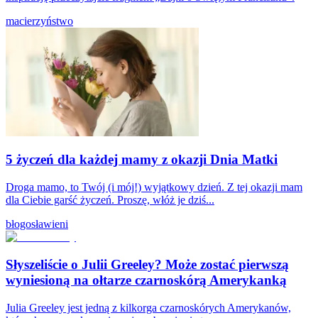
macierzyństwo
5 życzeń dla każdej mamy z okazji Dnia Matki
Droga mamo, to Twój (i mój!) wyjątkowy dzień. Z tej okazji mam
dla Ciebie garść życzeń. Proszę, włóż je dziś...
błogosławieni
Słyszeliście o Julii Greeley? Może zostać pierwszą
wyniesioną na ołtarze czarnoskórą Amerykanką
Julia Greeley jest jedną z kilkorga czarnoskórych Amerykanów,