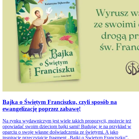
Bajka o Świętym Franciszku, czyli sposób na
ewangelizację poprzez zabawę!
Na rynku wydawniczym jest wiele takich propozycji, możecie też
opowiadać swoim dzieciom bajki sami! Budując je na przykład w
oparciu o swoje własne doświadczenia ze świętymi. A jako
inspirację przeczytajcie fragment „Bajki o Świętym Franciszku”.