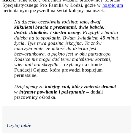
Specjalistycznego Pro-Familia w Łodzi, gdzie w
hospicjum
perinatalnym przyszedł na świat kolejny maluszek.
Na dziecko oczekiwała rodzina:
tato, dwaj
kilkuletni bracia z prezentami, dwie babcie,
dwóch dziadków i siostra mamy
. Przybyli z bardzo
daleka na to spotkanie. Byłam świadkiem 45 minut
życia. Tyle trwa godzina lekcyjna. Ta znów
nauczyła mnie, że miłość do dziecka jest
bezwarunkowa, a piękno jest w oku patrzącego.
Rodzice nie mogli dać temu maleństwu korzeni,
więc dali mu skrzydła –
czytamy na stronie
Fundacji Gajusz, która prowadzi hospicjum
perinatalne
.
Dziękujemy za
kolejny cud, który zmienia dramat
w intymne powitanie i pożegnanie
–
dodali
pracownicy ośrodka.
Czytaj także: