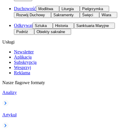
Duchowość
Modlitwa
Liturgia
Pielgrzymka
Rozwój Duchowy
Sakramenty
Święci
Wiara
Odkrywaj
Sztuka
Historia
Sanktuaria Maryjne
Podróż
Obiekty sakralne
Usługi
Newsletter
Aplikacja
Subskrypcja
Wesprzyj
Reklama
Nasze flagowe formaty
Analizy
Artykuł