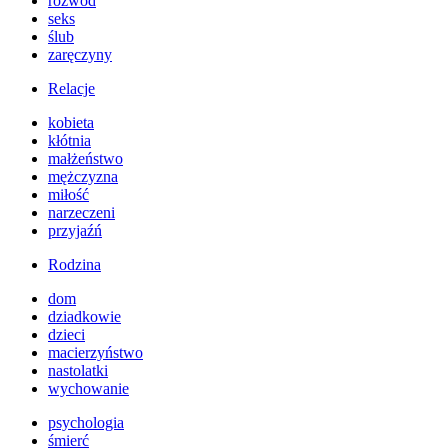
rozwód
seks
ślub
zaręczyny
Relacje
kobieta
kłótnia
małżeństwo
mężczyzna
miłość
narzeczeni
przyjaźń
Rodzina
dom
dziadkowie
dzieci
macierzyństwo
nastolatki
wychowanie
psychologia
śmierć