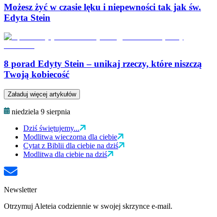
Możesz żyć w czasie lęku i niepewności tak jak św.
Edyta Stein
8 porad Edyty Stein – unikaj rzeczy, które niszczą
Twoją kobiecość
Załaduj więcej artykułów
niedziela 9 sierpnia
Dziś świętujemy...
Modlitwa wieczorna dla ciebie
Cytat z Biblii dla ciebie na dziś
Modlitwa dla ciebie na dziś
Newsletter
Otrzymuj Aleteia codziennie w swojej skrzynce e-mail.