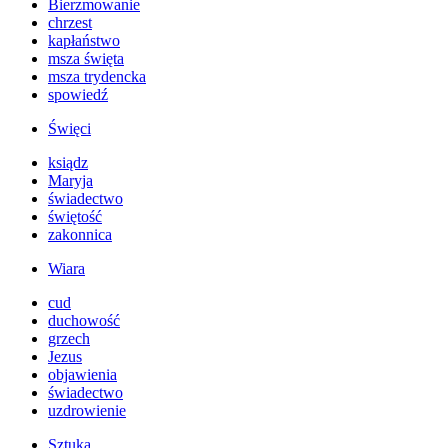
Bierzmowanie
chrzest
kapłaństwo
msza święta
msza trydencka
spowiedź
Święci
ksiądz
Maryja
świadectwo
świętość
zakonnica
Wiara
cud
duchowość
grzech
Jezus
objawienia
świadectwo
uzdrowienie
Sztuka