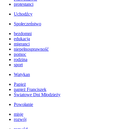
protestanci
Uchodźcy
Społeczeństwo
bezdomni
edukacja
migranci
niepełnosprawność
pomoc
rodzina
sport
Watykan
Papież
papież Franciszek
Światowe Dni Młodzieży
Powołanie
misje
rozwój