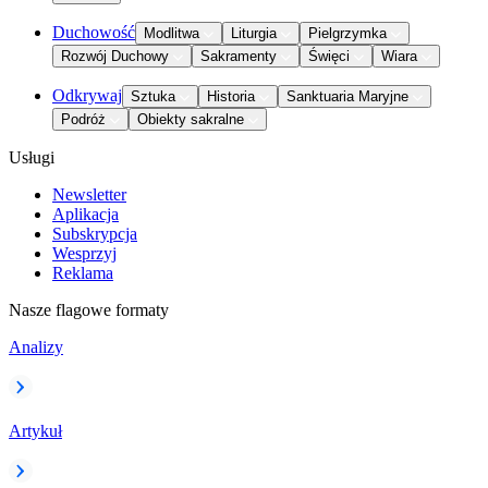
Duchowość
Modlitwa
Liturgia
Pielgrzymka
Rozwój Duchowy
Sakramenty
Święci
Wiara
Odkrywaj
Sztuka
Historia
Sanktuaria Maryjne
Podróż
Obiekty sakralne
Usługi
Newsletter
Aplikacja
Subskrypcja
Wesprzyj
Reklama
Nasze flagowe formaty
Analizy
Artykuł