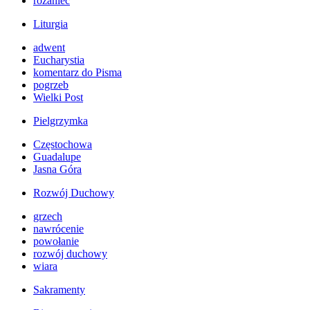
różaniec
Liturgia
adwent
Eucharystia
komentarz do Pisma
pogrzeb
Wielki Post
Pielgrzymka
Częstochowa
Guadalupe
Jasna Góra
Rozwój Duchowy
grzech
nawrócenie
powołanie
rozwój duchowy
wiara
Sakramenty