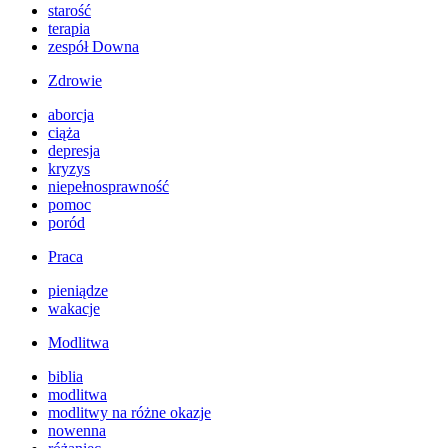
starość
terapia
zespół Downa
Zdrowie
aborcja
ciąża
depresja
kryzys
niepełnosprawność
pomoc
poród
Praca
pieniądze
wakacje
Modlitwa
biblia
modlitwa
modlitwy na różne okazje
nowenna