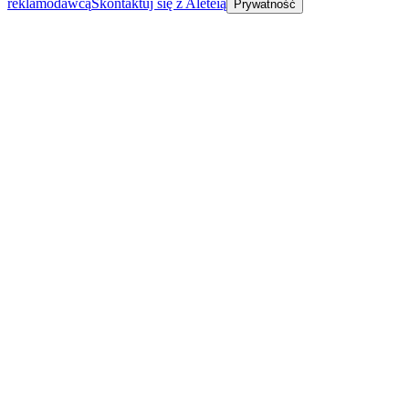
reklamodawcą
Skontaktuj się z Aleteią
Prywatność