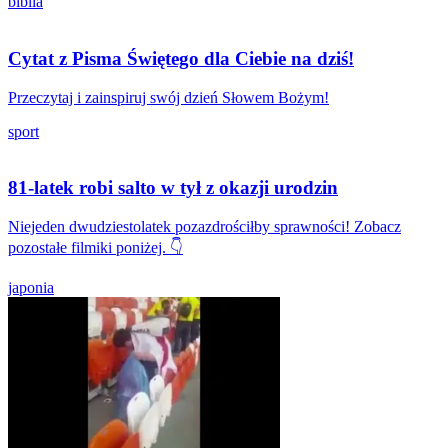
biblia
Cytat z Pisma Świętego dla Ciebie na dziś!
Przeczytaj i zainspiruj swój dzień Słowem Bożym!
sport
81-latek robi salto w tył z okazji urodzin
Niejeden dwudziestolatek pozazdrościłby sprawności! Zobacz
pozostałe filmiki poniżej. 👇
japonia