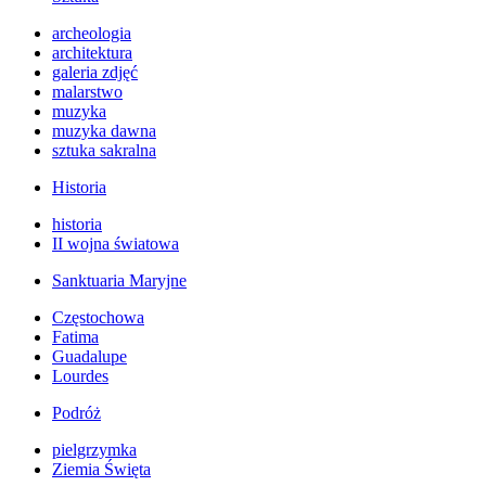
archeologia
architektura
galeria zdjęć
malarstwo
muzyka
muzyka dawna
sztuka sakralna
Historia
historia
II wojna światowa
Sanktuaria Maryjne
Częstochowa
Fatima
Guadalupe
Lourdes
Podróż
pielgrzymka
Ziemia Święta