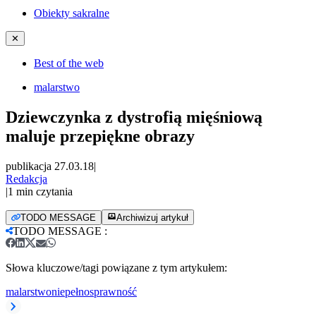
Obiekty sakralne
✕
Best of the web
malarstwo
Dziewczynka z dystrofią mięśniową
maluje przepiękne obrazy
publikacja 27.03.18
|
Redakcja
|
1
min czytania
TODO MESSAGE
Archiwizuj artykuł
TODO MESSAGE
:
Słowa kluczowe/tagi powiązane z tym artykułem:
malarstwo
niepełnosprawność