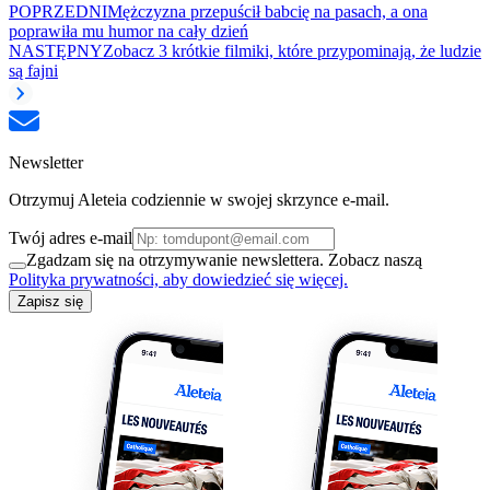
POPRZEDNI
Mężczyzna przepuścił babcię na pasach, a ona
poprawiła mu humor na cały dzień
NASTĘPNY
Zobacz 3 krótkie filmiki, które przypominają, że ludzie
są fajni
Newsletter
Otrzymuj Aleteia codziennie w swojej skrzynce e-mail.
Twój adres e-mail
Zgadzam się na otrzymywanie newslettera. Zobacz naszą
Polityka prywatności, aby dowiedzieć się więcej.
Zapisz się