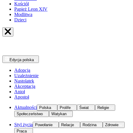
Kościół
Papież Leon XIV
Modlitwa
Dzieci
Edycja
polska
Adopcja
Uzależnienie
Nastolatek
Akceptacja
Anioł
Apostoł
Aktualności
Polska
Prolife
Świat
Religie
Społeczeństwo
Watykan
Styl życia
Powołanie
Relacje
Rodzina
Zdrowie
Praca