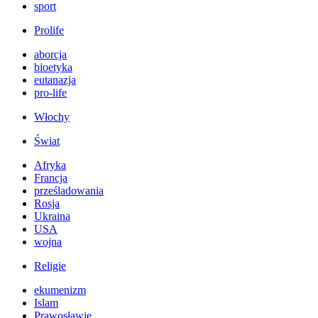
sport
Prolife
aborcja
bioetyka
eutanazja
pro-life
Włochy
Świat
Afryka
Francja
prześladowania
Rosja
Ukraina
USA
wojna
Religie
ekumenizm
Islam
Prawosławie