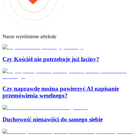
Nasze wyróżnione artykuły
Czy Kościół nie potrzebuje już łaciny?
Czy naprawdę można powierzyć AI napisanie
przemówienia weselnego?
Duchowość nienawiści do samego siebie