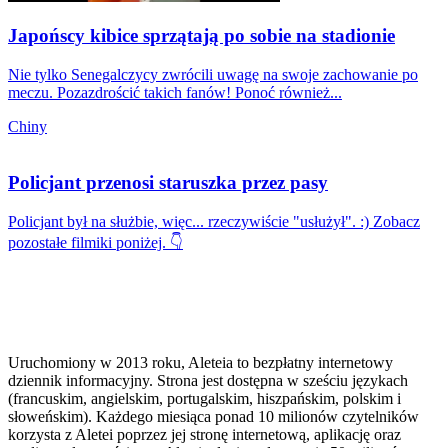
Japońscy kibice sprzątają po sobie na stadionie
Nie tylko Senegalczycy zwrócili uwagę na swoje zachowanie po
meczu. Pozazdrościć takich fanów! Ponoć również...
Chiny
Policjant przenosi staruszka przez pasy
Policjant był na służbie, więc... rzeczywiście "usłużył". :) Zobacz
pozostałe filmiki poniżej. 👇
Uruchomiony w 2013 roku, Aleteia to bezpłatny internetowy
dziennik informacyjny. Strona jest dostępna w sześciu językach
(francuskim, angielskim, portugalskim, hiszpańskim, polskim i
słoweńskim). Każdego miesiąca ponad 10 milionów czytelników
korzysta z Aletei poprzez jej stronę internetową, aplikację oraz