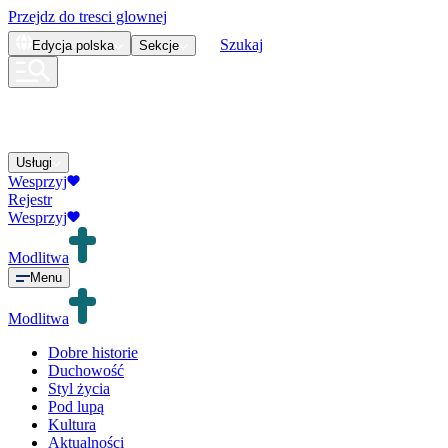
Przejdz do tresci glownej
Szukaj
Edycja
polska
Sekcje
Usługi
Wesprzyj
Rejestr
Wesprzyj
Modlitwa
Menu
Modlitwa
Dobre historie
Duchowość
Styl życia
Pod lupą
Kultura
Aktualności